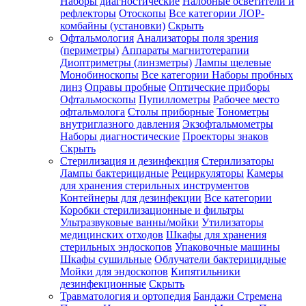
Наборы диагностические
Налобные осветители и
рефлекторы
Отоскопы
Все категории
ЛОР-
комбайны (установки)
Скрыть
Офтальмология
Анализаторы поля зрения
(периметры)
Аппараты магнитотерапии
Диоптриметры (линзметры)
Лампы щелевые
Монобиноскопы
Все категории
Наборы пробных
линз
Оправы пробные
Оптические приборы
Офтальмоскопы
Пупиллометры
Рабочее место
офтальмолога
Столы приборные
Тонометры
внутриглазного давления
Экзофтальмометры
Наборы диагностические
Проекторы знаков
Скрыть
Стерилизация и дезинфекция
Стерилизаторы
Лампы бактерицидные
Рециркуляторы
Камеры
для хранения стерильных инструментов
Контейнеры для дезинфекции
Все категории
Коробки стерилизационные и фильтры
Ультразвуковые ванны/мойки
Утилизаторы
медицинских отходов
Шкафы для хранения
стерильных эндоскопов
Упаковочные машины
Шкафы сушильные
Облучатели бактерицидные
Мойки для эндоскопов
Кипятильники
дезинфекционные
Скрыть
Травматология и ортопедия
Бандажи Стремена