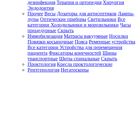
дезинфекция
Терапия и ортопедия
Хирургия
Эндодонтия
Прочее
Весы
Дозаторы для антисептиков
Лампы-
лупы
Оптические приборы
Светильники
Все
категории
Холодильники и морозильники
Часы
процедурные
Скрыть
Иммобилизация
Матрасы вакуумные
Носилки
Повязки косыночные
Пояса
Ременные устройства
Все категории
Устройства для перемещения
пациента
Фиксаторы конечностей
Шины
транспортные
Щиты спинальные
Скрыть
Проктология
Кресла проктологические
Рентгенология
Негатоскопы