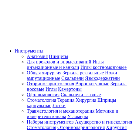
Инструменты
Анатомия
Пинцеты
Для проколов и впрыскиваний
Иглы
инъекционные и канюли
Иглы костномозговые
Общая хирургия
Зеркала ректальные
Ножи
ампутационные
Скальпели
Языкодержатели
Оториноларингология
Воронки ушные
Зеркала
носовые
Иглы
Камертоны
Офтальмология
Скальпели глазные
Стоматология
Терапия
Хирургия
Шприцы
карпульные
Лотки
Травматология и механотерапия
Метчики и
измерители канала
Угломеры
Наборы инструментов
Акушерство и гинекология
Стоматология
Оториноларингология
Хирургия