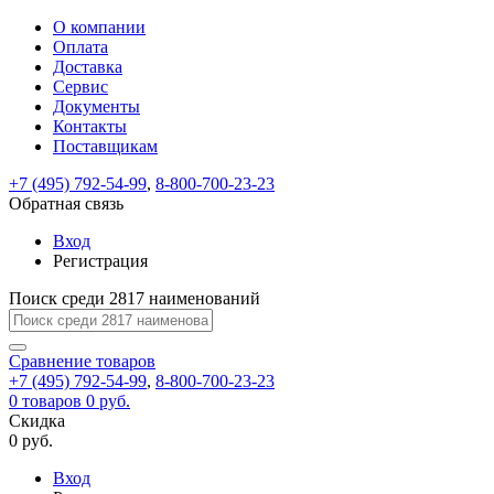
О компании
Восстановление
Обратная
Вход
Регистрация
Оплата
пароля
связь
На
Доставка
вашу
Сервис
почту
Только
Только
Документы
test@example.com
для
для
Ваше
Введите
Заполните
отправлена
ИП
ИП
Контакты
новый
Пароль
На
сообщение
форму.
ссылка.
и
и
пароль
Поставщикам
успешно
вашу
успешно
юр.
юр.
Перейдите
отправлено.
лиц
лиц
восстановлен
почту
Мы
+7 (495) 792-54-99
,
8-800-700-23-23
по
test@test.ru
ней
отправим
Обратная связь
для
отправлена
вам
завершения
ссылка.
Вход
регистрации.
ссылку
Регистрация
Войти
на
указанный
Перейдите
Сообщение
Поиск среди 2817 наименований
Ок
электронный
по
адрес,
ней
перейдя
Сравнение
для
товаров
по
+7 (495) 792-54-99
,
8-800-700-23-23
смены
Запомнить
Забыли
0
товаров
которой
0 руб.
пароля.
меня
пароль?
Сменить
Скидка
вы
0 руб.
сможете
пароль
Я принимаю условия
Войти
задать
пользовательского
Вход
новый
соглашения
и