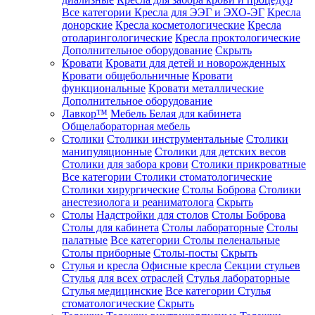
Все категории
Кресла для ЭЭГ и ЭХО-ЭГ
Кресла
донорские
Кресла косметологические
Кресла
отоларингологические
Кресла проктологические
Дополнительное оборудование
Скрыть
Кровати
Кровати для детей и новорожденных
Кровати общебольничные
Кровати
функциональные
Кровати металлические
Дополнительное оборудование
Лавкор™
Мебель Белая для кабинета
Общелабораторная мебель
Столики
Столики инструментальные
Столики
манипуляционные
Столики для детских весов
Столики для забора крови
Столики прикроватные
Все категории
Столики стоматологические
Столики хирургические
Столы Боброва
Столики
анестезиолога и реаниматолога
Скрыть
Столы
Надстройки для столов
Столы Боброва
Столы для кабинета
Столы лабораторные
Столы
палатные
Все категории
Столы пеленальные
Столы приборные
Столы-посты
Скрыть
Стулья и кресла
Офисные кресла
Секции стульев
Стулья для всех отраслей
Стулья лабораторные
Стулья медицинские
Все категории
Стулья
стоматологические
Скрыть