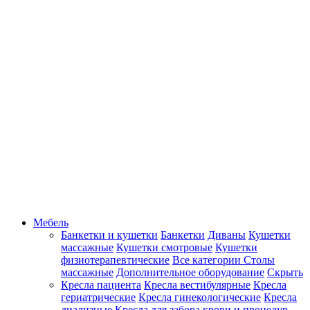
Мебель
Банкетки и кушетки
Банкетки
Диваны
Кушетки
массажные
Кушетки смотровые
Кушетки
физиотерапевтические
Все категории
Столы
массажные
Дополнительное оборудование
Скрыть
Кресла пациента
Кресла вестибулярные
Кресла
гериатрические
Кресла гинекологические
Кресла
диализные
Кресла для забора крови и процедур