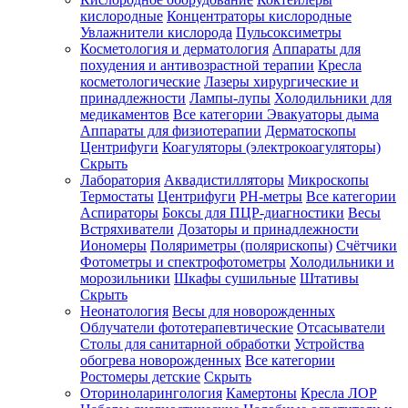
кислородные
Концентраторы кислородные
Увлажнители кислорода
Пульсоксиметры
Косметология и дерматология
Аппараты для
Зарегистрироваться
похудения и антивозрастной терапии
Кресла
косметологические
Лазеры хирургические и
принадлежности
Лампы-лупы
Холодильники для
медикаментов
Все категории
Эвакуаторы дыма
Аппараты для физиотерапии
Дерматоскопы
Зачем
Центрифуги
Коагуляторы (электрокоагуляторы)
регистрироваться?
Скрыть
Лаборатория
Аквадистилляторы
Микроскопы
Все
Термостаты
Центрифуги
PH-метры
Все категории
покупки
в
Аспираторы
Боксы для ПЦР-диагностики
Весы
одном
Встряхиватели
Дозаторы и принадлежности
месте
Иономеры
Поляриметры (полярископы)
Счётчики
Личный
Фотометры и спектрофотометры
Холодильники и
менеджер
морозильники
Шкафы сушильные
Штативы
Отслеживание
Скрыть
статуса
Неонатология
Весы для новорожденных
заказа
Облучатели фототерапевтические
Отсасыватели
Столы для санитарной обработки
Устройства
обогрева новорожденных
Все категории
Ростомеры детские
Скрыть
Оториноларингология
Камертоны
Кресла ЛОР