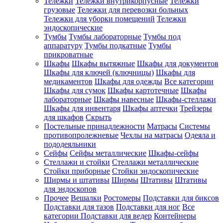
Тележки
Тележки внутрикорпусные
Тележки
грузовые
Тележки для перевозки больных
Тележки для уборки помещений
Тележки
эндоскопические
Тумбы
Тумбы лабораторные
Тумбы под
аппаратуру
Тумбы подкатные
Тумбы
прикроватные
Шкафы
Шкафы вытяжные
Шкафы для документов
Шкафы для ключей (ключницы)
Шкафы для
медикаментов
Шкафы для одежды
Все категории
Шкафы для сумок
Шкафы картотечные
Шкафы
лабораторные
Шкафы навесные
Шкафы-стеллажи
Шкафы для инвентаря
Шкафы аптечки
Трейзеры
для шкафов
Скрыть
Постельные принадлежности
Матрасы
Системы
противопролежневые
Чехлы на матрасы
Одеяла и
пододеяльники
Сейфы
Сейфы металлические
Шкафы-сейфы
Стеллажи и стойки
Стеллажи металлические
Стойки приборные
Стойки эндоскопические
Ширмы и штативы
Ширмы
Штативы
Штативы
для эндоскопов
Прочее
Вешалки
Ростомеры
Подставки для биксов
Подставки для тазов
Подставки для ног
Все
категории
Подставки для ведер
Контейнеры