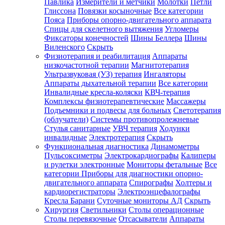
Павлика
Измерители и метчики
Молотки
Петли
Глиссона
Повязки косыночные
Все категории
Пояса
Приборы опорно-двигательного аппарата
Спицы для скелетного вытяжения
Угломеры
Фиксаторы конечностей
Шины Беллера
Шины
Виленского
Скрыть
Физиотерапия и реабилитация
Аппараты
низкочастотной терапии
Магнитотерапия
Ультразвуковая (УЗ) терапия
Ингаляторы
Аппараты дыхательной терапии
Все категории
Инвалидные кресла-коляски
КВЧ-терапия
Комплексы физиотерапевтические
Массажеры
Подъемники и подвесы для больных
Светотерапия
(облучатели)
Системы противопролежневые
Стулья санитарные
УВЧ терапия
Ходунки
инвалидные
Электротерапия
Скрыть
Функциональная диагностика
Динамометры
Пульсоксиметры
Электрокардиографы
Калиперы
и рулетки электронные
Мониторы фетальные
Все
категории
Приборы для диагностики опорно-
двигательного аппарата
Спирографы
Холтеры и
кардиорегистраторы
Электроэнцефалографы
Кресла Барани
Суточные мониторы АД
Скрыть
Хирургия
Светильники
Столы операционные
Столы перевязочные
Отсасыватели
Аппараты