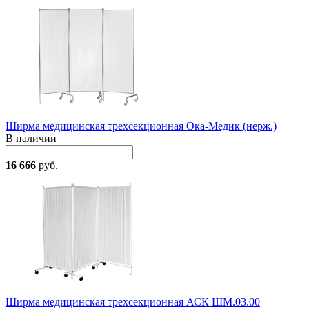
Ширма медицинская трехсекционная Ока-Медик (нерж.)
В наличии
16 666
руб.
Ширма медицинская трехсекционная АСК ШМ.03.00