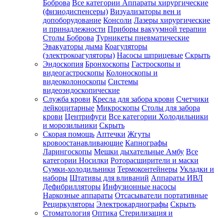
Боброва
Все категории
Аппараты хирургические
(физиодиспенсеры)
Визуализаторы вен и
допоборудование
Консоли
Лазеры хирургические
и принадлежности
Приборы вакуумной терапии
Столы Боброва
Турникеты пневматические
Эвакуаторы дыма
Коагуляторы
(электрокоагуляторы)
Насосы шприцевые
Скрыть
Эндоскопия
Бронхоскопы
Гастроскопы и
видеогастроскопы
Колоноскопы и
видеоколоноскопы
Системы
видеоэндоскопические
Служба крови
Кресла для забора крови
Счетчики
лейкоцитарные
Микроскопы
Столы для забора
крови
Центрифуги
Все категории
Холодильники
и морозильники
Скрыть
Скорая помощь
Аптечки
Жгуты
кровоостанавливающие
Капнографы
Ларингоскопы
Мешки дыхательные Амбу
Все
категории
Носилки
Роторасширители и маски
Сумки-холодильники
Термоконтейнеры
Укладки и
наборы
Штативы для вливаний
Аппараты ИВЛ
Дефибрилляторы
Инфузионные насосы
Наркозные аппараты
Отсасыватели портативные
Рециркуляторы
Электрокардиографы
Скрыть
Стоматология
Оптика
Стерилизация и