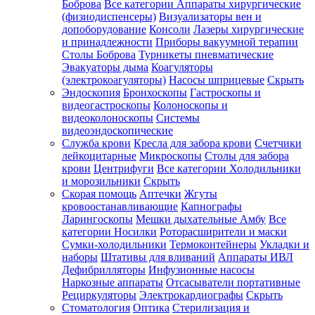
Боброва
Все категории
Аппараты хирургические
(физиодиспенсеры)
Визуализаторы вен и
допоборудование
Консоли
Лазеры хирургические
и принадлежности
Приборы вакуумной терапии
Столы Боброва
Турникеты пневматические
Эвакуаторы дыма
Коагуляторы
(электрокоагуляторы)
Насосы шприцевые
Скрыть
Эндоскопия
Бронхоскопы
Гастроскопы и
видеогастроскопы
Колоноскопы и
видеоколоноскопы
Системы
видеоэндоскопические
Служба крови
Кресла для забора крови
Счетчики
лейкоцитарные
Микроскопы
Столы для забора
крови
Центрифуги
Все категории
Холодильники
и морозильники
Скрыть
Скорая помощь
Аптечки
Жгуты
кровоостанавливающие
Капнографы
Ларингоскопы
Мешки дыхательные Амбу
Все
категории
Носилки
Роторасширители и маски
Сумки-холодильники
Термоконтейнеры
Укладки и
наборы
Штативы для вливаний
Аппараты ИВЛ
Дефибрилляторы
Инфузионные насосы
Наркозные аппараты
Отсасыватели портативные
Рециркуляторы
Электрокардиографы
Скрыть
Стоматология
Оптика
Стерилизация и