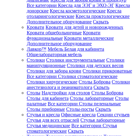
Все категории
Кресла для ЭЭГ и ЭХО-ЭГ
Кресла
донорские
Кресла косметологические
Кресла
отоларингологические
Кресла проктологические
Дополнительное оборудование
Скрыть
Кровати
Кровати для детей и новорожденных
Кровати общебольничные
Кровати
функциональные
Кровати металлические
Дополнительное оборудование
Лавкор™
Мебель Белая для кабинета
Общелабораторная мебель
Столики
Столики инструментальные
Столики
манипуляционные
Столики для детских весов
Столики для забора крови
Столики прикроватные
Все категории
Столики стоматологические
Столики хирургические
Столы Боброва
Столики
анестезиолога и реаниматолога
Скрыть
Столы
Надстройки для столов
Столы Боброва
Столы для кабинета
Столы лабораторные
Столы
палатные
Все категории
Столы пеленальные
Столы приборные
Столы-посты
Скрыть
Стулья и кресла
Офисные кресла
Секции стульев
Стулья для всех отраслей
Стулья лабораторные
Стулья медицинские
Все категории
Стулья
стоматологические
Скрыть