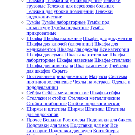
Тележки
Тележки внутрикорпусные
Тележки
грузовые
Тележки для перевозки больных
Тележки для уборки помещений
Тележки
эндоскопические
Тумбы
Тумбы лабораторные
Тумбы под
аппаратуру
Тумбы подкатные
Тумбы
прикроватные
Шкафы
Шкафы вытяжные
Шкафы для документов
Шкафы для ключей (ключницы)
Шкафы для
медикаментов
Шкафы для одежды
Все категории
Шкафы для сумок
Шкафы картотечные
Шкафы
лабораторные
Шкафы навесные
Шкафы-стеллажи
Шкафы для инвентаря
Шкафы аптечки
Трейзеры
для шкафов
Скрыть
Постельные принадлежности
Матрасы
Системы
противопролежневые
Чехлы на матрасы
Одеяла и
пододеяльники
Сейфы
Сейфы металлические
Шкафы-сейфы
Стеллажи и стойки
Стеллажи металлические
Стойки приборные
Стойки эндоскопические
Ширмы и штативы
Ширмы
Штативы
Штативы
для эндоскопов
Прочее
Вешалки
Ростомеры
Подставки для биксов
Подставки для тазов
Подставки для ног
Все
категории
Подставки для ведер
Контейнеры