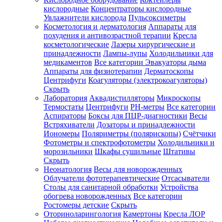
кислородные
Концентраторы кислородные
Увлажнители кислорода
Пульсоксиметры
Косметология и дерматология
Аппараты для
Зарегистрироваться
похудения и антивозрастной терапии
Кресла
косметологические
Лазеры хирургические и
принадлежности
Лампы-лупы
Холодильники для
медикаментов
Все категории
Эвакуаторы дыма
Аппараты для физиотерапии
Дерматоскопы
Зачем
Центрифуги
Коагуляторы (электрокоагуляторы)
регистрироваться?
Скрыть
Лаборатория
Аквадистилляторы
Микроскопы
Все
Термостаты
Центрифуги
PH-метры
Все категории
покупки
в
Аспираторы
Боксы для ПЦР-диагностики
Весы
одном
Встряхиватели
Дозаторы и принадлежности
месте
Иономеры
Поляриметры (полярископы)
Счётчики
Личный
Фотометры и спектрофотометры
Холодильники и
менеджер
морозильники
Шкафы сушильные
Штативы
Отслеживание
Скрыть
статуса
Неонатология
Весы для новорожденных
заказа
Облучатели фототерапевтические
Отсасыватели
Столы для санитарной обработки
Устройства
обогрева новорожденных
Все категории
Ростомеры детские
Скрыть
Оториноларингология
Камертоны
Кресла ЛОР