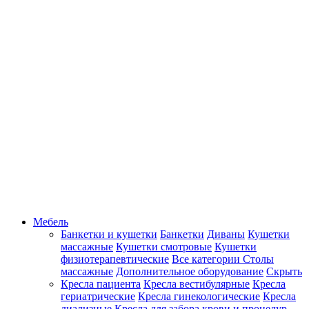
Мебель
Банкетки и кушетки
Банкетки
Диваны
Кушетки
массажные
Кушетки смотровые
Кушетки
физиотерапевтические
Все категории
Столы
массажные
Дополнительное оборудование
Скрыть
Кресла пациента
Кресла вестибулярные
Кресла
гериатрические
Кресла гинекологические
Кресла
диализные
Кресла для забора крови и процедур