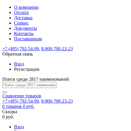
О компании
Восстановление
Обратная
Вход
Регистрация
Оплата
пароля
связь
На
Доставка
вашу
Сервис
почту
Только
Только
Документы
test@example.com
для
для
Ваше
Введите
Заполните
отправлена
ИП
ИП
Контакты
новый
Пароль
На
сообщение
форму.
ссылка.
и
и
пароль
Поставщикам
успешно
вашу
успешно
юр.
юр.
Перейдите
отправлено.
лиц
лиц
восстановлен
почту
Мы
+7 (495) 792-54-99
,
8-800-700-23-23
по
test@test.ru
ней
отправим
Обратная связь
для
отправлена
вам
завершения
ссылка.
Вход
регистрации.
ссылку
Регистрация
Войти
на
указанный
Перейдите
Сообщение
Поиск среди 2817 наименований
Ок
электронный
по
адрес,
ней
перейдя
Сравнение
для
товаров
по
+7 (495) 792-54-99
,
8-800-700-23-23
смены
Запомнить
Забыли
0
товаров
которой
0 руб.
пароля.
меня
пароль?
Сменить
Скидка
вы
0 руб.
сможете
пароль
Я принимаю условия
Войти
задать
пользовательского
Вход
новый
соглашения
и