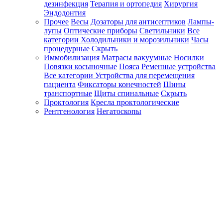
дезинфекция
Терапия и ортопедия
Хирургия
Эндодонтия
Прочее
Весы
Дозаторы для антисептиков
Лампы-
лупы
Оптические приборы
Светильники
Все
категории
Холодильники и морозильники
Часы
процедурные
Скрыть
Иммобилизация
Матрасы вакуумные
Носилки
Повязки косыночные
Пояса
Ременные устройства
Все категории
Устройства для перемещения
пациента
Фиксаторы конечностей
Шины
транспортные
Щиты спинальные
Скрыть
Проктология
Кресла проктологические
Рентгенология
Негатоскопы