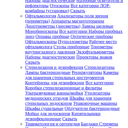
Наборы диагностические
Налобные осветители и
рефлекторы
Отоскопы
Все категории
ЛОР-
комбайны (установки)
Скрыть
Офтальмология
Анализаторы поля зрения
(периметры)
Аппараты магнитотерапии
Диоптриметры (линзметры)
Лампы щелевые
Монобиноскопы
Все категории
Наборы пробных
линз
Оправы пробные
Оптические приборы
Офтальмоскопы
Пупиллометры
Рабочее место
офтальмолога
Столы приборные
Тонометры
внутриглазного давления
Экзофтальмометры
Наборы диагностические
Проекторы знаков
Скрыть
Стерилизация и дезинфекция
Стерилизаторы
Лампы бактерицидные
Рециркуляторы
Камеры
для хранения стерильных инструментов
Контейнеры для дезинфекции
Все категории
Коробки стерилизационные и фильтры
Ультразвуковые ванны/мойки
Утилизаторы
медицинских отходов
Шкафы для хранения
стерильных эндоскопов
Упаковочные машины
Шкафы сушильные
Облучатели бактерицидные
Мойки для эндоскопов
Кипятильники
дезинфекционные
Скрыть
Травматология и ортопедия
Бандажи Стремена