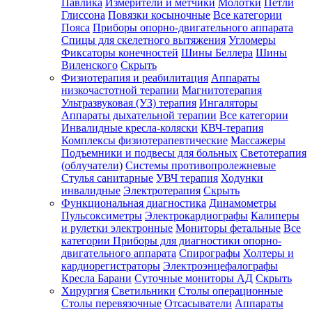
Павлика
Измерители и метчики
Молотки
Петли
Глиссона
Повязки косыночные
Все категории
Пояса
Приборы опорно-двигательного аппарата
Спицы для скелетного вытяжения
Угломеры
Фиксаторы конечностей
Шины Беллера
Шины
Виленского
Скрыть
Физиотерапия и реабилитация
Аппараты
низкочастотной терапии
Магнитотерапия
Ультразвуковая (УЗ) терапия
Ингаляторы
Аппараты дыхательной терапии
Все категории
Инвалидные кресла-коляски
КВЧ-терапия
Комплексы физиотерапевтические
Массажеры
Подъемники и подвесы для больных
Светотерапия
(облучатели)
Системы противопролежневые
Стулья санитарные
УВЧ терапия
Ходунки
инвалидные
Электротерапия
Скрыть
Функциональная диагностика
Динамометры
Пульсоксиметры
Электрокардиографы
Калиперы
и рулетки электронные
Мониторы фетальные
Все
категории
Приборы для диагностики опорно-
двигательного аппарата
Спирографы
Холтеры и
кардиорегистраторы
Электроэнцефалографы
Кресла Барани
Суточные мониторы АД
Скрыть
Хирургия
Светильники
Столы операционные
Столы перевязочные
Отсасыватели
Аппараты