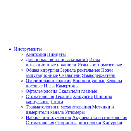
Инструменты
Анатомия
Пинцеты
Для проколов и впрыскиваний
Иглы
инъекционные и канюли
Иглы костномозговые
Общая хирургия
Зеркала ректальные
Ножи
ампутационные
Скальпели
Языкодержатели
Оториноларингология
Воронки ушные
Зеркала
носовые
Иглы
Камертоны
Офтальмология
Скальпели глазные
Стоматология
Терапия
Хирургия
Шприцы
карпульные
Лотки
Травматология и механотерапия
Метчики и
измерители канала
Угломеры
Наборы инструментов
Акушерство и гинекология
Стоматология
Оториноларингология
Хирургия