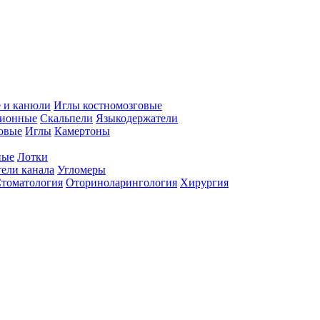
 и канюли
Иглы костномозговые
ционные
Скальпели
Языкодержатели
совые
Иглы
Камертоны
ные
Лотки
ели канала
Угломеры
томатология
Оториноларингология
Хирургия