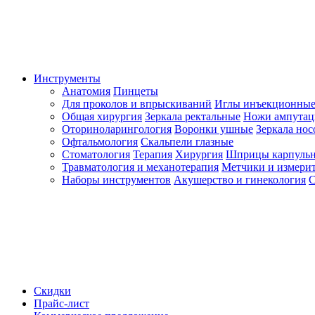
Инструменты
Анатомия
Пинцеты
Для проколов и впрыскиваний
Иглы инъекционные
Общая хирургия
Зеркала ректальные
Ножи ампута
Оториноларингология
Воронки ушные
Зеркала но
Офтальмология
Скальпели глазные
Стоматология
Терапия
Хирургия
Шприцы карпуль
Травматология и механотерапия
Метчики и измерит
Наборы инструментов
Акушерство и гинекология
С
Скидки
Прайс-лист