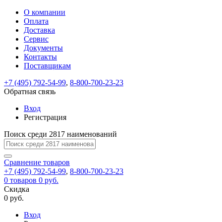
О компании
Восстановление
Обратная
Вход
Регистрация
Оплата
пароля
связь
На
Доставка
вашу
Сервис
почту
Только
Только
Документы
test@example.com
для
для
Ваше
Введите
Заполните
отправлена
Контакты
ИП
ИП
новый
Пароль
На
сообщение
ссылка.
форму.
и
и
Поставщикам
пароль
успешно
вашу
успешно
юр.
юр.
Перейдите
лиц
лиц
отправлено.
восстановлен
почту
+7 (495) 792-54-99
,
8-800-700-23-23
Мы
по
test@test.ru
ней
Обратная связь
отправим
для
отправлена
вам
завершения
Вход
ссылка.
регистрации.
ссылку
Регистрация
Войти
на
указанный
Поиск среди 2817 наименований
Перейдите
Сообщение
Ок
электронный
по
адрес,
ней
Сравнение
товаров
перейдя
для
+7 (495) 792-54-99
,
8-800-700-23-23
по
смены
Запомнить
Забыли
0
товаров
0 руб.
которой
пароля.
меня
пароль?
Скидка
Сменить
вы
0 руб.
сможете
пароль
Войти
Я принимаю условия
задать
Вход
пользовательского