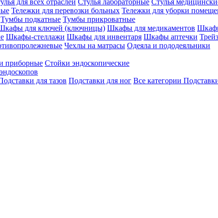
улья для всех отраслей
Стулья лабораторные
Стулья медицински
вые
Тележки для перевозки больных
Тележки для уборки помещ
Тумбы подкатные
Тумбы прикроватные
Шкафы для ключей (ключницы)
Шкафы для медикаментов
Шкафы
е
Шкафы-стеллажи
Шкафы для инвентаря
Шкафы аптечки
Трей
отивопролежневые
Чехлы на матрасы
Одеяла и пододеяльники
и приборные
Стойки эндоскопические
эндоскопов
Подставки для тазов
Подставки для ног
Все категории
Подставки