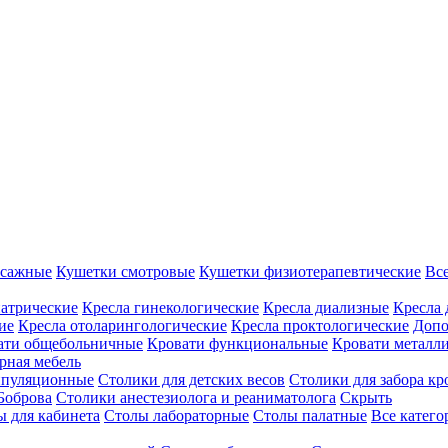
ссажные
Кушетки смотровые
Кушетки физиотерапевтические
Вс
иатрические
Кресла гинекологические
Кресла диализные
Кресла 
ие
Кресла отоларингологические
Кресла проктологические
Допо
ати общебольничные
Кровати функциональные
Кровати металл
рная мебель
ипуляционные
Столики для детских весов
Столики для забора кр
Боброва
Столики анестезиолога и реаниматолога
Скрыть
ы для кабинета
Столы лабораторные
Столы палатные
Все катег