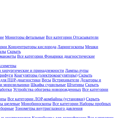
ие
Мониторы фетальные
Все категории
Отсасыватели
ории
Концентраторы кислорода
Ларингоскопы
Мешки
алы
Скрыть
 манжеты
Все категории
Фонарики диагностические
ксиметры
ы хирургические и принадлежности
Лампы-лупы
рифуги
Коагуляторы (электрокоагуляторы)
Скрыть
 для ПЦР-диагностики
Весы
Встряхиватели
Дозаторы и
и морозильники
Шкафы сушильные
Штативы
Скрыть
аботки
Устройства обогрева новорожденных
Все категории
опы
Все категории
ЛОР-комбайны (установки)
Скрыть
ы щелевые
Монобиноскопы
Все категории
Наборы пробных
иборные
Тонометры внутриглазного давления
ных инструментов
Контейнеры для дезинфекции
Все категории