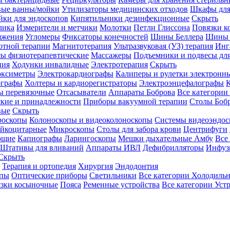
вые ванны/мойки
Утилизаторы медицинских отходов
Шкафы для
ки для эндоскопов
Кипятильники дезинфекционные
Скрыть
лика
Измерители и метчики
Молотки
Петли Глиссона
Повязки к
яжения
Угломеры
Фиксаторы конечностей
Шины Беллера
Шины 
отной терапии
Магнитотерапия
Ультразвуковая (УЗ) терапия
Инг
ы физиотерапевтические
Массажеры
Подъемники и подвесы дл
пия
Ходунки инвалидные
Электротерапия
Скрыть
оксиметры
Электрокардиографы
Калиперы и рулетки электронн
графы
Холтеры и кардиорегистраторы
Электроэнцефалографы
К
ы перевязочные
Отсасыватели
Аппараты Боброва
Все категории
ские и принадлежности
Приборы вакуумной терапии
Столы Боб
вые
Скрыть
роскопы
Колоноскопы и видеоколоноскопы
Системы видеоэндос
ейкоцитарные
Микроскопы
Столы для забора крови
Центрифуги
ющие
Капнографы
Ларингоскопы
Мешки дыхательные Амбу
Все
Штативы для вливаний
Аппараты ИВЛ
Дефибрилляторы
Инфуз
Скрыть
Терапия и ортопедия
Хирургия
Эндодонтия
упы
Оптические приборы
Светильники
Все категории
Холодильн
зки косыночные
Пояса
Ременные устройства
Все категории
Уст