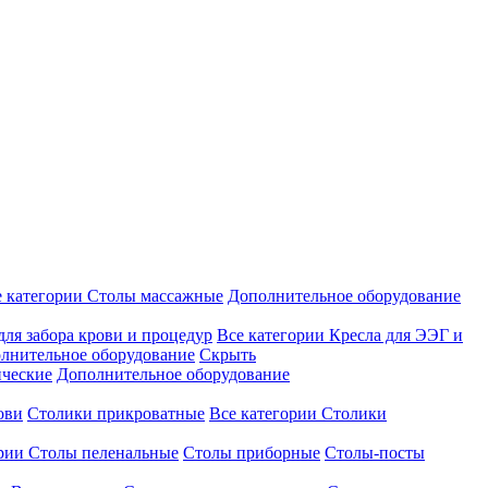
е категории
Столы массажные
Дополнительное оборудование
для забора крови и процедур
Все категории
Кресла для ЭЭГ и
лнительное оборудование
Скрыть
ические
Дополнительное оборудование
ови
Столики прикроватные
Все категории
Столики
ории
Столы пеленальные
Столы приборные
Столы-посты