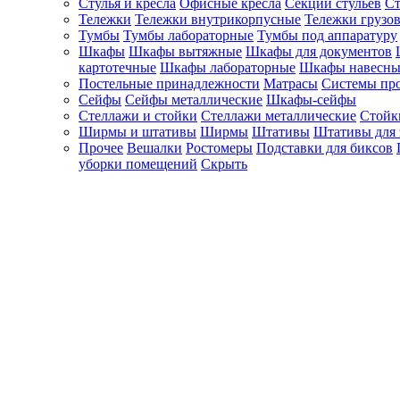
Стулья и кресла
Офисные кресла
Секции стульев
Ст
Тележки
Тележки внутрикорпусные
Тележки грузо
Тумбы
Тумбы лабораторные
Тумбы под аппаратуру
Шкафы
Шкафы вытяжные
Шкафы для документов
картотечные
Шкафы лабораторные
Шкафы навесны
Постельные принадлежности
Матрасы
Системы пр
Сейфы
Сейфы металлические
Шкафы-сейфы
Стеллажи и стойки
Стеллажи металлические
Стойк
Ширмы и штативы
Ширмы
Штативы
Штативы для 
Прочее
Вешалки
Ростомеры
Подставки для биксов
уборки помещений
Скрыть