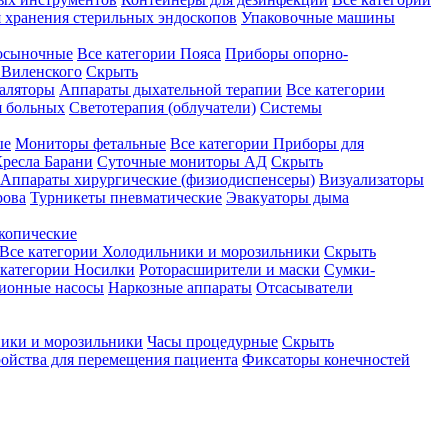
 хранения стерильных эндоскопов
Упаковочные машины
осыночные
Все категории
Пояса
Приборы опорно-
Виленского
Скрыть
аляторы
Аппараты дыхательной терапии
Все категории
я больных
Светотерапия (облучатели)
Системы
ые
Мониторы фетальные
Все категории
Приборы для
ресла Барани
Суточные мониторы АД
Скрыть
Аппараты хирургические (физиодиспенсеры)
Визуализаторы
рова
Турникеты пневматические
Эвакуаторы дыма
копические
Все категории
Холодильники и морозильники
Скрыть
 категории
Носилки
Роторасширители и маски
Сумки-
ионные насосы
Наркозные аппараты
Отсасыватели
ики и морозильники
Часы процедурные
Скрыть
ройства для перемещения пациента
Фиксаторы конечностей