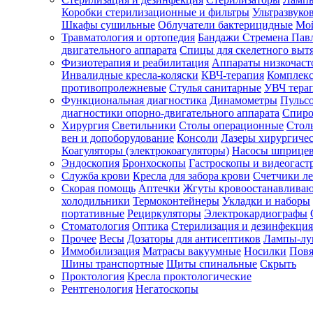
Коробки стерилизационные и фильтры
Ультразвуко
Шкафы сушильные
Облучатели бактерицидные
Мой
Травматология и ортопедия
Бандажи Стремена Пав
Зарегистрироваться
двигательного аппарата
Спицы для скелетного выт
Физиотерапия и реабилитация
Аппараты низкочаст
Инвалидные кресла-коляски
КВЧ-терапия
Комплекс
противопролежневые
Стулья санитарные
УВЧ тера
Функциональная диагностика
Динамометры
Пульс
Зачем
диагностики опорно-двигательного аппарата
Спиро
регистрироваться?
Хирургия
Светильники
Столы операционные
Стол
вен и допоборудование
Консоли
Лазеры хирургиче
Все
Коагуляторы (электрокоагуляторы)
Насосы шприце
покупки
Эндоскопия
Бронхоскопы
Гастроскопы и видеогаст
в
одном
Служба крови
Кресла для забора крови
Счетчики л
месте
Скорая помощь
Аптечки
Жгуты кровоостанавлива
Личный
холодильники
Термоконтейнеры
Укладки и наборы
менеджер
портативные
Рециркуляторы
Электрокардиографы
Стоматология
Оптика
Стерилизация и дезинфекция
Отслеживание
статуса
Прочее
Весы
Дозаторы для антисептиков
Лампы-л
заказа
Иммобилизация
Матрасы вакуумные
Носилки
Повя
Шины транспортные
Щиты спинальные
Скрыть
Проктология
Кресла проктологические
Рентгенология
Негатоскопы