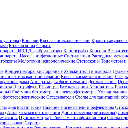
агуляторы)
Консоли
Кресла гинекологические
Кровати акушерск
дыма
Кольпоскопы
Скрыть
ппараты ИВЛ
Дефибрилляторы
Капнографы
Консоли
Все катег
 аппараты
Насосы инфузионные
Светильники
Расходные матери
атоскопы
Молоточки неврологические
Стетоскопы
Тонометры и
ые
Концентраторы кислородные
Увлажнители кислорода
Пульсо
ния и антивозрастной терапии
Кресла косметологические
Лазер
акуаторы дыма
Аппараты для физиотерапии
Дерматоскопы
Цент
остаты
Центрифуги
PH-метры
Все категории
Аспираторы
Боксы
копы)
Счётчики
Фотометры и спектрофотометры
Холодильники 
и фототерапевтические
Отсасыватели
Столы для санитарной обр
оры диагностические
Налобные осветители и рефлекторы
Отоск
ры)
Аппараты магнитотерапии
Диоптриметры (линзметры)
Ламп
ьмоскопы
Пупиллометры
Рабочее место офтальмолога
Столы пр
торы знаков
Скрыть
 бактерицидные
Рециркуляторы
Камеры для хранения стериль