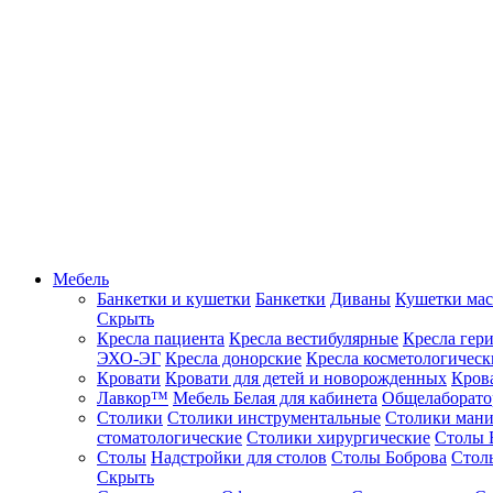
Мебель
Банкетки и кушетки
Банкетки
Диваны
Кушетки ма
Скрыть
Кресла пациента
Кресла вестибулярные
Кресла гер
ЭХО-ЭГ
Кресла донорские
Кресла косметологическ
Кровати
Кровати для детей и новорожденных
Кров
Лавкор™
Мебель Белая для кабинета
Общелаборато
Столики
Столики инструментальные
Столики ман
стоматологические
Столики хирургические
Столы 
Столы
Надстройки для столов
Столы Боброва
Стол
Скрыть