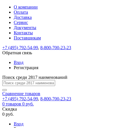
О компании
Восстановление
Обратная
Вход
Регистрация
Оплата
пароля
связь
На
Доставка
вашу
Сервис
почту
Только
Только
Документы
test@example.com
для
для
Ваше
Введите
Заполните
отправлена
Контакты
ИП
ИП
новый
Пароль
На
сообщение
ссылка.
форму.
и
и
Поставщикам
пароль
успешно
вашу
успешно
юр.
юр.
Перейдите
лиц
лиц
отправлено.
восстановлен
почту
+7 (495) 792-54-99
,
8-800-700-23-23
Мы
по
test@test.ru
ней
Обратная связь
отправим
для
отправлена
вам
завершения
Вход
ссылка.
регистрации.
ссылку
Регистрация
Войти
на
указанный
Поиск среди 2817 наименований
Перейдите
Сообщение
Ок
электронный
по
адрес,
ней
Сравнение
товаров
перейдя
для
+7 (495) 792-54-99
,
8-800-700-23-23
по
смены
Запомнить
Забыли
0
товаров
0 руб.
которой
пароля.
меня
пароль?
Скидка
Сменить
вы
0 руб.
сможете
пароль
Войти
Я принимаю условия
задать
Вход
пользовательского