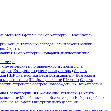
ие
Мониторы фетальные
Все категории
Отсасыватели
ории
Концентраторы кислорода
Ларингоскопы
Мешки
алы
Скрыть
 манжеты
Все категории
Фонарики диагностические
ксиметры
ы хирургические и принадлежности
Лампы-лупы
рифуги
Коагуляторы (электрокоагуляторы)
Скрыть
 для ПЦР-диагностики
Весы
Встряхиватели
Дозаторы и
и морозильники
Шкафы сушильные
Штативы
Скрыть
аботки
Устройства обогрева новорожденных
Все категории
опы
Все категории
ЛОР-комбайны (установки)
Скрыть
ы щелевые
Монобиноскопы
Все категории
Наборы пробных
иборные
Тонометры внутриглазного давления
ных инструментов
Контейнеры для дезинфекции
Все категории