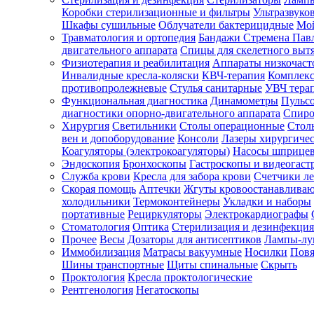
Коробки стерилизационные и фильтры
Ультразвуко
Шкафы сушильные
Облучатели бактерицидные
Мой
Травматология и ортопедия
Бандажи Стремена Пав
Зарегистрироваться
двигательного аппарата
Спицы для скелетного выт
Физиотерапия и реабилитация
Аппараты низкочаст
Инвалидные кресла-коляски
КВЧ-терапия
Комплекс
противопролежневые
Стулья санитарные
УВЧ тера
Функциональная диагностика
Динамометры
Пульс
Зачем
диагностики опорно-двигательного аппарата
Спиро
регистрироваться?
Хирургия
Светильники
Столы операционные
Стол
вен и допоборудование
Консоли
Лазеры хирургиче
Все
Коагуляторы (электрокоагуляторы)
Насосы шприце
покупки
Эндоскопия
Бронхоскопы
Гастроскопы и видеогаст
в
одном
Служба крови
Кресла для забора крови
Счетчики л
месте
Скорая помощь
Аптечки
Жгуты кровоостанавлива
Личный
холодильники
Термоконтейнеры
Укладки и наборы
менеджер
портативные
Рециркуляторы
Электрокардиографы
Стоматология
Оптика
Стерилизация и дезинфекция
Отслеживание
статуса
Прочее
Весы
Дозаторы для антисептиков
Лампы-л
заказа
Иммобилизация
Матрасы вакуумные
Носилки
Повя
Шины транспортные
Щиты спинальные
Скрыть
Проктология
Кресла проктологические
Рентгенология
Негатоскопы