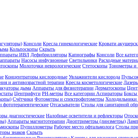
агуляторы)
Консоли
Кресла гинекологические
Кровати акушерск
дыма
Кольпоскопы
Скрыть
ппараты ИВЛ
Дефибрилляторы
Капнографы
Консоли
Все катег
 аппараты
Насосы инфузионные
Светильники
Расходные матери
атоскопы
Молоточки неврологические
Стетоскопы
Тонометры и
ые
Концентраторы кислородные
Увлажнители кислорода
Пульсо
ния и антивозрастной терапии
Кресла косметологические
Лазер
акуаторы дыма
Аппараты для физиотерапии
Дерматоскопы
Цент
остаты
Центрифуги
PH-метры
Все категории
Аспираторы
Боксы
копы)
Счётчики
Фотометры и спектрофотометры
Холодильники 
и фототерапевтические
Отсасыватели
Столы для санитарной обр
оры диагностические
Налобные осветители и рефлекторы
Отоск
ры)
Аппараты магнитотерапии
Диоптриметры (линзметры)
Ламп
ьмоскопы
Пупиллометры
Рабочее место офтальмолога
Столы пр
торы знаков
Скрыть
 бактерицидные
Рециркуляторы
Камеры для хранения стериль