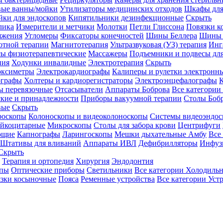
вые ванны/мойки
Утилизаторы медицинских отходов
Шкафы для
ки для эндоскопов
Кипятильники дезинфекционные
Скрыть
лика
Измерители и метчики
Молотки
Петли Глиссона
Повязки к
яжения
Угломеры
Фиксаторы конечностей
Шины Беллера
Шины 
отной терапии
Магнитотерапия
Ультразвуковая (УЗ) терапия
Инг
ы физиотерапевтические
Массажеры
Подъемники и подвесы дл
пия
Ходунки инвалидные
Электротерапия
Скрыть
оксиметры
Электрокардиографы
Калиперы и рулетки электронн
графы
Холтеры и кардиорегистраторы
Электроэнцефалографы
К
ы перевязочные
Отсасыватели
Аппараты Боброва
Все категории
ские и принадлежности
Приборы вакуумной терапии
Столы Боб
вые
Скрыть
роскопы
Колоноскопы и видеоколоноскопы
Системы видеоэндос
ейкоцитарные
Микроскопы
Столы для забора крови
Центрифуги
ющие
Капнографы
Ларингоскопы
Мешки дыхательные Амбу
Все
Штативы для вливаний
Аппараты ИВЛ
Дефибрилляторы
Инфуз
Скрыть
Терапия и ортопедия
Хирургия
Эндодонтия
упы
Оптические приборы
Светильники
Все категории
Холодильн
зки косыночные
Пояса
Ременные устройства
Все категории
Уст