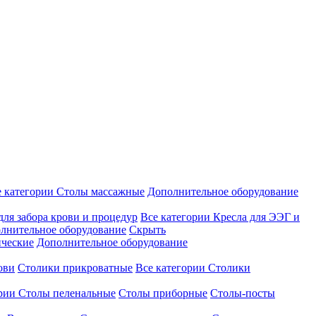
е категории
Столы массажные
Дополнительное оборудование
для забора крови и процедур
Все категории
Кресла для ЭЭГ и
лнительное оборудование
Скрыть
ические
Дополнительное оборудование
ови
Столики прикроватные
Все категории
Столики
ории
Столы пеленальные
Столы приборные
Столы-посты