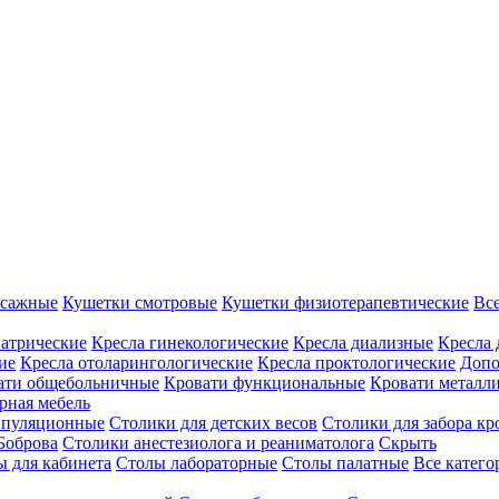
ссажные
Кушетки смотровые
Кушетки физиотерапевтические
Вс
иатрические
Кресла гинекологические
Кресла диализные
Кресла 
ие
Кресла отоларингологические
Кресла проктологические
Допо
ати общебольничные
Кровати функциональные
Кровати металл
рная мебель
ипуляционные
Столики для детских весов
Столики для забора кр
Боброва
Столики анестезиолога и реаниматолога
Скрыть
ы для кабинета
Столы лабораторные
Столы палатные
Все катег