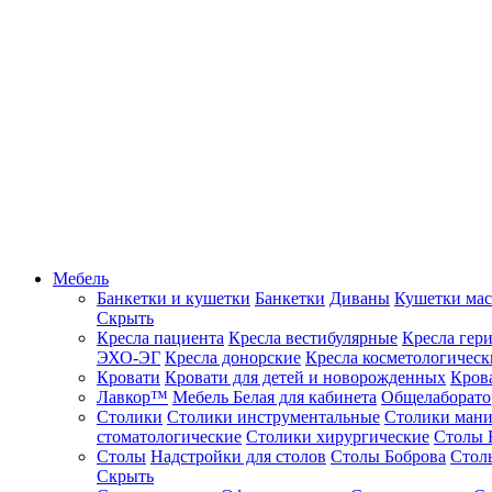
Мебель
Банкетки и кушетки
Банкетки
Диваны
Кушетки ма
Скрыть
Кресла пациента
Кресла вестибулярные
Кресла гер
ЭХО-ЭГ
Кресла донорские
Кресла косметологическ
Кровати
Кровати для детей и новорожденных
Кров
Лавкор™
Мебель Белая для кабинета
Общелаборато
Столики
Столики инструментальные
Столики ман
стоматологические
Столики хирургические
Столы 
Столы
Надстройки для столов
Столы Боброва
Стол
Скрыть