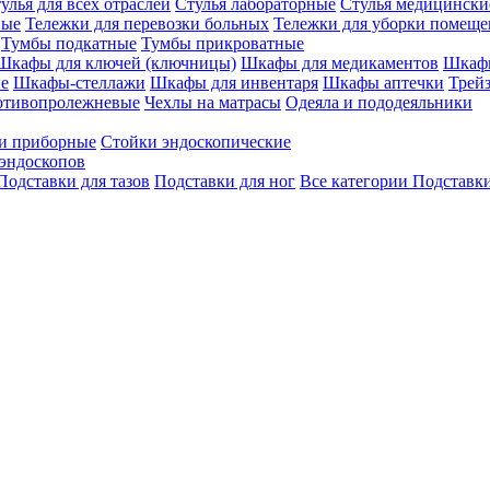
улья для всех отраслей
Стулья лабораторные
Стулья медицински
вые
Тележки для перевозки больных
Тележки для уборки помещ
Тумбы подкатные
Тумбы прикроватные
Шкафы для ключей (ключницы)
Шкафы для медикаментов
Шкафы
е
Шкафы-стеллажи
Шкафы для инвентаря
Шкафы аптечки
Трей
отивопролежневые
Чехлы на матрасы
Одеяла и пододеяльники
и приборные
Стойки эндоскопические
эндоскопов
Подставки для тазов
Подставки для ног
Все категории
Подставки