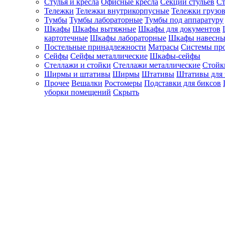
Стулья и кресла
Офисные кресла
Секции стульев
Ст
Тележки
Тележки внутрикорпусные
Тележки грузо
Тумбы
Тумбы лабораторные
Тумбы под аппаратуру
Шкафы
Шкафы вытяжные
Шкафы для документов
картотечные
Шкафы лабораторные
Шкафы навесны
Постельные принадлежности
Матрасы
Системы пр
Сейфы
Сейфы металлические
Шкафы-сейфы
Стеллажи и стойки
Стеллажи металлические
Стойк
Ширмы и штативы
Ширмы
Штативы
Штативы для 
Прочее
Вешалки
Ростомеры
Подставки для биксов
уборки помещений
Скрыть