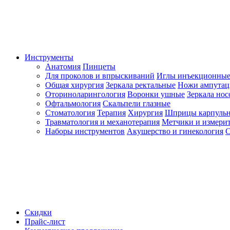
Инструменты
Анатомия
Пинцеты
Для проколов и впрыскиваний
Иглы инъекционные
Общая хирургия
Зеркала ректальные
Ножи ампута
Оториноларингология
Воронки ушные
Зеркала но
Офтальмология
Скальпели глазные
Стоматология
Терапия
Хирургия
Шприцы карпуль
Травматология и механотерапия
Метчики и измерит
Наборы инструментов
Акушерство и гинекология
С
Скидки
Прайс-лист