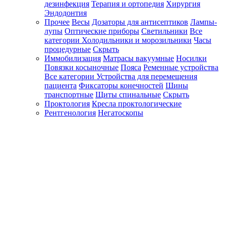
дезинфекция
Терапия и ортопедия
Хирургия
Эндодонтия
Прочее
Весы
Дозаторы для антисептиков
Лампы-
лупы
Оптические приборы
Светильники
Все
категории
Холодильники и морозильники
Часы
процедурные
Скрыть
Иммобилизация
Матрасы вакуумные
Носилки
Повязки косыночные
Пояса
Ременные устройства
Все категории
Устройства для перемещения
пациента
Фиксаторы конечностей
Шины
транспортные
Щиты спинальные
Скрыть
Проктология
Кресла проктологические
Рентгенология
Негатоскопы