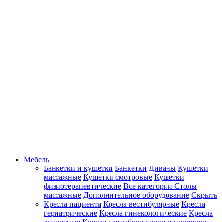
Мебель
Банкетки и кушетки
Банкетки
Диваны
Кушетки
массажные
Кушетки смотровые
Кушетки
физиотерапевтические
Все категории
Столы
массажные
Дополнительное оборудование
Скрыть
Кресла пациента
Кресла вестибулярные
Кресла
гериатрические
Кресла гинекологические
Кресла
диализные
Кресла для забора крови и процедур