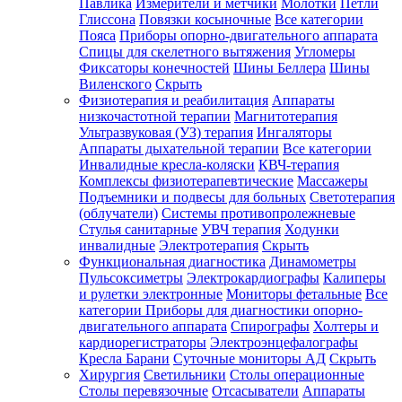
Павлика
Измерители и метчики
Молотки
Петли
Глиссона
Повязки косыночные
Все категории
Пояса
Приборы опорно-двигательного аппарата
Спицы для скелетного вытяжения
Угломеры
Фиксаторы конечностей
Шины Беллера
Шины
Виленского
Скрыть
Физиотерапия и реабилитация
Аппараты
низкочастотной терапии
Магнитотерапия
Ультразвуковая (УЗ) терапия
Ингаляторы
Аппараты дыхательной терапии
Все категории
Инвалидные кресла-коляски
КВЧ-терапия
Комплексы физиотерапевтические
Массажеры
Подъемники и подвесы для больных
Светотерапия
(облучатели)
Системы противопролежневые
Стулья санитарные
УВЧ терапия
Ходунки
инвалидные
Электротерапия
Скрыть
Функциональная диагностика
Динамометры
Пульсоксиметры
Электрокардиографы
Калиперы
и рулетки электронные
Мониторы фетальные
Все
категории
Приборы для диагностики опорно-
двигательного аппарата
Спирографы
Холтеры и
кардиорегистраторы
Электроэнцефалографы
Кресла Барани
Суточные мониторы АД
Скрыть
Хирургия
Светильники
Столы операционные
Столы перевязочные
Отсасыватели
Аппараты