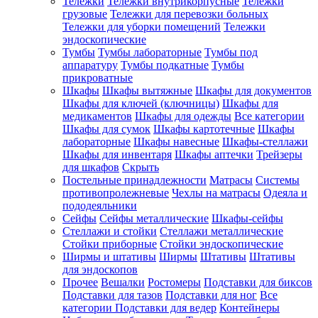
Тележки
Тележки внутрикорпусные
Тележки
грузовые
Тележки для перевозки больных
Тележки для уборки помещений
Тележки
эндоскопические
Тумбы
Тумбы лабораторные
Тумбы под
аппаратуру
Тумбы подкатные
Тумбы
прикроватные
Шкафы
Шкафы вытяжные
Шкафы для документов
Шкафы для ключей (ключницы)
Шкафы для
медикаментов
Шкафы для одежды
Все категории
Шкафы для сумок
Шкафы картотечные
Шкафы
лабораторные
Шкафы навесные
Шкафы-стеллажи
Шкафы для инвентаря
Шкафы аптечки
Трейзеры
для шкафов
Скрыть
Постельные принадлежности
Матрасы
Системы
противопролежневые
Чехлы на матрасы
Одеяла и
пододеяльники
Сейфы
Сейфы металлические
Шкафы-сейфы
Стеллажи и стойки
Стеллажи металлические
Стойки приборные
Стойки эндоскопические
Ширмы и штативы
Ширмы
Штативы
Штативы
для эндоскопов
Прочее
Вешалки
Ростомеры
Подставки для биксов
Подставки для тазов
Подставки для ног
Все
категории
Подставки для ведер
Контейнеры