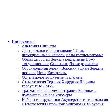
Инструменты
Анатомия
Пинцеты
Для проколов и впрыскиваний
Иглы
инъекционные и канюли
Иглы костномозговые
Общая хирургия
Зеркала ректальные
Ножи
ампутационные
Скальпели
Языкодержатели
Оториноларингология
Воронки ушные
Зеркала
носовые
Иглы
Камертоны
Офтальмология
Скальпели глазные
Стоматология
Терапия
Хирургия
Шприцы
карпульные
Лотки
Травматология и механотерапия
Метчики и
измерители канала
Угломеры
Наборы инструментов
Акушерство и гинекология
Стоматология
Оториноларингология
Хирургия