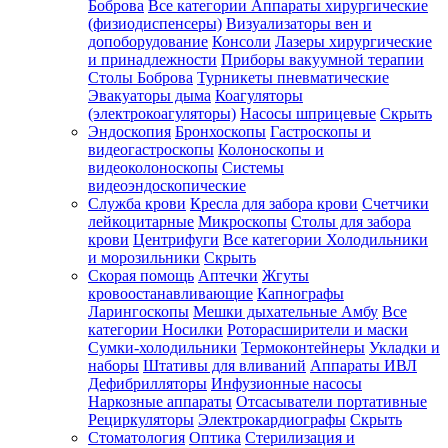
Боброва
Все категории
Аппараты хирургические
(физиодиспенсеры)
Визуализаторы вен и
допоборудование
Консоли
Лазеры хирургические
и принадлежности
Приборы вакуумной терапии
Столы Боброва
Турникеты пневматические
Эвакуаторы дыма
Коагуляторы
(электрокоагуляторы)
Насосы шприцевые
Скрыть
Эндоскопия
Бронхоскопы
Гастроскопы и
видеогастроскопы
Колоноскопы и
видеоколоноскопы
Системы
видеоэндоскопические
Служба крови
Кресла для забора крови
Счетчики
лейкоцитарные
Микроскопы
Столы для забора
крови
Центрифуги
Все категории
Холодильники
и морозильники
Скрыть
Скорая помощь
Аптечки
Жгуты
кровоостанавливающие
Капнографы
Ларингоскопы
Мешки дыхательные Амбу
Все
категории
Носилки
Роторасширители и маски
Сумки-холодильники
Термоконтейнеры
Укладки и
наборы
Штативы для вливаний
Аппараты ИВЛ
Дефибрилляторы
Инфузионные насосы
Наркозные аппараты
Отсасыватели портативные
Рециркуляторы
Электрокардиографы
Скрыть
Стоматология
Оптика
Стерилизация и