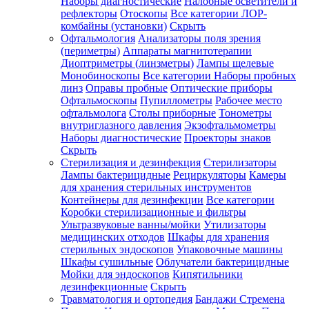
Наборы диагностические
Налобные осветители и
рефлекторы
Отоскопы
Все категории
ЛОР-
комбайны (установки)
Скрыть
Офтальмология
Анализаторы поля зрения
(периметры)
Аппараты магнитотерапии
Диоптриметры (линзметры)
Лампы щелевые
Монобиноскопы
Все категории
Наборы пробных
линз
Оправы пробные
Оптические приборы
Офтальмоскопы
Пупиллометры
Рабочее место
офтальмолога
Столы приборные
Тонометры
внутриглазного давления
Экзофтальмометры
Наборы диагностические
Проекторы знаков
Скрыть
Стерилизация и дезинфекция
Стерилизаторы
Лампы бактерицидные
Рециркуляторы
Камеры
для хранения стерильных инструментов
Контейнеры для дезинфекции
Все категории
Коробки стерилизационные и фильтры
Ультразвуковые ванны/мойки
Утилизаторы
медицинских отходов
Шкафы для хранения
стерильных эндоскопов
Упаковочные машины
Шкафы сушильные
Облучатели бактерицидные
Мойки для эндоскопов
Кипятильники
дезинфекционные
Скрыть
Травматология и ортопедия
Бандажи Стремена