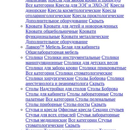
Все категории
Кресла для ЭЭГ и ЭХО-ЭГ
Кресла
донорские
Кресла косметологические
Кресла
отоларингологические
Кресла проктологические
Дополнительное оборудование
Скрыть
Кровати
Кровати для детей и новорожденных
Кровати общебольничные
Кровати
функциональные
Кровати металлические
Дополнительное оборудование
Лавкор™
Мебель Белая для кабинета
Общелабораторная мебель
Столики
Столики инструментальные
Столики
манипуляционные
Столики для детских весов
Столики для забора крови
Столики прикроватные
Все категории
Столики стоматологические
Столики хирургические
Столы Боброва
Столики
анестезиолога и реаниматолога
Скрыть
Столы
Надстройки для столов
Столы Боброва
Столы для кабинета
Столы лабораторные
Столы
палатные
Все категории
Столы пеленальные
Столы приборные
Столы-посты
Скрыть
Стулья и кресла
Офисные кресла
Секции стульев
Стулья для всех отраслей
Стулья лабораторные
Стулья медицинские
Все категории
Стулья
стоматологические
Скрыть