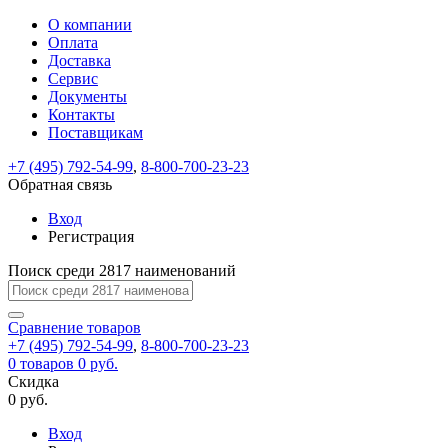
О компании
Восстановление
Обратная
Вход
Регистрация
Оплата
пароля
связь
На
Доставка
вашу
Сервис
почту
Только
Только
Документы
test@example.com
для
для
Ваше
Введите
Заполните
отправлена
ИП
ИП
Контакты
новый
Пароль
На
сообщение
форму.
ссылка.
и
и
пароль
Поставщикам
успешно
вашу
успешно
юр.
юр.
Перейдите
отправлено.
лиц
лиц
восстановлен
почту
Мы
+7 (495) 792-54-99
,
8-800-700-23-23
по
test@test.ru
ней
отправим
Обратная связь
для
отправлена
вам
завершения
ссылка.
Вход
регистрации.
ссылку
Регистрация
Войти
на
указанный
Перейдите
Сообщение
Поиск среди 2817 наименований
Ок
электронный
по
адрес,
ней
перейдя
Сравнение
для
товаров
по
+7 (495) 792-54-99
,
8-800-700-23-23
смены
Запомнить
Забыли
0
товаров
которой
0 руб.
пароля.
меня
пароль?
Сменить
Скидка
вы
0 руб.
сможете
пароль
Я принимаю условия
Войти
задать
пользовательского
Вход
новый
соглашения
и