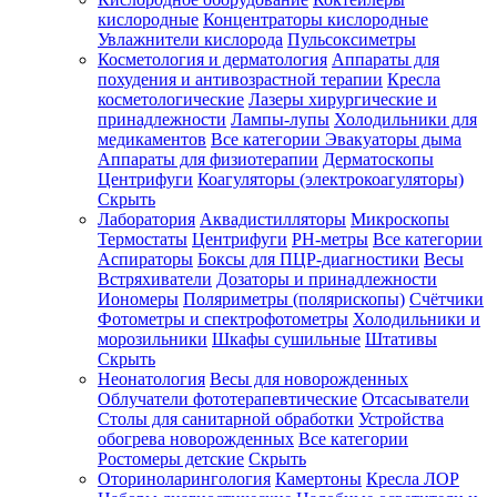
кислородные
Концентраторы кислородные
Увлажнители кислорода
Пульсоксиметры
Косметология и дерматология
Аппараты для
Зарегистрироваться
похудения и антивозрастной терапии
Кресла
косметологические
Лазеры хирургические и
принадлежности
Лампы-лупы
Холодильники для
медикаментов
Все категории
Эвакуаторы дыма
Аппараты для физиотерапии
Дерматоскопы
Зачем
Центрифуги
Коагуляторы (электрокоагуляторы)
регистрироваться?
Скрыть
Лаборатория
Аквадистилляторы
Микроскопы
Все
Термостаты
Центрифуги
PH-метры
Все категории
покупки
в
Аспираторы
Боксы для ПЦР-диагностики
Весы
одном
Встряхиватели
Дозаторы и принадлежности
месте
Иономеры
Поляриметры (полярископы)
Счётчики
Личный
Фотометры и спектрофотометры
Холодильники и
менеджер
морозильники
Шкафы сушильные
Штативы
Отслеживание
Скрыть
статуса
Неонатология
Весы для новорожденных
заказа
Облучатели фототерапевтические
Отсасыватели
Столы для санитарной обработки
Устройства
обогрева новорожденных
Все категории
Ростомеры детские
Скрыть
Оториноларингология
Камертоны
Кресла ЛОР