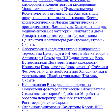
кислородные
Концентраторы кислородные
Увлажнители кислорода
Пульсоксиметры
Косметология и дерматология
Аппараты для
Зарегистрироваться
похудения и антивозрастной терапии
Кресла
косметологические
Лазеры хирургические и
принадлежности
Лампы-лупы
Холодильники для
медикаментов
Все категории
Эвакуаторы дыма
Аппараты для физиотерапии
Дерматоскопы
Зачем
Центрифуги
Коагуляторы (электрокоагуляторы)
регистрироваться?
Скрыть
Лаборатория
Аквадистилляторы
Микроскопы
Все
Термостаты
Центрифуги
PH-метры
Все категории
покупки
в
Аспираторы
Боксы для ПЦР-диагностики
Весы
одном
Встряхиватели
Дозаторы и принадлежности
месте
Иономеры
Поляриметры (полярископы)
Счётчики
Личный
Фотометры и спектрофотометры
Холодильники и
менеджер
морозильники
Шкафы сушильные
Штативы
Отслеживание
Скрыть
статуса
Неонатология
Весы для новорожденных
заказа
Облучатели фототерапевтические
Отсасыватели
Столы для санитарной обработки
Устройства
обогрева новорожденных
Все категории
Ростомеры детские
Скрыть
Оториноларингология
Камертоны
Кресла ЛОР