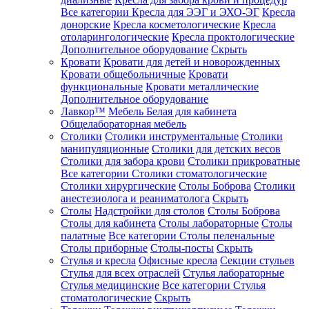
Все категории
Кресла для ЭЭГ и ЭХО-ЭГ
Кресла
донорские
Кресла косметологические
Кресла
отоларингологические
Кресла проктологические
Дополнительное оборудование
Скрыть
Кровати
Кровати для детей и новорожденных
Кровати общебольничные
Кровати
функциональные
Кровати металлические
Дополнительное оборудование
Лавкор™
Мебель Белая для кабинета
Общелабораторная мебель
Столики
Столики инструментальные
Столики
манипуляционные
Столики для детских весов
Столики для забора крови
Столики прикроватные
Все категории
Столики стоматологические
Столики хирургические
Столы Боброва
Столики
анестезиолога и реаниматолога
Скрыть
Столы
Надстройки для столов
Столы Боброва
Столы для кабинета
Столы лабораторные
Столы
палатные
Все категории
Столы пеленальные
Столы приборные
Столы-посты
Скрыть
Стулья и кресла
Офисные кресла
Секции стульев
Стулья для всех отраслей
Стулья лабораторные
Стулья медицинские
Все категории
Стулья
стоматологические
Скрыть