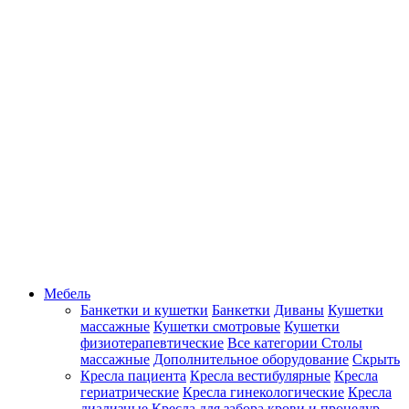
Мебель
Банкетки и кушетки
Банкетки
Диваны
Кушетки
массажные
Кушетки смотровые
Кушетки
физиотерапевтические
Все категории
Столы
массажные
Дополнительное оборудование
Скрыть
Кресла пациента
Кресла вестибулярные
Кресла
гериатрические
Кресла гинекологические
Кресла
диализные
Кресла для забора крови и процедур