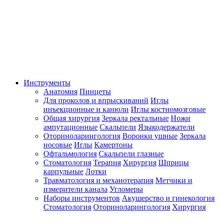
Инструменты
Анатомия
Пинцеты
Для проколов и впрыскиваний
Иглы
инъекционные и канюли
Иглы костномозговые
Общая хирургия
Зеркала ректальные
Ножи
ампутационные
Скальпели
Языкодержатели
Оториноларингология
Воронки ушные
Зеркала
носовые
Иглы
Камертоны
Офтальмология
Скальпели глазные
Стоматология
Терапия
Хирургия
Шприцы
карпульные
Лотки
Травматология и механотерапия
Метчики и
измерители канала
Угломеры
Наборы инструментов
Акушерство и гинекология
Стоматология
Оториноларингология
Хирургия