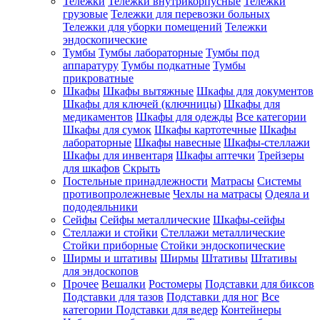
Тележки
Тележки внутрикорпусные
Тележки
грузовые
Тележки для перевозки больных
Тележки для уборки помещений
Тележки
эндоскопические
Тумбы
Тумбы лабораторные
Тумбы под
аппаратуру
Тумбы подкатные
Тумбы
прикроватные
Шкафы
Шкафы вытяжные
Шкафы для документов
Шкафы для ключей (ключницы)
Шкафы для
медикаментов
Шкафы для одежды
Все категории
Шкафы для сумок
Шкафы картотечные
Шкафы
лабораторные
Шкафы навесные
Шкафы-стеллажи
Шкафы для инвентаря
Шкафы аптечки
Трейзеры
для шкафов
Скрыть
Постельные принадлежности
Матрасы
Системы
противопролежневые
Чехлы на матрасы
Одеяла и
пододеяльники
Сейфы
Сейфы металлические
Шкафы-сейфы
Стеллажи и стойки
Стеллажи металлические
Стойки приборные
Стойки эндоскопические
Ширмы и штативы
Ширмы
Штативы
Штативы
для эндоскопов
Прочее
Вешалки
Ростомеры
Подставки для биксов
Подставки для тазов
Подставки для ног
Все
категории
Подставки для ведер
Контейнеры