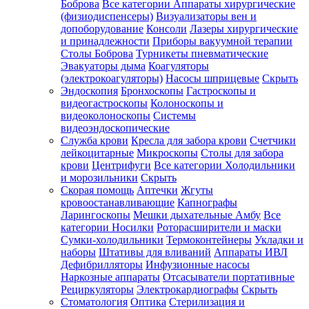
Боброва
Все категории
Аппараты хирургические
(физиодиспенсеры)
Визуализаторы вен и
допоборудование
Консоли
Лазеры хирургические
и принадлежности
Приборы вакуумной терапии
Столы Боброва
Турникеты пневматические
Эвакуаторы дыма
Коагуляторы
(электрокоагуляторы)
Насосы шприцевые
Скрыть
Эндоскопия
Бронхоскопы
Гастроскопы и
видеогастроскопы
Колоноскопы и
видеоколоноскопы
Системы
видеоэндоскопические
Служба крови
Кресла для забора крови
Счетчики
лейкоцитарные
Микроскопы
Столы для забора
крови
Центрифуги
Все категории
Холодильники
и морозильники
Скрыть
Скорая помощь
Аптечки
Жгуты
кровоостанавливающие
Капнографы
Ларингоскопы
Мешки дыхательные Амбу
Все
категории
Носилки
Роторасширители и маски
Сумки-холодильники
Термоконтейнеры
Укладки и
наборы
Штативы для вливаний
Аппараты ИВЛ
Дефибрилляторы
Инфузионные насосы
Наркозные аппараты
Отсасыватели портативные
Рециркуляторы
Электрокардиографы
Скрыть
Стоматология
Оптика
Стерилизация и