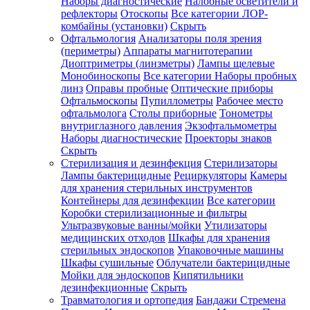
Наборы диагностические
Налобные осветители и
рефлекторы
Отоскопы
Все категории
ЛОР-
комбайны (установки)
Скрыть
Офтальмология
Анализаторы поля зрения
(периметры)
Аппараты магнитотерапии
Диоптриметры (линзметры)
Лампы щелевые
Монобиноскопы
Все категории
Наборы пробных
линз
Оправы пробные
Оптические приборы
Офтальмоскопы
Пупиллометры
Рабочее место
офтальмолога
Столы приборные
Тонометры
внутриглазного давления
Экзофтальмометры
Наборы диагностические
Проекторы знаков
Скрыть
Стерилизация и дезинфекция
Стерилизаторы
Лампы бактерицидные
Рециркуляторы
Камеры
для хранения стерильных инструментов
Контейнеры для дезинфекции
Все категории
Коробки стерилизационные и фильтры
Ультразвуковые ванны/мойки
Утилизаторы
медицинских отходов
Шкафы для хранения
стерильных эндоскопов
Упаковочные машины
Шкафы сушильные
Облучатели бактерицидные
Мойки для эндоскопов
Кипятильники
дезинфекционные
Скрыть
Травматология и ортопедия
Бандажи Стремена