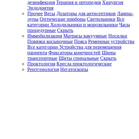
дезинфекция
Терапия и ортопедия
Хирургия
Эндодонтия
Прочее
Весы
Дозаторы для антисептиков
Лампы-
лупы
Оптические приборы
Светильники
Все
категории
Холодильники и морозильники
Часы
процедурные
Скрыть
Иммобилизация
Матрасы вакуумные
Носилки
Повязки косыночные
Пояса
Ременные устройства
Все категории
Устройства для перемещения
пациента
Фиксаторы конечностей
Шины
транспортные
Щиты спинальные
Скрыть
Проктология
Кресла проктологические
Рентгенология
Негатоскопы