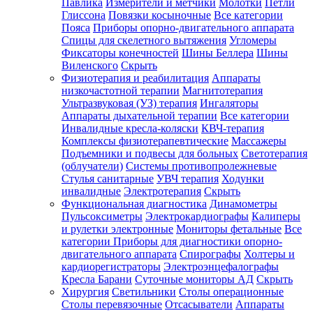
Павлика
Измерители и метчики
Молотки
Петли
Глиссона
Повязки косыночные
Все категории
Пояса
Приборы опорно-двигательного аппарата
Спицы для скелетного вытяжения
Угломеры
Фиксаторы конечностей
Шины Беллера
Шины
Виленского
Скрыть
Физиотерапия и реабилитация
Аппараты
низкочастотной терапии
Магнитотерапия
Ультразвуковая (УЗ) терапия
Ингаляторы
Аппараты дыхательной терапии
Все категории
Инвалидные кресла-коляски
КВЧ-терапия
Комплексы физиотерапевтические
Массажеры
Подъемники и подвесы для больных
Светотерапия
(облучатели)
Системы противопролежневые
Стулья санитарные
УВЧ терапия
Ходунки
инвалидные
Электротерапия
Скрыть
Функциональная диагностика
Динамометры
Пульсоксиметры
Электрокардиографы
Калиперы
и рулетки электронные
Мониторы фетальные
Все
категории
Приборы для диагностики опорно-
двигательного аппарата
Спирографы
Холтеры и
кардиорегистраторы
Электроэнцефалографы
Кресла Барани
Суточные мониторы АД
Скрыть
Хирургия
Светильники
Столы операционные
Столы перевязочные
Отсасыватели
Аппараты