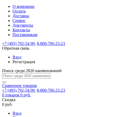
О компании
Восстановление
Обратная
Вход
Регистрация
Оплата
пароля
связь
На
Доставка
вашу
Сервис
почту
Только
Только
Документы
test@example.com
для
для
Ваше
Введите
Заполните
отправлена
ИП
ИП
Контакты
новый
Пароль
На
сообщение
форму.
ссылка.
и
и
пароль
Поставщикам
успешно
вашу
успешно
юр.
юр.
Перейдите
отправлено.
лиц
лиц
восстановлен
почту
Мы
+7 (495) 792-54-99
,
8-800-700-23-23
по
test@test.ru
ней
отправим
Обратная связь
для
отправлена
вам
завершения
ссылка.
Вход
регистрации.
ссылку
Регистрация
Войти
на
указанный
Перейдите
Сообщение
Поиск среди 2820 наименований
Ок
электронный
по
адрес,
ней
перейдя
Сравнение
для
товаров
по
+7 (495) 792-54-99
,
8-800-700-23-23
смены
Запомнить
Забыли
0
товаров
которой
0 руб.
пароля.
меня
пароль?
Сменить
Скидка
вы
0 руб.
сможете
пароль
Я принимаю условия
Войти
задать
пользовательского
Вход
новый
соглашения
и