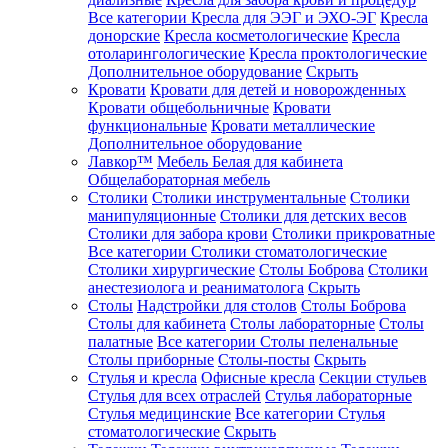
Все категории
Кресла для ЭЭГ и ЭХО-ЭГ
Кресла
донорские
Кресла косметологические
Кресла
отоларингологические
Кресла проктологические
Дополнительное оборудование
Скрыть
Кровати
Кровати для детей и новорожденных
Кровати общебольничные
Кровати
функциональные
Кровати металлические
Дополнительное оборудование
Лавкор™
Мебель Белая для кабинета
Общелабораторная мебель
Столики
Столики инструментальные
Столики
манипуляционные
Столики для детских весов
Столики для забора крови
Столики прикроватные
Все категории
Столики стоматологические
Столики хирургические
Столы Боброва
Столики
анестезиолога и реаниматолога
Скрыть
Столы
Надстройки для столов
Столы Боброва
Столы для кабинета
Столы лабораторные
Столы
палатные
Все категории
Столы пеленальные
Столы приборные
Столы-посты
Скрыть
Стулья и кресла
Офисные кресла
Секции стульев
Стулья для всех отраслей
Стулья лабораторные
Стулья медицинские
Все категории
Стулья
стоматологические
Скрыть