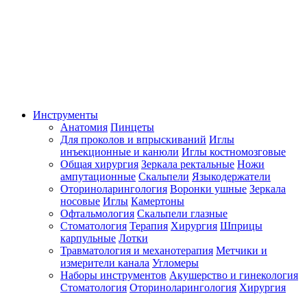
Инструменты
Анатомия
Пинцеты
Для проколов и впрыскиваний
Иглы
инъекционные и канюли
Иглы костномозговые
Общая хирургия
Зеркала ректальные
Ножи
ампутационные
Скальпели
Языкодержатели
Оториноларингология
Воронки ушные
Зеркала
носовые
Иглы
Камертоны
Офтальмология
Скальпели глазные
Стоматология
Терапия
Хирургия
Шприцы
карпульные
Лотки
Травматология и механотерапия
Метчики и
измерители канала
Угломеры
Наборы инструментов
Акушерство и гинекология
Стоматология
Оториноларингология
Хирургия