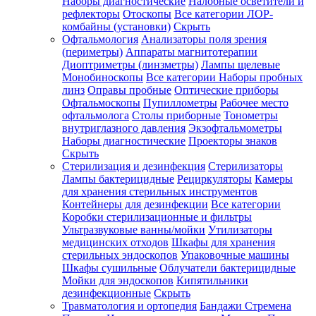
Наборы диагностические
Налобные осветители и
рефлекторы
Отоскопы
Все категории
ЛОР-
комбайны (установки)
Скрыть
Офтальмология
Анализаторы поля зрения
(периметры)
Аппараты магнитотерапии
Диоптриметры (линзметры)
Лампы щелевые
Монобиноскопы
Все категории
Наборы пробных
линз
Оправы пробные
Оптические приборы
Офтальмоскопы
Пупиллометры
Рабочее место
офтальмолога
Столы приборные
Тонометры
внутриглазного давления
Экзофтальмометры
Наборы диагностические
Проекторы знаков
Скрыть
Стерилизация и дезинфекция
Стерилизаторы
Лампы бактерицидные
Рециркуляторы
Камеры
для хранения стерильных инструментов
Контейнеры для дезинфекции
Все категории
Коробки стерилизационные и фильтры
Ультразвуковые ванны/мойки
Утилизаторы
медицинских отходов
Шкафы для хранения
стерильных эндоскопов
Упаковочные машины
Шкафы сушильные
Облучатели бактерицидные
Мойки для эндоскопов
Кипятильники
дезинфекционные
Скрыть
Травматология и ортопедия
Бандажи Стремена