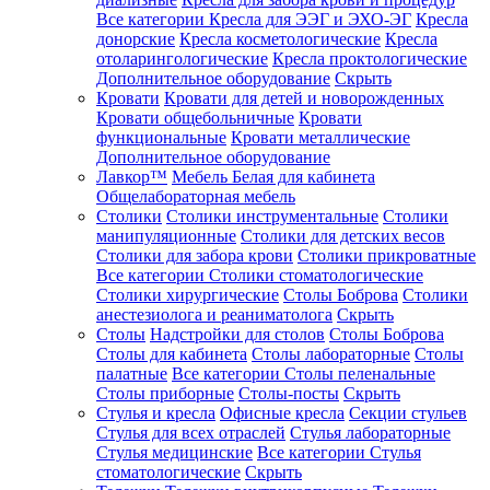
Все категории
Кресла для ЭЭГ и ЭХО-ЭГ
Кресла
донорские
Кресла косметологические
Кресла
отоларингологические
Кресла проктологические
Дополнительное оборудование
Скрыть
Кровати
Кровати для детей и новорожденных
Кровати общебольничные
Кровати
функциональные
Кровати металлические
Дополнительное оборудование
Лавкор™
Мебель Белая для кабинета
Общелабораторная мебель
Столики
Столики инструментальные
Столики
манипуляционные
Столики для детских весов
Столики для забора крови
Столики прикроватные
Все категории
Столики стоматологические
Столики хирургические
Столы Боброва
Столики
анестезиолога и реаниматолога
Скрыть
Столы
Надстройки для столов
Столы Боброва
Столы для кабинета
Столы лабораторные
Столы
палатные
Все категории
Столы пеленальные
Столы приборные
Столы-посты
Скрыть
Стулья и кресла
Офисные кресла
Секции стульев
Стулья для всех отраслей
Стулья лабораторные
Стулья медицинские
Все категории
Стулья
стоматологические
Скрыть