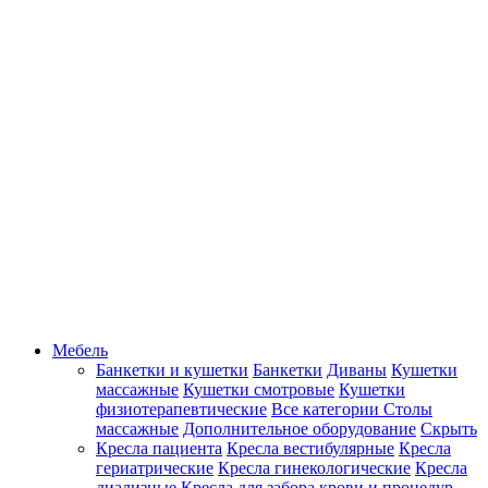
Мебель
Банкетки и кушетки
Банкетки
Диваны
Кушетки
массажные
Кушетки смотровые
Кушетки
физиотерапевтические
Все категории
Столы
массажные
Дополнительное оборудование
Скрыть
Кресла пациента
Кресла вестибулярные
Кресла
гериатрические
Кресла гинекологические
Кресла
диализные
Кресла для забора крови и процедур