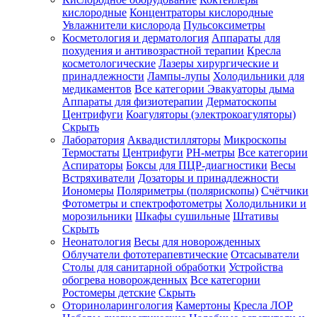
кислородные
Концентраторы кислородные
Увлажнители кислорода
Пульсоксиметры
Косметология и дерматология
Аппараты для
Зарегистрироваться
похудения и антивозрастной терапии
Кресла
косметологические
Лазеры хирургические и
принадлежности
Лампы-лупы
Холодильники для
медикаментов
Все категории
Эвакуаторы дыма
Аппараты для физиотерапии
Дерматоскопы
Зачем
Центрифуги
Коагуляторы (электрокоагуляторы)
регистрироваться?
Скрыть
Лаборатория
Аквадистилляторы
Микроскопы
Все
Термостаты
Центрифуги
PH-метры
Все категории
покупки
в
Аспираторы
Боксы для ПЦР-диагностики
Весы
одном
Встряхиватели
Дозаторы и принадлежности
месте
Иономеры
Поляриметры (полярископы)
Счётчики
Личный
Фотометры и спектрофотометры
Холодильники и
менеджер
морозильники
Шкафы сушильные
Штативы
Отслеживание
Скрыть
статуса
Неонатология
Весы для новорожденных
заказа
Облучатели фототерапевтические
Отсасыватели
Столы для санитарной обработки
Устройства
обогрева новорожденных
Все категории
Ростомеры детские
Скрыть
Оториноларингология
Камертоны
Кресла ЛОР