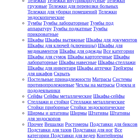
Тележки
Тележки внутрикорпусные
Тележки
грузовые
Тележки для перевозки больных
Тележки для уборки помещений
Тележки
эндоскопические
Тумбы
Тумбы лабораторные
Тумбы под
аппаратуру
Тумбы подкатные
Тумбы
прикроватные
Шкафы
Шкафы вытяжные
Шкафы для документов
Шкафы для ключей (ключницы)
Шкафы для
медикаментов
Шкафы для одежды
Все категории
Шкафы для сумок
Шкафы картотечные
Шкафы
лабораторные
Шкафы навесные
Шкафы-стеллажи
Шкафы для инвентаря
Шкафы аптечки
Трейзеры
для шкафов
Скрыть
Постельные принадлежности
Матрасы
Системы
противопролежневые
Чехлы на матрасы
Одеяла и
пододеяльники
Сейфы
Сейфы металлические
Шкафы-сейфы
Стеллажи и стойки
Стеллажи металлические
Стойки приборные
Стойки эндоскопические
Ширмы и штативы
Ширмы
Штативы
Штативы
для эндоскопов
Прочее
Вешалки
Ростомеры
Подставки для биксов
Подставки для тазов
Подставки для ног
Все
категории
Подставки для ведер
Контейнеры