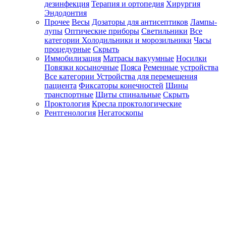
дезинфекция
Терапия и ортопедия
Хирургия
Эндодонтия
Прочее
Весы
Дозаторы для антисептиков
Лампы-
лупы
Оптические приборы
Светильники
Все
категории
Холодильники и морозильники
Часы
процедурные
Скрыть
Иммобилизация
Матрасы вакуумные
Носилки
Повязки косыночные
Пояса
Ременные устройства
Все категории
Устройства для перемещения
пациента
Фиксаторы конечностей
Шины
транспортные
Щиты спинальные
Скрыть
Проктология
Кресла проктологические
Рентгенология
Негатоскопы