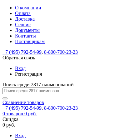
О компании
Восстановление
Обратная
Вход
Регистрация
Оплата
пароля
связь
На
Доставка
вашу
Сервис
почту
Только
Только
Документы
test@example.com
для
для
Ваше
Введите
Заполните
отправлена
ИП
ИП
Контакты
новый
Пароль
На
сообщение
форму.
ссылка.
и
и
пароль
Поставщикам
успешно
вашу
успешно
юр.
юр.
Перейдите
отправлено.
лиц
лиц
восстановлен
почту
Мы
+7 (495) 792-54-99
,
8-800-700-23-23
по
test@test.ru
ней
отправим
Обратная связь
для
отправлена
вам
завершения
ссылка.
Вход
регистрации.
ссылку
Регистрация
Войти
на
указанный
Перейдите
Сообщение
Поиск среди 2817 наименований
Ок
электронный
по
адрес,
ней
перейдя
Сравнение
для
товаров
по
+7 (495) 792-54-99
,
8-800-700-23-23
смены
Запомнить
Забыли
0
товаров
которой
0 руб.
пароля.
меня
пароль?
Сменить
Скидка
вы
0 руб.
сможете
пароль
Я принимаю условия
Войти
задать
пользовательского
Вход
новый
соглашения
и