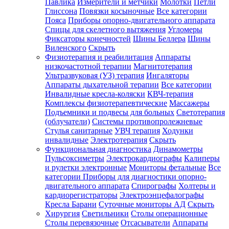
Павлика
Измерители и метчики
Молотки
Петли
Глиссона
Повязки косыночные
Все категории
Пояса
Приборы опорно-двигательного аппарата
Спицы для скелетного вытяжения
Угломеры
Фиксаторы конечностей
Шины Беллера
Шины
Виленского
Скрыть
Физиотерапия и реабилитация
Аппараты
низкочастотной терапии
Магнитотерапия
Ультразвуковая (УЗ) терапия
Ингаляторы
Аппараты дыхательной терапии
Все категории
Инвалидные кресла-коляски
КВЧ-терапия
Комплексы физиотерапевтические
Массажеры
Подъемники и подвесы для больных
Светотерапия
(облучатели)
Системы противопролежневые
Стулья санитарные
УВЧ терапия
Ходунки
инвалидные
Электротерапия
Скрыть
Функциональная диагностика
Динамометры
Пульсоксиметры
Электрокардиографы
Калиперы
и рулетки электронные
Мониторы фетальные
Все
категории
Приборы для диагностики опорно-
двигательного аппарата
Спирографы
Холтеры и
кардиорегистраторы
Электроэнцефалографы
Кресла Барани
Суточные мониторы АД
Скрыть
Хирургия
Светильники
Столы операционные
Столы перевязочные
Отсасыватели
Аппараты