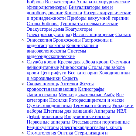
Боброва
Все категории
Аппараты хирургические
(физиодиспенсеры)
Визуализаторы вен и
допоборудование
Консоли
Лазеры хирургические
и принадлежности
Приборы вакуумной терапии
Столы Боброва
Турникеты пневматические
Эвакуаторы дыма
Коагуляторы
(электрокоагуляторы)
Насосы шприцевые
Скрыть
Эндоскопия
Бронхоскопы
Гастроскопы и
видеогастроскопы
Колоноскопы и
видеоколоноскопы
Системы
видеоэндоскопические
Служба крови
Кресла для забора крови
Счетчики
лейкоцитарные
Микроскопы
Столы для забора
крови
Центрифуги
Все категории
Холодильники
и морозильники
Скрыть
Скорая помощь
Аптечки
Жгуты
кровоостанавливающие
Капнографы
Ларингоскопы
Мешки дыхательные Амбу
Все
категории
Носилки
Роторасширители и маски
Сумки-холодильники
Термоконтейнеры
Укладки и
наборы
Штативы для вливаний
Аппараты ИВЛ
Дефибрилляторы
Инфузионные насосы
Наркозные аппараты
Отсасыватели портативные
Рециркуляторы
Электрокардиографы
Скрыть
Стоматология
Оптика
Стерилизация и