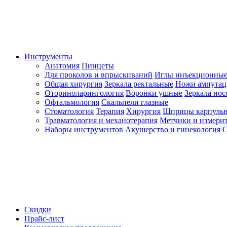
Инструменты
Анатомия
Пинцеты
Для проколов и впрыскиваний
Иглы инъекционные
Общая хирургия
Зеркала ректальные
Ножи ампута
Оториноларингология
Воронки ушные
Зеркала но
Офтальмология
Скальпели глазные
Стоматология
Терапия
Хирургия
Шприцы карпуль
Травматология и механотерапия
Метчики и измерит
Наборы инструментов
Акушерство и гинекология
С
Скидки
Прайс-лист