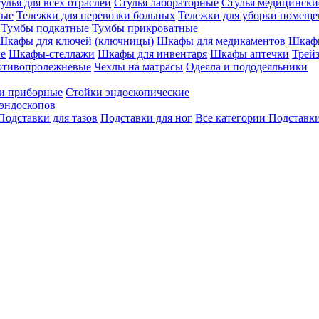
улья для всех отраслей
Стулья лабораторные
Стулья медицински
вые
Тележки для перевозки больных
Тележки для уборки помещ
Тумбы подкатные
Тумбы прикроватные
Шкафы для ключей (ключницы)
Шкафы для медикаментов
Шкафы
е
Шкафы-стеллажи
Шкафы для инвентаря
Шкафы аптечки
Трей
отивопролежневые
Чехлы на матрасы
Одеяла и пододеяльники
и приборные
Стойки эндоскопические
эндоскопов
Подставки для тазов
Подставки для ног
Все категории
Подставки