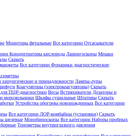
ие
Мониторы фетальные
Все категории
Отсасыватели
ории
Концентраторы кислорода
Ларингоскопы
Мешки
алы
Скрыть
 манжеты
Все категории
Фонарики диагностические
ксиметры
ы хирургические и принадлежности
Лампы-лупы
рифуги
Коагуляторы (электрокоагуляторы)
Скрыть
 для ПЦР-диагностики
Весы
Встряхиватели
Дозаторы и
и морозильники
Шкафы сушильные
Штативы
Скрыть
аботки
Устройства обогрева новорожденных
Все категории
опы
Все категории
ЛОР-комбайны (установки)
Скрыть
ы щелевые
Монобиноскопы
Все категории
Наборы пробных
иборные
Тонометры внутриглазного давления
ных инструментов
Контейнеры для дезинфекции
Все категории