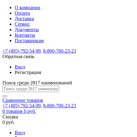
О компании
Восстановление
Обратная
Вход
Регистрация
Оплата
пароля
связь
На
Доставка
вашу
Сервис
почту
Только
Только
Документы
test@example.com
для
для
Ваше
Введите
Заполните
отправлена
Контакты
ИП
ИП
новый
Пароль
На
сообщение
ссылка.
форму.
и
и
Поставщикам
пароль
успешно
вашу
успешно
юр.
юр.
Перейдите
лиц
лиц
отправлено.
восстановлен
почту
+7 (495) 792-54-99
,
8-800-700-23-23
Мы
по
test@test.ru
ней
Обратная связь
отправим
для
отправлена
вам
завершения
Вход
ссылка.
регистрации.
ссылку
Регистрация
Войти
на
указанный
Поиск среди 2817 наименований
Перейдите
Сообщение
Ок
электронный
по
адрес,
ней
Сравнение
товаров
перейдя
для
+7 (495) 792-54-99
,
8-800-700-23-23
по
смены
Запомнить
Забыли
0
товаров
0 руб.
которой
пароля.
меня
пароль?
Скидка
Сменить
вы
0 руб.
сможете
пароль
Войти
Я принимаю условия
задать
Вход
пользовательского