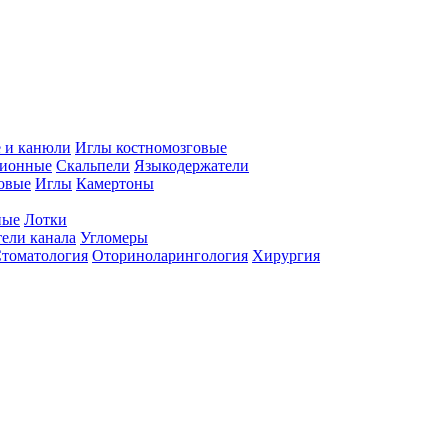
 и канюли
Иглы костномозговые
ционные
Скальпели
Языкодержатели
совые
Иглы
Камертоны
ные
Лотки
ели канала
Угломеры
томатология
Оториноларингология
Хирургия