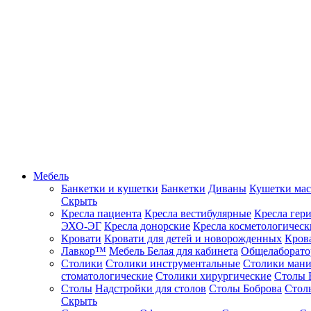
Мебель
Банкетки и кушетки
Банкетки
Диваны
Кушетки ма
Скрыть
Кресла пациента
Кресла вестибулярные
Кресла гер
ЭХО-ЭГ
Кресла донорские
Кресла косметологическ
Кровати
Кровати для детей и новорожденных
Кров
Лавкор™
Мебель Белая для кабинета
Общелаборато
Столики
Столики инструментальные
Столики ман
стоматологические
Столики хирургические
Столы 
Столы
Надстройки для столов
Столы Боброва
Стол
Скрыть