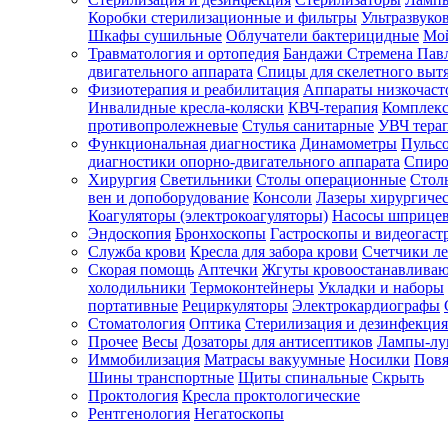
Коробки стерилизационные и фильтры
Ультразвуко
Шкафы сушильные
Облучатели бактерицидные
Мой
Травматология и ортопедия
Бандажи Стремена Пав
Зарегистрироваться
двигательного аппарата
Спицы для скелетного выт
Физиотерапия и реабилитация
Аппараты низкочаст
Инвалидные кресла-коляски
КВЧ-терапия
Комплекс
противопролежневые
Стулья санитарные
УВЧ тера
Функциональная диагностика
Динамометры
Пульс
Зачем
диагностики опорно-двигательного аппарата
Спиро
регистрироваться?
Хирургия
Светильники
Столы операционные
Стол
вен и допоборудование
Консоли
Лазеры хирургиче
Все
Коагуляторы (электрокоагуляторы)
Насосы шприце
покупки
Эндоскопия
Бронхоскопы
Гастроскопы и видеогаст
в
одном
Служба крови
Кресла для забора крови
Счетчики л
месте
Скорая помощь
Аптечки
Жгуты кровоостанавлива
Личный
холодильники
Термоконтейнеры
Укладки и наборы
менеджер
портативные
Рециркуляторы
Электрокардиографы
Стоматология
Оптика
Стерилизация и дезинфекция
Отслеживание
статуса
Прочее
Весы
Дозаторы для антисептиков
Лампы-л
заказа
Иммобилизация
Матрасы вакуумные
Носилки
Повя
Шины транспортные
Щиты спинальные
Скрыть
Проктология
Кресла проктологические
Рентгенология
Негатоскопы