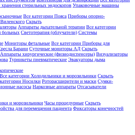
 хранения стерильных эндоскопов
Упаковочные машины
осыночные
Все категории
Пояса
Приборы опорно-
Виленского
Скрыть
аляторы
Аппараты дыхательной терапии
Все категории
я больных
Светотерапия (облучатели)
Системы
ые
Мониторы фетальные
Все категории
Приборы для
ресла Барани
Суточные мониторы АД
Скрыть
Аппараты хирургические (физиодиспенсеры)
Визуализаторы
рова
Турникеты пневматические
Эвакуаторы дыма
копические
Все категории
Холодильники и морозильники
Скрыть
 категории
Носилки
Роторасширители и маски
Сумки-
ионные насосы
Наркозные аппараты
Отсасыватели
ики и морозильники
Часы процедурные
Скрыть
ройства для перемещения пациента
Фиксаторы конечностей