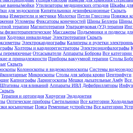
вые ванны/мойки
Утилизаторы медицинских отходов
Шкафы для
ки для эндоскопов
Кипятильники дезинфекционные
Скрыть
лика
Измерители и метчики
Молотки
Петли Глиссона
Повязки к
яжения
Угломеры
Фиксаторы конечностей
Шины Беллера
Шины 
отной терапии
Магнитотерапия
Ультразвуковая (УЗ) терапия
Инг
ы физиотерапевтические
Массажеры
Подъемники и подвесы дл
пия
Ходунки инвалидные
Электротерапия
Скрыть
оксиметры
Электрокардиографы
Калиперы и рулетки электронн
графы
Холтеры и кардиорегистраторы
Электроэнцефалографы
К
ы перевязочные
Отсасыватели
Аппараты Боброва
Все категории
ские и принадлежности
Приборы вакуумной терапии
Столы Боб
вые
Скрыть
роскопы
Колоноскопы и видеоколоноскопы
Системы видеоэндос
ейкоцитарные
Микроскопы
Столы для забора крови
Центрифуги
ющие
Капнографы
Ларингоскопы
Мешки дыхательные Амбу
Все
Штативы для вливаний
Аппараты ИВЛ
Дефибрилляторы
Инфуз
Скрыть
Терапия и ортопедия
Хирургия
Эндодонтия
упы
Оптические приборы
Светильники
Все категории
Холодильн
зки косыночные
Пояса
Ременные устройства
Все категории
Уст