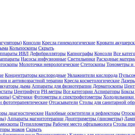
агуляторы)
Консоли
Кресла гинекологические
Кровати акушерск
дыма
Кольпоскопы
Скрыть
ппараты ИВЛ
Дефибрилляторы
Капнографы
Консоли
Все катег
 аппараты
Насосы инфузионные
Светильники
Расходные матери
атоскопы
Молоточки неврологические
Стетоскопы
Тонометры и
ые
Концентраторы кислородные
Увлажнители кислорода
Пульсо
ния и антивозрастной терапии
Кресла косметологические
Лазер
акуаторы дыма
Аппараты для физиотерапии
Дерматоскопы
Цент
остаты
Центрифуги
PH-метры
Все категории
Аспираторы
Боксы
копы)
Счётчики
Фотометры и спектрофотометры
Холодильники 
и фототерапевтические
Отсасыватели
Столы для санитарной обр
оры диагностические
Налобные осветители и рефлекторы
Отоск
ры)
Аппараты магнитотерапии
Диоптриметры (линзметры)
Ламп
ьмоскопы
Пупиллометры
Рабочее место офтальмолога
Столы пр
торы знаков
Скрыть
 бактерицидные
Рециркуляторы
Камеры для хранения стериль