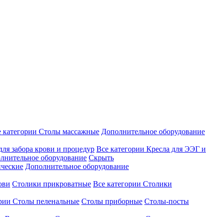
е категории
Столы массажные
Дополнительное оборудование
для забора крови и процедур
Все категории
Кресла для ЭЭГ и
лнительное оборудование
Скрыть
ические
Дополнительное оборудование
ови
Столики прикроватные
Все категории
Столики
ории
Столы пеленальные
Столы приборные
Столы-посты