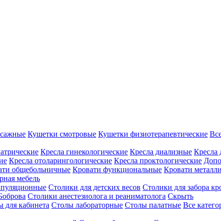
ссажные
Кушетки смотровые
Кушетки физиотерапевтические
Вс
иатрические
Кресла гинекологические
Кресла диализные
Кресла 
ие
Кресла отоларингологические
Кресла проктологические
Допо
ати общебольничные
Кровати функциональные
Кровати металл
рная мебель
ипуляционные
Столики для детских весов
Столики для забора кр
Боброва
Столики анестезиолога и реаниматолога
Скрыть
ы для кабинета
Столы лабораторные
Столы палатные
Все катег