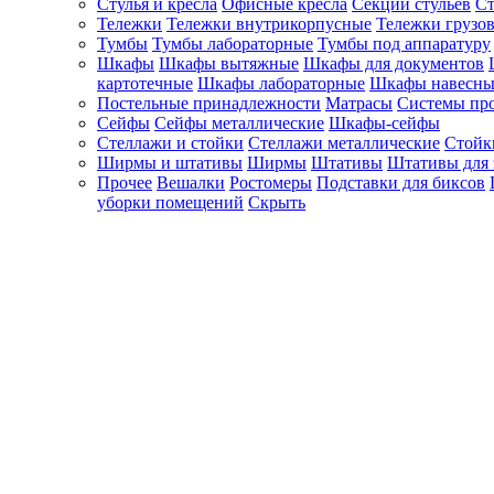
Стулья и кресла
Офисные кресла
Секции стульев
Ст
Тележки
Тележки внутрикорпусные
Тележки грузо
Тумбы
Тумбы лабораторные
Тумбы под аппаратуру
Шкафы
Шкафы вытяжные
Шкафы для документов
картотечные
Шкафы лабораторные
Шкафы навесны
Постельные принадлежности
Матрасы
Системы пр
Сейфы
Сейфы металлические
Шкафы-сейфы
Стеллажи и стойки
Стеллажи металлические
Стойк
Ширмы и штативы
Ширмы
Штативы
Штативы для 
Прочее
Вешалки
Ростомеры
Подставки для биксов
уборки помещений
Скрыть