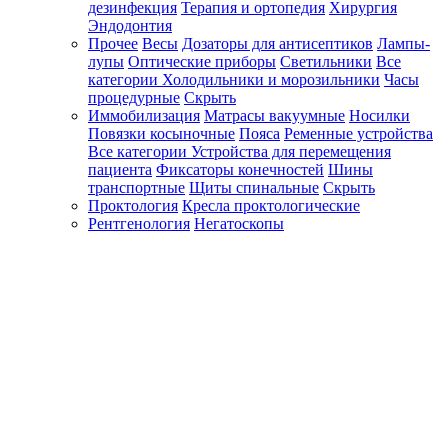
дезинфекция
Терапия и ортопедия
Хирургия
Эндодонтия
Прочее
Весы
Дозаторы для антисептиков
Лампы-
лупы
Оптические приборы
Светильники
Все
категории
Холодильники и морозильники
Часы
процедурные
Скрыть
Иммобилизация
Матрасы вакуумные
Носилки
Повязки косыночные
Пояса
Ременные устройства
Все категории
Устройства для перемещения
пациента
Фиксаторы конечностей
Шины
транспортные
Щиты спинальные
Скрыть
Проктология
Кресла проктологические
Рентгенология
Негатоскопы