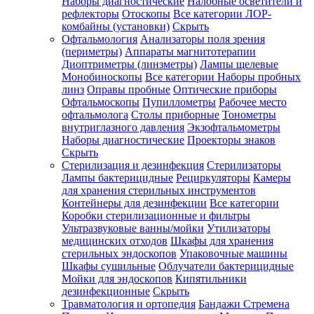
Наборы диагностические
Налобные осветители и
рефлекторы
Отоскопы
Все категории
ЛОР-
комбайны (установки)
Скрыть
Офтальмология
Анализаторы поля зрения
(периметры)
Аппараты магнитотерапии
Диоптриметры (линзметры)
Лампы щелевые
Монобиноскопы
Все категории
Наборы пробных
линз
Оправы пробные
Оптические приборы
Офтальмоскопы
Пупиллометры
Рабочее место
офтальмолога
Столы приборные
Тонометры
внутриглазного давления
Экзофтальмометры
Наборы диагностические
Проекторы знаков
Скрыть
Стерилизация и дезинфекция
Стерилизаторы
Лампы бактерицидные
Рециркуляторы
Камеры
для хранения стерильных инструментов
Контейнеры для дезинфекции
Все категории
Коробки стерилизационные и фильтры
Ультразвуковые ванны/мойки
Утилизаторы
медицинских отходов
Шкафы для хранения
стерильных эндоскопов
Упаковочные машины
Шкафы сушильные
Облучатели бактерицидные
Мойки для эндоскопов
Кипятильники
дезинфекционные
Скрыть
Травматология и ортопедия
Бандажи Стремена