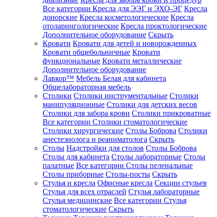
Все категории
Кресла для ЭЭГ и ЭХО-ЭГ
Кресла
донорские
Кресла косметологические
Кресла
отоларингологические
Кресла проктологические
Дополнительное оборудование
Скрыть
Кровати
Кровати для детей и новорожденных
Кровати общебольничные
Кровати
функциональные
Кровати металлические
Дополнительное оборудование
Лавкор™
Мебель Белая для кабинета
Общелабораторная мебель
Столики
Столики инструментальные
Столики
манипуляционные
Столики для детских весов
Столики для забора крови
Столики прикроватные
Все категории
Столики стоматологические
Столики хирургические
Столы Боброва
Столики
анестезиолога и реаниматолога
Скрыть
Столы
Надстройки для столов
Столы Боброва
Столы для кабинета
Столы лабораторные
Столы
палатные
Все категории
Столы пеленальные
Столы приборные
Столы-посты
Скрыть
Стулья и кресла
Офисные кресла
Секции стульев
Стулья для всех отраслей
Стулья лабораторные
Стулья медицинские
Все категории
Стулья
стоматологические
Скрыть