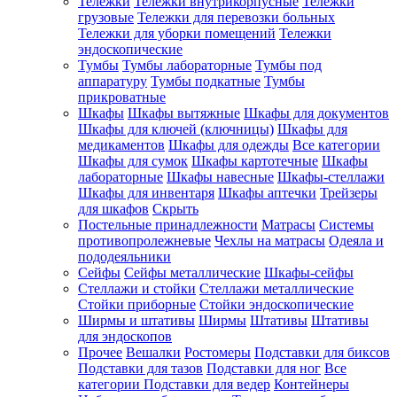
Тележки
Тележки внутрикорпусные
Тележки
грузовые
Тележки для перевозки больных
Тележки для уборки помещений
Тележки
эндоскопические
Тумбы
Тумбы лабораторные
Тумбы под
аппаратуру
Тумбы подкатные
Тумбы
прикроватные
Шкафы
Шкафы вытяжные
Шкафы для документов
Шкафы для ключей (ключницы)
Шкафы для
медикаментов
Шкафы для одежды
Все категории
Шкафы для сумок
Шкафы картотечные
Шкафы
лабораторные
Шкафы навесные
Шкафы-стеллажи
Шкафы для инвентаря
Шкафы аптечки
Трейзеры
для шкафов
Скрыть
Постельные принадлежности
Матрасы
Системы
противопролежневые
Чехлы на матрасы
Одеяла и
пододеяльники
Сейфы
Сейфы металлические
Шкафы-сейфы
Стеллажи и стойки
Стеллажи металлические
Стойки приборные
Стойки эндоскопические
Ширмы и штативы
Ширмы
Штативы
Штативы
для эндоскопов
Прочее
Вешалки
Ростомеры
Подставки для биксов
Подставки для тазов
Подставки для ног
Все
категории
Подставки для ведер
Контейнеры