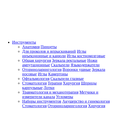
Инструменты
Анатомия
Пинцеты
Для проколов и впрыскиваний
Иглы
инъекционные и канюли
Иглы костномозговые
Общая хирургия
Зеркала ректальные
Ножи
ампутационные
Скальпели
Языкодержатели
Оториноларингология
Воронки ушные
Зеркала
носовые
Иглы
Камертоны
Офтальмология
Скальпели глазные
Стоматология
Терапия
Хирургия
Шприцы
карпульные
Лотки
Травматология и механотерапия
Метчики и
измерители канала
Угломеры
Наборы инструментов
Акушерство и гинекология
Стоматология
Оториноларингология
Хирургия