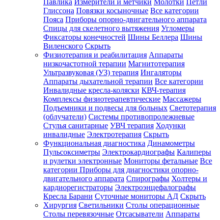
Павлика
Измерители и метчики
Молотки
Петли
Глиссона
Повязки косыночные
Все категории
Пояса
Приборы опорно-двигательного аппарата
Спицы для скелетного вытяжения
Угломеры
Фиксаторы конечностей
Шины Беллера
Шины
Виленского
Скрыть
Физиотерапия и реабилитация
Аппараты
низкочастотной терапии
Магнитотерапия
Ультразвуковая (УЗ) терапия
Ингаляторы
Аппараты дыхательной терапии
Все категории
Инвалидные кресла-коляски
КВЧ-терапия
Комплексы физиотерапевтические
Массажеры
Подъемники и подвесы для больных
Светотерапия
(облучатели)
Системы противопролежневые
Стулья санитарные
УВЧ терапия
Ходунки
инвалидные
Электротерапия
Скрыть
Функциональная диагностика
Динамометры
Пульсоксиметры
Электрокардиографы
Калиперы
и рулетки электронные
Мониторы фетальные
Все
категории
Приборы для диагностики опорно-
двигательного аппарата
Спирографы
Холтеры и
кардиорегистраторы
Электроэнцефалографы
Кресла Барани
Суточные мониторы АД
Скрыть
Хирургия
Светильники
Столы операционные
Столы перевязочные
Отсасыватели
Аппараты