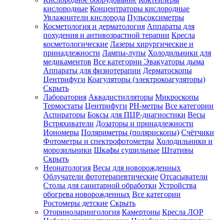
кислородные
Концентраторы кислородные
Увлажнители кислорода
Пульсоксиметры
Косметология и дерматология
Аппараты для
Зарегистрироваться
похудения и антивозрастной терапии
Кресла
косметологические
Лазеры хирургические и
принадлежности
Лампы-лупы
Холодильники для
медикаментов
Все категории
Эвакуаторы дыма
Аппараты для физиотерапии
Дерматоскопы
Зачем
Центрифуги
Коагуляторы (электрокоагуляторы)
регистрироваться?
Скрыть
Лаборатория
Аквадистилляторы
Микроскопы
Все
Термостаты
Центрифуги
PH-метры
Все категории
покупки
в
Аспираторы
Боксы для ПЦР-диагностики
Весы
одном
Встряхиватели
Дозаторы и принадлежности
месте
Иономеры
Поляриметры (полярископы)
Счётчики
Личный
Фотометры и спектрофотометры
Холодильники и
менеджер
морозильники
Шкафы сушильные
Штативы
Отслеживание
Скрыть
статуса
Неонатология
Весы для новорожденных
заказа
Облучатели фототерапевтические
Отсасыватели
Столы для санитарной обработки
Устройства
обогрева новорожденных
Все категории
Ростомеры детские
Скрыть
Оториноларингология
Камертоны
Кресла ЛОР