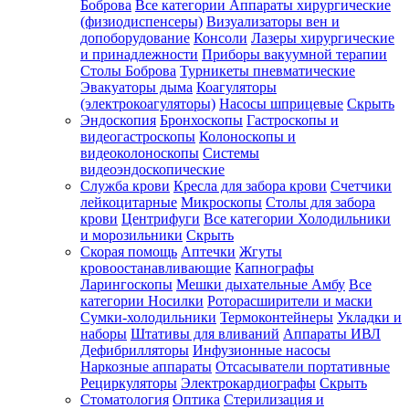
Боброва
Все категории
Аппараты хирургические
(физиодиспенсеры)
Визуализаторы вен и
допоборудование
Консоли
Лазеры хирургические
и принадлежности
Приборы вакуумной терапии
Столы Боброва
Турникеты пневматические
Эвакуаторы дыма
Коагуляторы
(электрокоагуляторы)
Насосы шприцевые
Скрыть
Эндоскопия
Бронхоскопы
Гастроскопы и
видеогастроскопы
Колоноскопы и
видеоколоноскопы
Системы
видеоэндоскопические
Служба крови
Кресла для забора крови
Счетчики
лейкоцитарные
Микроскопы
Столы для забора
крови
Центрифуги
Все категории
Холодильники
и морозильники
Скрыть
Скорая помощь
Аптечки
Жгуты
кровоостанавливающие
Капнографы
Ларингоскопы
Мешки дыхательные Амбу
Все
категории
Носилки
Роторасширители и маски
Сумки-холодильники
Термоконтейнеры
Укладки и
наборы
Штативы для вливаний
Аппараты ИВЛ
Дефибрилляторы
Инфузионные насосы
Наркозные аппараты
Отсасыватели портативные
Рециркуляторы
Электрокардиографы
Скрыть
Стоматология
Оптика
Стерилизация и