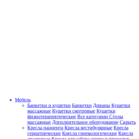
Мебель
Банкетки и кушетки
Банкетки
Диваны
Кушетки
массажные
Кушетки смотровые
Кушетки
физиотерапевтические
Все категории
Столы
массажные
Дополнительное оборудование
Скрыть
Кресла пациента
Кресла вестибулярные
Кресла
гериатрические
Кресла гинекологические
Кресла
диализные
Кресла для забора крови и процедур