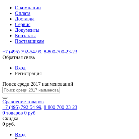
О компании
Восстановление
Обратная
Вход
Регистрация
Оплата
пароля
связь
На
Доставка
вашу
Сервис
почту
Только
Только
Документы
test@example.com
для
для
Ваше
Введите
Заполните
отправлена
ИП
ИП
Контакты
новый
Пароль
На
сообщение
форму.
ссылка.
и
и
пароль
Поставщикам
успешно
вашу
успешно
юр.
юр.
Перейдите
отправлено.
лиц
лиц
восстановлен
почту
Мы
+7 (495) 792-54-99
,
8-800-700-23-23
по
test@test.ru
ней
отправим
Обратная связь
для
отправлена
вам
завершения
ссылка.
Вход
регистрации.
ссылку
Регистрация
Войти
на
указанный
Перейдите
Сообщение
Поиск среди 2817 наименований
Ок
электронный
по
адрес,
ней
перейдя
Сравнение
для
товаров
по
+7 (495) 792-54-99
,
8-800-700-23-23
смены
Запомнить
Забыли
0
товаров
которой
0 руб.
пароля.
меня
пароль?
Сменить
Скидка
вы
0 руб.
сможете
пароль
Я принимаю условия
Войти
задать
пользовательского
Вход
новый
соглашения
и