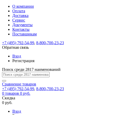
О компании
Восстановление
Обратная
Вход
Регистрация
Оплата
пароля
связь
На
Доставка
вашу
Сервис
почту
Только
Только
Документы
test@example.com
для
для
Ваше
Введите
Заполните
отправлена
Контакты
ИП
ИП
новый
Пароль
На
сообщение
ссылка.
форму.
и
и
Поставщикам
пароль
успешно
вашу
успешно
юр.
юр.
Перейдите
лиц
лиц
отправлено.
восстановлен
почту
+7 (495) 792-54-99
,
8-800-700-23-23
Мы
по
test@test.ru
ней
Обратная связь
отправим
для
отправлена
вам
завершения
Вход
ссылка.
регистрации.
ссылку
Регистрация
Войти
на
указанный
Поиск среди 2817 наименований
Перейдите
Сообщение
Ок
электронный
по
адрес,
ней
Сравнение
товаров
перейдя
для
+7 (495) 792-54-99
,
8-800-700-23-23
по
смены
Запомнить
Забыли
0
товаров
0 руб.
которой
пароля.
меня
пароль?
Скидка
Сменить
вы
0 руб.
сможете
пароль
Войти
Я принимаю условия
задать
Вход
пользовательского