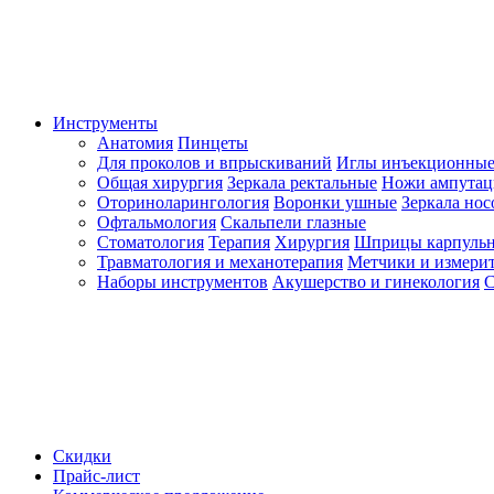
Инструменты
Анатомия
Пинцеты
Для проколов и впрыскиваний
Иглы инъекционные
Общая хирургия
Зеркала ректальные
Ножи ампута
Оториноларингология
Воронки ушные
Зеркала но
Офтальмология
Скальпели глазные
Стоматология
Терапия
Хирургия
Шприцы карпуль
Травматология и механотерапия
Метчики и измерит
Наборы инструментов
Акушерство и гинекология
С
Скидки
Прайс-лист