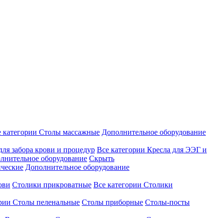
е категории
Столы массажные
Дополнительное оборудование
для забора крови и процедур
Все категории
Кресла для ЭЭГ и
лнительное оборудование
Скрыть
ические
Дополнительное оборудование
ови
Столики прикроватные
Все категории
Столики
ории
Столы пеленальные
Столы приборные
Столы-посты