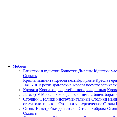
Мебель
Банкетки и кушетки
Банкетки
Диваны
Кушетки ма
Скрыть
Кресла пациента
Кресла вестибулярные
Кресла гер
ЭХО-ЭГ
Кресла донорские
Кресла косметологическ
Кровати
Кровати для детей и новорожденных
Кров
Лавкор™
Мебель Белая для кабинета
Общелаборато
Столики
Столики инструментальные
Столики ман
стоматологические
Столики хирургические
Столы 
Столы
Надстройки для столов
Столы Боброва
Стол
Скрыть