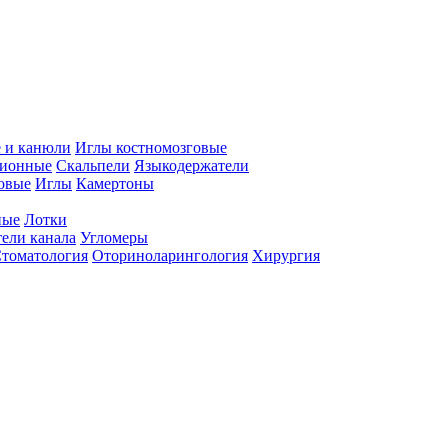
 и канюли
Иглы костномозговые
ционные
Скальпели
Языкодержатели
совые
Иглы
Камертоны
ные
Лотки
ели канала
Угломеры
томатология
Оториноларингология
Хирургия