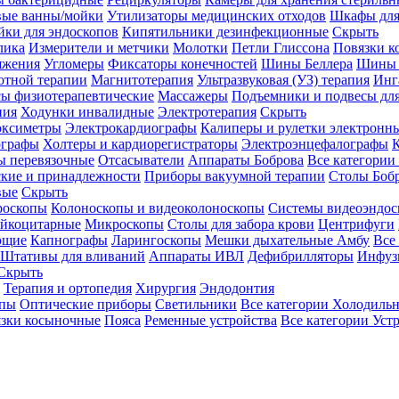
вые ванны/мойки
Утилизаторы медицинских отходов
Шкафы для
ки для эндоскопов
Кипятильники дезинфекционные
Скрыть
лика
Измерители и метчики
Молотки
Петли Глиссона
Повязки к
яжения
Угломеры
Фиксаторы конечностей
Шины Беллера
Шины 
отной терапии
Магнитотерапия
Ультразвуковая (УЗ) терапия
Инг
ы физиотерапевтические
Массажеры
Подъемники и подвесы дл
пия
Ходунки инвалидные
Электротерапия
Скрыть
оксиметры
Электрокардиографы
Калиперы и рулетки электронн
графы
Холтеры и кардиорегистраторы
Электроэнцефалографы
К
ы перевязочные
Отсасыватели
Аппараты Боброва
Все категории
ские и принадлежности
Приборы вакуумной терапии
Столы Боб
вые
Скрыть
роскопы
Колоноскопы и видеоколоноскопы
Системы видеоэндос
ейкоцитарные
Микроскопы
Столы для забора крови
Центрифуги
ющие
Капнографы
Ларингоскопы
Мешки дыхательные Амбу
Все
Штативы для вливаний
Аппараты ИВЛ
Дефибрилляторы
Инфуз
Скрыть
Терапия и ортопедия
Хирургия
Эндодонтия
упы
Оптические приборы
Светильники
Все категории
Холодильн
зки косыночные
Пояса
Ременные устройства
Все категории
Уст