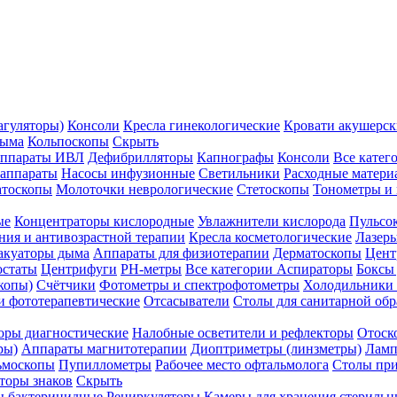
агуляторы)
Консоли
Кресла гинекологические
Кровати акушерск
дыма
Кольпоскопы
Скрыть
ппараты ИВЛ
Дефибрилляторы
Капнографы
Консоли
Все катег
 аппараты
Насосы инфузионные
Светильники
Расходные матери
атоскопы
Молоточки неврологические
Стетоскопы
Тонометры и
ые
Концентраторы кислородные
Увлажнители кислорода
Пульсо
ния и антивозрастной терапии
Кресла косметологические
Лазер
акуаторы дыма
Аппараты для физиотерапии
Дерматоскопы
Цент
остаты
Центрифуги
PH-метры
Все категории
Аспираторы
Боксы
копы)
Счётчики
Фотометры и спектрофотометры
Холодильники 
и фототерапевтические
Отсасыватели
Столы для санитарной обр
оры диагностические
Налобные осветители и рефлекторы
Отоск
ры)
Аппараты магнитотерапии
Диоптриметры (линзметры)
Ламп
ьмоскопы
Пупиллометры
Рабочее место офтальмолога
Столы пр
торы знаков
Скрыть
 бактерицидные
Рециркуляторы
Камеры для хранения стериль