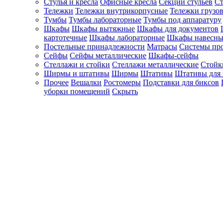
Стулья и кресла
Офисные кресла
Секции стульев
Ст
Тележки
Тележки внутрикорпусные
Тележки грузо
Тумбы
Тумбы лабораторные
Тумбы под аппаратуру
Шкафы
Шкафы вытяжные
Шкафы для документов
картотечные
Шкафы лабораторные
Шкафы навесны
Постельные принадлежности
Матрасы
Системы пр
Сейфы
Сейфы металлические
Шкафы-сейфы
Стеллажи и стойки
Стеллажи металлические
Стойк
Ширмы и штативы
Ширмы
Штативы
Штативы для 
Прочее
Вешалки
Ростомеры
Подставки для биксов
уборки помещений
Скрыть