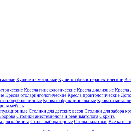
ссажные
Кушетки смотровые
Кушетки физиотерапевтические
Вс
иатрические
Кресла гинекологические
Кресла диализные
Кресла 
ие
Кресла отоларингологические
Кресла проктологические
Допо
ати общебольничные
Кровати функциональные
Кровати металл
рная мебель
ипуляционные
Столики для детских весов
Столики для забора кр
Боброва
Столики анестезиолога и реаниматолога
Скрыть
ы для кабинета
Столы лабораторные
Столы палатные
Все катег