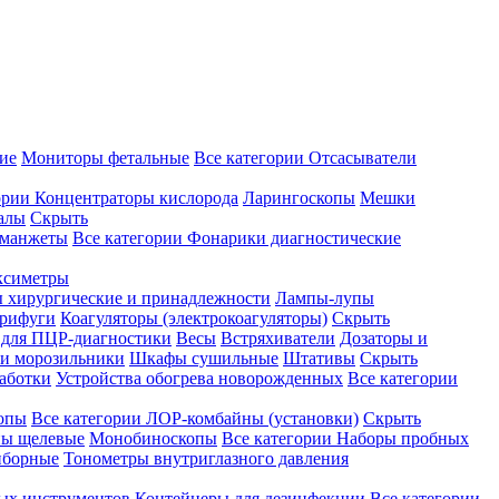
ие
Мониторы фетальные
Все категории
Отсасыватели
ории
Концентраторы кислорода
Ларингоскопы
Мешки
алы
Скрыть
 манжеты
Все категории
Фонарики диагностические
ксиметры
ы хирургические и принадлежности
Лампы-лупы
рифуги
Коагуляторы (электрокоагуляторы)
Скрыть
 для ПЦР-диагностики
Весы
Встряхиватели
Дозаторы и
и морозильники
Шкафы сушильные
Штативы
Скрыть
аботки
Устройства обогрева новорожденных
Все категории
опы
Все категории
ЛОР-комбайны (установки)
Скрыть
ы щелевые
Монобиноскопы
Все категории
Наборы пробных
иборные
Тонометры внутриглазного давления
ных инструментов
Контейнеры для дезинфекции
Все категории