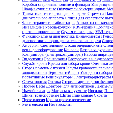
Коробки стерилизационные и фильтры
Ультразвуко
Шкафы сушильные
Облучатели бактерицидные
Мой
Травматология и ортопедия
Бандажи Стремена Пав
Зарегистрироваться
двигательного аппарата
Спицы для скелетного выт
Физиотерапия и реабилитация
Аппараты низкочаст
Инвалидные кресла-коляски
КВЧ-терапия
Комплекс
противопролежневые
Стулья санитарные
УВЧ тера
Функциональная диагностика
Динамометры
Пульс
Зачем
диагностики опорно-двигательного аппарата
Спиро
регистрироваться?
Хирургия
Светильники
Столы операционные
Стол
вен и допоборудование
Консоли
Лазеры хирургиче
Все
Коагуляторы (электрокоагуляторы)
Насосы шприце
покупки
Эндоскопия
Бронхоскопы
Гастроскопы и видеогаст
в
одном
Служба крови
Кресла для забора крови
Счетчики л
месте
Скорая помощь
Аптечки
Жгуты кровоостанавлива
Личный
холодильники
Термоконтейнеры
Укладки и наборы
менеджер
портативные
Рециркуляторы
Электрокардиографы
Стоматология
Оптика
Стерилизация и дезинфекция
Отслеживание
статуса
Прочее
Весы
Дозаторы для антисептиков
Лампы-л
заказа
Иммобилизация
Матрасы вакуумные
Носилки
Повя
Шины транспортные
Щиты спинальные
Скрыть
Проктология
Кресла проктологические
Рентгенология
Негатоскопы