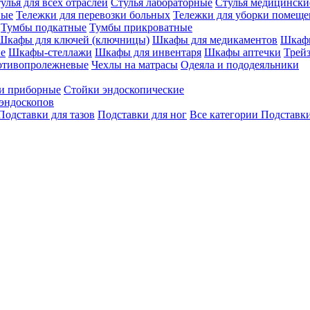
улья для всех отраслей
Стулья лабораторные
Стулья медицински
вые
Тележки для перевозки больных
Тележки для уборки помещ
Тумбы подкатные
Тумбы прикроватные
Шкафы для ключей (ключницы)
Шкафы для медикаментов
Шкафы
е
Шкафы-стеллажи
Шкафы для инвентаря
Шкафы аптечки
Трей
отивопролежневые
Чехлы на матрасы
Одеяла и пододеяльники
и приборные
Стойки эндоскопические
эндоскопов
Подставки для тазов
Подставки для ног
Все категории
Подставки