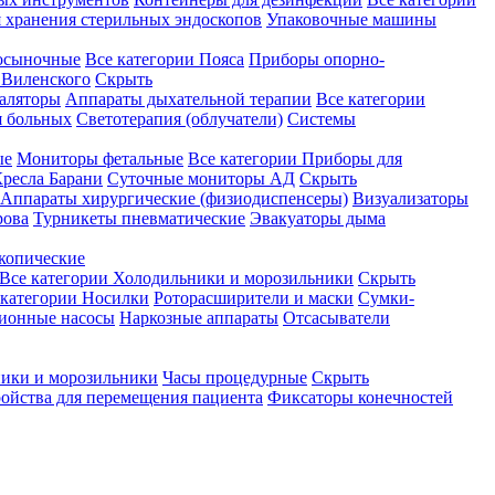
 хранения стерильных эндоскопов
Упаковочные машины
осыночные
Все категории
Пояса
Приборы опорно-
Виленского
Скрыть
аляторы
Аппараты дыхательной терапии
Все категории
я больных
Светотерапия (облучатели)
Системы
ые
Мониторы фетальные
Все категории
Приборы для
ресла Барани
Суточные мониторы АД
Скрыть
Аппараты хирургические (физиодиспенсеры)
Визуализаторы
рова
Турникеты пневматические
Эвакуаторы дыма
копические
Все категории
Холодильники и морозильники
Скрыть
 категории
Носилки
Роторасширители и маски
Сумки-
ионные насосы
Наркозные аппараты
Отсасыватели
ики и морозильники
Часы процедурные
Скрыть
ройства для перемещения пациента
Фиксаторы конечностей