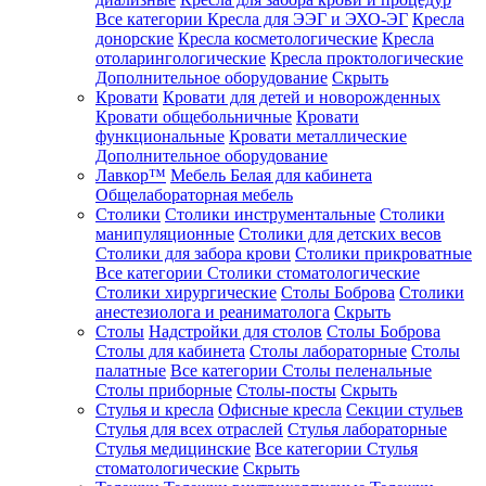
Все категории
Кресла для ЭЭГ и ЭХО-ЭГ
Кресла
донорские
Кресла косметологические
Кресла
отоларингологические
Кресла проктологические
Дополнительное оборудование
Скрыть
Кровати
Кровати для детей и новорожденных
Кровати общебольничные
Кровати
функциональные
Кровати металлические
Дополнительное оборудование
Лавкор™
Мебель Белая для кабинета
Общелабораторная мебель
Столики
Столики инструментальные
Столики
манипуляционные
Столики для детских весов
Столики для забора крови
Столики прикроватные
Все категории
Столики стоматологические
Столики хирургические
Столы Боброва
Столики
анестезиолога и реаниматолога
Скрыть
Столы
Надстройки для столов
Столы Боброва
Столы для кабинета
Столы лабораторные
Столы
палатные
Все категории
Столы пеленальные
Столы приборные
Столы-посты
Скрыть
Стулья и кресла
Офисные кресла
Секции стульев
Стулья для всех отраслей
Стулья лабораторные
Стулья медицинские
Все категории
Стулья
стоматологические
Скрыть