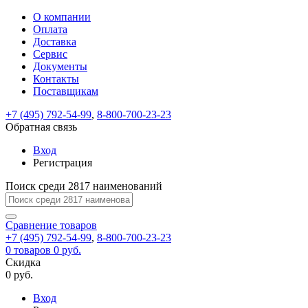
О компании
Восстановление
Обратная
Вход
Регистрация
Оплата
пароля
связь
На
Доставка
вашу
Сервис
почту
Только
Только
Документы
test@example.com
для
для
Ваше
Введите
Заполните
отправлена
ИП
ИП
Контакты
новый
Пароль
На
сообщение
форму.
ссылка.
и
и
пароль
Поставщикам
успешно
вашу
успешно
юр.
юр.
Перейдите
отправлено.
лиц
лиц
восстановлен
почту
Мы
+7 (495) 792-54-99
,
8-800-700-23-23
по
test@test.ru
ней
отправим
Обратная связь
для
отправлена
вам
завершения
ссылка.
Вход
регистрации.
ссылку
Регистрация
Войти
на
указанный
Перейдите
Сообщение
Поиск среди 2817 наименований
Ок
электронный
по
адрес,
ней
перейдя
Сравнение
для
товаров
по
+7 (495) 792-54-99
,
8-800-700-23-23
смены
Запомнить
Забыли
0
товаров
которой
0 руб.
пароля.
меня
пароль?
Сменить
Скидка
вы
0 руб.
сможете
пароль
Я принимаю условия
Войти
задать
пользовательского
Вход
новый
соглашения
и