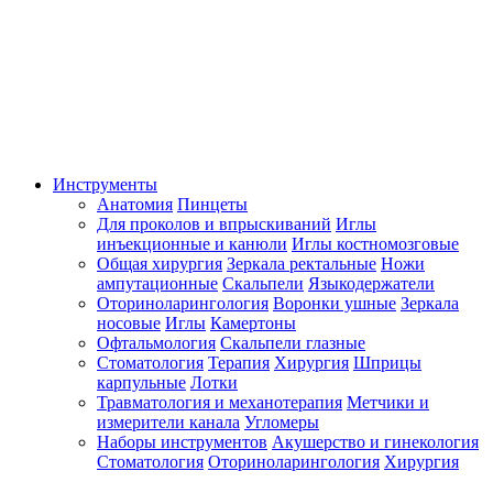
Инструменты
Анатомия
Пинцеты
Для проколов и впрыскиваний
Иглы
инъекционные и канюли
Иглы костномозговые
Общая хирургия
Зеркала ректальные
Ножи
ампутационные
Скальпели
Языкодержатели
Оториноларингология
Воронки ушные
Зеркала
носовые
Иглы
Камертоны
Офтальмология
Скальпели глазные
Стоматология
Терапия
Хирургия
Шприцы
карпульные
Лотки
Травматология и механотерапия
Метчики и
измерители канала
Угломеры
Наборы инструментов
Акушерство и гинекология
Стоматология
Оториноларингология
Хирургия