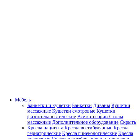
Мебель
Банкетки и кушетки
Банкетки
Диваны
Кушетки
массажные
Кушетки смотровые
Кушетки
физиотерапевтические
Все категории
Столы
массажные
Дополнительное оборудование
Скрыть
Кресла пациента
Кресла вестибулярные
Кресла
гериатрические
Кресла гинекологические
Кресла
диализные
Кресла для забора крови и процедур