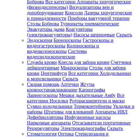
Боброва
Все категории
Аппараты хирургические
(физиодиспенсеры)
Визуализаторы вен и
допоборудование
Консоли
Лазеры хирургические
и принадлежности
Приборы вакуумной терапии
Столы Боброва
Турникеты пневматические
Эвакуаторы дыма
Коагуляторы
(электрокоагуляторы)
Насосы шприцевые
Скрыть
Эндоскопия
Бронхоскопы
Гастроскопы и
видеогастроскопы
Колоноскопы и
видеоколоноскопы
Системы
видеоэндоскопические
Служба крови
Кресла для забора крови
Счетчики
лейкоцитарные
Микроскопы
Столы для забора
крови
Центрифуги
Все категории
Холодильники
и морозильники
Скрыть
Скорая помощь
Аптечки
Жгуты
кровоостанавливающие
Капнографы
Ларингоскопы
Мешки дыхательные Амбу
Все
категории
Носилки
Роторасширители и маски
Сумки-холодильники
Термоконтейнеры
Укладки и
наборы
Штативы для вливаний
Аппараты ИВЛ
Дефибрилляторы
Инфузионные насосы
Наркозные аппараты
Отсасыватели портативные
Рециркуляторы
Электрокардиографы
Скрыть
Стоматология
Оптика
Стерилизация и