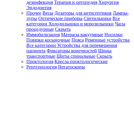
дезинфекция
Терапия и ортопедия
Хирургия
Эндодонтия
Прочее
Весы
Дозаторы для антисептиков
Лампы-
лупы
Оптические приборы
Светильники
Все
категории
Холодильники и морозильники
Часы
процедурные
Скрыть
Иммобилизация
Матрасы вакуумные
Носилки
Повязки косыночные
Пояса
Ременные устройства
Все категории
Устройства для перемещения
пациента
Фиксаторы конечностей
Шины
транспортные
Щиты спинальные
Скрыть
Проктология
Кресла проктологические
Рентгенология
Негатоскопы