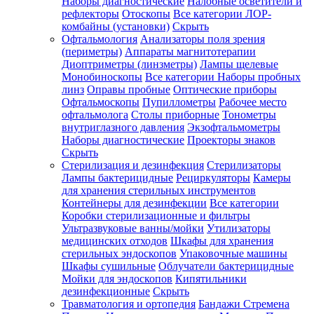
Наборы диагностические
Налобные осветители и
рефлекторы
Отоскопы
Все категории
ЛОР-
комбайны (установки)
Скрыть
Офтальмология
Анализаторы поля зрения
(периметры)
Аппараты магнитотерапии
Диоптриметры (линзметры)
Лампы щелевые
Монобиноскопы
Все категории
Наборы пробных
линз
Оправы пробные
Оптические приборы
Офтальмоскопы
Пупиллометры
Рабочее место
офтальмолога
Столы приборные
Тонометры
внутриглазного давления
Экзофтальмометры
Наборы диагностические
Проекторы знаков
Скрыть
Стерилизация и дезинфекция
Стерилизаторы
Лампы бактерицидные
Рециркуляторы
Камеры
для хранения стерильных инструментов
Контейнеры для дезинфекции
Все категории
Коробки стерилизационные и фильтры
Ультразвуковые ванны/мойки
Утилизаторы
медицинских отходов
Шкафы для хранения
стерильных эндоскопов
Упаковочные машины
Шкафы сушильные
Облучатели бактерицидные
Мойки для эндоскопов
Кипятильники
дезинфекционные
Скрыть
Травматология и ортопедия
Бандажи Стремена