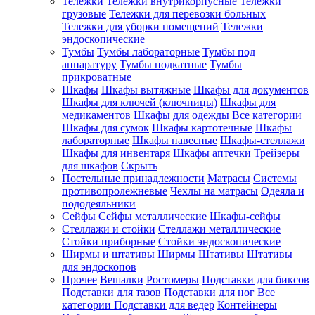
Тележки
Тележки внутрикорпусные
Тележки
грузовые
Тележки для перевозки больных
Тележки для уборки помещений
Тележки
эндоскопические
Тумбы
Тумбы лабораторные
Тумбы под
аппаратуру
Тумбы подкатные
Тумбы
прикроватные
Шкафы
Шкафы вытяжные
Шкафы для документов
Шкафы для ключей (ключницы)
Шкафы для
медикаментов
Шкафы для одежды
Все категории
Шкафы для сумок
Шкафы картотечные
Шкафы
лабораторные
Шкафы навесные
Шкафы-стеллажи
Шкафы для инвентаря
Шкафы аптечки
Трейзеры
для шкафов
Скрыть
Постельные принадлежности
Матрасы
Системы
противопролежневые
Чехлы на матрасы
Одеяла и
пододеяльники
Сейфы
Сейфы металлические
Шкафы-сейфы
Стеллажи и стойки
Стеллажи металлические
Стойки приборные
Стойки эндоскопические
Ширмы и штативы
Ширмы
Штативы
Штативы
для эндоскопов
Прочее
Вешалки
Ростомеры
Подставки для биксов
Подставки для тазов
Подставки для ног
Все
категории
Подставки для ведер
Контейнеры