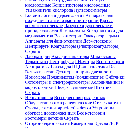
кислородные
Концентраторы кислородные
Увлажнители кислорода
Пульсоксиметры
Косметология и дерматология
Аппараты для
Зарегистрироваться
похудения и антивозрастной терапии
Кресла
косметологические
Лазеры хирургические и
принадлежности
Лампы-лупы
Холодильники для
медикаментов
Все категории
Эвакуаторы дыма
Аппараты для физиотерапии
Дерматоскопы
Зачем
Центрифуги
Коагуляторы (электрокоагуляторы)
регистрироваться?
Скрыть
Лаборатория
Аквадистилляторы
Микроскопы
Все
Термостаты
Центрифуги
PH-метры
Все категории
покупки
в
Аспираторы
Боксы для ПЦР-диагностики
Весы
одном
Встряхиватели
Дозаторы и принадлежности
месте
Иономеры
Поляриметры (полярископы)
Счётчики
Личный
Фотометры и спектрофотометры
Холодильники и
менеджер
морозильники
Шкафы сушильные
Штативы
Отслеживание
Скрыть
статуса
Неонатология
Весы для новорожденных
заказа
Облучатели фототерапевтические
Отсасыватели
Столы для санитарной обработки
Устройства
обогрева новорожденных
Все категории
Ростомеры детские
Скрыть
Оториноларингология
Камертоны
Кресла ЛОР