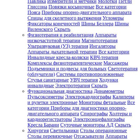
Павлика
Измерители и метчики
Молотки
Петли
Глиссона
Повязки косыночные
Все категории
Пояса
Приборы опорно-двигательного аппарата
Спицы для скелетного вытяжения
Угломеры
Фиксаторы конечностей
Шины Беллера
Шины
Виленского
Скрыть
Физиотерапия и реабилитация
Аппараты
низкочастотной терапии
Магнитотерапия
Ультразвуковая (УЗ) терапия
Ингаляторы
Аппараты дыхательной терапии
Все категории
Инвалидные кресла-коляски
КВЧ-терапия
Комплексы физиотерапевтические
Массажеры
Подъемники и подвесы для больных
Светотерапия
(облучатели)
Системы противопролежневые
Стулья санитарные
УВЧ терапия
Ходунки
инвалидные
Электротерапия
Скрыть
Функциональная диагностика
Динамометры
Пульсоксиметры
Электрокардиографы
Калиперы
и рулетки электронные
Мониторы фетальные
Все
категории
Приборы для диагностики опорно-
двигательного аппарата
Спирографы
Холтеры и
кардиорегистраторы
Электроэнцефалографы
Кресла Барани
Суточные мониторы АД
Скрыть
Хирургия
Светильники
Столы операционные
Столы перевязочные
Отсасыватели
Аппараты