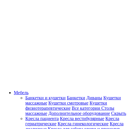
Мебель
Банкетки и кушетки
Банкетки
Диваны
Кушетки
массажные
Кушетки смотровые
Кушетки
физиотерапевтические
Все категории
Столы
массажные
Дополнительное оборудование
Скрыть
Кресла пациента
Кресла вестибулярные
Кресла
гериатрические
Кресла гинекологические
Кресла
диализные
Кресла для забора крови и процедур