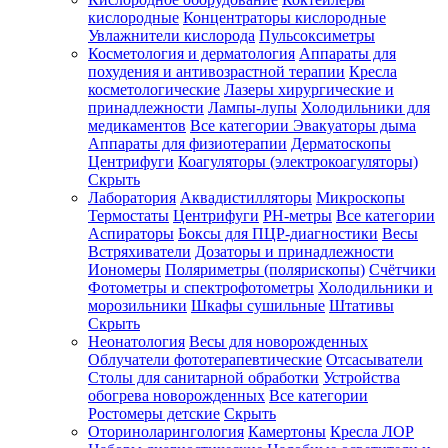
кислородные
Концентраторы кислородные
Увлажнители кислорода
Пульсоксиметры
Косметология и дерматология
Аппараты для
Зарегистрироваться
похудения и антивозрастной терапии
Кресла
косметологические
Лазеры хирургические и
принадлежности
Лампы-лупы
Холодильники для
медикаментов
Все категории
Эвакуаторы дыма
Аппараты для физиотерапии
Дерматоскопы
Зачем
Центрифуги
Коагуляторы (электрокоагуляторы)
регистрироваться?
Скрыть
Лаборатория
Аквадистилляторы
Микроскопы
Все
Термостаты
Центрифуги
PH-метры
Все категории
покупки
в
Аспираторы
Боксы для ПЦР-диагностики
Весы
одном
Встряхиватели
Дозаторы и принадлежности
месте
Иономеры
Поляриметры (полярископы)
Счётчики
Личный
Фотометры и спектрофотометры
Холодильники и
менеджер
морозильники
Шкафы сушильные
Штативы
Отслеживание
Скрыть
статуса
Неонатология
Весы для новорожденных
заказа
Облучатели фототерапевтические
Отсасыватели
Столы для санитарной обработки
Устройства
обогрева новорожденных
Все категории
Ростомеры детские
Скрыть
Оториноларингология
Камертоны
Кресла ЛОР