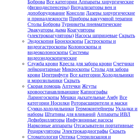
Боброва
Все категории
Аппараты хирургические
(физиодиспенсеры)
Визуализаторы вен и
допоборудование
Консоли
Лазеры хирургические
и принадлежности
Приборы вакуумной терапии
Столы Боброва
Турникеты пневматические
Эвакуаторы дыма
Коагуляторы
(электрокоагуляторы)
Насосы шприцевые
Скрыть
Эндоскопия
Бронхоскопы
Гастроскопы и
видеогастроскопы
Колоноскопы и
видеоколоноскопы
Системы
видеоэндоскопические
Служба крови
Кресла для забора крови
Счетчики
лейкоцитарные
Микроскопы
Столы для забора
крови
Центрифуги
Все категории
Холодильники
и морозильники
Скрыть
Скорая помощь
Аптечки
Жгуты
кровоостанавливающие
Капнографы
Ларингоскопы
Мешки дыхательные Амбу
Все
категории
Носилки
Роторасширители и маски
Сумки-холодильники
Термоконтейнеры
Укладки и
наборы
Штативы для вливаний
Аппараты ИВЛ
Дефибрилляторы
Инфузионные насосы
Наркозные аппараты
Отсасыватели портативные
Рециркуляторы
Электрокардиографы
Скрыть
Стоматология
Оптика
Стерилизация и