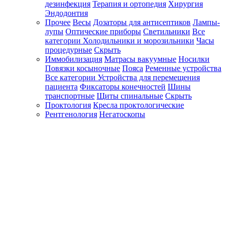
дезинфекция
Терапия и ортопедия
Хирургия
Эндодонтия
Прочее
Весы
Дозаторы для антисептиков
Лампы-
лупы
Оптические приборы
Светильники
Все
категории
Холодильники и морозильники
Часы
процедурные
Скрыть
Иммобилизация
Матрасы вакуумные
Носилки
Повязки косыночные
Пояса
Ременные устройства
Все категории
Устройства для перемещения
пациента
Фиксаторы конечностей
Шины
транспортные
Щиты спинальные
Скрыть
Проктология
Кресла проктологические
Рентгенология
Негатоскопы