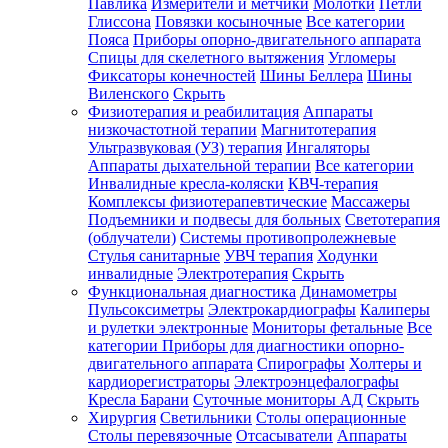
Павлика
Измерители и метчики
Молотки
Петли
Глиссона
Повязки косыночные
Все категории
Пояса
Приборы опорно-двигательного аппарата
Спицы для скелетного вытяжения
Угломеры
Фиксаторы конечностей
Шины Беллера
Шины
Виленского
Скрыть
Физиотерапия и реабилитация
Аппараты
низкочастотной терапии
Магнитотерапия
Ультразвуковая (УЗ) терапия
Ингаляторы
Аппараты дыхательной терапии
Все категории
Инвалидные кресла-коляски
КВЧ-терапия
Комплексы физиотерапевтические
Массажеры
Подъемники и подвесы для больных
Светотерапия
(облучатели)
Системы противопролежневые
Стулья санитарные
УВЧ терапия
Ходунки
инвалидные
Электротерапия
Скрыть
Функциональная диагностика
Динамометры
Пульсоксиметры
Электрокардиографы
Калиперы
и рулетки электронные
Мониторы фетальные
Все
категории
Приборы для диагностики опорно-
двигательного аппарата
Спирографы
Холтеры и
кардиорегистраторы
Электроэнцефалографы
Кресла Барани
Суточные мониторы АД
Скрыть
Хирургия
Светильники
Столы операционные
Столы перевязочные
Отсасыватели
Аппараты