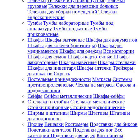
Тележки
Тележки внутрикорпусные
Тележки
грузовые
Тележки для перевозки больных
Тележки для уборки помещений
Тележки
эндоскопические
Тумбы
Тумбы лабораторные
Тумбы под
аппаратуру
Тумбы подкатные
Тумбы
прикроватные
Шкафы
Шкафы вытяжные
Шкафы для документов
Шкафы для ключей (ключницы)
Шкафы для
медикаментов
Шкафы для одежды
Все категории
Шкафы для сумок
Шкафы картотечные
Шкафы
лабораторные
Шкафы навесные
Шкафы-стеллажи
Шкафы для инвентаря
Шкафы аптечки
Трейзеры
для шкафов
Скрыть
Постельные принадлежности
Матрасы
Системы
противопролежневые
Чехлы на матрасы
Одеяла и
пододеяльники
Сейфы
Сейфы металлические
Шкафы-сейфы
Стеллажи и стойки
Стеллажи металлические
Стойки приборные
Стойки эндоскопические
Ширмы и штативы
Ширмы
Штативы
Штативы
для эндоскопов
Прочее
Вешалки
Ростомеры
Подставки для биксов
Подставки для тазов
Подставки для ног
Все
категории
Подставки для ведер
Контейнеры