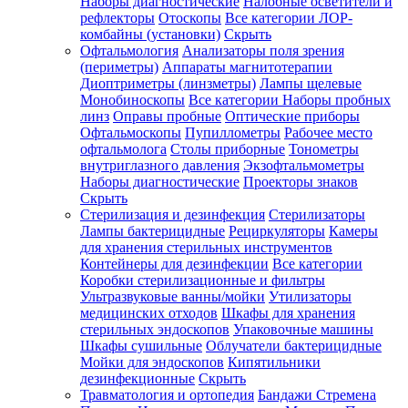
Наборы диагностические
Налобные осветители и
рефлекторы
Отоскопы
Все категории
ЛОР-
комбайны (установки)
Скрыть
Офтальмология
Анализаторы поля зрения
(периметры)
Аппараты магнитотерапии
Диоптриметры (линзметры)
Лампы щелевые
Монобиноскопы
Все категории
Наборы пробных
линз
Оправы пробные
Оптические приборы
Офтальмоскопы
Пупиллометры
Рабочее место
офтальмолога
Столы приборные
Тонометры
внутриглазного давления
Экзофтальмометры
Наборы диагностические
Проекторы знаков
Скрыть
Стерилизация и дезинфекция
Стерилизаторы
Лампы бактерицидные
Рециркуляторы
Камеры
для хранения стерильных инструментов
Контейнеры для дезинфекции
Все категории
Коробки стерилизационные и фильтры
Ультразвуковые ванны/мойки
Утилизаторы
медицинских отходов
Шкафы для хранения
стерильных эндоскопов
Упаковочные машины
Шкафы сушильные
Облучатели бактерицидные
Мойки для эндоскопов
Кипятильники
дезинфекционные
Скрыть
Травматология и ортопедия
Бандажи Стремена