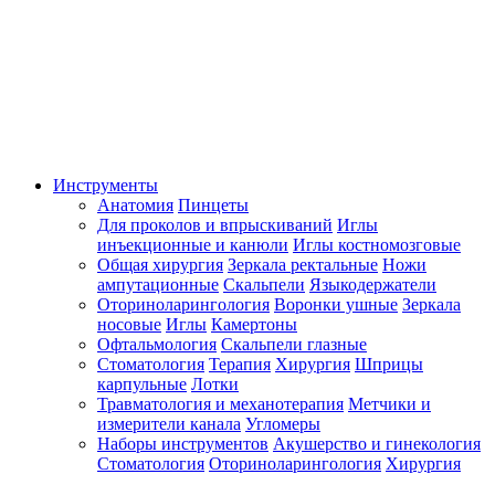
Инструменты
Анатомия
Пинцеты
Для проколов и впрыскиваний
Иглы
инъекционные и канюли
Иглы костномозговые
Общая хирургия
Зеркала ректальные
Ножи
ампутационные
Скальпели
Языкодержатели
Оториноларингология
Воронки ушные
Зеркала
носовые
Иглы
Камертоны
Офтальмология
Скальпели глазные
Стоматология
Терапия
Хирургия
Шприцы
карпульные
Лотки
Травматология и механотерапия
Метчики и
измерители канала
Угломеры
Наборы инструментов
Акушерство и гинекология
Стоматология
Оториноларингология
Хирургия