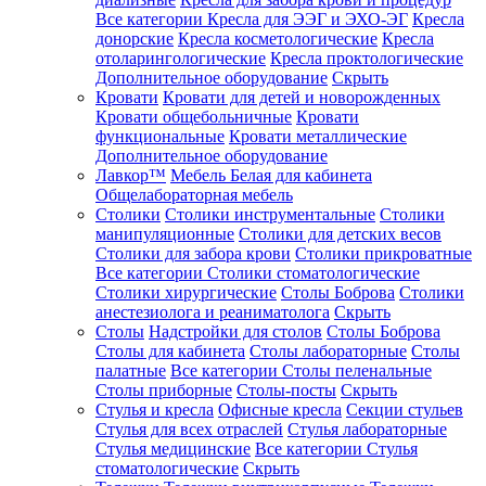
Все категории
Кресла для ЭЭГ и ЭХО-ЭГ
Кресла
донорские
Кресла косметологические
Кресла
отоларингологические
Кресла проктологические
Дополнительное оборудование
Скрыть
Кровати
Кровати для детей и новорожденных
Кровати общебольничные
Кровати
функциональные
Кровати металлические
Дополнительное оборудование
Лавкор™
Мебель Белая для кабинета
Общелабораторная мебель
Столики
Столики инструментальные
Столики
манипуляционные
Столики для детских весов
Столики для забора крови
Столики прикроватные
Все категории
Столики стоматологические
Столики хирургические
Столы Боброва
Столики
анестезиолога и реаниматолога
Скрыть
Столы
Надстройки для столов
Столы Боброва
Столы для кабинета
Столы лабораторные
Столы
палатные
Все категории
Столы пеленальные
Столы приборные
Столы-посты
Скрыть
Стулья и кресла
Офисные кресла
Секции стульев
Стулья для всех отраслей
Стулья лабораторные
Стулья медицинские
Все категории
Стулья
стоматологические
Скрыть