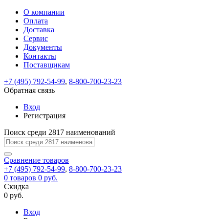
О компании
Восстановление
Обратная
Вход
Регистрация
Оплата
пароля
связь
На
Доставка
вашу
Сервис
почту
Только
Только
Документы
test@example.com
для
для
Ваше
Введите
Заполните
отправлена
ИП
ИП
Контакты
новый
Пароль
На
сообщение
форму.
ссылка.
и
и
пароль
Поставщикам
успешно
вашу
успешно
юр.
юр.
Перейдите
отправлено.
лиц
лиц
восстановлен
почту
Мы
+7 (495) 792-54-99
,
8-800-700-23-23
по
test@test.ru
ней
отправим
Обратная связь
для
отправлена
вам
завершения
ссылка.
Вход
регистрации.
ссылку
Регистрация
Войти
на
указанный
Перейдите
Сообщение
Поиск среди 2817 наименований
Ок
электронный
по
адрес,
ней
перейдя
Сравнение
для
товаров
по
+7 (495) 792-54-99
,
8-800-700-23-23
смены
Запомнить
Забыли
0
товаров
которой
0 руб.
пароля.
меня
пароль?
Сменить
Скидка
вы
0 руб.
сможете
пароль
Я принимаю условия
Войти
задать
пользовательского
Вход
новый
соглашения
и