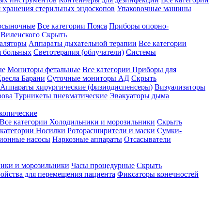
 хранения стерильных эндоскопов
Упаковочные машины
осыночные
Все категории
Пояса
Приборы опорно-
Виленского
Скрыть
аляторы
Аппараты дыхательной терапии
Все категории
я больных
Светотерапия (облучатели)
Системы
ые
Мониторы фетальные
Все категории
Приборы для
ресла Барани
Суточные мониторы АД
Скрыть
Аппараты хирургические (физиодиспенсеры)
Визуализаторы
рова
Турникеты пневматические
Эвакуаторы дыма
копические
Все категории
Холодильники и морозильники
Скрыть
 категории
Носилки
Роторасширители и маски
Сумки-
ионные насосы
Наркозные аппараты
Отсасыватели
ики и морозильники
Часы процедурные
Скрыть
ройства для перемещения пациента
Фиксаторы конечностей