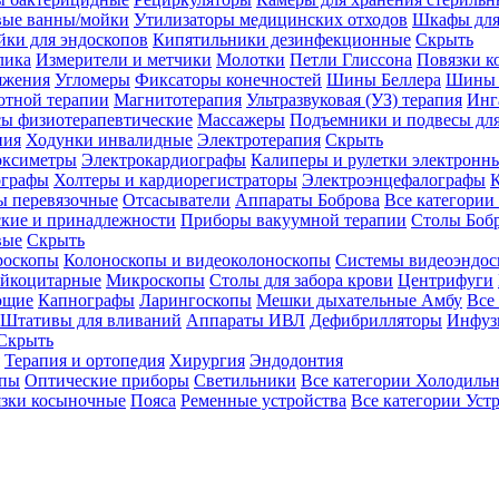
вые ванны/мойки
Утилизаторы медицинских отходов
Шкафы для
ки для эндоскопов
Кипятильники дезинфекционные
Скрыть
лика
Измерители и метчики
Молотки
Петли Глиссона
Повязки к
яжения
Угломеры
Фиксаторы конечностей
Шины Беллера
Шины 
отной терапии
Магнитотерапия
Ультразвуковая (УЗ) терапия
Инг
ы физиотерапевтические
Массажеры
Подъемники и подвесы дл
пия
Ходунки инвалидные
Электротерапия
Скрыть
оксиметры
Электрокардиографы
Калиперы и рулетки электронн
графы
Холтеры и кардиорегистраторы
Электроэнцефалографы
К
ы перевязочные
Отсасыватели
Аппараты Боброва
Все категории
ские и принадлежности
Приборы вакуумной терапии
Столы Боб
вые
Скрыть
роскопы
Колоноскопы и видеоколоноскопы
Системы видеоэндос
ейкоцитарные
Микроскопы
Столы для забора крови
Центрифуги
ющие
Капнографы
Ларингоскопы
Мешки дыхательные Амбу
Все
Штативы для вливаний
Аппараты ИВЛ
Дефибрилляторы
Инфуз
Скрыть
Терапия и ортопедия
Хирургия
Эндодонтия
упы
Оптические приборы
Светильники
Все категории
Холодильн
зки косыночные
Пояса
Ременные устройства
Все категории
Уст