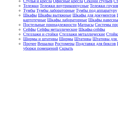
Стулья и кресла
Офисные кресла
Секции стульев
Ст
Тележки
Тележки внутрикорпусные
Тележки грузо
Тумбы
Тумбы лабораторные
Тумбы под аппаратуру
Шкафы
Шкафы вытяжные
Шкафы для документов
картотечные
Шкафы лабораторные
Шкафы навесны
Постельные принадлежности
Матрасы
Системы пр
Сейфы
Сейфы металлические
Шкафы-сейфы
Стеллажи и стойки
Стеллажи металлические
Стойк
Ширмы и штативы
Ширмы
Штативы
Штативы для 
Прочее
Вешалки
Ростомеры
Подставки для биксов
уборки помещений
Скрыть