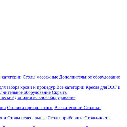
е категории
Столы массажные
Дополнительное оборудование
для забора крови и процедур
Все категории
Кресла для ЭЭГ и
лнительное оборудование
Скрыть
ические
Дополнительное оборудование
ови
Столики прикроватные
Все категории
Столики
ории
Столы пеленальные
Столы приборные
Столы-посты