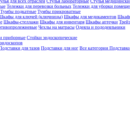
улья для всех отраслей
Стулья лабораторные
Стулья медицински
вые
Тележки для перевозки больных
Тележки для уборки помещ
Тумбы подкатные
Тумбы прикроватные
Шкафы для ключей (ключницы)
Шкафы для медикаментов
Шкафы
е
Шкафы-стеллажи
Шкафы для инвентаря
Шкафы аптечки
Трей
отивопролежневые
Чехлы на матрасы
Одеяла и пододеяльники
и приборные
Стойки эндоскопические
эндоскопов
Подставки для тазов
Подставки для ног
Все категории
Подставки