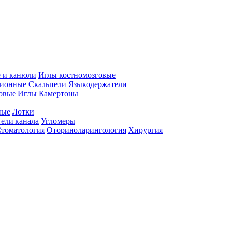
 и канюли
Иглы костномозговые
ционные
Скальпели
Языкодержатели
совые
Иглы
Камертоны
ные
Лотки
ели канала
Угломеры
томатология
Оториноларингология
Хирургия