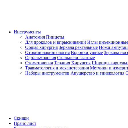
Инструменты
Анатомия
Пинцеты
Для проколов и впрыскиваний
Иглы инъекционные
Общая хирургия
Зеркала ректальные
Ножи ампута
Оториноларингология
Воронки ушные
Зеркала но
Офтальмология
Скальпели глазные
Стоматология
Терапия
Хирургия
Шприцы карпуль
Травматология и механотерапия
Метчики и измерит
Наборы инструментов
Акушерство и гинекология
С
Скидки
Прайс-лист