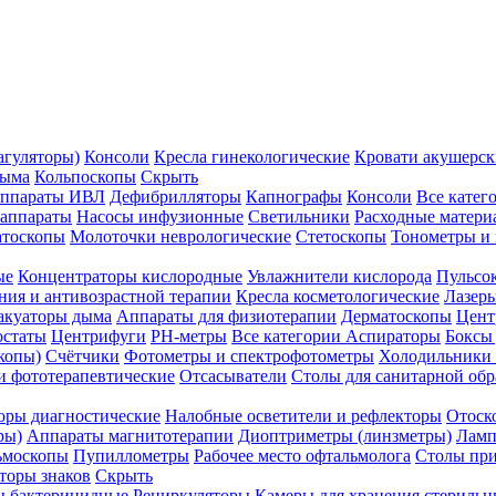
агуляторы)
Консоли
Кресла гинекологические
Кровати акушерск
дыма
Кольпоскопы
Скрыть
ппараты ИВЛ
Дефибрилляторы
Капнографы
Консоли
Все катег
 аппараты
Насосы инфузионные
Светильники
Расходные матери
атоскопы
Молоточки неврологические
Стетоскопы
Тонометры и
ые
Концентраторы кислородные
Увлажнители кислорода
Пульсо
ния и антивозрастной терапии
Кресла косметологические
Лазер
акуаторы дыма
Аппараты для физиотерапии
Дерматоскопы
Цент
остаты
Центрифуги
PH-метры
Все категории
Аспираторы
Боксы
копы)
Счётчики
Фотометры и спектрофотометры
Холодильники 
и фототерапевтические
Отсасыватели
Столы для санитарной обр
оры диагностические
Налобные осветители и рефлекторы
Отоск
ры)
Аппараты магнитотерапии
Диоптриметры (линзметры)
Ламп
ьмоскопы
Пупиллометры
Рабочее место офтальмолога
Столы пр
торы знаков
Скрыть
 бактерицидные
Рециркуляторы
Камеры для хранения стериль