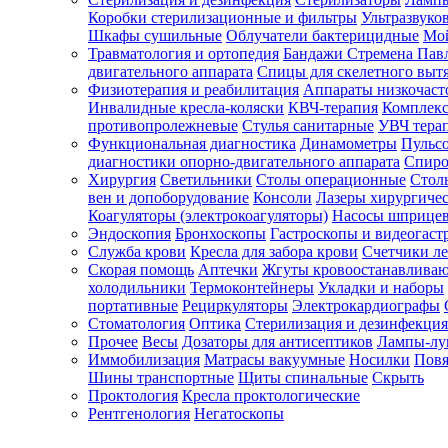
Коробки стерилизационные и фильтры
Ультразвуко
Шкафы сушильные
Облучатели бактерицидные
Мой
Травматология и ортопедия
Бандажи Стремена Пав
Зарегистрироваться
двигательного аппарата
Спицы для скелетного выт
Физиотерапия и реабилитация
Аппараты низкочаст
Инвалидные кресла-коляски
КВЧ-терапия
Комплекс
противопролежневые
Стулья санитарные
УВЧ тера
Функциональная диагностика
Динамометры
Пульс
Зачем
диагностики опорно-двигательного аппарата
Спиро
регистрироваться?
Хирургия
Светильники
Столы операционные
Стол
вен и допоборудование
Консоли
Лазеры хирургиче
Все
Коагуляторы (электрокоагуляторы)
Насосы шприце
покупки
Эндоскопия
Бронхоскопы
Гастроскопы и видеогаст
в
одном
Служба крови
Кресла для забора крови
Счетчики л
месте
Скорая помощь
Аптечки
Жгуты кровоостанавлива
Личный
холодильники
Термоконтейнеры
Укладки и наборы
менеджер
портативные
Рециркуляторы
Электрокардиографы
Стоматология
Оптика
Стерилизация и дезинфекция
Отслеживание
статуса
Прочее
Весы
Дозаторы для антисептиков
Лампы-л
заказа
Иммобилизация
Матрасы вакуумные
Носилки
Повя
Шины транспортные
Щиты спинальные
Скрыть
Проктология
Кресла проктологические
Рентгенология
Негатоскопы