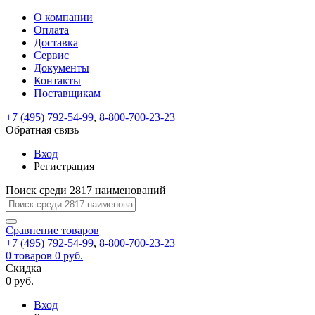
О компании
Восстановление
Обратная
Вход
Регистрация
Оплата
пароля
связь
На
Доставка
вашу
Сервис
почту
Только
Только
Документы
test@example.com
для
для
Ваше
Введите
Заполните
отправлена
Контакты
ИП
ИП
новый
Пароль
На
сообщение
ссылка.
форму.
и
и
Поставщикам
пароль
успешно
вашу
успешно
юр.
юр.
Перейдите
лиц
лиц
отправлено.
восстановлен
почту
+7 (495) 792-54-99
,
8-800-700-23-23
Мы
по
test@test.ru
ней
Обратная связь
отправим
для
отправлена
вам
завершения
Вход
ссылка.
регистрации.
ссылку
Регистрация
Войти
на
указанный
Поиск среди 2817 наименований
Перейдите
Сообщение
Ок
электронный
по
адрес,
ней
Сравнение
товаров
перейдя
для
+7 (495) 792-54-99
,
8-800-700-23-23
по
смены
Запомнить
Забыли
0
товаров
0 руб.
которой
пароля.
меня
пароль?
Скидка
Сменить
вы
0 руб.
сможете
пароль
Войти
Я принимаю условия
задать
Вход
пользовательского