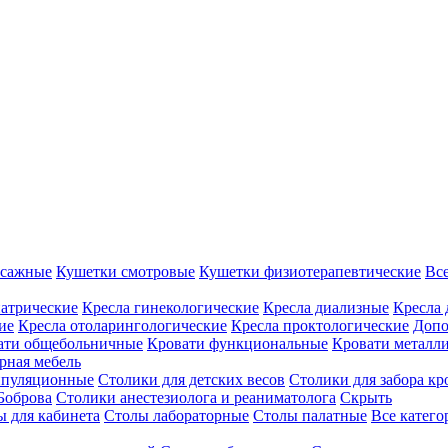
ссажные
Кушетки смотровые
Кушетки физиотерапевтические
Вс
иатрические
Кресла гинекологические
Кресла диализные
Кресла 
ие
Кресла отоларингологические
Кресла проктологические
Допо
ати общебольничные
Кровати функциональные
Кровати металл
рная мебель
ипуляционные
Столики для детских весов
Столики для забора кр
Боброва
Столики анестезиолога и реаниматолога
Скрыть
ы для кабинета
Столы лабораторные
Столы палатные
Все катег