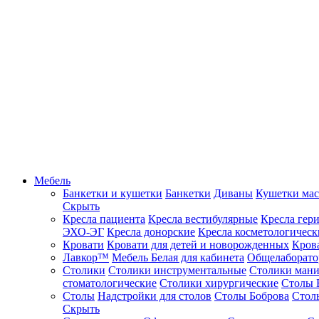
Мебель
Банкетки и кушетки
Банкетки
Диваны
Кушетки ма
Скрыть
Кресла пациента
Кресла вестибулярные
Кресла гер
ЭХО-ЭГ
Кресла донорские
Кресла косметологическ
Кровати
Кровати для детей и новорожденных
Кров
Лавкор™
Мебель Белая для кабинета
Общелаборато
Столики
Столики инструментальные
Столики ман
стоматологические
Столики хирургические
Столы 
Столы
Надстройки для столов
Столы Боброва
Стол
Скрыть