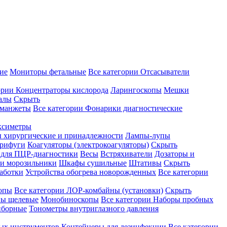
ие
Мониторы фетальные
Все категории
Отсасыватели
ории
Концентраторы кислорода
Ларингоскопы
Мешки
алы
Скрыть
 манжеты
Все категории
Фонарики диагностические
ксиметры
ы хирургические и принадлежности
Лампы-лупы
рифуги
Коагуляторы (электрокоагуляторы)
Скрыть
 для ПЦР-диагностики
Весы
Встряхиватели
Дозаторы и
и морозильники
Шкафы сушильные
Штативы
Скрыть
аботки
Устройства обогрева новорожденных
Все категории
опы
Все категории
ЛОР-комбайны (установки)
Скрыть
ы щелевые
Монобиноскопы
Все категории
Наборы пробных
иборные
Тонометры внутриглазного давления
ных инструментов
Контейнеры для дезинфекции
Все категории