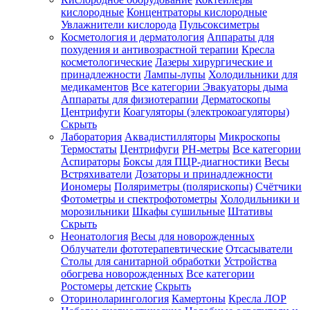
кислородные
Концентраторы кислородные
Увлажнители кислорода
Пульсоксиметры
Косметология и дерматология
Аппараты для
Зарегистрироваться
похудения и антивозрастной терапии
Кресла
косметологические
Лазеры хирургические и
принадлежности
Лампы-лупы
Холодильники для
медикаментов
Все категории
Эвакуаторы дыма
Аппараты для физиотерапии
Дерматоскопы
Зачем
Центрифуги
Коагуляторы (электрокоагуляторы)
регистрироваться?
Скрыть
Лаборатория
Аквадистилляторы
Микроскопы
Все
Термостаты
Центрифуги
PH-метры
Все категории
покупки
в
Аспираторы
Боксы для ПЦР-диагностики
Весы
одном
Встряхиватели
Дозаторы и принадлежности
месте
Иономеры
Поляриметры (полярископы)
Счётчики
Личный
Фотометры и спектрофотометры
Холодильники и
менеджер
морозильники
Шкафы сушильные
Штативы
Отслеживание
Скрыть
статуса
Неонатология
Весы для новорожденных
заказа
Облучатели фототерапевтические
Отсасыватели
Столы для санитарной обработки
Устройства
обогрева новорожденных
Все категории
Ростомеры детские
Скрыть
Оториноларингология
Камертоны
Кресла ЛОР