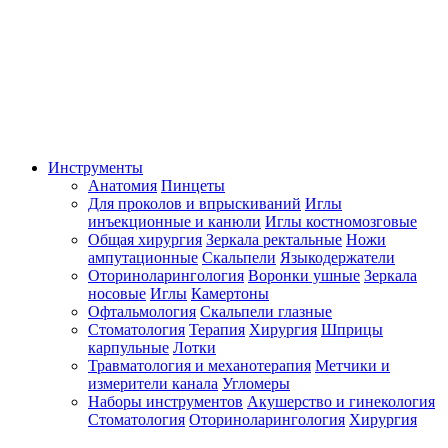
Инструменты
Анатомия
Пинцеты
Для проколов и впрыскиваний
Иглы
инъекционные и канюли
Иглы костномозговые
Общая хирургия
Зеркала ректальные
Ножи
ампутационные
Скальпели
Языкодержатели
Оториноларингология
Воронки ушные
Зеркала
носовые
Иглы
Камертоны
Офтальмология
Скальпели глазные
Стоматология
Терапия
Хирургия
Шприцы
карпульные
Лотки
Травматология и механотерапия
Метчики и
измерители канала
Угломеры
Наборы инструментов
Акушерство и гинекология
Стоматология
Оториноларингология
Хирургия