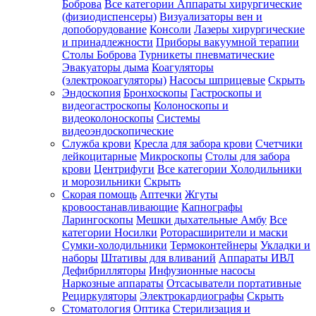
Боброва
Все категории
Аппараты хирургические
(физиодиспенсеры)
Визуализаторы вен и
допоборудование
Консоли
Лазеры хирургические
и принадлежности
Приборы вакуумной терапии
Столы Боброва
Турникеты пневматические
Эвакуаторы дыма
Коагуляторы
(электрокоагуляторы)
Насосы шприцевые
Скрыть
Эндоскопия
Бронхоскопы
Гастроскопы и
видеогастроскопы
Колоноскопы и
видеоколоноскопы
Системы
видеоэндоскопические
Служба крови
Кресла для забора крови
Счетчики
лейкоцитарные
Микроскопы
Столы для забора
крови
Центрифуги
Все категории
Холодильники
и морозильники
Скрыть
Скорая помощь
Аптечки
Жгуты
кровоостанавливающие
Капнографы
Ларингоскопы
Мешки дыхательные Амбу
Все
категории
Носилки
Роторасширители и маски
Сумки-холодильники
Термоконтейнеры
Укладки и
наборы
Штативы для вливаний
Аппараты ИВЛ
Дефибрилляторы
Инфузионные насосы
Наркозные аппараты
Отсасыватели портативные
Рециркуляторы
Электрокардиографы
Скрыть
Стоматология
Оптика
Стерилизация и