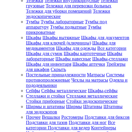
Тележки
Тележки внутрикорпусные
Тележки
грузовые
Тележки для перевозки больных
Тележки для уборки помещений
Тележки
эндоскопические
Тумбы
Тумбы лабораторные
Тумбы под
аппаратуру
Тумбы подкатные
Тумбы
прикроватные
Шкафы
Шкафы вытяжные
Шкафы для документов
Шкафы для ключей (ключницы)
Шкафы для
медикаментов
Шкафы для одежды
Все категории
Шкафы для сумок
Шкафы картотечные
Шкафы
лабораторные
Шкафы навесные
Шкафы-стеллажи
Шкафы для инвентаря
Шкафы аптечки
Трейзеры
для шкафов
Скрыть
Постельные принадлежности
Матрасы
Системы
противопролежневые
Чехлы на матрасы
Одеяла и
пододеяльники
Сейфы
Сейфы металлические
Шкафы-сейфы
Стеллажи и стойки
Стеллажи металлические
Стойки приборные
Стойки эндоскопические
Ширмы и штативы
Ширмы
Штативы
Штативы
для эндоскопов
Прочее
Вешалки
Ростомеры
Подставки для биксов
Подставки для тазов
Подставки для ног
Все
категории
Подставки для ведер
Контейнеры