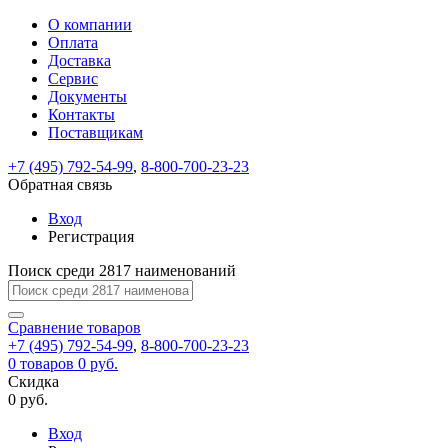
О компании
Восстановление
Обратная
Вход
Регистрация
Оплата
пароля
связь
На
Доставка
вашу
Сервис
почту
Только
Только
Документы
test@example.com
для
для
Ваше
Введите
Заполните
отправлена
ИП
ИП
Контакты
новый
Пароль
На
сообщение
форму.
ссылка.
и
и
пароль
Поставщикам
успешно
вашу
успешно
юр.
юр.
Перейдите
отправлено.
лиц
лиц
восстановлен
почту
Мы
+7 (495) 792-54-99
,
8-800-700-23-23
по
test@test.ru
ней
отправим
Обратная связь
для
отправлена
вам
завершения
ссылка.
Вход
регистрации.
ссылку
Регистрация
Войти
на
указанный
Перейдите
Сообщение
Поиск среди 2817 наименований
Ок
электронный
по
адрес,
ней
перейдя
Сравнение
для
товаров
по
+7 (495) 792-54-99
,
8-800-700-23-23
смены
Запомнить
Забыли
0
товаров
которой
0 руб.
пароля.
меня
пароль?
Сменить
Скидка
вы
0 руб.
сможете
пароль
Я принимаю условия
Войти
задать
пользовательского
Вход
новый
соглашения
и