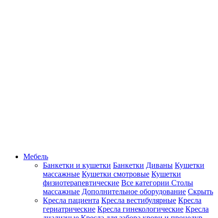
Мебель
Банкетки и кушетки
Банкетки
Диваны
Кушетки
массажные
Кушетки смотровые
Кушетки
физиотерапевтические
Все категории
Столы
массажные
Дополнительное оборудование
Скрыть
Кресла пациента
Кресла вестибулярные
Кресла
гериатрические
Кресла гинекологические
Кресла
диализные
Кресла для забора крови и процедур