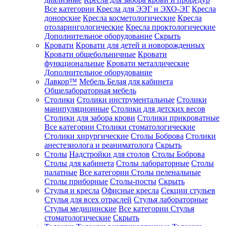
Все категории
Кресла для ЭЭГ и ЭХО-ЭГ
Кресла
донорские
Кресла косметологические
Кресла
отоларингологические
Кресла проктологические
Дополнительное оборудование
Скрыть
Кровати
Кровати для детей и новорожденных
Кровати общебольничные
Кровати
функциональные
Кровати металлические
Дополнительное оборудование
Лавкор™
Мебель Белая для кабинета
Общелабораторная мебель
Столики
Столики инструментальные
Столики
манипуляционные
Столики для детских весов
Столики для забора крови
Столики прикроватные
Все категории
Столики стоматологические
Столики хирургические
Столы Боброва
Столики
анестезиолога и реаниматолога
Скрыть
Столы
Надстройки для столов
Столы Боброва
Столы для кабинета
Столы лабораторные
Столы
палатные
Все категории
Столы пеленальные
Столы приборные
Столы-посты
Скрыть
Стулья и кресла
Офисные кресла
Секции стульев
Стулья для всех отраслей
Стулья лабораторные
Стулья медицинские
Все категории
Стулья
стоматологические
Скрыть