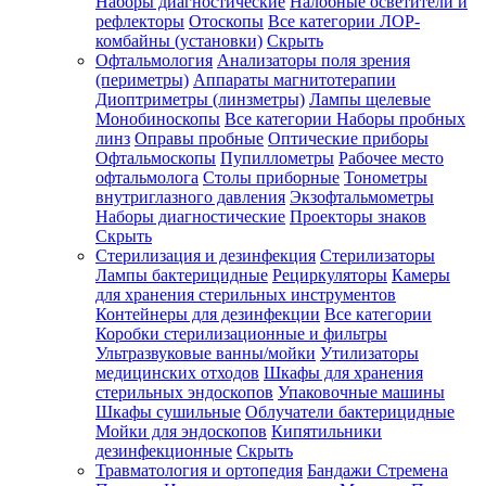
Наборы диагностические
Налобные осветители и
рефлекторы
Отоскопы
Все категории
ЛОР-
комбайны (установки)
Скрыть
Офтальмология
Анализаторы поля зрения
(периметры)
Аппараты магнитотерапии
Диоптриметры (линзметры)
Лампы щелевые
Монобиноскопы
Все категории
Наборы пробных
линз
Оправы пробные
Оптические приборы
Офтальмоскопы
Пупиллометры
Рабочее место
офтальмолога
Столы приборные
Тонометры
внутриглазного давления
Экзофтальмометры
Наборы диагностические
Проекторы знаков
Скрыть
Стерилизация и дезинфекция
Стерилизаторы
Лампы бактерицидные
Рециркуляторы
Камеры
для хранения стерильных инструментов
Контейнеры для дезинфекции
Все категории
Коробки стерилизационные и фильтры
Ультразвуковые ванны/мойки
Утилизаторы
медицинских отходов
Шкафы для хранения
стерильных эндоскопов
Упаковочные машины
Шкафы сушильные
Облучатели бактерицидные
Мойки для эндоскопов
Кипятильники
дезинфекционные
Скрыть
Травматология и ортопедия
Бандажи Стремена