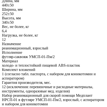
Длина, мм
440±50
Ширина, мм
252±50
Высота, мм
340±50
Вес, не более, кг
6,4
Нагрузка, не более, кг
12
Назначение
реанимационный, взрослый
Исполнение
футляр-саквояж УМСП-01-Пм/2
Материал
холодо- и теплостойкий пищевой ABS-пластик
Комплект вложений
1 (согласно табл. паспорта, с набором для коникотомии и
аспиратором)
Гарантия производителя, мес.
12 (исключения: перевязочные и расходные материалы,
инструменты, одноразовые мед. изделия)
Набор реанимационный для скорой помощи Медплант
НРСП-01 в футляре УМСП-01-Пм/2, взрослый, с аспиратором
и набором для коникотомии