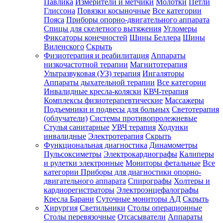
Павлика
Измерители и метчики
Молотки
Петли
Глиссона
Повязки косыночные
Все категории
Пояса
Приборы опорно-двигательного аппарата
Спицы для скелетного вытяжения
Угломеры
Фиксаторы конечностей
Шины Беллера
Шины
Виленского
Скрыть
Физиотерапия и реабилитация
Аппараты
низкочастотной терапии
Магнитотерапия
Ультразвуковая (УЗ) терапия
Ингаляторы
Аппараты дыхательной терапии
Все категории
Инвалидные кресла-коляски
КВЧ-терапия
Комплексы физиотерапевтические
Массажеры
Подъемники и подвесы для больных
Светотерапия
(облучатели)
Системы противопролежневые
Стулья санитарные
УВЧ терапия
Ходунки
инвалидные
Электротерапия
Скрыть
Функциональная диагностика
Динамометры
Пульсоксиметры
Электрокардиографы
Калиперы
и рулетки электронные
Мониторы фетальные
Все
категории
Приборы для диагностики опорно-
двигательного аппарата
Спирографы
Холтеры и
кардиорегистраторы
Электроэнцефалографы
Кресла Барани
Суточные мониторы АД
Скрыть
Хирургия
Светильники
Столы операционные
Столы перевязочные
Отсасыватели
Аппараты