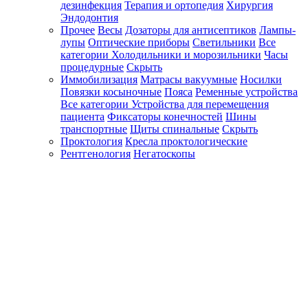
дезинфекция
Терапия и ортопедия
Хирургия
Эндодонтия
Прочее
Весы
Дозаторы для антисептиков
Лампы-
лупы
Оптические приборы
Светильники
Все
категории
Холодильники и морозильники
Часы
процедурные
Скрыть
Иммобилизация
Матрасы вакуумные
Носилки
Повязки косыночные
Пояса
Ременные устройства
Все категории
Устройства для перемещения
пациента
Фиксаторы конечностей
Шины
транспортные
Щиты спинальные
Скрыть
Проктология
Кресла проктологические
Рентгенология
Негатоскопы