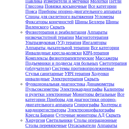
Павлика
Измерители и метчики
Молотки
Петли
Глиссона
Повязки косыночные
Все категории
Пояса
Приборы опорно-двигательного аппарата
Спицы для скелетного вытяжения
Угломеры
Фиксаторы конечностей
Шины Беллера
Шины
Виленского
Скрыть
Физиотерапия и реабилитация
Аппараты
низкочастотной терапии
Магнитотерапия
Ультразвуковая (УЗ) терапия
Ингаляторы
Аппараты дыхательной терапии
Все категории
Инвалидные кресла-коляски
КВЧ-терапия
Комплексы физиотерапевтические
Массажеры
Подъемники и подвесы для больных
Светотерапия
(облучатели)
Системы противопролежневые
Стулья санитарные
УВЧ терапия
Ходунки
инвалидные
Электротерапия
Скрыть
Функциональная диагностика
Динамометры
Пульсоксиметры
Электрокардиографы
Калиперы
и рулетки электронные
Мониторы фетальные
Все
категории
Приборы для диагностики опорно-
двигательного аппарата
Спирографы
Холтеры и
кардиорегистраторы
Электроэнцефалографы
Кресла Барани
Суточные мониторы АД
Скрыть
Хирургия
Светильники
Столы операционные
Столы перевязочные
Отсасыватели
Аппараты