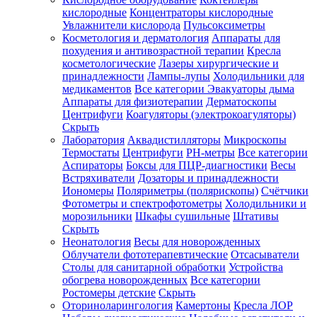
кислородные
Концентраторы кислородные
Увлажнители кислорода
Пульсоксиметры
Косметология и дерматология
Аппараты для
Зарегистрироваться
похудения и антивозрастной терапии
Кресла
косметологические
Лазеры хирургические и
принадлежности
Лампы-лупы
Холодильники для
медикаментов
Все категории
Эвакуаторы дыма
Аппараты для физиотерапии
Дерматоскопы
Зачем
Центрифуги
Коагуляторы (электрокоагуляторы)
регистрироваться?
Скрыть
Лаборатория
Аквадистилляторы
Микроскопы
Все
Термостаты
Центрифуги
PH-метры
Все категории
покупки
в
Аспираторы
Боксы для ПЦР-диагностики
Весы
одном
Встряхиватели
Дозаторы и принадлежности
месте
Иономеры
Поляриметры (полярископы)
Счётчики
Личный
Фотометры и спектрофотометры
Холодильники и
менеджер
морозильники
Шкафы сушильные
Штативы
Отслеживание
Скрыть
статуса
Неонатология
Весы для новорожденных
заказа
Облучатели фототерапевтические
Отсасыватели
Столы для санитарной обработки
Устройства
обогрева новорожденных
Все категории
Ростомеры детские
Скрыть
Оториноларингология
Камертоны
Кресла ЛОР