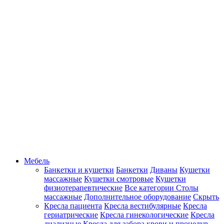
Мебель
Банкетки и кушетки
Банкетки
Диваны
Кушетки
массажные
Кушетки смотровые
Кушетки
физиотерапевтические
Все категории
Столы
массажные
Дополнительное оборудование
Скрыть
Кресла пациента
Кресла вестибулярные
Кресла
гериатрические
Кресла гинекологические
Кресла
диализные
Кресла для забора крови и процедур