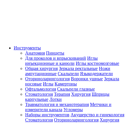
Инструменты
Анатомия
Пинцеты
Для проколов и впрыскиваний
Иглы
инъекционные и канюли
Иглы костномозговые
Общая хирургия
Зеркала ректальные
Ножи
ампутационные
Скальпели
Языкодержатели
Оториноларингология
Воронки ушные
Зеркала
носовые
Иглы
Камертоны
Офтальмология
Скальпели глазные
Стоматология
Терапия
Хирургия
Шприцы
карпульные
Лотки
Травматология и механотерапия
Метчики и
измерители канала
Угломеры
Наборы инструментов
Акушерство и гинекология
Стоматология
Оториноларингология
Хирургия