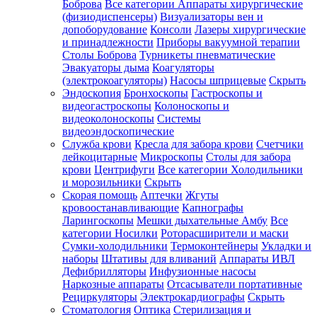
Боброва
Все категории
Аппараты хирургические
(физиодиспенсеры)
Визуализаторы вен и
допоборудование
Консоли
Лазеры хирургические
и принадлежности
Приборы вакуумной терапии
Столы Боброва
Турникеты пневматические
Эвакуаторы дыма
Коагуляторы
(электрокоагуляторы)
Насосы шприцевые
Скрыть
Эндоскопия
Бронхоскопы
Гастроскопы и
видеогастроскопы
Колоноскопы и
видеоколоноскопы
Системы
видеоэндоскопические
Служба крови
Кресла для забора крови
Счетчики
лейкоцитарные
Микроскопы
Столы для забора
крови
Центрифуги
Все категории
Холодильники
и морозильники
Скрыть
Скорая помощь
Аптечки
Жгуты
кровоостанавливающие
Капнографы
Ларингоскопы
Мешки дыхательные Амбу
Все
категории
Носилки
Роторасширители и маски
Сумки-холодильники
Термоконтейнеры
Укладки и
наборы
Штативы для вливаний
Аппараты ИВЛ
Дефибрилляторы
Инфузионные насосы
Наркозные аппараты
Отсасыватели портативные
Рециркуляторы
Электрокардиографы
Скрыть
Стоматология
Оптика
Стерилизация и