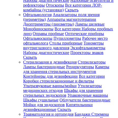
Наборы диагностические
Налобные осветители и
рефлекторы
Отоскопы
Все категории
ЛОР-
комбайны (установки)
Скрыть
Офтальмология
Анализаторы поля зрения
(периметры)
Аппараты магнитотерапии
Диоптриметры (линзметры)
Лампы щелевые
Монобиноскопы
Все категории
Наборы пробных
линз
Оправы пробные
Оптические приборы
Офтальмоскопы
Пупиллометры
Рабочее место
офтальмолога
Столы приборные
Тонометры
внутриглазного давления
Экзофтальмометры
Наборы диагностические
Проекторы знаков
Скрыть
Стерилизация и дезинфекция
Стерилизаторы
Лампы бактерицидные
Рециркуляторы
Камеры
для хранения стерильных инструментов
Контейнеры для дезинфекции
Все категории
Коробки стерилизационные и фильтры
Ультразвуковые ванны/мойки
Утилизаторы
медицинских отходов
Шкафы для хранения
стерильных эндоскопов
Упаковочные машины
Шкафы сушильные
Облучатели бактерицидные
Мойки для эндоскопов
Кипятильники
дезинфекционные
Скрыть
Травматология и ортопедия
Бандажи Стремена