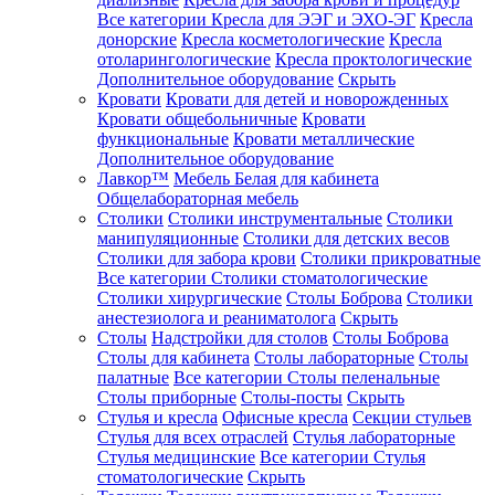
Все категории
Кресла для ЭЭГ и ЭХО-ЭГ
Кресла
донорские
Кресла косметологические
Кресла
отоларингологические
Кресла проктологические
Дополнительное оборудование
Скрыть
Кровати
Кровати для детей и новорожденных
Кровати общебольничные
Кровати
функциональные
Кровати металлические
Дополнительное оборудование
Лавкор™
Мебель Белая для кабинета
Общелабораторная мебель
Столики
Столики инструментальные
Столики
манипуляционные
Столики для детских весов
Столики для забора крови
Столики прикроватные
Все категории
Столики стоматологические
Столики хирургические
Столы Боброва
Столики
анестезиолога и реаниматолога
Скрыть
Столы
Надстройки для столов
Столы Боброва
Столы для кабинета
Столы лабораторные
Столы
палатные
Все категории
Столы пеленальные
Столы приборные
Столы-посты
Скрыть
Стулья и кресла
Офисные кресла
Секции стульев
Стулья для всех отраслей
Стулья лабораторные
Стулья медицинские
Все категории
Стулья
стоматологические
Скрыть