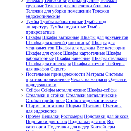
Тележки
Тележки внутрикорпусные
Тележки
грузовые
Тележки для перевозки больных
Тележки для уборки помещений
Тележки
эндоскопические
Тумбы
Тумбы лабораторные
Тумбы под
аппаратуру
Тумбы подкатные
Тумбы
прикроватные
Шкафы
Шкафы вытяжные
Шкафы для документов
Шкафы для ключей (ключницы)
Шкафы для
медикаментов
Шкафы для одежды
Все категории
Шкафы для сумок
Шкафы картотечные
Шкафы
лабораторные
Шкафы навесные
Шкафы-стеллажи
Шкафы для инвентаря
Шкафы аптечки
Трейзеры
для шкафов
Скрыть
Постельные принадлежности
Матрасы
Системы
противопролежневые
Чехлы на матрасы
Одеяла и
пододеяльники
Сейфы
Сейфы металлические
Шкафы-сейфы
Стеллажи и стойки
Стеллажи металлические
Стойки приборные
Стойки эндоскопические
Ширмы и штативы
Ширмы
Штативы
Штативы
для эндоскопов
Прочее
Вешалки
Ростомеры
Подставки для биксов
Подставки для тазов
Подставки для ног
Все
категории
Подставки для ведер
Контейнеры