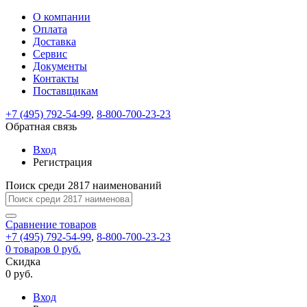
О компании
Восстановление
Обратная
Вход
Регистрация
Оплата
пароля
связь
На
Доставка
вашу
Сервис
почту
Только
Только
Документы
test@example.com
для
для
Ваше
Введите
Заполните
отправлена
ИП
ИП
Контакты
новый
Пароль
На
сообщение
форму.
ссылка.
и
и
пароль
Поставщикам
успешно
вашу
успешно
юр.
юр.
Перейдите
отправлено.
лиц
лиц
восстановлен
почту
Мы
+7 (495) 792-54-99
,
8-800-700-23-23
по
test@test.ru
ней
отправим
Обратная связь
для
отправлена
вам
завершения
ссылка.
Вход
регистрации.
ссылку
Регистрация
Войти
на
указанный
Перейдите
Сообщение
Поиск среди 2817 наименований
Ок
электронный
по
адрес,
ней
перейдя
Сравнение
для
товаров
по
+7 (495) 792-54-99
,
8-800-700-23-23
смены
Запомнить
Забыли
0
товаров
которой
0 руб.
пароля.
меня
пароль?
Сменить
Скидка
вы
0 руб.
сможете
пароль
Я принимаю условия
Войти
задать
пользовательского
Вход
новый
соглашения
и