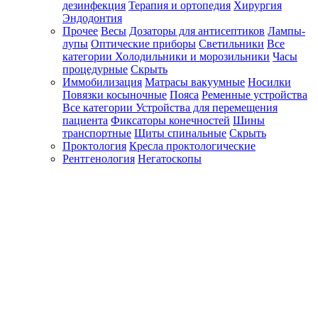
дезинфекция
Терапия и ортопедия
Хирургия
Эндодонтия
Прочее
Весы
Дозаторы для антисептиков
Лампы-
лупы
Оптические приборы
Светильники
Все
категории
Холодильники и морозильники
Часы
процедурные
Скрыть
Иммобилизация
Матрасы вакуумные
Носилки
Повязки косыночные
Пояса
Ременные устройства
Все категории
Устройства для перемещения
пациента
Фиксаторы конечностей
Шины
транспортные
Щиты спинальные
Скрыть
Проктология
Кресла проктологические
Рентгенология
Негатоскопы