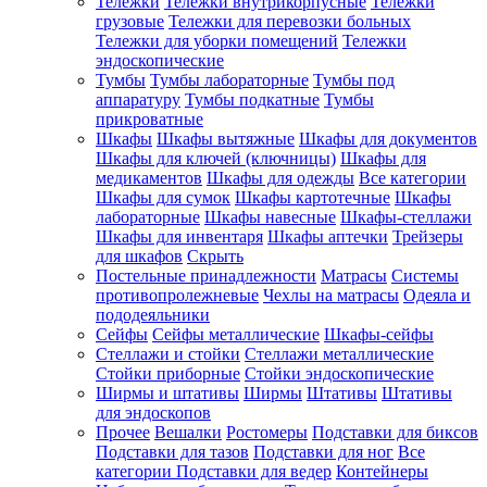
Тележки
Тележки внутрикорпусные
Тележки
грузовые
Тележки для перевозки больных
Тележки для уборки помещений
Тележки
эндоскопические
Тумбы
Тумбы лабораторные
Тумбы под
аппаратуру
Тумбы подкатные
Тумбы
прикроватные
Шкафы
Шкафы вытяжные
Шкафы для документов
Шкафы для ключей (ключницы)
Шкафы для
медикаментов
Шкафы для одежды
Все категории
Шкафы для сумок
Шкафы картотечные
Шкафы
лабораторные
Шкафы навесные
Шкафы-стеллажи
Шкафы для инвентаря
Шкафы аптечки
Трейзеры
для шкафов
Скрыть
Постельные принадлежности
Матрасы
Системы
противопролежневые
Чехлы на матрасы
Одеяла и
пододеяльники
Сейфы
Сейфы металлические
Шкафы-сейфы
Стеллажи и стойки
Стеллажи металлические
Стойки приборные
Стойки эндоскопические
Ширмы и штативы
Ширмы
Штативы
Штативы
для эндоскопов
Прочее
Вешалки
Ростомеры
Подставки для биксов
Подставки для тазов
Подставки для ног
Все
категории
Подставки для ведер
Контейнеры