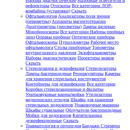
Наборы диагностические
Налобные осветители и
рефлекторы
Отоскопы
Все категории
ЛОР-
комбайны (установки)
Скрыть
Офтальмология
Анализаторы поля зрения
(периметры)
Аппараты магнитотерапии
Диоптриметры (линзметры)
Лампы щелевые
Монобиноскопы
Все категории
Наборы пробных
линз
Оправы пробные
Оптические приборы
Офтальмоскопы
Пупиллометры
Рабочее место
офтальмолога
Столы приборные
Тонометры
внутриглазного давления
Экзофтальмометры
Наборы диагностические
Проекторы знаков
Скрыть
Стерилизация и дезинфекция
Стерилизаторы
Лампы бактерицидные
Рециркуляторы
Камеры
для хранения стерильных инструментов
Контейнеры для дезинфекции
Все категории
Коробки стерилизационные и фильтры
Ультразвуковые ванны/мойки
Утилизаторы
медицинских отходов
Шкафы для хранения
стерильных эндоскопов
Упаковочные машины
Шкафы сушильные
Облучатели бактерицидные
Мойки для эндоскопов
Кипятильники
дезинфекционные
Скрыть
Травматология и ортопедия
Бандажи Стремена