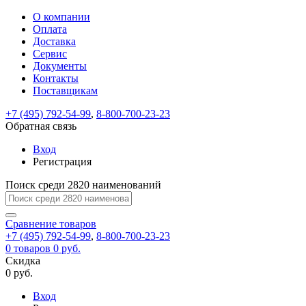
О компании
Восстановление
Обратная
Вход
Регистрация
Оплата
пароля
связь
На
Доставка
вашу
Сервис
почту
Только
Только
Документы
test@example.com
для
для
Ваше
Введите
Заполните
отправлена
ИП
ИП
Контакты
новый
Пароль
На
сообщение
форму.
ссылка.
и
и
пароль
Поставщикам
успешно
вашу
успешно
юр.
юр.
Перейдите
отправлено.
лиц
лиц
восстановлен
почту
Мы
+7 (495) 792-54-99
,
8-800-700-23-23
по
test@test.ru
ней
отправим
Обратная связь
для
отправлена
вам
завершения
ссылка.
Вход
регистрации.
ссылку
Регистрация
Войти
на
указанный
Перейдите
Сообщение
Поиск среди 2820 наименований
Ок
электронный
по
адрес,
ней
перейдя
Сравнение
для
товаров
по
+7 (495) 792-54-99
,
8-800-700-23-23
смены
Запомнить
Забыли
0
товаров
которой
0 руб.
пароля.
меня
пароль?
Сменить
Скидка
вы
0 руб.
сможете
пароль
Я принимаю условия
Войти
задать
пользовательского
Вход
новый
соглашения
и