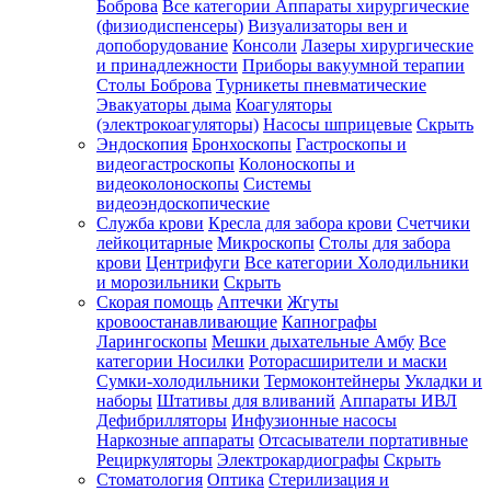
Боброва
Все категории
Аппараты хирургические
(физиодиспенсеры)
Визуализаторы вен и
допоборудование
Консоли
Лазеры хирургические
и принадлежности
Приборы вакуумной терапии
Столы Боброва
Турникеты пневматические
Эвакуаторы дыма
Коагуляторы
(электрокоагуляторы)
Насосы шприцевые
Скрыть
Эндоскопия
Бронхоскопы
Гастроскопы и
видеогастроскопы
Колоноскопы и
видеоколоноскопы
Системы
видеоэндоскопические
Служба крови
Кресла для забора крови
Счетчики
лейкоцитарные
Микроскопы
Столы для забора
крови
Центрифуги
Все категории
Холодильники
и морозильники
Скрыть
Скорая помощь
Аптечки
Жгуты
кровоостанавливающие
Капнографы
Ларингоскопы
Мешки дыхательные Амбу
Все
категории
Носилки
Роторасширители и маски
Сумки-холодильники
Термоконтейнеры
Укладки и
наборы
Штативы для вливаний
Аппараты ИВЛ
Дефибрилляторы
Инфузионные насосы
Наркозные аппараты
Отсасыватели портативные
Рециркуляторы
Электрокардиографы
Скрыть
Стоматология
Оптика
Стерилизация и