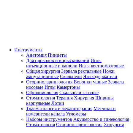
Инструменты
Анатомия
Пинцеты
Для проколов и впрыскиваний
Иглы
инъекционные и канюли
Иглы костномозговые
Общая хирургия
Зеркала ректальные
Ножи
ампутационные
Скальпели
Языкодержатели
Оториноларингология
Воронки ушные
Зеркала
носовые
Иглы
Камертоны
Офтальмология
Скальпели глазные
Стоматология
Терапия
Хирургия
Шприцы
карпульные
Лотки
Травматология и механотерапия
Метчики и
измерители канала
Угломеры
Наборы инструментов
Акушерство и гинекология
Стоматология
Оториноларингология
Хирургия