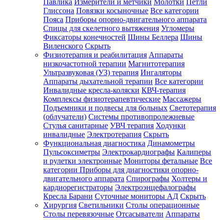
Павлика
Измерители и метчики
Молотки
Петли
Глиссона
Повязки косыночные
Все категории
Пояса
Приборы опорно-двигательного аппарата
Спицы для скелетного вытяжения
Угломеры
Фиксаторы конечностей
Шины Беллера
Шины
Виленского
Скрыть
Физиотерапия и реабилитация
Аппараты
низкочастотной терапии
Магнитотерапия
Ультразвуковая (УЗ) терапия
Ингаляторы
Аппараты дыхательной терапии
Все категории
Инвалидные кресла-коляски
КВЧ-терапия
Комплексы физиотерапевтические
Массажеры
Подъемники и подвесы для больных
Светотерапия
(облучатели)
Системы противопролежневые
Стулья санитарные
УВЧ терапия
Ходунки
инвалидные
Электротерапия
Скрыть
Функциональная диагностика
Динамометры
Пульсоксиметры
Электрокардиографы
Калиперы
и рулетки электронные
Мониторы фетальные
Все
категории
Приборы для диагностики опорно-
двигательного аппарата
Спирографы
Холтеры и
кардиорегистраторы
Электроэнцефалографы
Кресла Барани
Суточные мониторы АД
Скрыть
Хирургия
Светильники
Столы операционные
Столы перевязочные
Отсасыватели
Аппараты