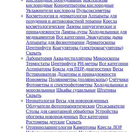
кислородные
Концентраторы кислородные
Увлажнители кислорода
Пульсоксиметры
Косметология и дерматология
Аппараты для
Зарегистрироваться
похудения и антивозрастной терапии
Кресла
косметологические
Лазеры хирургические и
принадлежности
Лампы-лупы
Холодильники для
медикаментов
Все категории
Эвакуаторы дыма
Аппараты для физиотерапии
Дерматоскопы
Зачем
Центрифуги
Коагуляторы (электрокоагуляторы)
регистрироваться?
Скрыть
Лаборатория
Аквадистилляторы
Микроскопы
Все
Термостаты
Центрифуги
PH-метры
Все категории
покупки
в
Аспираторы
Боксы для ПЦР-диагностики
Весы
одном
Встряхиватели
Дозаторы и принадлежности
месте
Иономеры
Поляриметры (полярископы)
Счётчики
Личный
Фотометры и спектрофотометры
Холодильники и
менеджер
морозильники
Шкафы сушильные
Штативы
Отслеживание
Скрыть
статуса
Неонатология
Весы для новорожденных
заказа
Облучатели фототерапевтические
Отсасыватели
Столы для санитарной обработки
Устройства
обогрева новорожденных
Все категории
Ростомеры детские
Скрыть
Оториноларингология
Камертоны
Кресла ЛОР