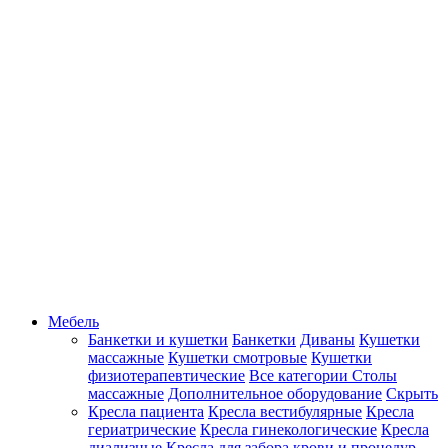
Мебель
Банкетки и кушетки
Банкетки
Диваны
Кушетки
массажные
Кушетки смотровые
Кушетки
физиотерапевтические
Все категории
Столы
массажные
Дополнительное оборудование
Скрыть
Кресла пациента
Кресла вестибулярные
Кресла
гериатрические
Кресла гинекологические
Кресла
диализные
Кресла для забора крови и процедур