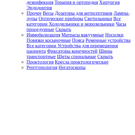
дезинфекция
Терапия и ортопедия
Хирургия
Эндодонтия
Прочее
Весы
Дозаторы для антисептиков
Лампы-
лупы
Оптические приборы
Светильники
Все
категории
Холодильники и морозильники
Часы
процедурные
Скрыть
Иммобилизация
Матрасы вакуумные
Носилки
Повязки косыночные
Пояса
Ременные устройства
Все категории
Устройства для перемещения
пациента
Фиксаторы конечностей
Шины
транспортные
Щиты спинальные
Скрыть
Проктология
Кресла проктологические
Рентгенология
Негатоскопы