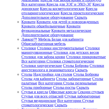
Все категории
Кресла для ЭЭГ и ЭХО-ЭГ
Кресла
донорские
Кресла косметологические
Кресла
отоларингологические
Кресла проктологические
Дополнительное оборудование
Скрыть
Кровати
Кровати для детей и новорожденных
Кровати общебольничные
Кровати
функциональные
Кровати металлические
Дополнительное оборудование
Лавкор™
Мебель Белая для кабинета
Общелабораторная мебель
Столики
Столики инструментальные
Столики
манипуляционные
Столики для детских весов
Столики для забора крови
Столики прикроватные
Все категории
Столики стоматологические
Столики хирургические
Столы Боброва
Столики
анестезиолога и реаниматолога
Скрыть
Столы
Надстройки для столов
Столы Боброва
Столы для кабинета
Столы лабораторные
Столы
палатные
Все категории
Столы пеленальные
Столы приборные
Столы-посты
Скрыть
Стулья и кресла
Офисные кресла
Секции стульев
Стулья для всех отраслей
Стулья лабораторные
Стулья медицинские
Все категории
Стулья
стоматологические
Скрыть