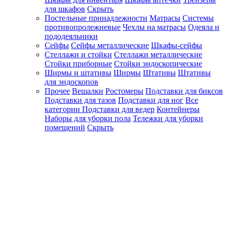
для шкафов
Скрыть
Постельные принадлежности
Матрасы
Системы
противопролежневые
Чехлы на матрасы
Одеяла и
пододеяльники
Сейфы
Сейфы металлические
Шкафы-сейфы
Стеллажи и стойки
Стеллажи металлические
Стойки приборные
Стойки эндоскопические
Ширмы и штативы
Ширмы
Штативы
Штативы
для эндоскопов
Прочее
Вешалки
Ростомеры
Подставки для биксов
Подставки для тазов
Подставки для ног
Все
категории
Подставки для ведер
Контейнеры
Наборы для уборки пола
Тележки для уборки
помещений
Скрыть