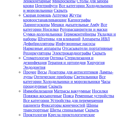
лейкоцитарные
Микроскопы
Столы для забора
крови
Центрифуги
Все категории
Холодильники
и морозильники
Скрыть
Скорая помощь
Аптечки
Жгуты
кровоостанавливающие
Капнографы
Ларингоскопы
Мешки дыхательные Амбу
Все
категории
Носилки
Роторасширители и маски
Сумки-холодильники
Термоконтейнеры
Укладки и
наборы
Штативы для вливаний
Аппараты ИВЛ
Дефибрилляторы
Инфузионные насосы
Наркозные аппараты
Отсасыватели портативные
Рециркуляторы
Электрокардиографы
Скрыть
Стоматология
Оптика
Стерилизация и
дезинфекция
Терапия и ортопедия
Хирургия
Эндодонтия
Прочее
Весы
Дозаторы для антисептиков
Лампы-
лупы
Оптические приборы
Светильники
Все
категории
Холодильники и морозильники
Часы
процедурные
Скрыть
Иммобилизация
Матрасы вакуумные
Носилки
Повязки косыночные
Пояса
Ременные устройства
Все категории
Устройства для перемещения
пациента
Фиксаторы конечностей
Шины
транспортные
Щиты спинальные
Скрыть
Проктология
Кресла проктологические