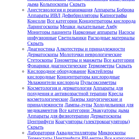
дыма
Кольпоскопы
Скрыть
Анестезиология и реанимация
Аппараты Боброва
Аппараты ИВЛ
Дефибрилляторы
Капнографы
Консоли
Все категории
Концентраторы кислорода
Ларингоскопы
Мешки дыхательные Амбу
Мониторы пациента
Наркозные аппараты
Насосы
инфузионные
Светильники
Расходные материалы
Скрыть
Диагностика
Алкотестеры и принадлежности
Дерматоскопы
Молоточки неврологические
Стетоскопы
Тонометры и манжеты
Все категории
Фонарики диагностические
Термометры
Скрыть
Кислородное оборудование
Коктейлеры
кислородные
Концентраторы кислородные
Увлажнители кислорода
Пульсоксиметры
Косметология и дерматология
Аппараты для
похудения и антивозрастной терапии
Кресла
косметологические
Лазеры хирургические и
принадлежности
Лампы-лупы
Холодильники для
медикаментов
Все категории
Эвакуаторы дыма
Аппараты для физиотерапии
Дерматоскопы
Центрифуги
Коагуляторы (электрокоагуляторы)
Скрыть
Лаборатория
Аквадистилляторы
Микроскопы
Термостаты
Центрифуги
PH-метры
Все категории