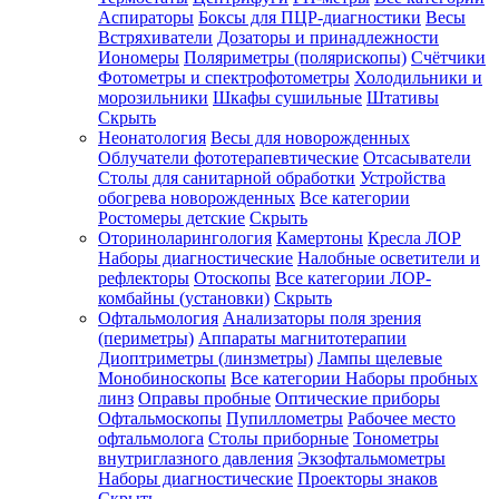
Аспираторы
Боксы для ПЦР-диагностики
Весы
Встряхиватели
Дозаторы и принадлежности
Иономеры
Поляриметры (полярископы)
Счётчики
Фотометры и спектрофотометры
Холодильники и
морозильники
Шкафы сушильные
Штативы
Скрыть
Неонатология
Весы для новорожденных
Облучатели фототерапевтические
Отсасыватели
Столы для санитарной обработки
Устройства
обогрева новорожденных
Все категории
Ростомеры детские
Скрыть
Оториноларингология
Камертоны
Кресла ЛОР
Наборы диагностические
Налобные осветители и
рефлекторы
Отоскопы
Все категории
ЛОР-
комбайны (установки)
Скрыть
Офтальмология
Анализаторы поля зрения
(периметры)
Аппараты магнитотерапии
Диоптриметры (линзметры)
Лампы щелевые
Монобиноскопы
Все категории
Наборы пробных
линз
Оправы пробные
Оптические приборы
Офтальмоскопы
Пупиллометры
Рабочее место
офтальмолога
Столы приборные
Тонометры
внутриглазного давления
Экзофтальмометры
Наборы диагностические
Проекторы знаков
Скрыть