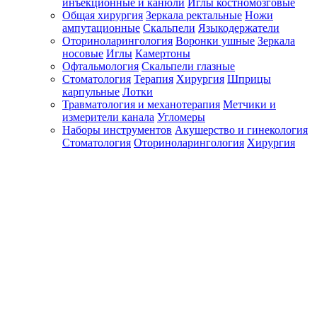
инъекционные и канюли
Иглы костномозговые
Общая хирургия
Зеркала ректальные
Ножи
ампутационные
Скальпели
Языкодержатели
Оториноларингология
Воронки ушные
Зеркала
носовые
Иглы
Камертоны
Офтальмология
Скальпели глазные
Стоматология
Терапия
Хирургия
Шприцы
карпульные
Лотки
Травматология и механотерапия
Метчики и
измерители канала
Угломеры
Наборы инструментов
Акушерство и гинекология
Стоматология
Оториноларингология
Хирургия