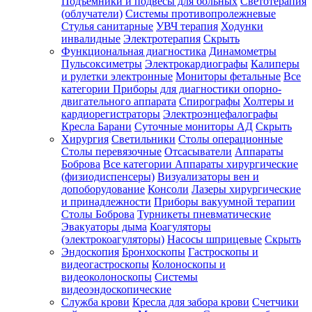
Подъемники и подвесы для больных
Светотерапия
(облучатели)
Системы противопролежневые
Стулья санитарные
УВЧ терапия
Ходунки
инвалидные
Электротерапия
Скрыть
Функциональная диагностика
Динамометры
Пульсоксиметры
Электрокардиографы
Калиперы
и рулетки электронные
Мониторы фетальные
Все
категории
Приборы для диагностики опорно-
двигательного аппарата
Спирографы
Холтеры и
кардиорегистраторы
Электроэнцефалографы
Кресла Барани
Суточные мониторы АД
Скрыть
Хирургия
Светильники
Столы операционные
Столы перевязочные
Отсасыватели
Аппараты
Боброва
Все категории
Аппараты хирургические
(физиодиспенсеры)
Визуализаторы вен и
допоборудование
Консоли
Лазеры хирургические
и принадлежности
Приборы вакуумной терапии
Столы Боброва
Турникеты пневматические
Эвакуаторы дыма
Коагуляторы
(электрокоагуляторы)
Насосы шприцевые
Скрыть
Эндоскопия
Бронхоскопы
Гастроскопы и
видеогастроскопы
Колоноскопы и
видеоколоноскопы
Системы
видеоэндоскопические
Служба крови
Кресла для забора крови
Счетчики