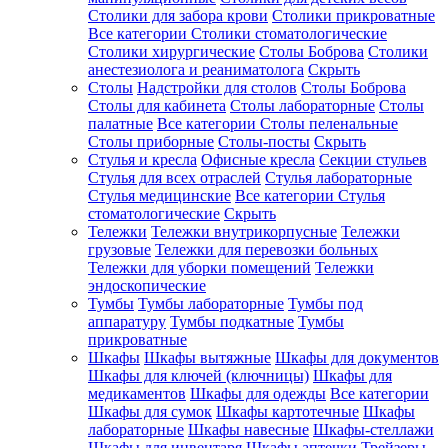
Столики для забора крови
Столики прикроватные
Все категории
Столики стоматологические
Столики хирургические
Столы Боброва
Столики
анестезиолога и реаниматолога
Скрыть
Столы
Надстройки для столов
Столы Боброва
Столы для кабинета
Столы лабораторные
Столы
палатные
Все категории
Столы пеленальные
Столы приборные
Столы-посты
Скрыть
Стулья и кресла
Офисные кресла
Секции стульев
Стулья для всех отраслей
Стулья лабораторные
Стулья медицинские
Все категории
Стулья
стоматологические
Скрыть
Тележки
Тележки внутрикорпусные
Тележки
грузовые
Тележки для перевозки больных
Тележки для уборки помещений
Тележки
эндоскопические
Тумбы
Тумбы лабораторные
Тумбы под
аппаратуру
Тумбы подкатные
Тумбы
прикроватные
Шкафы
Шкафы вытяжные
Шкафы для документов
Шкафы для ключей (ключницы)
Шкафы для
медикаментов
Шкафы для одежды
Все категории
Шкафы для сумок
Шкафы картотечные
Шкафы
лабораторные
Шкафы навесные
Шкафы-стеллажи
Шкафы для инвентаря
Шкафы аптечки
Трейзеры