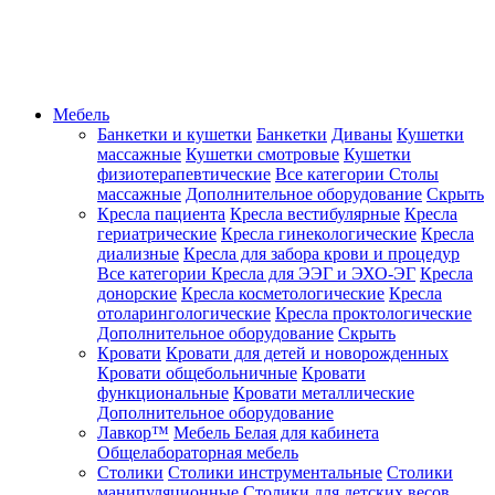
Мебель
Банкетки и кушетки
Банкетки
Диваны
Кушетки
массажные
Кушетки смотровые
Кушетки
физиотерапевтические
Все категории
Столы
массажные
Дополнительное оборудование
Скрыть
Кресла пациента
Кресла вестибулярные
Кресла
гериатрические
Кресла гинекологические
Кресла
диализные
Кресла для забора крови и процедур
Все категории
Кресла для ЭЭГ и ЭХО-ЭГ
Кресла
донорские
Кресла косметологические
Кресла
отоларингологические
Кресла проктологические
Дополнительное оборудование
Скрыть
Кровати
Кровати для детей и новорожденных
Кровати общебольничные
Кровати
функциональные
Кровати металлические
Дополнительное оборудование
Лавкор™
Мебель Белая для кабинета
Общелабораторная мебель
Столики
Столики инструментальные
Столики
манипуляционные
Столики для детских весов