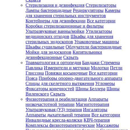
Стерилизация и дезинфекция
Стерилизаторы
Лампы бактерицидные
Рециркуляторы
Камеры
для хранения стерильных инструментов
Контейнеры для дезинфекции
Все категории
Коробки стерилизационные и фильтры
Ультразвуковые ванны/мойки
Утилизаторы
медицинских отходов
Шкафы для хранения
стерильных эндоскопов
Упаковочные машины
Шкафы сушильные
Облучатели бактерицидные
Мойки для эндоскопов
Кипятильники
дезинфекционные
Скрыть
Травматология и ортопедия
Бандажи Стремена
Павлика
Измерители и метчики
Молотки
Петли
Глиссона
Повязки косыночные
Все категории
Пояса
Приборы опорно-двигательного аппарата
Спицы для скелетного вытяжения
Угломеры
Фиксаторы конечностей
Шины Беллера
Шины
Виленского
Скрыть
Физиотерапия и реабилитация
Аппараты
низкочастотной терапии
Магнитотерапия
Ультразвуковая (УЗ) терапия
Ингаляторы
Аппараты дыхательной терапии
Все категории
Инвалидные кресла-коляски
КВЧ-терапия
Комплексы физиотерапевтические
Массажеры