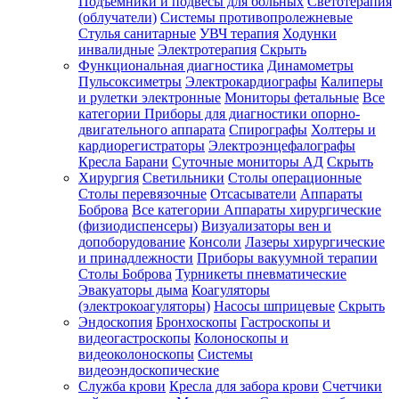
Подъемники и подвесы для больных
Светотерапия
(облучатели)
Системы противопролежневые
Стулья санитарные
УВЧ терапия
Ходунки
инвалидные
Электротерапия
Скрыть
Функциональная диагностика
Динамометры
Пульсоксиметры
Электрокардиографы
Калиперы
и рулетки электронные
Мониторы фетальные
Все
категории
Приборы для диагностики опорно-
двигательного аппарата
Спирографы
Холтеры и
кардиорегистраторы
Электроэнцефалографы
Кресла Барани
Суточные мониторы АД
Скрыть
Хирургия
Светильники
Столы операционные
Столы перевязочные
Отсасыватели
Аппараты
Боброва
Все категории
Аппараты хирургические
(физиодиспенсеры)
Визуализаторы вен и
допоборудование
Консоли
Лазеры хирургические
и принадлежности
Приборы вакуумной терапии
Столы Боброва
Турникеты пневматические
Эвакуаторы дыма
Коагуляторы
(электрокоагуляторы)
Насосы шприцевые
Скрыть
Эндоскопия
Бронхоскопы
Гастроскопы и
видеогастроскопы
Колоноскопы и
видеоколоноскопы
Системы
видеоэндоскопические
Служба крови
Кресла для забора крови
Счетчики