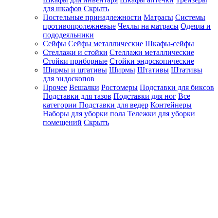
для шкафов
Скрыть
Постельные принадлежности
Матрасы
Системы
противопролежневые
Чехлы на матрасы
Одеяла и
пододеяльники
Сейфы
Сейфы металлические
Шкафы-сейфы
Стеллажи и стойки
Стеллажи металлические
Стойки приборные
Стойки эндоскопические
Ширмы и штативы
Ширмы
Штативы
Штативы
для эндоскопов
Прочее
Вешалки
Ростомеры
Подставки для биксов
Подставки для тазов
Подставки для ног
Все
категории
Подставки для ведер
Контейнеры
Наборы для уборки пола
Тележки для уборки
помещений
Скрыть