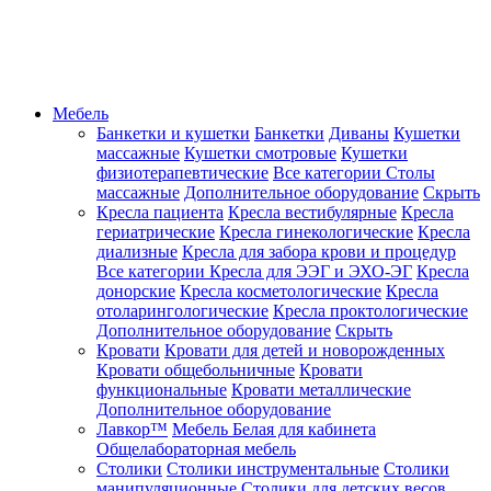
Мебель
Банкетки и кушетки
Банкетки
Диваны
Кушетки
массажные
Кушетки смотровые
Кушетки
физиотерапевтические
Все категории
Столы
массажные
Дополнительное оборудование
Скрыть
Кресла пациента
Кресла вестибулярные
Кресла
гериатрические
Кресла гинекологические
Кресла
диализные
Кресла для забора крови и процедур
Все категории
Кресла для ЭЭГ и ЭХО-ЭГ
Кресла
донорские
Кресла косметологические
Кресла
отоларингологические
Кресла проктологические
Дополнительное оборудование
Скрыть
Кровати
Кровати для детей и новорожденных
Кровати общебольничные
Кровати
функциональные
Кровати металлические
Дополнительное оборудование
Лавкор™
Мебель Белая для кабинета
Общелабораторная мебель
Столики
Столики инструментальные
Столики
манипуляционные
Столики для детских весов