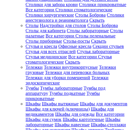
Столики для забора крови
Столики прикроватные
Все категории
Столики стоматологические
Столики хирургические
Столы Боброва
Столики
анестезиолога и реаниматолога
Скрыть
Столы
Надстройки для столов
Столы Боброва
Столы для кабинета
Столы лабораторные
Столы
палатные
Все категории
Столы пеленальные
Столы приборные
Столы-посты
Скрыть
Стулья и кресла
Офисные кресла
Секции стульев
Стулья для всех отраслей
Стулья лабораторные
Стулья медицинские
Все категории
Стулья
стоматологические
Скрыть
Тележки
Тележки внутрикорпусные
Тележки
грузовые
Тележки для перевозки больных
Тележки для уборки помещений
Тележки
эндоскопические
Тумбы
Тумбы лабораторные
Тумбы под
аппаратуру
Тумбы подкатные
Тумбы
прикроватные
Шкафы
Шкафы вытяжные
Шкафы для документов
Шкафы для ключей (ключницы)
Шкафы для
медикаментов
Шкафы для одежды
Все категории
Шкафы для сумок
Шкафы картотечные
Шкафы
лабораторные
Шкафы навесные
Шкафы-стеллажи
Шкафы для инвентаря
Шкафы аптечки
Трейзеры