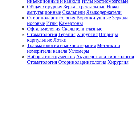
инъекционные и канюли
Иглы костномозговые
Общая хирургия
Зеркала ректальные
Ножи
ампутационные
Скальпели
Языкодержатели
Оториноларингология
Воронки ушные
Зеркала
носовые
Иглы
Камертоны
Офтальмология
Скальпели глазные
Стоматология
Терапия
Хирургия
Шприцы
карпульные
Лотки
Травматология и механотерапия
Метчики и
измерители канала
Угломеры
Наборы инструментов
Акушерство и гинекология
Стоматология
Оториноларингология
Хирургия