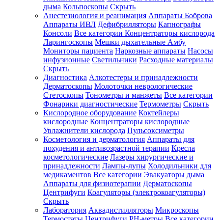
дыма
Кольпоскопы
Скрыть
Анестезиология и реанимация
Аппараты Боброва
Аппараты ИВЛ
Дефибрилляторы
Капнографы
Консоли
Все категории
Концентраторы кислорода
Ларингоскопы
Мешки дыхательные Амбу
Мониторы пациента
Наркозные аппараты
Насосы
инфузионные
Светильники
Расходные материалы
Скрыть
Диагностика
Алкотестеры и принадлежности
Дерматоскопы
Молоточки неврологические
Стетоскопы
Тонометры и манжеты
Все категории
Фонарики диагностические
Термометры
Скрыть
Кислородное оборудование
Коктейлеры
кислородные
Концентраторы кислородные
Увлажнители кислорода
Пульсоксиметры
Косметология и дерматология
Аппараты для
похудения и антивозрастной терапии
Кресла
косметологические
Лазеры хирургические и
принадлежности
Лампы-лупы
Холодильники для
медикаментов
Все категории
Эвакуаторы дыма
Аппараты для физиотерапии
Дерматоскопы
Центрифуги
Коагуляторы (электрокоагуляторы)
Скрыть
Лаборатория
Аквадистилляторы
Микроскопы
Термостаты
Центрифуги
PH-метры
Все категории