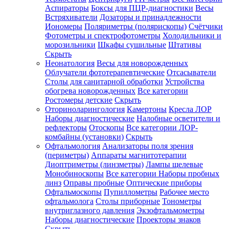
Аспираторы
Боксы для ПЦР-диагностики
Весы
Встряхиватели
Дозаторы и принадлежности
Иономеры
Поляриметры (полярископы)
Счётчики
Фотометры и спектрофотометры
Холодильники и
морозильники
Шкафы сушильные
Штативы
Скрыть
Неонатология
Весы для новорожденных
Облучатели фототерапевтические
Отсасыватели
Столы для санитарной обработки
Устройства
обогрева новорожденных
Все категории
Ростомеры детские
Скрыть
Оториноларингология
Камертоны
Кресла ЛОР
Наборы диагностические
Налобные осветители и
рефлекторы
Отоскопы
Все категории
ЛОР-
комбайны (установки)
Скрыть
Офтальмология
Анализаторы поля зрения
(периметры)
Аппараты магнитотерапии
Диоптриметры (линзметры)
Лампы щелевые
Монобиноскопы
Все категории
Наборы пробных
линз
Оправы пробные
Оптические приборы
Офтальмоскопы
Пупиллометры
Рабочее место
офтальмолога
Столы приборные
Тонометры
внутриглазного давления
Экзофтальмометры
Наборы диагностические
Проекторы знаков
Скрыть