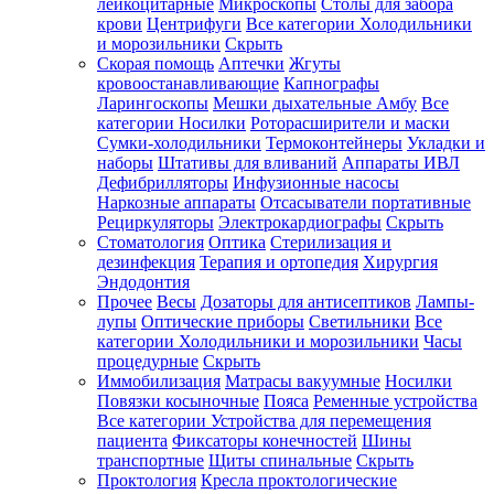
лейкоцитарные
Микроскопы
Столы для забора
крови
Центрифуги
Все категории
Холодильники
и морозильники
Скрыть
Скорая помощь
Аптечки
Жгуты
кровоостанавливающие
Капнографы
Ларингоскопы
Мешки дыхательные Амбу
Все
категории
Носилки
Роторасширители и маски
Сумки-холодильники
Термоконтейнеры
Укладки и
наборы
Штативы для вливаний
Аппараты ИВЛ
Дефибрилляторы
Инфузионные насосы
Наркозные аппараты
Отсасыватели портативные
Рециркуляторы
Электрокардиографы
Скрыть
Стоматология
Оптика
Стерилизация и
дезинфекция
Терапия и ортопедия
Хирургия
Эндодонтия
Прочее
Весы
Дозаторы для антисептиков
Лампы-
лупы
Оптические приборы
Светильники
Все
категории
Холодильники и морозильники
Часы
процедурные
Скрыть
Иммобилизация
Матрасы вакуумные
Носилки
Повязки косыночные
Пояса
Ременные устройства
Все категории
Устройства для перемещения
пациента
Фиксаторы конечностей
Шины
транспортные
Щиты спинальные
Скрыть
Проктология
Кресла проктологические