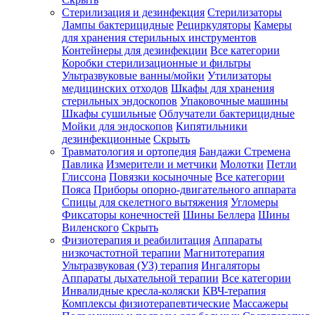
Стерилизация и дезинфекция
Стерилизаторы
Лампы бактерицидные
Рециркуляторы
Камеры
для хранения стерильных инструментов
Контейнеры для дезинфекции
Все категории
Коробки стерилизационные и фильтры
Ультразвуковые ванны/мойки
Утилизаторы
медицинских отходов
Шкафы для хранения
стерильных эндоскопов
Упаковочные машины
Шкафы сушильные
Облучатели бактерицидные
Мойки для эндоскопов
Кипятильники
дезинфекционные
Скрыть
Травматология и ортопедия
Бандажи Стремена
Павлика
Измерители и метчики
Молотки
Петли
Глиссона
Повязки косыночные
Все категории
Пояса
Приборы опорно-двигательного аппарата
Спицы для скелетного вытяжения
Угломеры
Фиксаторы конечностей
Шины Беллера
Шины
Виленского
Скрыть
Физиотерапия и реабилитация
Аппараты
низкочастотной терапии
Магнитотерапия
Ультразвуковая (УЗ) терапия
Ингаляторы
Аппараты дыхательной терапии
Все категории
Инвалидные кресла-коляски
КВЧ-терапия
Комплексы физиотерапевтические
Массажеры