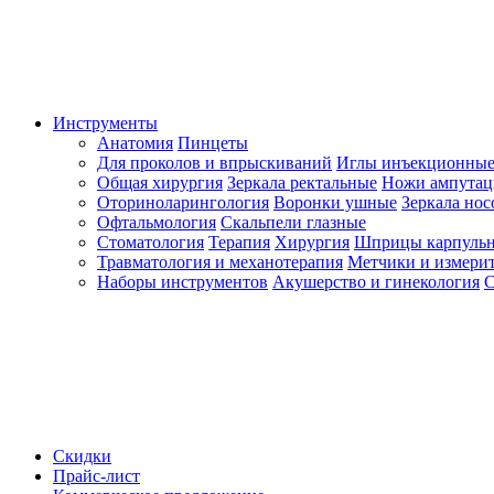
Инструменты
Анатомия
Пинцеты
Для проколов и впрыскиваний
Иглы инъекционные
Общая хирургия
Зеркала ректальные
Ножи ампута
Оториноларингология
Воронки ушные
Зеркала но
Офтальмология
Скальпели глазные
Стоматология
Терапия
Хирургия
Шприцы карпуль
Травматология и механотерапия
Метчики и измерит
Наборы инструментов
Акушерство и гинекология
С
Скидки
Прайс-лист