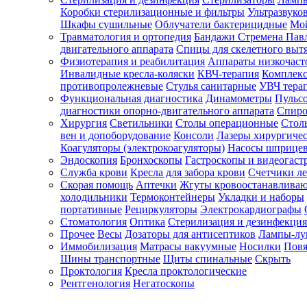
Коробки стерилизационные и фильтры
Ультразвуко
Шкафы сушильные
Облучатели бактерицидные
Мой
Травматология и ортопедия
Бандажи Стремена Пав
Зарегистрироваться
двигательного аппарата
Спицы для скелетного выт
Физиотерапия и реабилитация
Аппараты низкочаст
Инвалидные кресла-коляски
КВЧ-терапия
Комплекс
противопролежневые
Стулья санитарные
УВЧ тера
Функциональная диагностика
Динамометры
Пульс
Зачем
диагностики опорно-двигательного аппарата
Спиро
регистрироваться?
Хирургия
Светильники
Столы операционные
Стол
вен и допоборудование
Консоли
Лазеры хирургиче
Все
Коагуляторы (электрокоагуляторы)
Насосы шприце
покупки
Эндоскопия
Бронхоскопы
Гастроскопы и видеогаст
в
одном
Служба крови
Кресла для забора крови
Счетчики л
месте
Скорая помощь
Аптечки
Жгуты кровоостанавлива
Личный
холодильники
Термоконтейнеры
Укладки и наборы
менеджер
портативные
Рециркуляторы
Электрокардиографы
Стоматология
Оптика
Стерилизация и дезинфекция
Отслеживание
статуса
Прочее
Весы
Дозаторы для антисептиков
Лампы-л
заказа
Иммобилизация
Матрасы вакуумные
Носилки
Повя
Шины транспортные
Щиты спинальные
Скрыть
Проктология
Кресла проктологические
Рентгенология
Негатоскопы