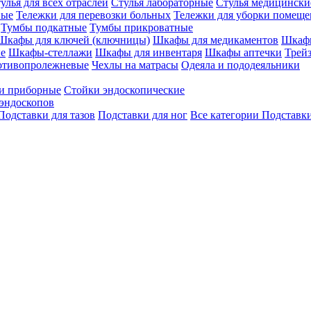
улья для всех отраслей
Стулья лабораторные
Стулья медицински
вые
Тележки для перевозки больных
Тележки для уборки помещ
Тумбы подкатные
Тумбы прикроватные
Шкафы для ключей (ключницы)
Шкафы для медикаментов
Шкафы
е
Шкафы-стеллажи
Шкафы для инвентаря
Шкафы аптечки
Трей
отивопролежневые
Чехлы на матрасы
Одеяла и пододеяльники
и приборные
Стойки эндоскопические
эндоскопов
Подставки для тазов
Подставки для ног
Все категории
Подставки