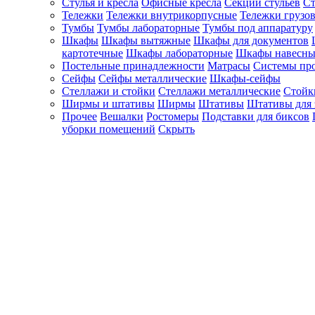
Стулья и кресла
Офисные кресла
Секции стульев
Ст
Тележки
Тележки внутрикорпусные
Тележки грузо
Тумбы
Тумбы лабораторные
Тумбы под аппаратуру
Шкафы
Шкафы вытяжные
Шкафы для документов
картотечные
Шкафы лабораторные
Шкафы навесны
Постельные принадлежности
Матрасы
Системы пр
Сейфы
Сейфы металлические
Шкафы-сейфы
Стеллажи и стойки
Стеллажи металлические
Стойк
Ширмы и штативы
Ширмы
Штативы
Штативы для 
Прочее
Вешалки
Ростомеры
Подставки для биксов
уборки помещений
Скрыть