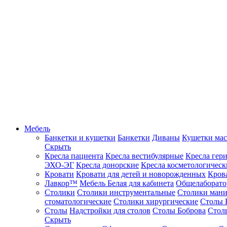
Мебель
Банкетки и кушетки
Банкетки
Диваны
Кушетки ма
Скрыть
Кресла пациента
Кресла вестибулярные
Кресла гер
ЭХО-ЭГ
Кресла донорские
Кресла косметологическ
Кровати
Кровати для детей и новорожденных
Кров
Лавкор™
Мебель Белая для кабинета
Общелаборато
Столики
Столики инструментальные
Столики ман
стоматологические
Столики хирургические
Столы 
Столы
Надстройки для столов
Столы Боброва
Стол
Скрыть