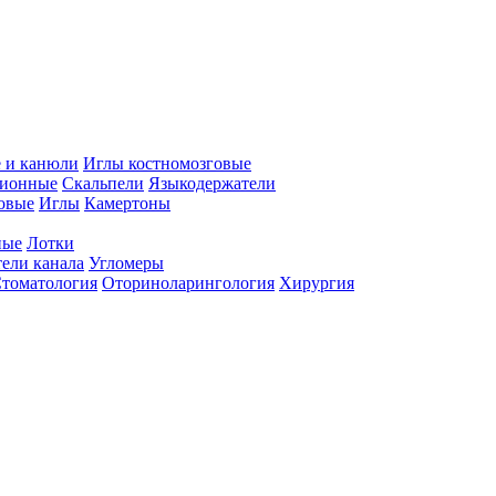
 и канюли
Иглы костномозговые
ционные
Скальпели
Языкодержатели
совые
Иглы
Камертоны
ные
Лотки
ели канала
Угломеры
томатология
Оториноларингология
Хирургия