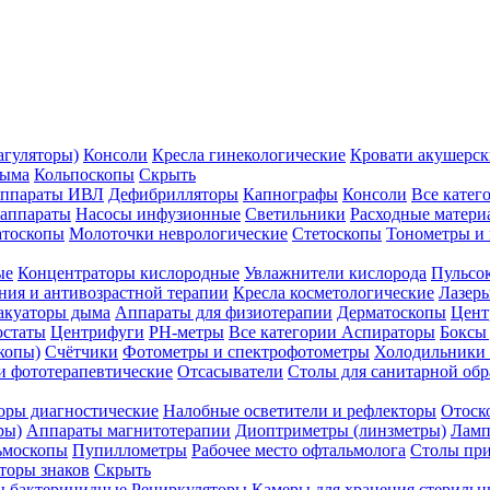
агуляторы)
Консоли
Кресла гинекологические
Кровати акушерск
дыма
Кольпоскопы
Скрыть
ппараты ИВЛ
Дефибрилляторы
Капнографы
Консоли
Все катег
 аппараты
Насосы инфузионные
Светильники
Расходные матери
атоскопы
Молоточки неврологические
Стетоскопы
Тонометры и
ые
Концентраторы кислородные
Увлажнители кислорода
Пульсо
ния и антивозрастной терапии
Кресла косметологические
Лазер
акуаторы дыма
Аппараты для физиотерапии
Дерматоскопы
Цент
остаты
Центрифуги
PH-метры
Все категории
Аспираторы
Боксы
копы)
Счётчики
Фотометры и спектрофотометры
Холодильники 
и фототерапевтические
Отсасыватели
Столы для санитарной обр
оры диагностические
Налобные осветители и рефлекторы
Отоск
ры)
Аппараты магнитотерапии
Диоптриметры (линзметры)
Ламп
ьмоскопы
Пупиллометры
Рабочее место офтальмолога
Столы пр
торы знаков
Скрыть
 бактерицидные
Рециркуляторы
Камеры для хранения стериль