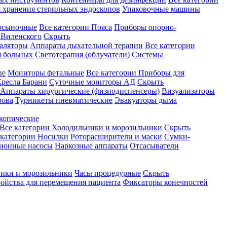
 хранения стерильных эндоскопов
Упаковочные машины
осыночные
Все категории
Пояса
Приборы опорно-
Виленского
Скрыть
аляторы
Аппараты дыхательной терапии
Все категории
я больных
Светотерапия (облучатели)
Системы
ые
Мониторы фетальные
Все категории
Приборы для
ресла Барани
Суточные мониторы АД
Скрыть
Аппараты хирургические (физиодиспенсеры)
Визуализаторы
рова
Турникеты пневматические
Эвакуаторы дыма
копические
Все категории
Холодильники и морозильники
Скрыть
 категории
Носилки
Роторасширители и маски
Сумки-
ионные насосы
Наркозные аппараты
Отсасыватели
ики и морозильники
Часы процедурные
Скрыть
ройства для перемещения пациента
Фиксаторы конечностей