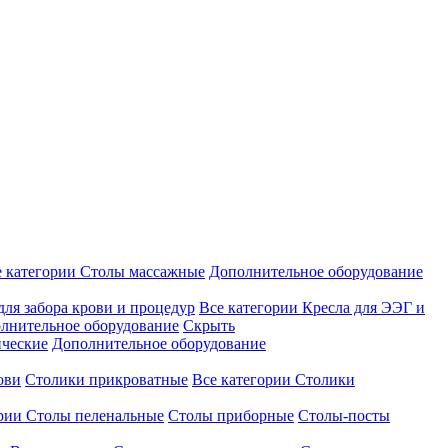
е категории
Столы массажные
Дополнительное оборудование
для забора крови и процедур
Все категории
Кресла для ЭЭГ и
лнительное оборудование
Скрыть
ические
Дополнительное оборудование
ови
Столики прикроватные
Все категории
Столики
ории
Столы пеленальные
Столы приборные
Столы-посты