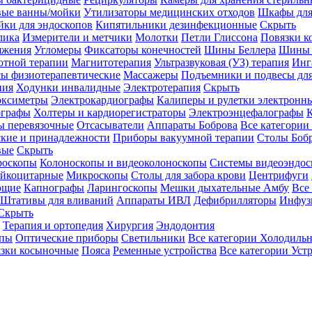
вые ванны/мойки
Утилизаторы медицинских отходов
Шкафы для
ки для эндоскопов
Кипятильники дезинфекционные
Скрыть
лика
Измерители и метчики
Молотки
Петли Глиссона
Повязки к
яжения
Угломеры
Фиксаторы конечностей
Шины Беллера
Шины 
отной терапии
Магнитотерапия
Ультразвуковая (УЗ) терапия
Инг
ы физиотерапевтические
Массажеры
Подъемники и подвесы дл
пия
Ходунки инвалидные
Электротерапия
Скрыть
оксиметры
Электрокардиографы
Калиперы и рулетки электронн
графы
Холтеры и кардиорегистраторы
Электроэнцефалографы
К
ы перевязочные
Отсасыватели
Аппараты Боброва
Все категории
ские и принадлежности
Приборы вакуумной терапии
Столы Боб
вые
Скрыть
роскопы
Колоноскопы и видеоколоноскопы
Системы видеоэндос
ейкоцитарные
Микроскопы
Столы для забора крови
Центрифуги
ющие
Капнографы
Ларингоскопы
Мешки дыхательные Амбу
Все
Штативы для вливаний
Аппараты ИВЛ
Дефибрилляторы
Инфуз
Скрыть
Терапия и ортопедия
Хирургия
Эндодонтия
упы
Оптические приборы
Светильники
Все категории
Холодильн
зки косыночные
Пояса
Ременные устройства
Все категории
Уст