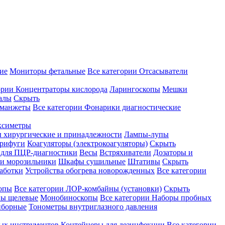
ие
Мониторы фетальные
Все категории
Отсасыватели
ории
Концентраторы кислорода
Ларингоскопы
Мешки
алы
Скрыть
 манжеты
Все категории
Фонарики диагностические
ксиметры
ы хирургические и принадлежности
Лампы-лупы
рифуги
Коагуляторы (электрокоагуляторы)
Скрыть
 для ПЦР-диагностики
Весы
Встряхиватели
Дозаторы и
и морозильники
Шкафы сушильные
Штативы
Скрыть
аботки
Устройства обогрева новорожденных
Все категории
опы
Все категории
ЛОР-комбайны (установки)
Скрыть
ы щелевые
Монобиноскопы
Все категории
Наборы пробных
иборные
Тонометры внутриглазного давления
ных инструментов
Контейнеры для дезинфекции
Все категории