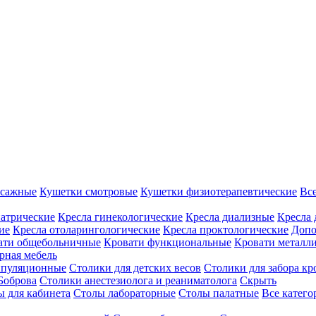
ссажные
Кушетки смотровые
Кушетки физиотерапевтические
Вс
иатрические
Кресла гинекологические
Кресла диализные
Кресла 
ие
Кресла отоларингологические
Кресла проктологические
Допо
ати общебольничные
Кровати функциональные
Кровати металл
рная мебель
ипуляционные
Столики для детских весов
Столики для забора кр
Боброва
Столики анестезиолога и реаниматолога
Скрыть
ы для кабинета
Столы лабораторные
Столы палатные
Все катег