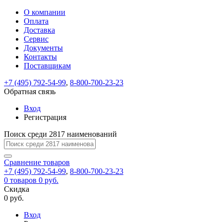
О компании
Восстановление
Обратная
Вход
Регистрация
Оплата
пароля
связь
На
Доставка
вашу
Сервис
почту
Только
Только
Документы
test@example.com
для
для
Ваше
Введите
Заполните
отправлена
Контакты
ИП
ИП
новый
Пароль
На
сообщение
ссылка.
форму.
и
и
Поставщикам
пароль
успешно
вашу
успешно
юр.
юр.
Перейдите
лиц
лиц
отправлено.
восстановлен
почту
+7 (495) 792-54-99
,
8-800-700-23-23
Мы
по
test@test.ru
ней
Обратная связь
отправим
для
отправлена
вам
завершения
Вход
ссылка.
регистрации.
ссылку
Регистрация
Войти
на
указанный
Поиск среди 2817 наименований
Перейдите
Сообщение
Ок
электронный
по
адрес,
ней
Сравнение
товаров
перейдя
для
+7 (495) 792-54-99
,
8-800-700-23-23
по
смены
Запомнить
Забыли
0
товаров
0 руб.
которой
пароля.
меня
пароль?
Скидка
Сменить
вы
0 руб.
сможете
пароль
Войти
Я принимаю условия
задать
Вход
пользовательского