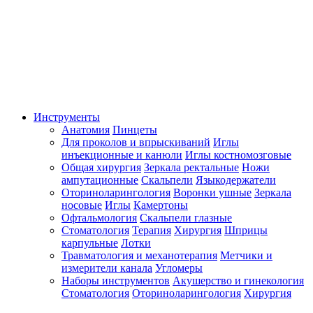
Инструменты
Анатомия
Пинцеты
Для проколов и впрыскиваний
Иглы
инъекционные и канюли
Иглы костномозговые
Общая хирургия
Зеркала ректальные
Ножи
ампутационные
Скальпели
Языкодержатели
Оториноларингология
Воронки ушные
Зеркала
носовые
Иглы
Камертоны
Офтальмология
Скальпели глазные
Стоматология
Терапия
Хирургия
Шприцы
карпульные
Лотки
Травматология и механотерапия
Метчики и
измерители канала
Угломеры
Наборы инструментов
Акушерство и гинекология
Стоматология
Оториноларингология
Хирургия