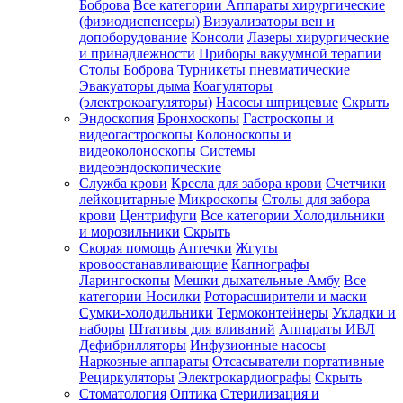
Боброва
Все категории
Аппараты хирургические
(физиодиспенсеры)
Визуализаторы вен и
допоборудование
Консоли
Лазеры хирургические
и принадлежности
Приборы вакуумной терапии
Столы Боброва
Турникеты пневматические
Эвакуаторы дыма
Коагуляторы
(электрокоагуляторы)
Насосы шприцевые
Скрыть
Эндоскопия
Бронхоскопы
Гастроскопы и
видеогастроскопы
Колоноскопы и
видеоколоноскопы
Системы
видеоэндоскопические
Служба крови
Кресла для забора крови
Счетчики
лейкоцитарные
Микроскопы
Столы для забора
крови
Центрифуги
Все категории
Холодильники
и морозильники
Скрыть
Скорая помощь
Аптечки
Жгуты
кровоостанавливающие
Капнографы
Ларингоскопы
Мешки дыхательные Амбу
Все
категории
Носилки
Роторасширители и маски
Сумки-холодильники
Термоконтейнеры
Укладки и
наборы
Штативы для вливаний
Аппараты ИВЛ
Дефибрилляторы
Инфузионные насосы
Наркозные аппараты
Отсасыватели портативные
Рециркуляторы
Электрокардиографы
Скрыть
Стоматология
Оптика
Стерилизация и