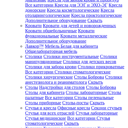
Все категории
Кресла для ЭЭГ и ЭХО-ЭГ
Кресла
донорские
Кресла косметологические
Кресла
отоларингологические
Кресла проктологические
Дополнительное оборудование
Скрыть
Кровати
Кровати для детей и новорожденных
Кровати общебольничные
Кровати
функциональные
Кровати металлические
Дополнительное оборудование
Лавкор™
Мебель Белая для кабинета
Общелабораторная мебель
Столики
Столики инструментальные
Столики
манипуляционные
Столики для детских весов
Столики для забора крови
Столики прикроватные
Все категории
Столики стоматологические
Столики хирургические
Столы Боброва
Столики
анестезиолога и реаниматолога
Скрыть
Столы
Надстройки для столов
Столы Боброва
Столы для кабинета
Столы лабораторные
Столы
палатные
Все категории
Столы пеленальные
Столы приборные
Столы-посты
Скрыть
Стулья и кресла
Офисные кресла
Секции стульев
Стулья для всех отраслей
Стулья лабораторные
Стулья медицинские
Все категории
Стулья
стоматологические
Скрыть