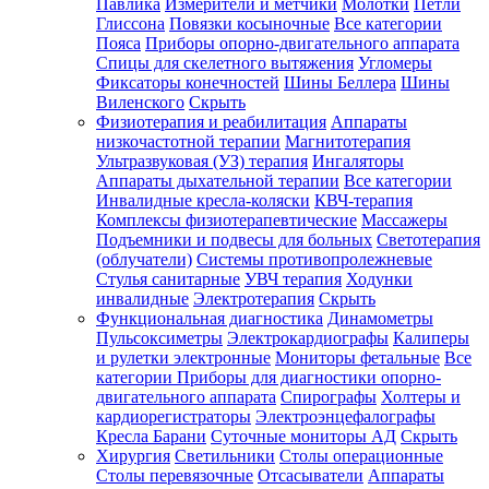
Павлика
Измерители и метчики
Молотки
Петли
Глиссона
Повязки косыночные
Все категории
Пояса
Приборы опорно-двигательного аппарата
Спицы для скелетного вытяжения
Угломеры
Фиксаторы конечностей
Шины Беллера
Шины
Виленского
Скрыть
Физиотерапия и реабилитация
Аппараты
низкочастотной терапии
Магнитотерапия
Ультразвуковая (УЗ) терапия
Ингаляторы
Аппараты дыхательной терапии
Все категории
Инвалидные кресла-коляски
КВЧ-терапия
Комплексы физиотерапевтические
Массажеры
Подъемники и подвесы для больных
Светотерапия
(облучатели)
Системы противопролежневые
Стулья санитарные
УВЧ терапия
Ходунки
инвалидные
Электротерапия
Скрыть
Функциональная диагностика
Динамометры
Пульсоксиметры
Электрокардиографы
Калиперы
и рулетки электронные
Мониторы фетальные
Все
категории
Приборы для диагностики опорно-
двигательного аппарата
Спирографы
Холтеры и
кардиорегистраторы
Электроэнцефалографы
Кресла Барани
Суточные мониторы АД
Скрыть
Хирургия
Светильники
Столы операционные
Столы перевязочные
Отсасыватели
Аппараты