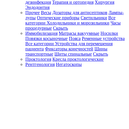
дезинфекция
Терапия и ортопедия
Хирургия
Эндодонтия
Прочее
Весы
Дозаторы для антисептиков
Лампы-
лупы
Оптические приборы
Светильники
Все
категории
Холодильники и морозильники
Часы
процедурные
Скрыть
Иммобилизация
Матрасы вакуумные
Носилки
Повязки косыночные
Пояса
Ременные устройства
Все категории
Устройства для перемещения
пациента
Фиксаторы конечностей
Шины
транспортные
Щиты спинальные
Скрыть
Проктология
Кресла проктологические
Рентгенология
Негатоскопы