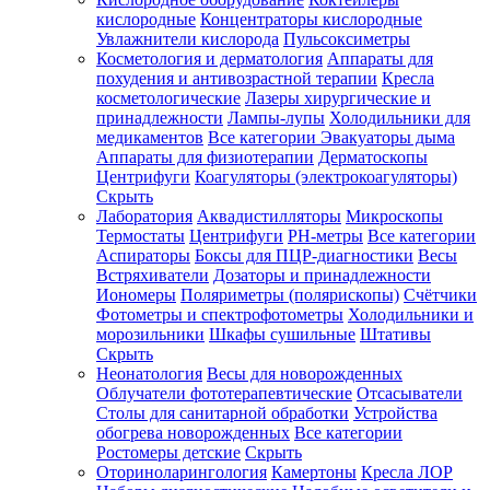
кислородные
Концентраторы кислородные
Увлажнители кислорода
Пульсоксиметры
Косметология и дерматология
Аппараты для
Зарегистрироваться
похудения и антивозрастной терапии
Кресла
косметологические
Лазеры хирургические и
принадлежности
Лампы-лупы
Холодильники для
медикаментов
Все категории
Эвакуаторы дыма
Аппараты для физиотерапии
Дерматоскопы
Зачем
Центрифуги
Коагуляторы (электрокоагуляторы)
регистрироваться?
Скрыть
Лаборатория
Аквадистилляторы
Микроскопы
Все
Термостаты
Центрифуги
PH-метры
Все категории
покупки
в
Аспираторы
Боксы для ПЦР-диагностики
Весы
одном
Встряхиватели
Дозаторы и принадлежности
месте
Иономеры
Поляриметры (полярископы)
Счётчики
Личный
Фотометры и спектрофотометры
Холодильники и
менеджер
морозильники
Шкафы сушильные
Штативы
Отслеживание
Скрыть
статуса
Неонатология
Весы для новорожденных
заказа
Облучатели фототерапевтические
Отсасыватели
Столы для санитарной обработки
Устройства
обогрева новорожденных
Все категории
Ростомеры детские
Скрыть
Оториноларингология
Камертоны
Кресла ЛОР