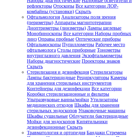
Наборы диагностические
Налобные осветители и
рефлекторы
Отоскопы
Все категории
ЛОР-
комбайны (установки)
Скрыть
Офтальмология
Анализаторы поля зрения
(периметры)
Аппараты магнитотерапии
Диоптриметры (линзметры)
Лампы щелевые
Монобиноскопы
Все категории
Наборы пробных
линз
Оправы пробные
Оптические приборы
Офтальмоскопы
Пупиллометры
Рабочее место
офтальмолога
Столы приборные
Тонометры
внутриглазного давления
Экзофтальмометры
Наборы диагностические
Проекторы знаков
Скрыть
Стерилизация и дезинфекция
Стерилизаторы
Лампы бактерицидные
Рециркуляторы
Камеры
для хранения стерильных инструментов
Контейнеры для дезинфекции
Все категории
Коробки стерилизационные и фильтры
Ультразвуковые ванны/мойки
Утилизаторы
медицинских отходов
Шкафы для хранения
стерильных эндоскопов
Упаковочные машины
Шкафы сушильные
Облучатели бактерицидные
Мойки для эндоскопов
Кипятильники
дезинфекционные
Скрыть
Травматология и ортопедия
Бандажи Стремена