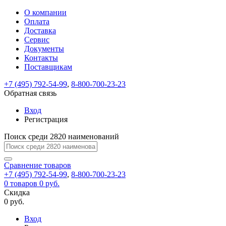
О компании
Восстановление
Обратная
Вход
Регистрация
Оплата
пароля
связь
На
Доставка
вашу
Сервис
почту
Только
Только
Документы
test@example.com
для
для
Ваше
Введите
Заполните
отправлена
ИП
ИП
Контакты
новый
Пароль
На
сообщение
форму.
ссылка.
и
и
пароль
Поставщикам
успешно
вашу
успешно
юр.
юр.
Перейдите
отправлено.
лиц
лиц
восстановлен
почту
Мы
+7 (495) 792-54-99
,
8-800-700-23-23
по
test@test.ru
ней
отправим
Обратная связь
для
отправлена
вам
завершения
ссылка.
Вход
регистрации.
ссылку
Регистрация
Войти
на
указанный
Перейдите
Сообщение
Поиск среди 2820 наименований
Ок
электронный
по
адрес,
ней
перейдя
Сравнение
для
товаров
по
+7 (495) 792-54-99
,
8-800-700-23-23
смены
Запомнить
Забыли
0
товаров
которой
0 руб.
пароля.
меня
пароль?
Сменить
Скидка
вы
0 руб.
сможете
пароль
Я принимаю условия
Войти
задать
пользовательского
Вход
новый
соглашения
и