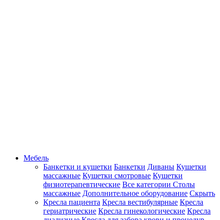
Мебель
Банкетки и кушетки
Банкетки
Диваны
Кушетки
массажные
Кушетки смотровые
Кушетки
физиотерапевтические
Все категории
Столы
массажные
Дополнительное оборудование
Скрыть
Кресла пациента
Кресла вестибулярные
Кресла
гериатрические
Кресла гинекологические
Кресла
диализные
Кресла для забора крови и процедур