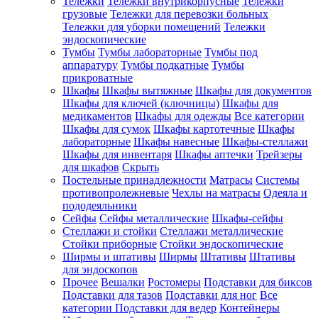
Тележки
Тележки внутрикорпусные
Тележки
грузовые
Тележки для перевозки больных
Тележки для уборки помещений
Тележки
эндоскопические
Тумбы
Тумбы лабораторные
Тумбы под
аппаратуру
Тумбы подкатные
Тумбы
прикроватные
Шкафы
Шкафы вытяжные
Шкафы для документов
Шкафы для ключей (ключницы)
Шкафы для
медикаментов
Шкафы для одежды
Все категории
Шкафы для сумок
Шкафы картотечные
Шкафы
лабораторные
Шкафы навесные
Шкафы-стеллажи
Шкафы для инвентаря
Шкафы аптечки
Трейзеры
для шкафов
Скрыть
Постельные принадлежности
Матрасы
Системы
противопролежневые
Чехлы на матрасы
Одеяла и
пододеяльники
Сейфы
Сейфы металлические
Шкафы-сейфы
Стеллажи и стойки
Стеллажи металлические
Стойки приборные
Стойки эндоскопические
Ширмы и штативы
Ширмы
Штативы
Штативы
для эндоскопов
Прочее
Вешалки
Ростомеры
Подставки для биксов
Подставки для тазов
Подставки для ног
Все
категории
Подставки для ведер
Контейнеры