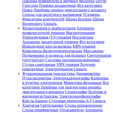
Павлика
Измерители и метчики
Молотки
Петли
Глиссона
Повязки косыночные
Все категории
Пояса
Приборы опорно-двигательного аппарата
Спицы для скелетного вытяжения
Угломеры
Фиксаторы конечностей
Шины Беллера
Шины
Виленского
Скрыть
Физиотерапия и реабилитация
Аппараты
низкочастотной терапии
Магнитотерапия
Ультразвуковая (УЗ) терапия
Ингаляторы
Аппараты дыхательной терапии
Все категории
Инвалидные кресла-коляски
КВЧ-терапия
Комплексы физиотерапевтические
Массажеры
Подъемники и подвесы для больных
Светотерапия
(облучатели)
Системы противопролежневые
Стулья санитарные
УВЧ терапия
Ходунки
инвалидные
Электротерапия
Скрыть
Функциональная диагностика
Динамометры
Пульсоксиметры
Электрокардиографы
Калиперы
и рулетки электронные
Мониторы фетальные
Все
категории
Приборы для диагностики опорно-
двигательного аппарата
Спирографы
Холтеры и
кардиорегистраторы
Электроэнцефалографы
Кресла Барани
Суточные мониторы АД
Скрыть
Хирургия
Светильники
Столы операционные
Столы перевязочные
Отсасыватели
Аппараты