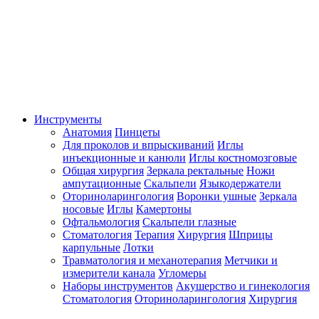
Инструменты
Анатомия
Пинцеты
Для проколов и впрыскиваний
Иглы
инъекционные и канюли
Иглы костномозговые
Общая хирургия
Зеркала ректальные
Ножи
ампутационные
Скальпели
Языкодержатели
Оториноларингология
Воронки ушные
Зеркала
носовые
Иглы
Камертоны
Офтальмология
Скальпели глазные
Стоматология
Терапия
Хирургия
Шприцы
карпульные
Лотки
Травматология и механотерапия
Метчики и
измерители канала
Угломеры
Наборы инструментов
Акушерство и гинекология
Стоматология
Оториноларингология
Хирургия