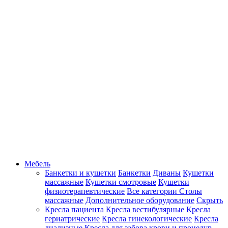
Мебель
Банкетки и кушетки
Банкетки
Диваны
Кушетки
массажные
Кушетки смотровые
Кушетки
физиотерапевтические
Все категории
Столы
массажные
Дополнительное оборудование
Скрыть
Кресла пациента
Кресла вестибулярные
Кресла
гериатрические
Кресла гинекологические
Кресла
диализные
Кресла для забора крови и процедур