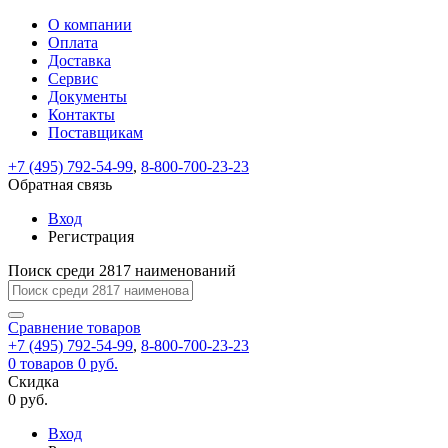
О компании
Восстановление
Обратная
Вход
Регистрация
Оплата
пароля
связь
На
Доставка
вашу
Сервис
почту
Только
Только
Документы
test@example.com
для
для
Ваше
Введите
Заполните
отправлена
ИП
ИП
Контакты
новый
Пароль
На
сообщение
форму.
ссылка.
и
и
пароль
Поставщикам
успешно
вашу
успешно
юр.
юр.
Перейдите
отправлено.
лиц
лиц
восстановлен
почту
Мы
+7 (495) 792-54-99
,
8-800-700-23-23
по
test@test.ru
ней
отправим
Обратная связь
для
отправлена
вам
завершения
ссылка.
Вход
регистрации.
ссылку
Регистрация
Войти
на
указанный
Перейдите
Сообщение
Поиск среди 2817 наименований
Ок
электронный
по
адрес,
ней
перейдя
Сравнение
для
товаров
по
+7 (495) 792-54-99
,
8-800-700-23-23
смены
Запомнить
Забыли
0
товаров
которой
0 руб.
пароля.
меня
пароль?
Сменить
Скидка
вы
0 руб.
сможете
пароль
Я принимаю условия
Войти
задать
пользовательского
Вход
новый
соглашения
и