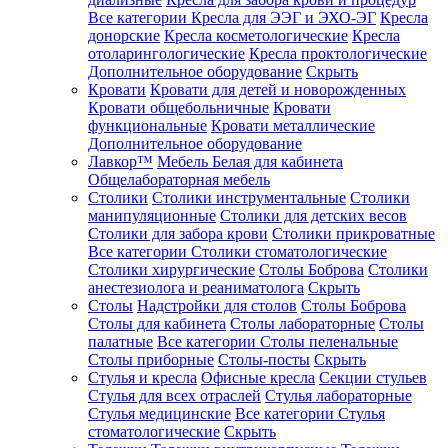
Все категории
Кресла для ЭЭГ и ЭХО-ЭГ
Кресла
донорские
Кресла косметологические
Кресла
отоларингологические
Кресла проктологические
Дополнительное оборудование
Скрыть
Кровати
Кровати для детей и новорожденных
Кровати общебольничные
Кровати
функциональные
Кровати металлические
Дополнительное оборудование
Лавкор™
Мебель Белая для кабинета
Общелабораторная мебель
Столики
Столики инструментальные
Столики
манипуляционные
Столики для детских весов
Столики для забора крови
Столики прикроватные
Все категории
Столики стоматологические
Столики хирургические
Столы Боброва
Столики
анестезиолога и реаниматолога
Скрыть
Столы
Надстройки для столов
Столы Боброва
Столы для кабинета
Столы лабораторные
Столы
палатные
Все категории
Столы пеленальные
Столы приборные
Столы-посты
Скрыть
Стулья и кресла
Офисные кресла
Секции стульев
Стулья для всех отраслей
Стулья лабораторные
Стулья медицинские
Все категории
Стулья
стоматологические
Скрыть