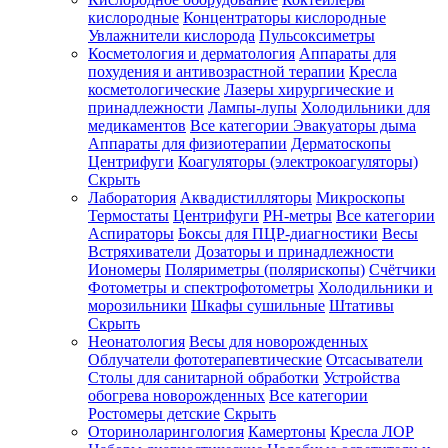
кислородные
Концентраторы кислородные
Увлажнители кислорода
Пульсоксиметры
Косметология и дерматология
Аппараты для
Зарегистрироваться
похудения и антивозрастной терапии
Кресла
косметологические
Лазеры хирургические и
принадлежности
Лампы-лупы
Холодильники для
медикаментов
Все категории
Эвакуаторы дыма
Аппараты для физиотерапии
Дерматоскопы
Зачем
Центрифуги
Коагуляторы (электрокоагуляторы)
регистрироваться?
Скрыть
Лаборатория
Аквадистилляторы
Микроскопы
Все
Термостаты
Центрифуги
PH-метры
Все категории
покупки
в
Аспираторы
Боксы для ПЦР-диагностики
Весы
одном
Встряхиватели
Дозаторы и принадлежности
месте
Иономеры
Поляриметры (полярископы)
Счётчики
Личный
Фотометры и спектрофотометры
Холодильники и
менеджер
морозильники
Шкафы сушильные
Штативы
Отслеживание
Скрыть
статуса
Неонатология
Весы для новорожденных
заказа
Облучатели фототерапевтические
Отсасыватели
Столы для санитарной обработки
Устройства
обогрева новорожденных
Все категории
Ростомеры детские
Скрыть
Оториноларингология
Камертоны
Кресла ЛОР