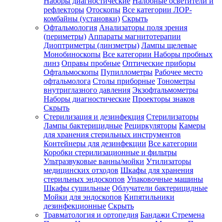
Наборы диагностические
Налобные осветители и
рефлекторы
Отоскопы
Все категории
ЛОР-
комбайны (установки)
Скрыть
Офтальмология
Анализаторы поля зрения
(периметры)
Аппараты магнитотерапии
Диоптриметры (линзметры)
Лампы щелевые
Монобиноскопы
Все категории
Наборы пробных
линз
Оправы пробные
Оптические приборы
Офтальмоскопы
Пупиллометры
Рабочее место
офтальмолога
Столы приборные
Тонометры
внутриглазного давления
Экзофтальмометры
Наборы диагностические
Проекторы знаков
Скрыть
Стерилизация и дезинфекция
Стерилизаторы
Лампы бактерицидные
Рециркуляторы
Камеры
для хранения стерильных инструментов
Контейнеры для дезинфекции
Все категории
Коробки стерилизационные и фильтры
Ультразвуковые ванны/мойки
Утилизаторы
медицинских отходов
Шкафы для хранения
стерильных эндоскопов
Упаковочные машины
Шкафы сушильные
Облучатели бактерицидные
Мойки для эндоскопов
Кипятильники
дезинфекционные
Скрыть
Травматология и ортопедия
Бандажи Стремена