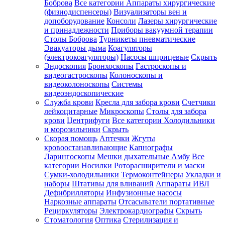
Боброва
Все категории
Аппараты хирургические
(физиодиспенсеры)
Визуализаторы вен и
допоборудование
Консоли
Лазеры хирургические
и принадлежности
Приборы вакуумной терапии
Столы Боброва
Турникеты пневматические
Эвакуаторы дыма
Коагуляторы
(электрокоагуляторы)
Насосы шприцевые
Скрыть
Эндоскопия
Бронхоскопы
Гастроскопы и
видеогастроскопы
Колоноскопы и
видеоколоноскопы
Системы
видеоэндоскопические
Служба крови
Кресла для забора крови
Счетчики
лейкоцитарные
Микроскопы
Столы для забора
крови
Центрифуги
Все категории
Холодильники
и морозильники
Скрыть
Скорая помощь
Аптечки
Жгуты
кровоостанавливающие
Капнографы
Ларингоскопы
Мешки дыхательные Амбу
Все
категории
Носилки
Роторасширители и маски
Сумки-холодильники
Термоконтейнеры
Укладки и
наборы
Штативы для вливаний
Аппараты ИВЛ
Дефибрилляторы
Инфузионные насосы
Наркозные аппараты
Отсасыватели портативные
Рециркуляторы
Электрокардиографы
Скрыть
Стоматология
Оптика
Стерилизация и