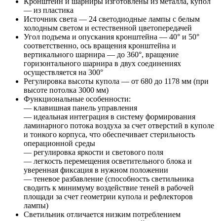
Кронштейн и шарниры изготовлены из металла, купол
— из пластика
Источник света — 24 светодиодные лампы с белым
холодным светом и естественной цветопередачей
Угол подъема и опускания кронштейна — 40° и 50°
соответственно, ось вращения кронштейна и
вертикального шарнира — до 360°, вращение
горизонтального шарнира в двух соединениях
осуществляется на 300°
Регулировка высоты купола — от 680 до 1178 мм (при
высоте потолка 3000 мм)
Функциональные особенности:
— клавишная панель управления
— идеальная интеграция в систему формирования
ламинарного потока воздуха за счет отверстий в куполе
и тонкого корпуса, что обеспечивает стерильность
операционной среды
— регулировка яркости и светового поля
— легкость перемещения осветительного блока и
уверенная фиксация в нужном положении
— теневое разбавление (способность светильника
сводить к минимуму воздействие теней в рабочей
площади за счет геометрии купола и рефлекторов
лампы)
Светильник отличается низким потреблением