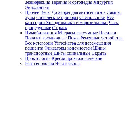
дезинфекция
Терапия и ортопедия
Хирургия
Эндодонтия
Прочее
Весы
Дозаторы для антисептиков
Лампы-
лупы
Оптические приборы
Светильники
Все
категории
Холодильники и морозильники
Часы
процедурные
Скрыть
Иммобилизация
Матрасы вакуумные
Носилки
Повязки косыночные
Пояса
Ременные устройства
Все категории
Устройства для перемещения
пациента
Фиксаторы конечностей
Шины
транспортные
Щиты спинальные
Скрыть
Проктология
Кресла проктологические
Рентгенология
Негатоскопы