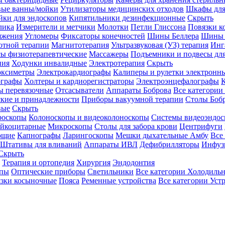
вые ванны/мойки
Утилизаторы медицинских отходов
Шкафы для
ки для эндоскопов
Кипятильники дезинфекционные
Скрыть
лика
Измерители и метчики
Молотки
Петли Глиссона
Повязки к
яжения
Угломеры
Фиксаторы конечностей
Шины Беллера
Шины 
отной терапии
Магнитотерапия
Ультразвуковая (УЗ) терапия
Инг
ы физиотерапевтические
Массажеры
Подъемники и подвесы дл
пия
Ходунки инвалидные
Электротерапия
Скрыть
оксиметры
Электрокардиографы
Калиперы и рулетки электронн
графы
Холтеры и кардиорегистраторы
Электроэнцефалографы
К
ы перевязочные
Отсасыватели
Аппараты Боброва
Все категории
ские и принадлежности
Приборы вакуумной терапии
Столы Боб
вые
Скрыть
роскопы
Колоноскопы и видеоколоноскопы
Системы видеоэндос
ейкоцитарные
Микроскопы
Столы для забора крови
Центрифуги
ющие
Капнографы
Ларингоскопы
Мешки дыхательные Амбу
Все
Штативы для вливаний
Аппараты ИВЛ
Дефибрилляторы
Инфуз
Скрыть
Терапия и ортопедия
Хирургия
Эндодонтия
упы
Оптические приборы
Светильники
Все категории
Холодильн
зки косыночные
Пояса
Ременные устройства
Все категории
Уст