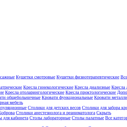
ссажные
Кушетки смотровые
Кушетки физиотерапевтические
Вс
иатрические
Кресла гинекологические
Кресла диализные
Кресла 
ие
Кресла отоларингологические
Кресла проктологические
Допо
ати общебольничные
Кровати функциональные
Кровати металл
рная мебель
ипуляционные
Столики для детских весов
Столики для забора кр
Боброва
Столики анестезиолога и реаниматолога
Скрыть
ы для кабинета
Столы лабораторные
Столы палатные
Все катег