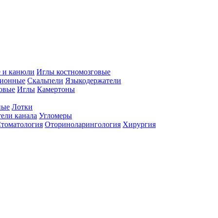
 и канюли
Иглы костномозговые
ционные
Скальпели
Языкодержатели
совые
Иглы
Камертоны
ные
Лотки
ели канала
Угломеры
томатология
Оториноларингология
Хирургия