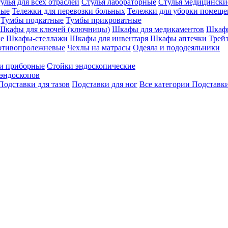
улья для всех отраслей
Стулья лабораторные
Стулья медицински
вые
Тележки для перевозки больных
Тележки для уборки помещ
Тумбы подкатные
Тумбы прикроватные
Шкафы для ключей (ключницы)
Шкафы для медикаментов
Шкафы
е
Шкафы-стеллажи
Шкафы для инвентаря
Шкафы аптечки
Трей
отивопролежневые
Чехлы на матрасы
Одеяла и пододеяльники
и приборные
Стойки эндоскопические
эндоскопов
Подставки для тазов
Подставки для ног
Все категории
Подставки