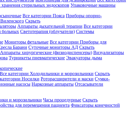
 хранения стерильных эндоскопов
Упаковочные машины
осыночные
Все категории
Пояса
Приборы опорно-
Виленского
Скрыть
аляторы
Аппараты дыхательной терапии
Все категории
я больных
Светотерапия (облучатели)
Системы
ые
Мониторы фетальные
Все категории
Приборы для
ресла Барани
Суточные мониторы АД
Скрыть
Аппараты хирургические (физиодиспенсеры)
Визуализаторы
рова
Турникеты пневматические
Эвакуаторы дыма
копические
Все категории
Холодильники и морозильники
Скрыть
 категории
Носилки
Роторасширители и маски
Сумки-
ионные насосы
Наркозные аппараты
Отсасыватели
ики и морозильники
Часы процедурные
Скрыть
ройства для перемещения пациента
Фиксаторы конечностей