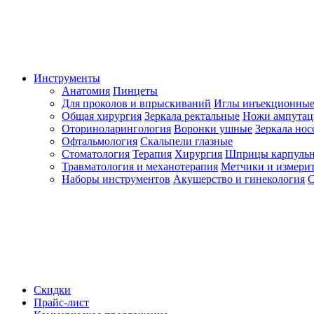
Инструменты
Анатомия
Пинцеты
Для проколов и впрыскиваний
Иглы инъекционные
Общая хирургия
Зеркала ректальные
Ножи ампута
Оториноларингология
Воронки ушные
Зеркала но
Офтальмология
Скальпели глазные
Стоматология
Терапия
Хирургия
Шприцы карпуль
Травматология и механотерапия
Метчики и измерит
Наборы инструментов
Акушерство и гинекология
С
Скидки
Прайс-лист