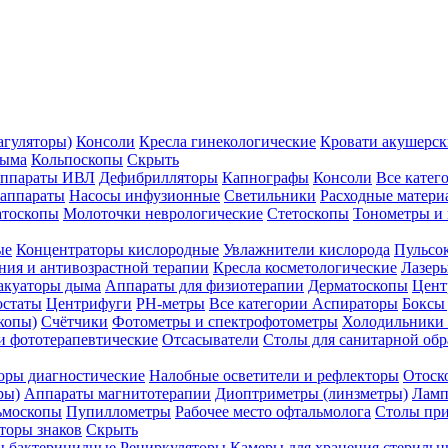
агуляторы)
Консоли
Кресла гинекологические
Кровати акушерск
дыма
Кольпоскопы
Скрыть
ппараты ИВЛ
Дефибрилляторы
Капнографы
Консоли
Все катег
 аппараты
Насосы инфузионные
Светильники
Расходные матери
атоскопы
Молоточки неврологические
Стетоскопы
Тонометры и
ые
Концентраторы кислородные
Увлажнители кислорода
Пульсо
ния и антивозрастной терапии
Кресла косметологические
Лазер
акуаторы дыма
Аппараты для физиотерапии
Дерматоскопы
Цент
остаты
Центрифуги
PH-метры
Все категории
Аспираторы
Боксы
копы)
Счётчики
Фотометры и спектрофотометры
Холодильники 
и фототерапевтические
Отсасыватели
Столы для санитарной обр
оры диагностические
Налобные осветители и рефлекторы
Отоск
ры)
Аппараты магнитотерапии
Диоптриметры (линзметры)
Ламп
ьмоскопы
Пупиллометры
Рабочее место офтальмолога
Столы пр
торы знаков
Скрыть
 бактерицидные
Рециркуляторы
Камеры для хранения стериль