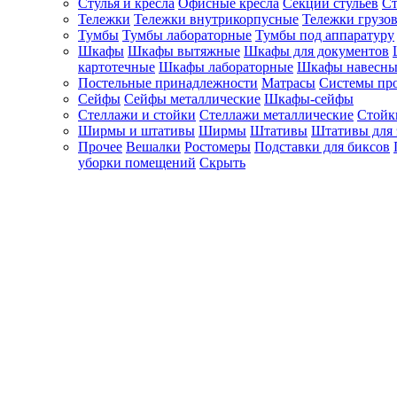
Стулья и кресла
Офисные кресла
Секции стульев
Ст
Тележки
Тележки внутрикорпусные
Тележки грузо
Тумбы
Тумбы лабораторные
Тумбы под аппаратуру
Шкафы
Шкафы вытяжные
Шкафы для документов
картотечные
Шкафы лабораторные
Шкафы навесны
Постельные принадлежности
Матрасы
Системы пр
Сейфы
Сейфы металлические
Шкафы-сейфы
Стеллажи и стойки
Стеллажи металлические
Стойк
Ширмы и штативы
Ширмы
Штативы
Штативы для 
Прочее
Вешалки
Ростомеры
Подставки для биксов
уборки помещений
Скрыть