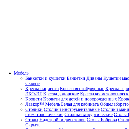
Мебель
Банкетки и кушетки
Банкетки
Диваны
Кушетки ма
Скрыть
Кресла пациента
Кресла вестибулярные
Кресла гер
ЭХО-ЭГ
Кресла донорские
Кресла косметологическ
Кровати
Кровати для детей и новорожденных
Кров
Лавкор™
Мебель Белая для кабинета
Общелаборато
Столики
Столики инструментальные
Столики ман
стоматологические
Столики хирургические
Столы 
Столы
Надстройки для столов
Столы Боброва
Стол
Скрыть