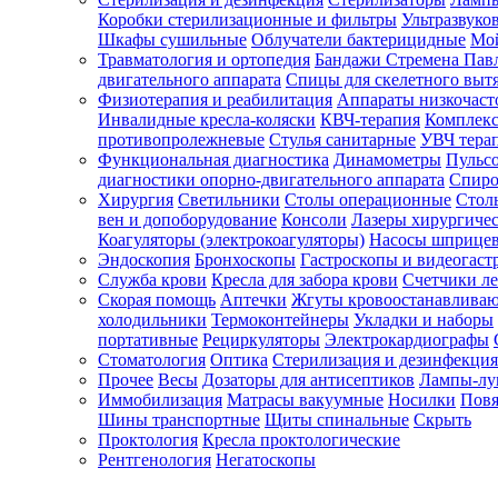
Коробки стерилизационные и фильтры
Ультразвуко
Шкафы сушильные
Облучатели бактерицидные
Мой
Травматология и ортопедия
Бандажи Стремена Пав
Зарегистрироваться
двигательного аппарата
Спицы для скелетного выт
Физиотерапия и реабилитация
Аппараты низкочаст
Инвалидные кресла-коляски
КВЧ-терапия
Комплекс
противопролежневые
Стулья санитарные
УВЧ тера
Функциональная диагностика
Динамометры
Пульс
Зачем
диагностики опорно-двигательного аппарата
Спиро
регистрироваться?
Хирургия
Светильники
Столы операционные
Стол
вен и допоборудование
Консоли
Лазеры хирургиче
Все
Коагуляторы (электрокоагуляторы)
Насосы шприце
покупки
Эндоскопия
Бронхоскопы
Гастроскопы и видеогаст
в
одном
Служба крови
Кресла для забора крови
Счетчики л
месте
Скорая помощь
Аптечки
Жгуты кровоостанавлива
Личный
холодильники
Термоконтейнеры
Укладки и наборы
менеджер
портативные
Рециркуляторы
Электрокардиографы
Стоматология
Оптика
Стерилизация и дезинфекция
Отслеживание
статуса
Прочее
Весы
Дозаторы для антисептиков
Лампы-л
заказа
Иммобилизация
Матрасы вакуумные
Носилки
Повя
Шины транспортные
Щиты спинальные
Скрыть
Проктология
Кресла проктологические
Рентгенология
Негатоскопы