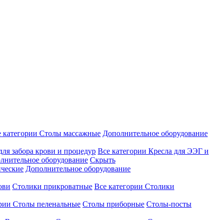
е категории
Столы массажные
Дополнительное оборудование
для забора крови и процедур
Все категории
Кресла для ЭЭГ и
лнительное оборудование
Скрыть
ические
Дополнительное оборудование
ови
Столики прикроватные
Все категории
Столики
ории
Столы пеленальные
Столы приборные
Столы-посты