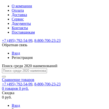
О компании
Восстановление
Обратная
Вход
Регистрация
Оплата
пароля
связь
На
Доставка
вашу
Сервис
почту
Только
Только
Документы
test@example.com
для
для
Ваше
Введите
Заполните
отправлена
Контакты
ИП
ИП
новый
Пароль
На
сообщение
ссылка.
форму.
и
и
Поставщикам
пароль
успешно
вашу
успешно
юр.
юр.
Перейдите
лиц
лиц
отправлено.
восстановлен
почту
+7 (495) 792-54-99
,
8-800-700-23-23
Мы
по
test@test.ru
ней
Обратная связь
отправим
для
отправлена
вам
завершения
Вход
ссылка.
регистрации.
ссылку
Регистрация
Войти
на
указанный
Поиск среди 2820 наименований
Перейдите
Сообщение
Ок
электронный
по
адрес,
ней
Сравнение
товаров
перейдя
для
+7 (495) 792-54-99
,
8-800-700-23-23
по
смены
Запомнить
Забыли
0
товаров
0 руб.
которой
пароля.
меня
пароль?
Скидка
Сменить
вы
0 руб.
сможете
пароль
Войти
Я принимаю условия
задать
Вход
пользовательского