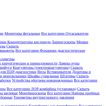
ие
Мониторы фетальные
Все категории
Отсасыватели
ории
Концентраторы кислорода
Ларингоскопы
Мешки
алы
Скрыть
 манжеты
Все категории
Фонарики диагностические
ксиметры
ы хирургические и принадлежности
Лампы-лупы
рифуги
Коагуляторы (электрокоагуляторы)
Скрыть
 для ПЦР-диагностики
Весы
Встряхиватели
Дозаторы и
и морозильники
Шкафы сушильные
Штативы
Скрыть
аботки
Устройства обогрева новорожденных
Все категории
опы
Все категории
ЛОР-комбайны (установки)
Скрыть
ы щелевые
Монобиноскопы
Все категории
Наборы пробных
иборные
Тонометры внутриглазного давления
ных инструментов
Контейнеры для дезинфекции
Все категории