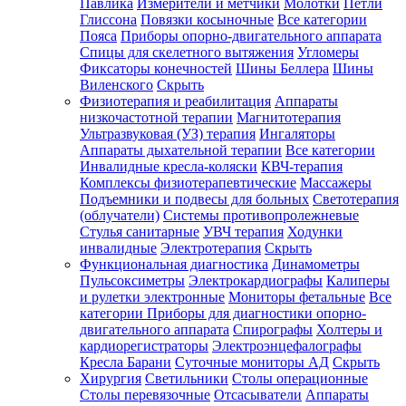
Павлика
Измерители и метчики
Молотки
Петли
Глиссона
Повязки косыночные
Все категории
Пояса
Приборы опорно-двигательного аппарата
Спицы для скелетного вытяжения
Угломеры
Фиксаторы конечностей
Шины Беллера
Шины
Виленского
Скрыть
Физиотерапия и реабилитация
Аппараты
низкочастотной терапии
Магнитотерапия
Ультразвуковая (УЗ) терапия
Ингаляторы
Аппараты дыхательной терапии
Все категории
Инвалидные кресла-коляски
КВЧ-терапия
Комплексы физиотерапевтические
Массажеры
Подъемники и подвесы для больных
Светотерапия
(облучатели)
Системы противопролежневые
Стулья санитарные
УВЧ терапия
Ходунки
инвалидные
Электротерапия
Скрыть
Функциональная диагностика
Динамометры
Пульсоксиметры
Электрокардиографы
Калиперы
и рулетки электронные
Мониторы фетальные
Все
категории
Приборы для диагностики опорно-
двигательного аппарата
Спирографы
Холтеры и
кардиорегистраторы
Электроэнцефалографы
Кресла Барани
Суточные мониторы АД
Скрыть
Хирургия
Светильники
Столы операционные
Столы перевязочные
Отсасыватели
Аппараты