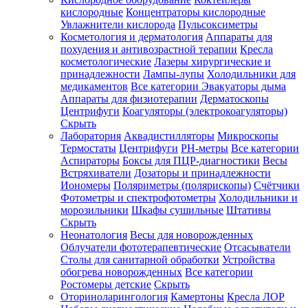
кислородные
Концентраторы кислородные
Увлажнители кислорода
Пульсоксиметры
Косметология и дерматология
Аппараты для
Зарегистрироваться
похудения и антивозрастной терапии
Кресла
косметологические
Лазеры хирургические и
принадлежности
Лампы-лупы
Холодильники для
медикаментов
Все категории
Эвакуаторы дыма
Аппараты для физиотерапии
Дерматоскопы
Зачем
Центрифуги
Коагуляторы (электрокоагуляторы)
регистрироваться?
Скрыть
Лаборатория
Аквадистилляторы
Микроскопы
Все
Термостаты
Центрифуги
PH-метры
Все категории
покупки
в
Аспираторы
Боксы для ПЦР-диагностики
Весы
одном
Встряхиватели
Дозаторы и принадлежности
месте
Иономеры
Поляриметры (полярископы)
Счётчики
Личный
Фотометры и спектрофотометры
Холодильники и
менеджер
морозильники
Шкафы сушильные
Штативы
Отслеживание
Скрыть
статуса
Неонатология
Весы для новорожденных
заказа
Облучатели фототерапевтические
Отсасыватели
Столы для санитарной обработки
Устройства
обогрева новорожденных
Все категории
Ростомеры детские
Скрыть
Оториноларингология
Камертоны
Кресла ЛОР