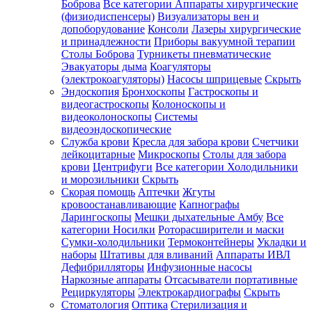
Боброва
Все категории
Аппараты хирургические
(физиодиспенсеры)
Визуализаторы вен и
допоборудование
Консоли
Лазеры хирургические
и принадлежности
Приборы вакуумной терапии
Столы Боброва
Турникеты пневматические
Эвакуаторы дыма
Коагуляторы
(электрокоагуляторы)
Насосы шприцевые
Скрыть
Эндоскопия
Бронхоскопы
Гастроскопы и
видеогастроскопы
Колоноскопы и
видеоколоноскопы
Системы
видеоэндоскопические
Служба крови
Кресла для забора крови
Счетчики
лейкоцитарные
Микроскопы
Столы для забора
крови
Центрифуги
Все категории
Холодильники
и морозильники
Скрыть
Скорая помощь
Аптечки
Жгуты
кровоостанавливающие
Капнографы
Ларингоскопы
Мешки дыхательные Амбу
Все
категории
Носилки
Роторасширители и маски
Сумки-холодильники
Термоконтейнеры
Укладки и
наборы
Штативы для вливаний
Аппараты ИВЛ
Дефибрилляторы
Инфузионные насосы
Наркозные аппараты
Отсасыватели портативные
Рециркуляторы
Электрокардиографы
Скрыть
Стоматология
Оптика
Стерилизация и