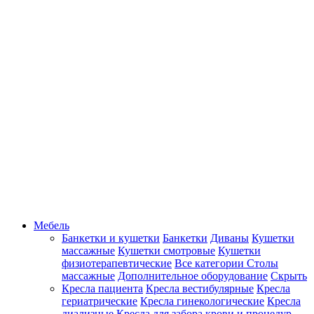
Мебель
Банкетки и кушетки
Банкетки
Диваны
Кушетки
массажные
Кушетки смотровые
Кушетки
физиотерапевтические
Все категории
Столы
массажные
Дополнительное оборудование
Скрыть
Кресла пациента
Кресла вестибулярные
Кресла
гериатрические
Кресла гинекологические
Кресла
диализные
Кресла для забора крови и процедур