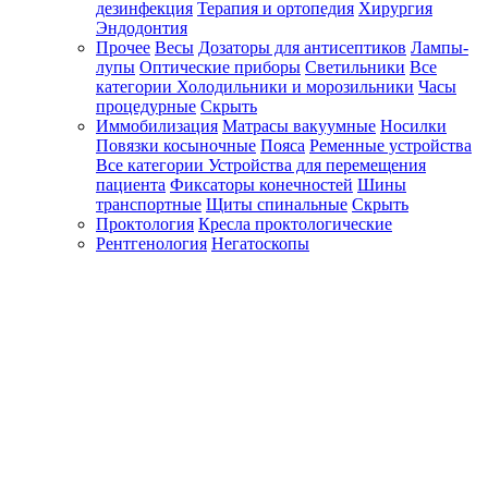
дезинфекция
Терапия и ортопедия
Хирургия
Эндодонтия
Прочее
Весы
Дозаторы для антисептиков
Лампы-
лупы
Оптические приборы
Светильники
Все
категории
Холодильники и морозильники
Часы
процедурные
Скрыть
Иммобилизация
Матрасы вакуумные
Носилки
Повязки косыночные
Пояса
Ременные устройства
Все категории
Устройства для перемещения
пациента
Фиксаторы конечностей
Шины
транспортные
Щиты спинальные
Скрыть
Проктология
Кресла проктологические
Рентгенология
Негатоскопы