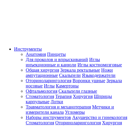
Инструменты
Анатомия
Пинцеты
Для проколов и впрыскиваний
Иглы
инъекционные и канюли
Иглы костномозговые
Общая хирургия
Зеркала ректальные
Ножи
ампутационные
Скальпели
Языкодержатели
Оториноларингология
Воронки ушные
Зеркала
носовые
Иглы
Камертоны
Офтальмология
Скальпели глазные
Стоматология
Терапия
Хирургия
Шприцы
карпульные
Лотки
Травматология и механотерапия
Метчики и
измерители канала
Угломеры
Наборы инструментов
Акушерство и гинекология
Стоматология
Оториноларингология
Хирургия