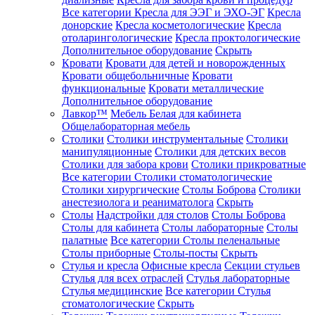
Все категории
Кресла для ЭЭГ и ЭХО-ЭГ
Кресла
донорские
Кресла косметологические
Кресла
отоларингологические
Кресла проктологические
Дополнительное оборудование
Скрыть
Кровати
Кровати для детей и новорожденных
Кровати общебольничные
Кровати
функциональные
Кровати металлические
Дополнительное оборудование
Лавкор™
Мебель Белая для кабинета
Общелабораторная мебель
Столики
Столики инструментальные
Столики
манипуляционные
Столики для детских весов
Столики для забора крови
Столики прикроватные
Все категории
Столики стоматологические
Столики хирургические
Столы Боброва
Столики
анестезиолога и реаниматолога
Скрыть
Столы
Надстройки для столов
Столы Боброва
Столы для кабинета
Столы лабораторные
Столы
палатные
Все категории
Столы пеленальные
Столы приборные
Столы-посты
Скрыть
Стулья и кресла
Офисные кресла
Секции стульев
Стулья для всех отраслей
Стулья лабораторные
Стулья медицинские
Все категории
Стулья
стоматологические
Скрыть