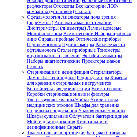
Наборы диагностические
Налобные осветители и
рефлекторы
Отоскопы
Все категории
ЛОР-
комбайны (установки)
Скрыть
Офтальмология
Анализаторы поля зрения
(периметры)
Аппараты магнитотерапии
Диоптриметры (линзметры)
Лампы щелевые
Монобиноскопы
Все категории
Наборы пробных
линз
Оправы пробные
Оптические приборы
Офтальмоскопы
Пупиллометры
Рабочее место
офтальмолога
Столы приборные
Тонометры
внутриглазного давления
Экзофтальмометры
Наборы диагностические
Проекторы знаков
Скрыть
Стерилизация и дезинфекция
Стерилизаторы
Лампы бактерицидные
Рециркуляторы
Камеры
для хранения стерильных инструментов
Контейнеры для дезинфекции
Все категории
Коробки стерилизационные и фильтры
Ультразвуковые ванны/мойки
Утилизаторы
медицинских отходов
Шкафы для хранения
стерильных эндоскопов
Упаковочные машины
Шкафы сушильные
Облучатели бактерицидные
Мойки для эндоскопов
Кипятильники
дезинфекционные
Скрыть
Травматология и ортопедия
Бандажи Стремена