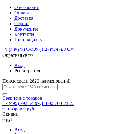
О компании
Восстановление
Обратная
Вход
Регистрация
Оплата
пароля
связь
На
Доставка
вашу
Сервис
почту
Только
Только
Документы
test@example.com
для
для
Ваше
Введите
Заполните
отправлена
ИП
ИП
Контакты
новый
Пароль
На
сообщение
форму.
ссылка.
и
и
пароль
Поставщикам
успешно
вашу
успешно
юр.
юр.
Перейдите
отправлено.
лиц
лиц
восстановлен
почту
Мы
+7 (495) 792-54-99
,
8-800-700-23-23
по
test@test.ru
ней
отправим
Обратная связь
для
отправлена
вам
завершения
ссылка.
Вход
регистрации.
ссылку
Регистрация
Войти
на
указанный
Перейдите
Сообщение
Поиск среди 2820 наименований
Ок
электронный
по
адрес,
ней
перейдя
Сравнение
для
товаров
по
+7 (495) 792-54-99
,
8-800-700-23-23
смены
Запомнить
Забыли
0
товаров
которой
0 руб.
пароля.
меня
пароль?
Сменить
Скидка
вы
0 руб.
сможете
пароль
Я принимаю условия
Войти
задать
пользовательского
Вход
новый
соглашения
и