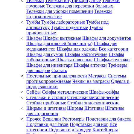
Тележки
Тележки внутрикорпусные
Тележки
грузовые
Тележки для перевозки больных
Тележки для уборки помещений
Тележки
эндоскопические
Тумбы
Тумбы лабораторные
Тумбы под
аппаратуру
Тумбы подкатные
Тумбы
прикроватные
Шкафы
Шкафы вытяжные
Шкафы для документов
Шкафы для ключей (ключницы)
Шкафы для
медикаментов
Шкафы для одежды
Все категории
Шкафы для сумок
Шкафы картотечные
Шкафы
лабораторные
Шкафы навесные
Шкафы-стеллажи
Шкафы для инвентаря
Шкафы аптечки
Трейзеры
для шкафов
Скрыть
Постельные принадлежности
Матрасы
Системы
противопролежневые
Чехлы на матрасы
Одеяла и
пододеяльники
Сейфы
Сейфы металлические
Шкафы-сейфы
Стеллажи и стойки
Стеллажи металлические
Стойки приборные
Стойки эндоскопические
Ширмы и штативы
Ширмы
Штативы
Штативы
для эндоскопов
Прочее
Вешалки
Ростомеры
Подставки для биксов
Подставки для тазов
Подставки для ног
Все
категории
Подставки для ведер
Контейнеры