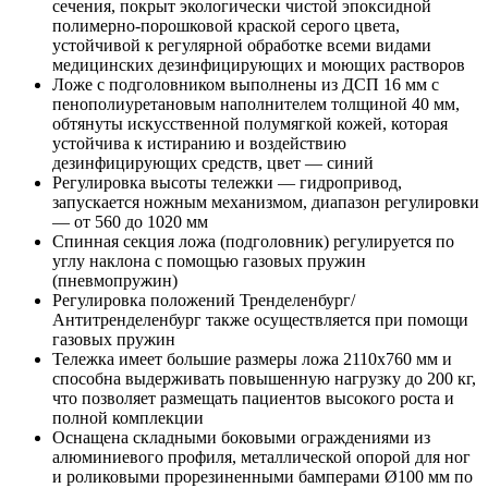
сечения, покрыт экологически чистой эпоксидной
полимерно-порошковой краской серого цвета,
устойчивой к регулярной обработке всеми видами
медицинских дезинфицирующих и моющих растворов
Ложе с подголовником выполнены из ДСП 16 мм с
пенополиуретановым наполнителем толщиной 40 мм,
обтянуты искусственной полумягкой кожей, которая
устойчива к истиранию и воздействию
дезинфицирующих средств, цвет — синий
Регулировка высоты тележки — гидропривод,
запускается ножным механизмом, диапазон регулировки
— от 560 до 1020 мм
Спинная секция ложа (подголовник) регулируется по
углу наклона с помощью газовых пружин
(пневмопружин)
Регулировка положений Тренделенбург/
Антитренделенбург также осуществляется при помощи
газовых пружин
Тележка имеет большие размеры ложа 2110x760 мм и
способна выдерживать повышенную нагрузку до 200 кг,
что позволяет размещать пациентов высокого роста и
полной комплекции
Оснащена складными боковыми ограждениями из
алюминиевого профиля, металлической опорой для ног
и роликовыми прорезиненными бамперами Ø100 мм по