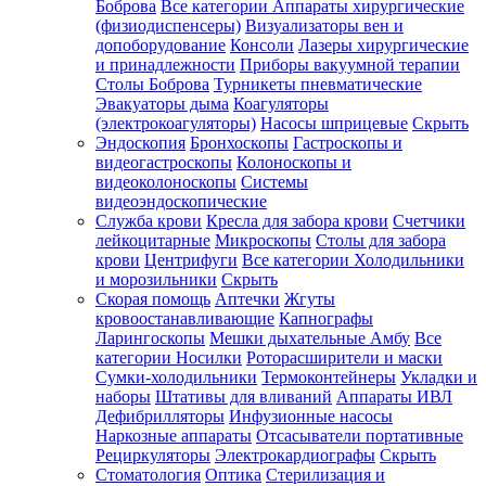
Боброва
Все категории
Аппараты хирургические
(физиодиспенсеры)
Визуализаторы вен и
допоборудование
Консоли
Лазеры хирургические
и принадлежности
Приборы вакуумной терапии
Столы Боброва
Турникеты пневматические
Эвакуаторы дыма
Коагуляторы
(электрокоагуляторы)
Насосы шприцевые
Скрыть
Эндоскопия
Бронхоскопы
Гастроскопы и
видеогастроскопы
Колоноскопы и
видеоколоноскопы
Системы
видеоэндоскопические
Служба крови
Кресла для забора крови
Счетчики
лейкоцитарные
Микроскопы
Столы для забора
крови
Центрифуги
Все категории
Холодильники
и морозильники
Скрыть
Скорая помощь
Аптечки
Жгуты
кровоостанавливающие
Капнографы
Ларингоскопы
Мешки дыхательные Амбу
Все
категории
Носилки
Роторасширители и маски
Сумки-холодильники
Термоконтейнеры
Укладки и
наборы
Штативы для вливаний
Аппараты ИВЛ
Дефибрилляторы
Инфузионные насосы
Наркозные аппараты
Отсасыватели портативные
Рециркуляторы
Электрокардиографы
Скрыть
Стоматология
Оптика
Стерилизация и