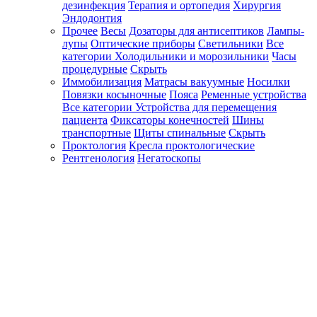
дезинфекция
Терапия и ортопедия
Хирургия
Эндодонтия
Прочее
Весы
Дозаторы для антисептиков
Лампы-
лупы
Оптические приборы
Светильники
Все
категории
Холодильники и морозильники
Часы
процедурные
Скрыть
Иммобилизация
Матрасы вакуумные
Носилки
Повязки косыночные
Пояса
Ременные устройства
Все категории
Устройства для перемещения
пациента
Фиксаторы конечностей
Шины
транспортные
Щиты спинальные
Скрыть
Проктология
Кресла проктологические
Рентгенология
Негатоскопы