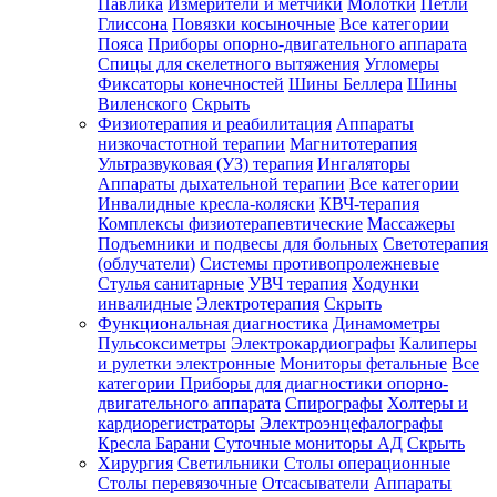
Павлика
Измерители и метчики
Молотки
Петли
Глиссона
Повязки косыночные
Все категории
Пояса
Приборы опорно-двигательного аппарата
Спицы для скелетного вытяжения
Угломеры
Фиксаторы конечностей
Шины Беллера
Шины
Виленского
Скрыть
Физиотерапия и реабилитация
Аппараты
низкочастотной терапии
Магнитотерапия
Ультразвуковая (УЗ) терапия
Ингаляторы
Аппараты дыхательной терапии
Все категории
Инвалидные кресла-коляски
КВЧ-терапия
Комплексы физиотерапевтические
Массажеры
Подъемники и подвесы для больных
Светотерапия
(облучатели)
Системы противопролежневые
Стулья санитарные
УВЧ терапия
Ходунки
инвалидные
Электротерапия
Скрыть
Функциональная диагностика
Динамометры
Пульсоксиметры
Электрокардиографы
Калиперы
и рулетки электронные
Мониторы фетальные
Все
категории
Приборы для диагностики опорно-
двигательного аппарата
Спирографы
Холтеры и
кардиорегистраторы
Электроэнцефалографы
Кресла Барани
Суточные мониторы АД
Скрыть
Хирургия
Светильники
Столы операционные
Столы перевязочные
Отсасыватели
Аппараты