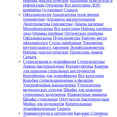
Наборы диагностические
Налобные осветители и
рефлекторы
Отоскопы
Все категории
ЛОР-
комбайны (установки)
Скрыть
Офтальмология
Анализаторы поля зрения
(периметры)
Аппараты магнитотерапии
Диоптриметры (линзметры)
Лампы щелевые
Монобиноскопы
Все категории
Наборы пробных
линз
Оправы пробные
Оптические приборы
Офтальмоскопы
Пупиллометры
Рабочее место
офтальмолога
Столы приборные
Тонометры
внутриглазного давления
Экзофтальмометры
Наборы диагностические
Проекторы знаков
Скрыть
Стерилизация и дезинфекция
Стерилизаторы
Лампы бактерицидные
Рециркуляторы
Камеры
для хранения стерильных инструментов
Контейнеры для дезинфекции
Все категории
Коробки стерилизационные и фильтры
Ультразвуковые ванны/мойки
Утилизаторы
медицинских отходов
Шкафы для хранения
стерильных эндоскопов
Упаковочные машины
Шкафы сушильные
Облучатели бактерицидные
Мойки для эндоскопов
Кипятильники
дезинфекционные
Скрыть
Травматология и ортопедия
Бандажи Стремена