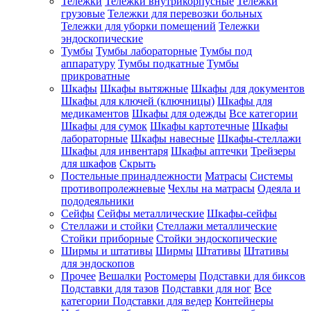
Тележки
Тележки внутрикорпусные
Тележки
грузовые
Тележки для перевозки больных
Тележки для уборки помещений
Тележки
эндоскопические
Тумбы
Тумбы лабораторные
Тумбы под
аппаратуру
Тумбы подкатные
Тумбы
прикроватные
Шкафы
Шкафы вытяжные
Шкафы для документов
Шкафы для ключей (ключницы)
Шкафы для
медикаментов
Шкафы для одежды
Все категории
Шкафы для сумок
Шкафы картотечные
Шкафы
лабораторные
Шкафы навесные
Шкафы-стеллажи
Шкафы для инвентаря
Шкафы аптечки
Трейзеры
для шкафов
Скрыть
Постельные принадлежности
Матрасы
Системы
противопролежневые
Чехлы на матрасы
Одеяла и
пододеяльники
Сейфы
Сейфы металлические
Шкафы-сейфы
Стеллажи и стойки
Стеллажи металлические
Стойки приборные
Стойки эндоскопические
Ширмы и штативы
Ширмы
Штативы
Штативы
для эндоскопов
Прочее
Вешалки
Ростомеры
Подставки для биксов
Подставки для тазов
Подставки для ног
Все
категории
Подставки для ведер
Контейнеры