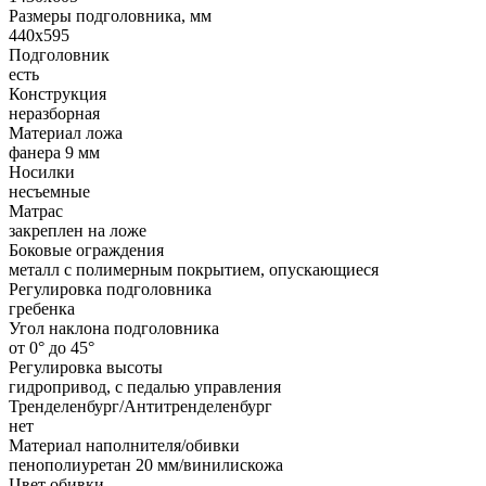
Размеры подголовника, мм
440x595
Подголовник
есть
Конструкция
неразборная
Материал ложа
фанера 9 мм
Носилки
несъемные
Матрас
закреплен на ложе
Боковые ограждения
металл с полимерным покрытием, опускающиеся
Регулировка подголовника
гребенка
Угол наклона подголовника
от 0° до 45°
Регулировка высоты
гидропривод, с педалью управления
Тренделенбург/Антитренделенбург
нет
Материал наполнителя/обивки
пенополиуретан 20 мм/винилискожа
Цвет обивки