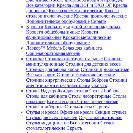
Все категории
Кресла для ЭЭГ и ЭХО-ЭГ
Кресла
донорские
Кресла косметологические
Кресла
отоларингологические
Кресла проктологические
Дополнительное оборудование
Скрыть
Кровати
Кровати для детей и новорожденных
Кровати общебольничные
Кровати
функциональные
Кровати металлические
Дополнительное оборудование
Лавкор™
Мебель Белая для кабинета
Общелабораторная мебель
Столики
Столики инструментальные
Столики
манипуляционные
Столики для детских весов
Столики для забора крови
Столики прикроватные
Все категории
Столики стоматологические
Столики хирургические
Столы Боброва
Столики
анестезиолога и реаниматолога
Скрыть
Столы
Надстройки для столов
Столы Боброва
Столы для кабинета
Столы лабораторные
Столы
палатные
Все категории
Столы пеленальные
Столы приборные
Столы-посты
Скрыть
Стулья и кресла
Офисные кресла
Секции стульев
Стулья для всех отраслей
Стулья лабораторные
Стулья медицинские
Все категории
Стулья
стоматологические
Скрыть