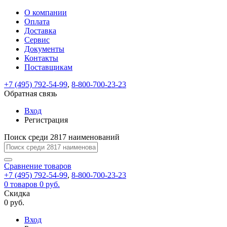
О компании
Восстановление
Обратная
Вход
Регистрация
Оплата
пароля
связь
На
Доставка
вашу
Сервис
почту
Только
Только
Документы
test@example.com
для
для
Ваше
Введите
Заполните
отправлена
ИП
ИП
Контакты
новый
Пароль
На
сообщение
форму.
ссылка.
и
и
пароль
Поставщикам
успешно
вашу
успешно
юр.
юр.
Перейдите
отправлено.
лиц
лиц
восстановлен
почту
Мы
+7 (495) 792-54-99
,
8-800-700-23-23
по
test@test.ru
ней
отправим
Обратная связь
для
отправлена
вам
завершения
ссылка.
Вход
регистрации.
ссылку
Регистрация
Войти
на
указанный
Перейдите
Сообщение
Поиск среди 2817 наименований
Ок
электронный
по
адрес,
ней
перейдя
Сравнение
для
товаров
по
+7 (495) 792-54-99
,
8-800-700-23-23
смены
Запомнить
Забыли
0
товаров
которой
0 руб.
пароля.
меня
пароль?
Сменить
Скидка
вы
0 руб.
сможете
пароль
Я принимаю условия
Войти
задать
пользовательского
Вход
новый
соглашения
и