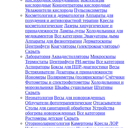
кислородные
Концентраторы кислородные
Увлажнители кислорода
Пульсоксиметры
Косметология и дерматология
Аппараты для
Зарегистрироваться
похудения и антивозрастной терапии
Кресла
косметологические
Лазеры хирургические и
принадлежности
Лампы-лупы
Холодильники для
медикаментов
Все категории
Эвакуаторы дыма
Аппараты для физиотерапии
Дерматоскопы
Зачем
Центрифуги
Коагуляторы (электрокоагуляторы)
регистрироваться?
Скрыть
Лаборатория
Аквадистилляторы
Микроскопы
Все
Термостаты
Центрифуги
PH-метры
Все категории
покупки
в
Аспираторы
Боксы для ПЦР-диагностики
Весы
одном
Встряхиватели
Дозаторы и принадлежности
месте
Иономеры
Поляриметры (полярископы)
Счётчики
Личный
Фотометры и спектрофотометры
Холодильники и
менеджер
морозильники
Шкафы сушильные
Штативы
Отслеживание
Скрыть
статуса
Неонатология
Весы для новорожденных
заказа
Облучатели фототерапевтические
Отсасыватели
Столы для санитарной обработки
Устройства
обогрева новорожденных
Все категории
Ростомеры детские
Скрыть
Оториноларингология
Камертоны
Кресла ЛОР