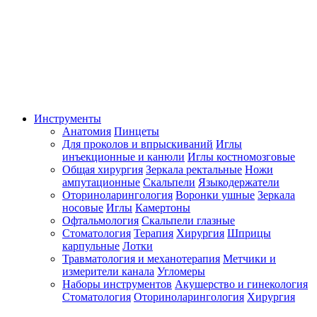
Инструменты
Анатомия
Пинцеты
Для проколов и впрыскиваний
Иглы
инъекционные и канюли
Иглы костномозговые
Общая хирургия
Зеркала ректальные
Ножи
ампутационные
Скальпели
Языкодержатели
Оториноларингология
Воронки ушные
Зеркала
носовые
Иглы
Камертоны
Офтальмология
Скальпели глазные
Стоматология
Терапия
Хирургия
Шприцы
карпульные
Лотки
Травматология и механотерапия
Метчики и
измерители канала
Угломеры
Наборы инструментов
Акушерство и гинекология
Стоматология
Оториноларингология
Хирургия