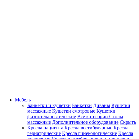
Мебель
Банкетки и кушетки
Банкетки
Диваны
Кушетки
массажные
Кушетки смотровые
Кушетки
физиотерапевтические
Все категории
Столы
массажные
Дополнительное оборудование
Скрыть
Кресла пациента
Кресла вестибулярные
Кресла
гериатрические
Кресла гинекологические
Кресла
диализные
Кресла для забора крови и процедур