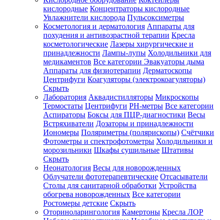
кислородные
Концентраторы кислородные
Увлажнители кислорода
Пульсоксиметры
Косметология и дерматология
Аппараты для
Зарегистрироваться
похудения и антивозрастной терапии
Кресла
косметологические
Лазеры хирургические и
принадлежности
Лампы-лупы
Холодильники для
медикаментов
Все категории
Эвакуаторы дыма
Аппараты для физиотерапии
Дерматоскопы
Зачем
Центрифуги
Коагуляторы (электрокоагуляторы)
регистрироваться?
Скрыть
Лаборатория
Аквадистилляторы
Микроскопы
Все
Термостаты
Центрифуги
PH-метры
Все категории
покупки
в
Аспираторы
Боксы для ПЦР-диагностики
Весы
одном
Встряхиватели
Дозаторы и принадлежности
месте
Иономеры
Поляриметры (полярископы)
Счётчики
Личный
Фотометры и спектрофотометры
Холодильники и
менеджер
морозильники
Шкафы сушильные
Штативы
Отслеживание
Скрыть
статуса
Неонатология
Весы для новорожденных
заказа
Облучатели фототерапевтические
Отсасыватели
Столы для санитарной обработки
Устройства
обогрева новорожденных
Все категории
Ростомеры детские
Скрыть
Оториноларингология
Камертоны
Кресла ЛОР