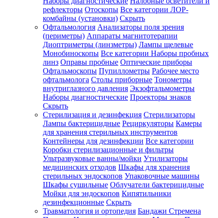
Наборы диагностические
Налобные осветители и
рефлекторы
Отоскопы
Все категории
ЛОР-
комбайны (установки)
Скрыть
Офтальмология
Анализаторы поля зрения
(периметры)
Аппараты магнитотерапии
Диоптриметры (линзметры)
Лампы щелевые
Монобиноскопы
Все категории
Наборы пробных
линз
Оправы пробные
Оптические приборы
Офтальмоскопы
Пупиллометры
Рабочее место
офтальмолога
Столы приборные
Тонометры
внутриглазного давления
Экзофтальмометры
Наборы диагностические
Проекторы знаков
Скрыть
Стерилизация и дезинфекция
Стерилизаторы
Лампы бактерицидные
Рециркуляторы
Камеры
для хранения стерильных инструментов
Контейнеры для дезинфекции
Все категории
Коробки стерилизационные и фильтры
Ультразвуковые ванны/мойки
Утилизаторы
медицинских отходов
Шкафы для хранения
стерильных эндоскопов
Упаковочные машины
Шкафы сушильные
Облучатели бактерицидные
Мойки для эндоскопов
Кипятильники
дезинфекционные
Скрыть
Травматология и ортопедия
Бандажи Стремена