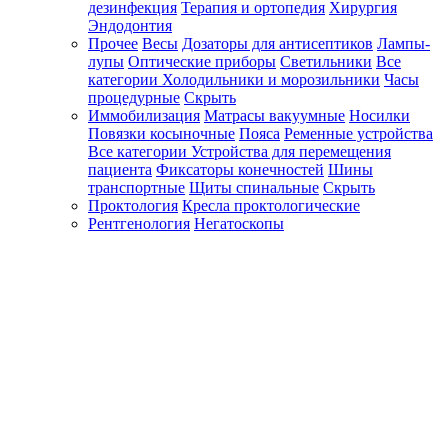
дезинфекция
Терапия и ортопедия
Хирургия
Эндодонтия
Прочее
Весы
Дозаторы для антисептиков
Лампы-
лупы
Оптические приборы
Светильники
Все
категории
Холодильники и морозильники
Часы
процедурные
Скрыть
Иммобилизация
Матрасы вакуумные
Носилки
Повязки косыночные
Пояса
Ременные устройства
Все категории
Устройства для перемещения
пациента
Фиксаторы конечностей
Шины
транспортные
Щиты спинальные
Скрыть
Проктология
Кресла проктологические
Рентгенология
Негатоскопы