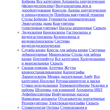
Боброва
Все категории
Аппараты хирургические
(физиодиспенсеры)
Визуализаторы вен и
допоборудование
Консоли
Лазеры хирургические
и принадлежности
Приборы вакуумной терапии
Столы Боброва
Турникеты пневматические
Эвакуаторы дыма
Коагуляторы
(электрокоагуляторы)
Насосы шприцевые
Скрыть
Эндоскопия
Бронхоскопы
Гастроскопы и
видеогастроскопы
Колоноскопы и
видеоколоноскопы
Системы
видеоэндоскопические
Служба крови
Кресла для забора крови
Счетчики
лейкоцитарные
Микроскопы
Столы для забора
крови
Центрифуги
Все категории
Холодильники
и морозильники
Скрыть
Скорая помощь
Аптечки
Жгуты
кровоостанавливающие
Капнографы
Ларингоскопы
Мешки дыхательные Амбу
Все
категории
Носилки
Роторасширители и маски
Сумки-холодильники
Термоконтейнеры
Укладки и
наборы
Штативы для вливаний
Аппараты ИВЛ
Дефибрилляторы
Инфузионные насосы
Наркозные аппараты
Отсасыватели портативные
Рециркуляторы
Электрокардиографы
Скрыть
Стоматология
Оптика
Стерилизация и