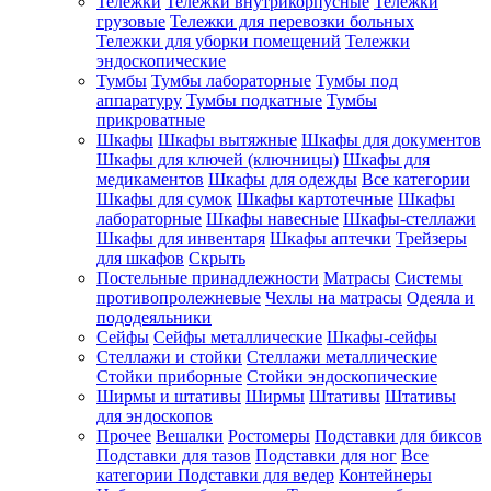
Тележки
Тележки внутрикорпусные
Тележки
грузовые
Тележки для перевозки больных
Тележки для уборки помещений
Тележки
эндоскопические
Тумбы
Тумбы лабораторные
Тумбы под
аппаратуру
Тумбы подкатные
Тумбы
прикроватные
Шкафы
Шкафы вытяжные
Шкафы для документов
Шкафы для ключей (ключницы)
Шкафы для
медикаментов
Шкафы для одежды
Все категории
Шкафы для сумок
Шкафы картотечные
Шкафы
лабораторные
Шкафы навесные
Шкафы-стеллажи
Шкафы для инвентаря
Шкафы аптечки
Трейзеры
для шкафов
Скрыть
Постельные принадлежности
Матрасы
Системы
противопролежневые
Чехлы на матрасы
Одеяла и
пододеяльники
Сейфы
Сейфы металлические
Шкафы-сейфы
Стеллажи и стойки
Стеллажи металлические
Стойки приборные
Стойки эндоскопические
Ширмы и штативы
Ширмы
Штативы
Штативы
для эндоскопов
Прочее
Вешалки
Ростомеры
Подставки для биксов
Подставки для тазов
Подставки для ног
Все
категории
Подставки для ведер
Контейнеры