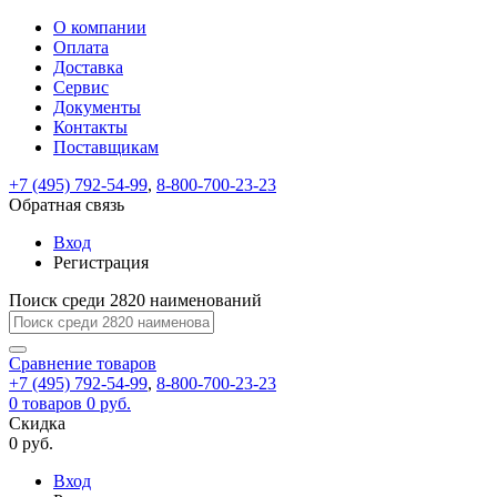
О компании
Восстановление
Обратная
Вход
Регистрация
Оплата
пароля
связь
На
Доставка
вашу
Сервис
почту
Только
Только
Документы
test@example.com
для
для
Ваше
Введите
Заполните
отправлена
ИП
ИП
Контакты
новый
Пароль
На
сообщение
форму.
ссылка.
и
и
пароль
Поставщикам
успешно
вашу
успешно
юр.
юр.
Перейдите
отправлено.
лиц
лиц
восстановлен
почту
Мы
+7 (495) 792-54-99
,
8-800-700-23-23
по
test@test.ru
ней
отправим
Обратная связь
для
отправлена
вам
завершения
ссылка.
Вход
регистрации.
ссылку
Регистрация
Войти
на
указанный
Перейдите
Сообщение
Поиск среди 2820 наименований
Ок
электронный
по
адрес,
ней
перейдя
Сравнение
для
товаров
по
+7 (495) 792-54-99
,
8-800-700-23-23
смены
Запомнить
Забыли
0
товаров
которой
0 руб.
пароля.
меня
пароль?
Сменить
Скидка
вы
0 руб.
сможете
пароль
Я принимаю условия
Войти
задать
пользовательского
Вход
новый
соглашения
и