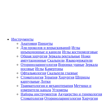
Инструменты
Анатомия
Пинцеты
Для проколов и впрыскиваний
Иглы
инъекционные и канюли
Иглы костномозговые
Общая хирургия
Зеркала ректальные
Ножи
ампутационные
Скальпели
Языкодержатели
Оториноларингология
Воронки ушные
Зеркала
носовые
Иглы
Камертоны
Офтальмология
Скальпели глазные
Стоматология
Терапия
Хирургия
Шприцы
карпульные
Лотки
Травматология и механотерапия
Метчики и
измерители канала
Угломеры
Наборы инструментов
Акушерство и гинекология
Стоматология
Оториноларингология
Хирургия