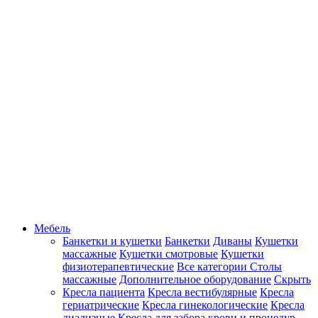
Мебель
Банкетки и кушетки
Банкетки
Диваны
Кушетки
массажные
Кушетки смотровые
Кушетки
физиотерапевтические
Все категории
Столы
массажные
Дополнительное оборудование
Скрыть
Кресла пациента
Кресла вестибулярные
Кресла
гериатрические
Кресла гинекологические
Кресла
диализные
Кресла для забора крови и процедур