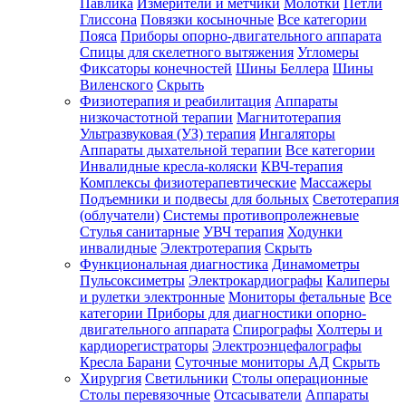
Павлика
Измерители и метчики
Молотки
Петли
Глиссона
Повязки косыночные
Все категории
Пояса
Приборы опорно-двигательного аппарата
Спицы для скелетного вытяжения
Угломеры
Фиксаторы конечностей
Шины Беллера
Шины
Виленского
Скрыть
Физиотерапия и реабилитация
Аппараты
низкочастотной терапии
Магнитотерапия
Ультразвуковая (УЗ) терапия
Ингаляторы
Аппараты дыхательной терапии
Все категории
Инвалидные кресла-коляски
КВЧ-терапия
Комплексы физиотерапевтические
Массажеры
Подъемники и подвесы для больных
Светотерапия
(облучатели)
Системы противопролежневые
Стулья санитарные
УВЧ терапия
Ходунки
инвалидные
Электротерапия
Скрыть
Функциональная диагностика
Динамометры
Пульсоксиметры
Электрокардиографы
Калиперы
и рулетки электронные
Мониторы фетальные
Все
категории
Приборы для диагностики опорно-
двигательного аппарата
Спирографы
Холтеры и
кардиорегистраторы
Электроэнцефалографы
Кресла Барани
Суточные мониторы АД
Скрыть
Хирургия
Светильники
Столы операционные
Столы перевязочные
Отсасыватели
Аппараты