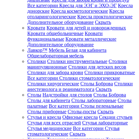
Все категории
Кресла для ЭЭГ и ЭХО-ЭГ
Кресла
донорские
Кресла косметологические
Кресла
отоларингологические
Кресла проктологические
Дополнительное оборудование
Скрыть
Кровати
Кровати для детей и новорожденных
Кровати общебольничные
Кровати
функциональные
Кровати металлические
Дополнительное оборудование
Лавкор™
Мебель Белая для кабинета
Общелабораторная мебель
Столики
Столики инструментальные
Столики
манипуляционные
Столики для детских весов
Столики для забора крови
Столики прикроватные
Все категории
Столики стоматологические
Столики хирургические
Столы Боброва
Столики
анестезиолога и реаниматолога
Скрыть
Столы
Надстройки для столов
Столы Боброва
Столы для кабинета
Столы лабораторные
Столы
палатные
Все категории
Столы пеленальные
Столы приборные
Столы-посты
Скрыть
Стулья и кресла
Офисные кресла
Секции стульев
Стулья для всех отраслей
Стулья лабораторные
Стулья медицинские
Все категории
Стулья
стоматологические
Скрыть