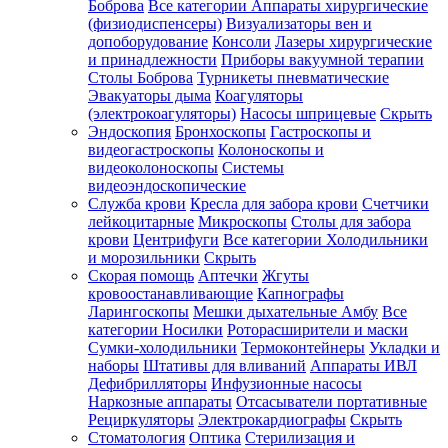
Боброва
Все категории
Аппараты хирургические
(физиодиспенсеры)
Визуализаторы вен и
допоборудование
Консоли
Лазеры хирургические
и принадлежности
Приборы вакуумной терапии
Столы Боброва
Турникеты пневматические
Эвакуаторы дыма
Коагуляторы
(электрокоагуляторы)
Насосы шприцевые
Скрыть
Эндоскопия
Бронхоскопы
Гастроскопы и
видеогастроскопы
Колоноскопы и
видеоколоноскопы
Системы
видеоэндоскопические
Служба крови
Кресла для забора крови
Счетчики
лейкоцитарные
Микроскопы
Столы для забора
крови
Центрифуги
Все категории
Холодильники
и морозильники
Скрыть
Скорая помощь
Аптечки
Жгуты
кровоостанавливающие
Капнографы
Ларингоскопы
Мешки дыхательные Амбу
Все
категории
Носилки
Роторасширители и маски
Сумки-холодильники
Термоконтейнеры
Укладки и
наборы
Штативы для вливаний
Аппараты ИВЛ
Дефибрилляторы
Инфузионные насосы
Наркозные аппараты
Отсасыватели портативные
Рециркуляторы
Электрокардиографы
Скрыть
Стоматология
Оптика
Стерилизация и