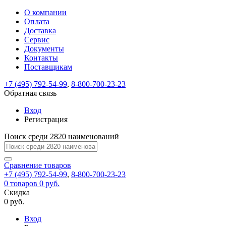
О компании
Восстановление
Обратная
Вход
Регистрация
Оплата
пароля
связь
На
Доставка
вашу
Сервис
почту
Только
Только
Документы
test@example.com
для
для
Ваше
Введите
Заполните
отправлена
ИП
ИП
Контакты
новый
Пароль
На
сообщение
форму.
ссылка.
и
и
пароль
Поставщикам
успешно
вашу
успешно
юр.
юр.
Перейдите
отправлено.
лиц
лиц
восстановлен
почту
Мы
+7 (495) 792-54-99
,
8-800-700-23-23
по
test@test.ru
ней
отправим
Обратная связь
для
отправлена
вам
завершения
ссылка.
Вход
регистрации.
ссылку
Регистрация
Войти
на
указанный
Перейдите
Сообщение
Поиск среди 2820 наименований
Ок
электронный
по
адрес,
ней
перейдя
Сравнение
для
товаров
по
+7 (495) 792-54-99
,
8-800-700-23-23
смены
Запомнить
Забыли
0
товаров
которой
0 руб.
пароля.
меня
пароль?
Сменить
Скидка
вы
0 руб.
сможете
пароль
Я принимаю условия
Войти
задать
пользовательского
Вход
новый
соглашения
и