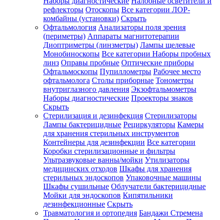
Наборы диагностические
Налобные осветители и
рефлекторы
Отоскопы
Все категории
ЛОР-
комбайны (установки)
Скрыть
Офтальмология
Анализаторы поля зрения
(периметры)
Аппараты магнитотерапии
Диоптриметры (линзметры)
Лампы щелевые
Монобиноскопы
Все категории
Наборы пробных
линз
Оправы пробные
Оптические приборы
Офтальмоскопы
Пупиллометры
Рабочее место
офтальмолога
Столы приборные
Тонометры
внутриглазного давления
Экзофтальмометры
Наборы диагностические
Проекторы знаков
Скрыть
Стерилизация и дезинфекция
Стерилизаторы
Лампы бактерицидные
Рециркуляторы
Камеры
для хранения стерильных инструментов
Контейнеры для дезинфекции
Все категории
Коробки стерилизационные и фильтры
Ультразвуковые ванны/мойки
Утилизаторы
медицинских отходов
Шкафы для хранения
стерильных эндоскопов
Упаковочные машины
Шкафы сушильные
Облучатели бактерицидные
Мойки для эндоскопов
Кипятильники
дезинфекционные
Скрыть
Травматология и ортопедия
Бандажи Стремена