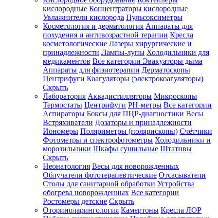
кислородные
Концентраторы кислородные
Увлажнители кислорода
Пульсоксиметры
Косметология и дерматология
Аппараты для
Зарегистрироваться
похудения и антивозрастной терапии
Кресла
косметологические
Лазеры хирургические и
принадлежности
Лампы-лупы
Холодильники для
медикаментов
Все категории
Эвакуаторы дыма
Аппараты для физиотерапии
Дерматоскопы
Зачем
Центрифуги
Коагуляторы (электрокоагуляторы)
регистрироваться?
Скрыть
Лаборатория
Аквадистилляторы
Микроскопы
Все
Термостаты
Центрифуги
PH-метры
Все категории
покупки
в
Аспираторы
Боксы для ПЦР-диагностики
Весы
одном
Встряхиватели
Дозаторы и принадлежности
месте
Иономеры
Поляриметры (полярископы)
Счётчики
Личный
Фотометры и спектрофотометры
Холодильники и
менеджер
морозильники
Шкафы сушильные
Штативы
Отслеживание
Скрыть
статуса
Неонатология
Весы для новорожденных
заказа
Облучатели фототерапевтические
Отсасыватели
Столы для санитарной обработки
Устройства
обогрева новорожденных
Все категории
Ростомеры детские
Скрыть
Оториноларингология
Камертоны
Кресла ЛОР