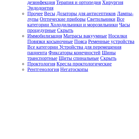
дезинфекция
Терапия и ортопедия
Хирургия
Эндодонтия
Прочее
Весы
Дозаторы для антисептиков
Лампы-
лупы
Оптические приборы
Светильники
Все
категории
Холодильники и морозильники
Часы
процедурные
Скрыть
Иммобилизация
Матрасы вакуумные
Носилки
Повязки косыночные
Пояса
Ременные устройства
Все категории
Устройства для перемещения
пациента
Фиксаторы конечностей
Шины
транспортные
Щиты спинальные
Скрыть
Проктология
Кресла проктологические
Рентгенология
Негатоскопы