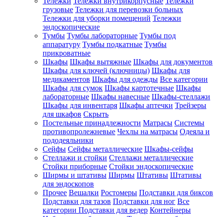
Тележки
Тележки внутрикорпусные
Тележки
грузовые
Тележки для перевозки больных
Тележки для уборки помещений
Тележки
эндоскопические
Тумбы
Тумбы лабораторные
Тумбы под
аппаратуру
Тумбы подкатные
Тумбы
прикроватные
Шкафы
Шкафы вытяжные
Шкафы для документов
Шкафы для ключей (ключницы)
Шкафы для
медикаментов
Шкафы для одежды
Все категории
Шкафы для сумок
Шкафы картотечные
Шкафы
лабораторные
Шкафы навесные
Шкафы-стеллажи
Шкафы для инвентаря
Шкафы аптечки
Трейзеры
для шкафов
Скрыть
Постельные принадлежности
Матрасы
Системы
противопролежневые
Чехлы на матрасы
Одеяла и
пододеяльники
Сейфы
Сейфы металлические
Шкафы-сейфы
Стеллажи и стойки
Стеллажи металлические
Стойки приборные
Стойки эндоскопические
Ширмы и штативы
Ширмы
Штативы
Штативы
для эндоскопов
Прочее
Вешалки
Ростомеры
Подставки для биксов
Подставки для тазов
Подставки для ног
Все
категории
Подставки для ведер
Контейнеры