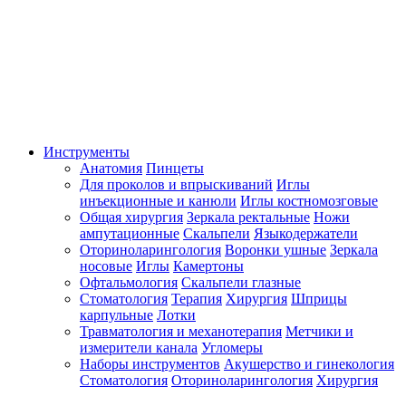
Инструменты
Анатомия
Пинцеты
Для проколов и впрыскиваний
Иглы
инъекционные и канюли
Иглы костномозговые
Общая хирургия
Зеркала ректальные
Ножи
ампутационные
Скальпели
Языкодержатели
Оториноларингология
Воронки ушные
Зеркала
носовые
Иглы
Камертоны
Офтальмология
Скальпели глазные
Стоматология
Терапия
Хирургия
Шприцы
карпульные
Лотки
Травматология и механотерапия
Метчики и
измерители канала
Угломеры
Наборы инструментов
Акушерство и гинекология
Стоматология
Оториноларингология
Хирургия