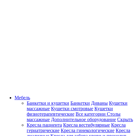
Мебель
Банкетки и кушетки
Банкетки
Диваны
Кушетки
массажные
Кушетки смотровые
Кушетки
физиотерапевтические
Все категории
Столы
массажные
Дополнительное оборудование
Скрыть
Кресла пациента
Кресла вестибулярные
Кресла
гериатрические
Кресла гинекологические
Кресла
диализные
Кресла для забора крови и процедур