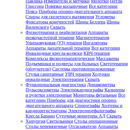
Павлика
Измерители и метчики
Молотки
Петли
Глиссона
Повязки косыночные
Все категории
Пояса
Приборы опорно-двигательного аппарата
Спицы для скелетного вытяжения
Угломеры
Фиксаторы конечностей
Шины Беллера
Шины
Виленского
Скрыть
Физиотерапия и реабилитация
Аппараты
низкочастотной терапии
Магнитотерапия
Ультразвуковая (УЗ) терапия
Ингаляторы
Аппараты дыхательной терапии
Все категории
Инвалидные кресла-коляски
КВЧ-терапия
Комплексы физиотерапевтические
Массажеры
Подъемники и подвесы для больных
Светотерапия
(облучатели)
Системы противопролежневые
Стулья санитарные
УВЧ терапия
Ходунки
инвалидные
Электротерапия
Скрыть
Функциональная диагностика
Динамометры
Пульсоксиметры
Электрокардиографы
Калиперы
и рулетки электронные
Мониторы фетальные
Все
категории
Приборы для диагностики опорно-
двигательного аппарата
Спирографы
Холтеры и
кардиорегистраторы
Электроэнцефалографы
Кресла Барани
Суточные мониторы АД
Скрыть
Хирургия
Светильники
Столы операционные
Столы перевязочные
Отсасыватели
Аппараты