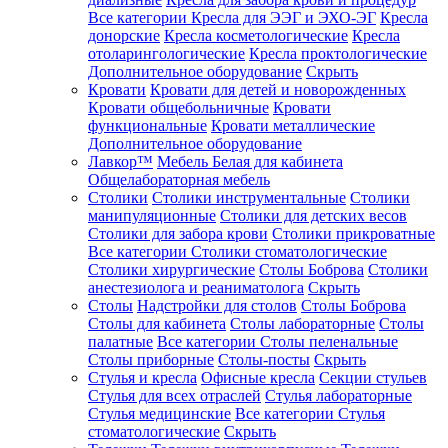
Все категории
Кресла для ЭЭГ и ЭХО-ЭГ
Кресла
донорские
Кресла косметологические
Кресла
отоларингологические
Кресла проктологические
Дополнительное оборудование
Скрыть
Кровати
Кровати для детей и новорожденных
Кровати общебольничные
Кровати
функциональные
Кровати металлические
Дополнительное оборудование
Лавкор™
Мебель Белая для кабинета
Общелабораторная мебель
Столики
Столики инструментальные
Столики
манипуляционные
Столики для детских весов
Столики для забора крови
Столики прикроватные
Все категории
Столики стоматологические
Столики хирургические
Столы Боброва
Столики
анестезиолога и реаниматолога
Скрыть
Столы
Надстройки для столов
Столы Боброва
Столы для кабинета
Столы лабораторные
Столы
палатные
Все категории
Столы пеленальные
Столы приборные
Столы-посты
Скрыть
Стулья и кресла
Офисные кресла
Секции стульев
Стулья для всех отраслей
Стулья лабораторные
Стулья медицинские
Все категории
Стулья
стоматологические
Скрыть