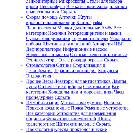
лейкоцитарные
Микроскопы
Столы для забора
крови
Центрифуги
Все категории
Холодильники
и морозильники
Скрыть
Скорая помощь
Аптечки
Жгуты
кровоостанавливающие
Капнографы
Ларингоскопы
Мешки дыхательные Амбу
Все
категории
Носилки
Роторасширители и маски
Сумки-холодильники
Термоконтейнеры
Укладки и
наборы
Штативы для вливаний
Аппараты ИВЛ
Дефибрилляторы
Инфузионные насосы
Наркозные аппараты
Отсасыватели портативные
Рециркуляторы
Электрокардиографы
Скрыть
Стоматология
Оптика
Стерилизация и
дезинфекция
Терапия и ортопедия
Хирургия
Эндодонтия
Прочее
Весы
Дозаторы для антисептиков
Лампы-
лупы
Оптические приборы
Светильники
Все
категории
Холодильники и морозильники
Часы
процедурные
Скрыть
Иммобилизация
Матрасы вакуумные
Носилки
Повязки косыночные
Пояса
Ременные устройства
Все категории
Устройства для перемещения
пациента
Фиксаторы конечностей
Шины
транспортные
Щиты спинальные
Скрыть
Проктология
Кресла проктологические