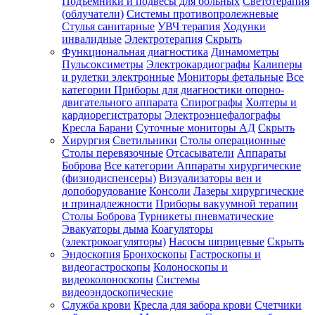
Подъемники и подвесы для больных
Светотерапия
(облучатели)
Системы противопролежневые
Стулья санитарные
УВЧ терапия
Ходунки
инвалидные
Электротерапия
Скрыть
Функциональная диагностика
Динамометры
Пульсоксиметры
Электрокардиографы
Калиперы
и рулетки электронные
Мониторы фетальные
Все
категории
Приборы для диагностики опорно-
двигательного аппарата
Спирографы
Холтеры и
кардиорегистраторы
Электроэнцефалографы
Кресла Барани
Суточные мониторы АД
Скрыть
Хирургия
Светильники
Столы операционные
Столы перевязочные
Отсасыватели
Аппараты
Боброва
Все категории
Аппараты хирургические
(физиодиспенсеры)
Визуализаторы вен и
допоборудование
Консоли
Лазеры хирургические
и принадлежности
Приборы вакуумной терапии
Столы Боброва
Турникеты пневматические
Эвакуаторы дыма
Коагуляторы
(электрокоагуляторы)
Насосы шприцевые
Скрыть
Эндоскопия
Бронхоскопы
Гастроскопы и
видеогастроскопы
Колоноскопы и
видеоколоноскопы
Системы
видеоэндоскопические
Служба крови
Кресла для забора крови
Счетчики