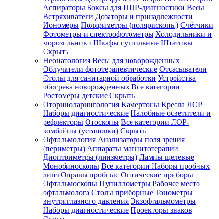
Аспираторы
Боксы для ПЦР-диагностики
Весы
Встряхиватели
Дозаторы и принадлежности
Иономеры
Поляриметры (полярископы)
Счётчики
Фотометры и спектрофотометры
Холодильники и
морозильники
Шкафы сушильные
Штативы
Скрыть
Неонатология
Весы для новорожденных
Облучатели фототерапевтические
Отсасыватели
Столы для санитарной обработки
Устройства
обогрева новорожденных
Все категории
Ростомеры детские
Скрыть
Оториноларингология
Камертоны
Кресла ЛОР
Наборы диагностические
Налобные осветители и
рефлекторы
Отоскопы
Все категории
ЛОР-
комбайны (установки)
Скрыть
Офтальмология
Анализаторы поля зрения
(периметры)
Аппараты магнитотерапии
Диоптриметры (линзметры)
Лампы щелевые
Монобиноскопы
Все категории
Наборы пробных
линз
Оправы пробные
Оптические приборы
Офтальмоскопы
Пупиллометры
Рабочее место
офтальмолога
Столы приборные
Тонометры
внутриглазного давления
Экзофтальмометры
Наборы диагностические
Проекторы знаков
Скрыть