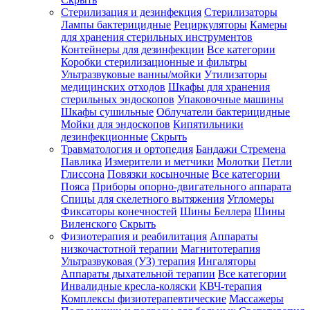
Стерилизация и дезинфекция
Стерилизаторы
Лампы бактерицидные
Рециркуляторы
Камеры
для хранения стерильных инструментов
Контейнеры для дезинфекции
Все категории
Коробки стерилизационные и фильтры
Ультразвуковые ванны/мойки
Утилизаторы
медицинских отходов
Шкафы для хранения
стерильных эндоскопов
Упаковочные машины
Шкафы сушильные
Облучатели бактерицидные
Мойки для эндоскопов
Кипятильники
дезинфекционные
Скрыть
Травматология и ортопедия
Бандажи Стремена
Павлика
Измерители и метчики
Молотки
Петли
Глиссона
Повязки косыночные
Все категории
Пояса
Приборы опорно-двигательного аппарата
Спицы для скелетного вытяжения
Угломеры
Фиксаторы конечностей
Шины Беллера
Шины
Виленского
Скрыть
Физиотерапия и реабилитация
Аппараты
низкочастотной терапии
Магнитотерапия
Ультразвуковая (УЗ) терапия
Ингаляторы
Аппараты дыхательной терапии
Все категории
Инвалидные кресла-коляски
КВЧ-терапия
Комплексы физиотерапевтические
Массажеры