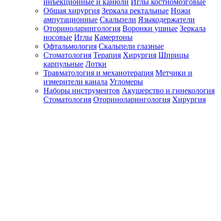
инъекционные и канюли
Иглы костномозговые
Общая хирургия
Зеркала ректальные
Ножи
ампутационные
Скальпели
Языкодержатели
Оториноларингология
Воронки ушные
Зеркала
носовые
Иглы
Камертоны
Офтальмология
Скальпели глазные
Стоматология
Терапия
Хирургия
Шприцы
карпульные
Лотки
Травматология и механотерапия
Метчики и
измерители канала
Угломеры
Наборы инструментов
Акушерство и гинекология
Стоматология
Оториноларингология
Хирургия