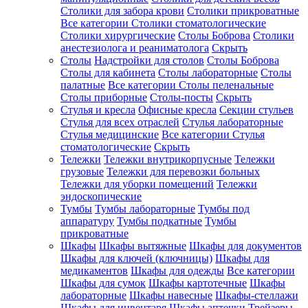
Столики для забора крови
Столики прикроватные
Все категории
Столики стоматологические
Столики хирургические
Столы Боброва
Столики
анестезиолога и реаниматолога
Скрыть
Столы
Надстройки для столов
Столы Боброва
Столы для кабинета
Столы лабораторные
Столы
палатные
Все категории
Столы пеленальные
Столы приборные
Столы-посты
Скрыть
Стулья и кресла
Офисные кресла
Секции стульев
Стулья для всех отраслей
Стулья лабораторные
Стулья медицинские
Все категории
Стулья
стоматологические
Скрыть
Тележки
Тележки внутрикорпусные
Тележки
грузовые
Тележки для перевозки больных
Тележки для уборки помещений
Тележки
эндоскопические
Тумбы
Тумбы лабораторные
Тумбы под
аппаратуру
Тумбы подкатные
Тумбы
прикроватные
Шкафы
Шкафы вытяжные
Шкафы для документов
Шкафы для ключей (ключницы)
Шкафы для
медикаментов
Шкафы для одежды
Все категории
Шкафы для сумок
Шкафы картотечные
Шкафы
лабораторные
Шкафы навесные
Шкафы-стеллажи
Шкафы для инвентаря
Шкафы аптечки
Трейзеры