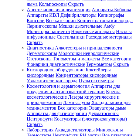
дыма
Кольпоскопы
Скрыть
Анестезиология и реанимация
Аппараты Боброва
Аппараты ИВЛ
Дефибрилляторы
Капнографы
Консоли
Все категории
Концентраторы кислорода
Ларингоскопы
Мешки дыхательные Амбу
Мониторы пациента
Наркозные аппараты
Насосы
инфузионные
Светильники
Расходные материалы
Скрыть
Диагностика
Алкотестеры и принадлежности
Дерматоскопы
Молоточки неврологические
Стетоскопы
Тонометры и манжеты
Все категории
Фонарики диагностические
Термометры
Скрыть
Кислородное оборудование
Коктейлеры
кислородные
Концентраторы кислородные
Увлажнители кислорода
Пульсоксиметры
Косметология и дерматология
Аппараты для
похудения и антивозрастной терапии
Кресла
косметологические
Лазеры хирургические и
принадлежности
Лампы-лупы
Холодильники для
медикаментов
Все категории
Эвакуаторы дыма
Аппараты для физиотерапии
Дерматоскопы
Центрифуги
Коагуляторы (электрокоагуляторы)
Скрыть
Лаборатория
Аквадистилляторы
Микроскопы
Термостаты
Центрифуги
PH-метры
Все категории