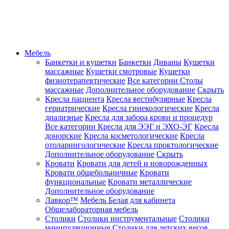
Мебель
Банкетки и кушетки
Банкетки
Диваны
Кушетки
массажные
Кушетки смотровые
Кушетки
физиотерапевтические
Все категории
Столы
массажные
Дополнительное оборудование
Скрыть
Кресла пациента
Кресла вестибулярные
Кресла
гериатрические
Кресла гинекологические
Кресла
диализные
Кресла для забора крови и процедур
Все категории
Кресла для ЭЭГ и ЭХО-ЭГ
Кресла
донорские
Кресла косметологические
Кресла
отоларингологические
Кресла проктологические
Дополнительное оборудование
Скрыть
Кровати
Кровати для детей и новорожденных
Кровати общебольничные
Кровати
функциональные
Кровати металлические
Дополнительное оборудование
Лавкор™
Мебель Белая для кабинета
Общелабораторная мебель
Столики
Столики инструментальные
Столики
манипуляционные
Столики для детских весов