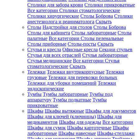
Столики для забора крови
Столики прикроватные
Все категории
Столики стоматологические
Столики хирургические
Столы Боброва
Столики
анестезиолога и реаниматолога
Скрыть
Столы
Надстройки для столов
Столы Боброва
Столы для кабинета
Столы лабораторные
Столы
палатные
Все категории
Столы пеленальные
Столы приборные
Столы-посты
Скрыть
Стулья и кресла
Офисные кресла
Секции стульев
Стулья для всех отраслей
Стулья лабораторные
Стулья медицинские
Все категории
Стулья
стоматологические
Скрыть
Тележки
Тележки внутрикорпусные
Тележки
грузовые
Тележки для перевозки больных
Тележки для уборки помещений
Тележки
эндоскопические
Тумбы
Тумбы лабораторные
Тумбы под
аппаратуру
Тумбы подкатные
Тумбы
прикроватные
Шкафы
Шкафы вытяжные
Шкафы для документов
Шкафы для ключей (ключницы)
Шкафы для
медикаментов
Шкафы для одежды
Все категории
Шкафы для сумок
Шкафы картотечные
Шкафы
лабораторные
Шкафы навесные
Шкафы-стеллажи
Шкафы для инвентаря
Шкафы аптечки
Трейзеры