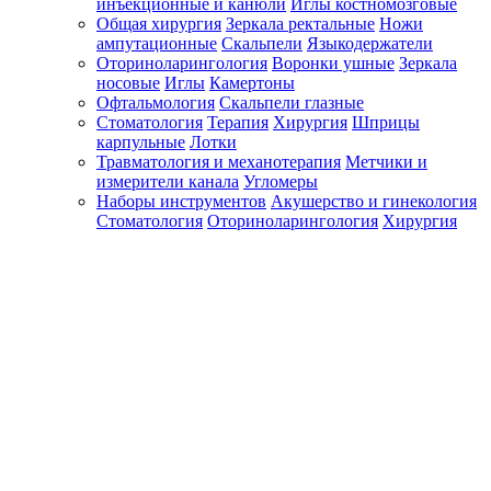
инъекционные и канюли
Иглы костномозговые
Общая хирургия
Зеркала ректальные
Ножи
ампутационные
Скальпели
Языкодержатели
Оториноларингология
Воронки ушные
Зеркала
носовые
Иглы
Камертоны
Офтальмология
Скальпели глазные
Стоматология
Терапия
Хирургия
Шприцы
карпульные
Лотки
Травматология и механотерапия
Метчики и
измерители канала
Угломеры
Наборы инструментов
Акушерство и гинекология
Стоматология
Оториноларингология
Хирургия