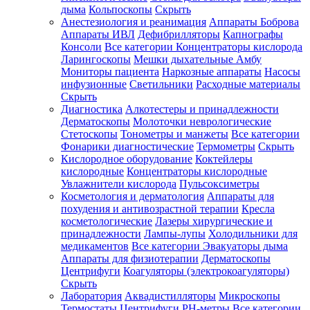
дыма
Кольпоскопы
Скрыть
Анестезиология и реанимация
Аппараты Боброва
Аппараты ИВЛ
Дефибрилляторы
Капнографы
Консоли
Все категории
Концентраторы кислорода
Ларингоскопы
Мешки дыхательные Амбу
Мониторы пациента
Наркозные аппараты
Насосы
инфузионные
Светильники
Расходные материалы
Скрыть
Диагностика
Алкотестеры и принадлежности
Дерматоскопы
Молоточки неврологические
Стетоскопы
Тонометры и манжеты
Все категории
Фонарики диагностические
Термометры
Скрыть
Кислородное оборудование
Коктейлеры
кислородные
Концентраторы кислородные
Увлажнители кислорода
Пульсоксиметры
Косметология и дерматология
Аппараты для
похудения и антивозрастной терапии
Кресла
косметологические
Лазеры хирургические и
принадлежности
Лампы-лупы
Холодильники для
медикаментов
Все категории
Эвакуаторы дыма
Аппараты для физиотерапии
Дерматоскопы
Центрифуги
Коагуляторы (электрокоагуляторы)
Скрыть
Лаборатория
Аквадистилляторы
Микроскопы
Термостаты
Центрифуги
PH-метры
Все категории