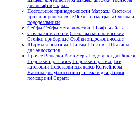
для шкафов
Скрыть
Постельные принадлежности
Матрасы
Системы
противопролежневые
Чехлы на матрасы
Одеяла и
пододеяльники
Сейфы
Сейфы металлические
Шкафы-сейфы
Стеллажи и стойки
Стеллажи металлические
Стойки приборные
Стойки эндоскопические
Ширмы и штативы
Ширмы
Штативы
Штативы
для эндоскопов
Прочее
Вешалки
Ростомеры
Подставки для биксов
Подставки для тазов
Подставки для ног
Все
категории
Подставки для ведер
Контейнеры
Наборы для уборки пола
Тележки для уборки
помещений
Скрыть