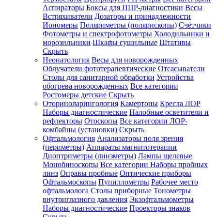
Аспираторы
Боксы для ПЦР-диагностики
Весы
Встряхиватели
Дозаторы и принадлежности
Иономеры
Поляриметры (полярископы)
Счётчики
Фотометры и спектрофотометры
Холодильники и
морозильники
Шкафы сушильные
Штативы
Скрыть
Неонатология
Весы для новорожденных
Облучатели фототерапевтические
Отсасыватели
Столы для санитарной обработки
Устройства
обогрева новорожденных
Все категории
Ростомеры детские
Скрыть
Оториноларингология
Камертоны
Кресла ЛОР
Наборы диагностические
Налобные осветители и
рефлекторы
Отоскопы
Все категории
ЛОР-
комбайны (установки)
Скрыть
Офтальмология
Анализаторы поля зрения
(периметры)
Аппараты магнитотерапии
Диоптриметры (линзметры)
Лампы щелевые
Монобиноскопы
Все категории
Наборы пробных
линз
Оправы пробные
Оптические приборы
Офтальмоскопы
Пупиллометры
Рабочее место
офтальмолога
Столы приборные
Тонометры
внутриглазного давления
Экзофтальмометры
Наборы диагностические
Проекторы знаков
Скрыть