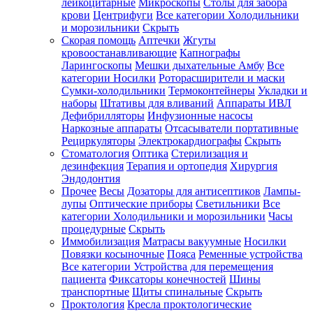
лейкоцитарные
Микроскопы
Столы для забора
крови
Центрифуги
Все категории
Холодильники
и морозильники
Скрыть
Скорая помощь
Аптечки
Жгуты
кровоостанавливающие
Капнографы
Ларингоскопы
Мешки дыхательные Амбу
Все
категории
Носилки
Роторасширители и маски
Сумки-холодильники
Термоконтейнеры
Укладки и
наборы
Штативы для вливаний
Аппараты ИВЛ
Дефибрилляторы
Инфузионные насосы
Наркозные аппараты
Отсасыватели портативные
Рециркуляторы
Электрокардиографы
Скрыть
Стоматология
Оптика
Стерилизация и
дезинфекция
Терапия и ортопедия
Хирургия
Эндодонтия
Прочее
Весы
Дозаторы для антисептиков
Лампы-
лупы
Оптические приборы
Светильники
Все
категории
Холодильники и морозильники
Часы
процедурные
Скрыть
Иммобилизация
Матрасы вакуумные
Носилки
Повязки косыночные
Пояса
Ременные устройства
Все категории
Устройства для перемещения
пациента
Фиксаторы конечностей
Шины
транспортные
Щиты спинальные
Скрыть
Проктология
Кресла проктологические