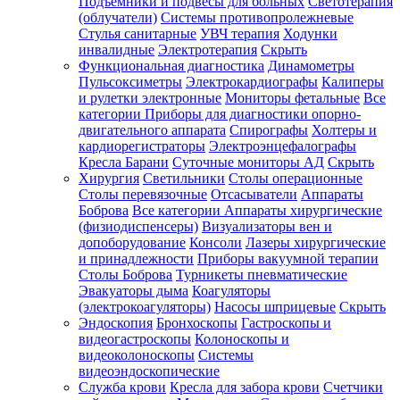
Подъемники и подвесы для больных
Светотерапия
(облучатели)
Системы противопролежневые
Стулья санитарные
УВЧ терапия
Ходунки
инвалидные
Электротерапия
Скрыть
Функциональная диагностика
Динамометры
Пульсоксиметры
Электрокардиографы
Калиперы
и рулетки электронные
Мониторы фетальные
Все
категории
Приборы для диагностики опорно-
двигательного аппарата
Спирографы
Холтеры и
кардиорегистраторы
Электроэнцефалографы
Кресла Барани
Суточные мониторы АД
Скрыть
Хирургия
Светильники
Столы операционные
Столы перевязочные
Отсасыватели
Аппараты
Боброва
Все категории
Аппараты хирургические
(физиодиспенсеры)
Визуализаторы вен и
допоборудование
Консоли
Лазеры хирургические
и принадлежности
Приборы вакуумной терапии
Столы Боброва
Турникеты пневматические
Эвакуаторы дыма
Коагуляторы
(электрокоагуляторы)
Насосы шприцевые
Скрыть
Эндоскопия
Бронхоскопы
Гастроскопы и
видеогастроскопы
Колоноскопы и
видеоколоноскопы
Системы
видеоэндоскопические
Служба крови
Кресла для забора крови
Счетчики