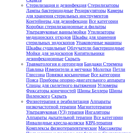
Стерилизация и дезинфекция
Стерилизаторы
Лампы бактерицидные
Рециркуляторы
Камеры
для хранения стерильных инструментов
Контейнеры для дезинфекции
Все категории
Коробки стерилизационные и фильтры
Ультразвуковые ванны/мойки
Утилизаторы
медицинских отходов
Шкафы для хранения
стерильных эндоскопов
Упаковочные машины
Шкафы сушильные
Облучатели бактерицидные
Мойки для эндоскопов
Кипятильники
дезинфекционные
Скрыть
Травматология и ортопедия
Бандажи Стремена
Павлика
Измерители и метчики
Молотки
Петли
Глиссона
Повязки косыночные
Все категории
Пояса
Приборы опорно-двигательного аппарата
Спицы для скелетного вытяжения
Угломеры
Фиксаторы конечностей
Шины Беллера
Шины
Виленского
Скрыть
Физиотерапия и реабилитация
Аппараты
низкочастотной терапии
Магнитотерапия
Ультразвуковая (УЗ) терапия
Ингаляторы
Аппараты дыхательной терапии
Все категории
Инвалидные кресла-коляски
КВЧ-терапия
Комплексы физиотерапевтические
Массажеры