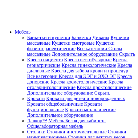
Мебель
Банкетки и кушетки
Банкетки
Диваны
Кушетки
массажные
Кушетки смотровые
Кушетки
физиотерапевтические
Все категории
Столы
массажные
Дополнительное оборудование
Скрыть
Кресла пациента
Кресла вестибулярные
Кресла
гериатрические
Кресла гинекологические
Кресла
диализные
Кресла для забора крови и процедур
Все категории
Кресла для ЭЭГ и ЭХО-ЭГ
Кресла
донорские
Кресла косметологические
Кресла
отоларингологические
Кресла проктологические
Дополнительное оборудование
Скрыть
Кровати
Кровати для детей и новорожденных
Кровати общебольничные
Кровати
функциональные
Кровати металлические
Дополнительное оборудование
Лавкор™
Мебель Белая для кабинета
Общелабораторная мебель
Столики
Столики инструментальные
Столики
манипуляционные
Столики для детских весов