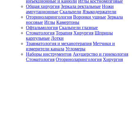
инъекционные и канюли
Иглы костномозговые
Общая хирургия
Зеркала ректальные
Ножи
ампутационные
Скальпели
Языкодержатели
Оториноларингология
Воронки ушные
Зеркала
носовые
Иглы
Камертоны
Офтальмология
Скальпели глазные
Стоматология
Терапия
Хирургия
Шприцы
карпульные
Лотки
Травматология и механотерапия
Метчики и
измерители канала
Угломеры
Наборы инструментов
Акушерство и гинекология
Стоматология
Оториноларингология
Хирургия