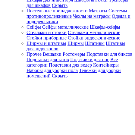
для шкафов
Скрыть
Постельные принадлежности
Матрасы
Системы
противопролежневые
Чехлы на матрасы
Одеяла и
пододеяльники
Сейфы
Сейфы металлические
Шкафы-сейфы
Стеллажи и стойки
Стеллажи металлические
Стойки приборные
Стойки эндоскопические
Ширмы и штативы
Ширмы
Штативы
Штативы
для эндоскопов
Прочее
Вешалки
Ростомеры
Подставки для биксов
Подставки для тазов
Подставки для ног
Все
категории
Подставки для ведер
Контейнеры
Наборы для уборки пола
Тележки для уборки
помещений
Скрыть