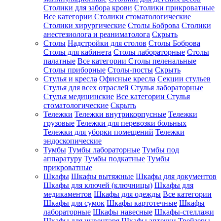
Столики для забора крови
Столики прикроватные
Все категории
Столики стоматологические
Столики хирургические
Столы Боброва
Столики
анестезиолога и реаниматолога
Скрыть
Столы
Надстройки для столов
Столы Боброва
Столы для кабинета
Столы лабораторные
Столы
палатные
Все категории
Столы пеленальные
Столы приборные
Столы-посты
Скрыть
Стулья и кресла
Офисные кресла
Секции стульев
Стулья для всех отраслей
Стулья лабораторные
Стулья медицинские
Все категории
Стулья
стоматологические
Скрыть
Тележки
Тележки внутрикорпусные
Тележки
грузовые
Тележки для перевозки больных
Тележки для уборки помещений
Тележки
эндоскопические
Тумбы
Тумбы лабораторные
Тумбы под
аппаратуру
Тумбы подкатные
Тумбы
прикроватные
Шкафы
Шкафы вытяжные
Шкафы для документов
Шкафы для ключей (ключницы)
Шкафы для
медикаментов
Шкафы для одежды
Все категории
Шкафы для сумок
Шкафы картотечные
Шкафы
лабораторные
Шкафы навесные
Шкафы-стеллажи
Шкафы для инвентаря
Шкафы аптечки
Трейзеры