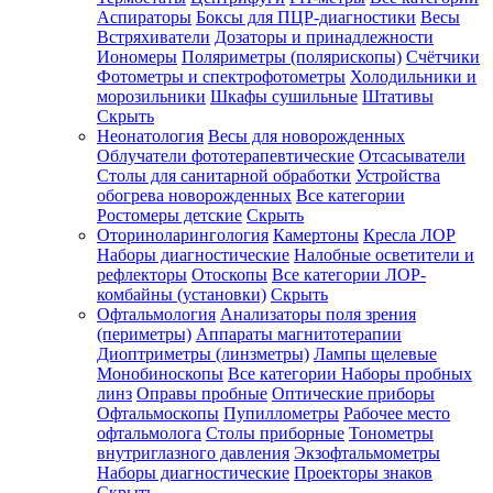
Аспираторы
Боксы для ПЦР-диагностики
Весы
Встряхиватели
Дозаторы и принадлежности
Иономеры
Поляриметры (полярископы)
Счётчики
Фотометры и спектрофотометры
Холодильники и
морозильники
Шкафы сушильные
Штативы
Скрыть
Неонатология
Весы для новорожденных
Облучатели фототерапевтические
Отсасыватели
Столы для санитарной обработки
Устройства
обогрева новорожденных
Все категории
Ростомеры детские
Скрыть
Оториноларингология
Камертоны
Кресла ЛОР
Наборы диагностические
Налобные осветители и
рефлекторы
Отоскопы
Все категории
ЛОР-
комбайны (установки)
Скрыть
Офтальмология
Анализаторы поля зрения
(периметры)
Аппараты магнитотерапии
Диоптриметры (линзметры)
Лампы щелевые
Монобиноскопы
Все категории
Наборы пробных
линз
Оправы пробные
Оптические приборы
Офтальмоскопы
Пупиллометры
Рабочее место
офтальмолога
Столы приборные
Тонометры
внутриглазного давления
Экзофтальмометры
Наборы диагностические
Проекторы знаков
Скрыть