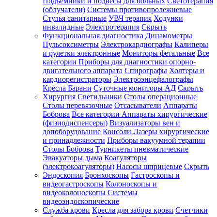
Подъемники и подвесы для больных
Светотерапия
(облучатели)
Системы противопролежневые
Стулья санитарные
УВЧ терапия
Ходунки
инвалидные
Электротерапия
Скрыть
Функциональная диагностика
Динамометры
Пульсоксиметры
Электрокардиографы
Калиперы
и рулетки электронные
Мониторы фетальные
Все
категории
Приборы для диагностики опорно-
двигательного аппарата
Спирографы
Холтеры и
кардиорегистраторы
Электроэнцефалографы
Кресла Барани
Суточные мониторы АД
Скрыть
Хирургия
Светильники
Столы операционные
Столы перевязочные
Отсасыватели
Аппараты
Боброва
Все категории
Аппараты хирургические
(физиодиспенсеры)
Визуализаторы вен и
допоборудование
Консоли
Лазеры хирургические
и принадлежности
Приборы вакуумной терапии
Столы Боброва
Турникеты пневматические
Эвакуаторы дыма
Коагуляторы
(электрокоагуляторы)
Насосы шприцевые
Скрыть
Эндоскопия
Бронхоскопы
Гастроскопы и
видеогастроскопы
Колоноскопы и
видеоколоноскопы
Системы
видеоэндоскопические
Служба крови
Кресла для забора крови
Счетчики