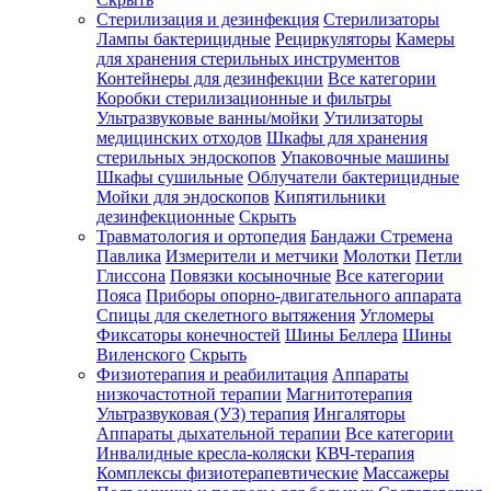
Стерилизация и дезинфекция
Стерилизаторы
Лампы бактерицидные
Рециркуляторы
Камеры
для хранения стерильных инструментов
Контейнеры для дезинфекции
Все категории
Коробки стерилизационные и фильтры
Ультразвуковые ванны/мойки
Утилизаторы
медицинских отходов
Шкафы для хранения
стерильных эндоскопов
Упаковочные машины
Шкафы сушильные
Облучатели бактерицидные
Мойки для эндоскопов
Кипятильники
дезинфекционные
Скрыть
Травматология и ортопедия
Бандажи Стремена
Павлика
Измерители и метчики
Молотки
Петли
Глиссона
Повязки косыночные
Все категории
Пояса
Приборы опорно-двигательного аппарата
Спицы для скелетного вытяжения
Угломеры
Фиксаторы конечностей
Шины Беллера
Шины
Виленского
Скрыть
Физиотерапия и реабилитация
Аппараты
низкочастотной терапии
Магнитотерапия
Ультразвуковая (УЗ) терапия
Ингаляторы
Аппараты дыхательной терапии
Все категории
Инвалидные кресла-коляски
КВЧ-терапия
Комплексы физиотерапевтические
Массажеры