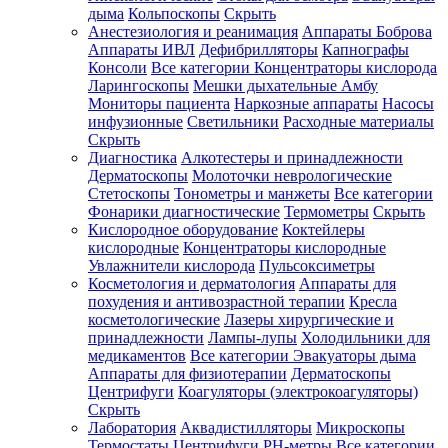
дыма
Кольпоскопы
Скрыть
Анестезиология и реанимация
Аппараты Боброва
Аппараты ИВЛ
Дефибрилляторы
Капнографы
Консоли
Все категории
Концентраторы кислорода
Ларингоскопы
Мешки дыхательные Амбу
Мониторы пациента
Наркозные аппараты
Насосы
инфузионные
Светильники
Расходные материалы
Скрыть
Диагностика
Алкотестеры и принадлежности
Дерматоскопы
Молоточки неврологические
Стетоскопы
Тонометры и манжеты
Все категории
Фонарики диагностические
Термометры
Скрыть
Кислородное оборудование
Коктейлеры
кислородные
Концентраторы кислородные
Увлажнители кислорода
Пульсоксиметры
Косметология и дерматология
Аппараты для
похудения и антивозрастной терапии
Кресла
косметологические
Лазеры хирургические и
принадлежности
Лампы-лупы
Холодильники для
медикаментов
Все категории
Эвакуаторы дыма
Аппараты для физиотерапии
Дерматоскопы
Центрифуги
Коагуляторы (электрокоагуляторы)
Скрыть
Лаборатория
Аквадистилляторы
Микроскопы
Термостаты
Центрифуги
PH-метры
Все категории