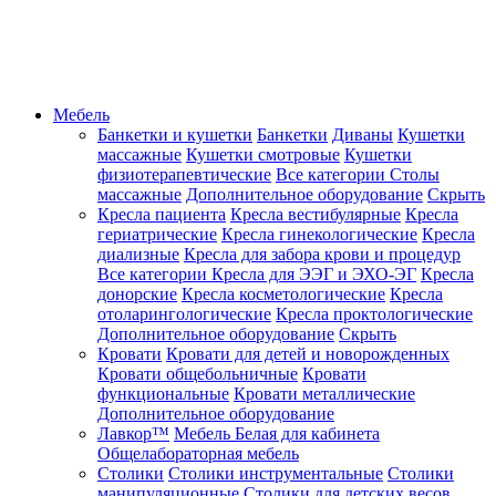
Мебель
Банкетки и кушетки
Банкетки
Диваны
Кушетки
массажные
Кушетки смотровые
Кушетки
физиотерапевтические
Все категории
Столы
массажные
Дополнительное оборудование
Скрыть
Кресла пациента
Кресла вестибулярные
Кресла
гериатрические
Кресла гинекологические
Кресла
диализные
Кресла для забора крови и процедур
Все категории
Кресла для ЭЭГ и ЭХО-ЭГ
Кресла
донорские
Кресла косметологические
Кресла
отоларингологические
Кресла проктологические
Дополнительное оборудование
Скрыть
Кровати
Кровати для детей и новорожденных
Кровати общебольничные
Кровати
функциональные
Кровати металлические
Дополнительное оборудование
Лавкор™
Мебель Белая для кабинета
Общелабораторная мебель
Столики
Столики инструментальные
Столики
манипуляционные
Столики для детских весов