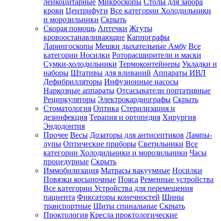
лейкоцитарные
Микроскопы
Столы для забора
крови
Центрифуги
Все категории
Холодильники
и морозильники
Скрыть
Скорая помощь
Аптечки
Жгуты
кровоостанавливающие
Капнографы
Ларингоскопы
Мешки дыхательные Амбу
Все
категории
Носилки
Роторасширители и маски
Сумки-холодильники
Термоконтейнеры
Укладки и
наборы
Штативы для вливаний
Аппараты ИВЛ
Дефибрилляторы
Инфузионные насосы
Наркозные аппараты
Отсасыватели портативные
Рециркуляторы
Электрокардиографы
Скрыть
Стоматология
Оптика
Стерилизация и
дезинфекция
Терапия и ортопедия
Хирургия
Эндодонтия
Прочее
Весы
Дозаторы для антисептиков
Лампы-
лупы
Оптические приборы
Светильники
Все
категории
Холодильники и морозильники
Часы
процедурные
Скрыть
Иммобилизация
Матрасы вакуумные
Носилки
Повязки косыночные
Пояса
Ременные устройства
Все категории
Устройства для перемещения
пациента
Фиксаторы конечностей
Шины
транспортные
Щиты спинальные
Скрыть
Проктология
Кресла проктологические