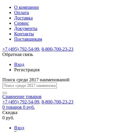
О компании
Восстановление
Обратная
Вход
Регистрация
Оплата
пароля
связь
На
Доставка
вашу
Сервис
почту
Только
Только
Документы
test@example.com
для
для
Ваше
Введите
Заполните
отправлена
ИП
ИП
Контакты
новый
Пароль
На
сообщение
форму.
ссылка.
и
и
пароль
Поставщикам
успешно
вашу
успешно
юр.
юр.
Перейдите
отправлено.
лиц
лиц
восстановлен
почту
Мы
+7 (495) 792-54-99
,
8-800-700-23-23
по
test@test.ru
ней
отправим
Обратная связь
для
отправлена
вам
завершения
ссылка.
Вход
регистрации.
ссылку
Регистрация
Войти
на
указанный
Перейдите
Сообщение
Поиск среди 2817 наименований
Ок
электронный
по
адрес,
ней
перейдя
Сравнение
для
товаров
по
+7 (495) 792-54-99
,
8-800-700-23-23
смены
Запомнить
Забыли
0
товаров
которой
0 руб.
пароля.
меня
пароль?
Сменить
Скидка
вы
0 руб.
сможете
пароль
Я принимаю условия
Войти
задать
пользовательского
Вход
новый
соглашения
и