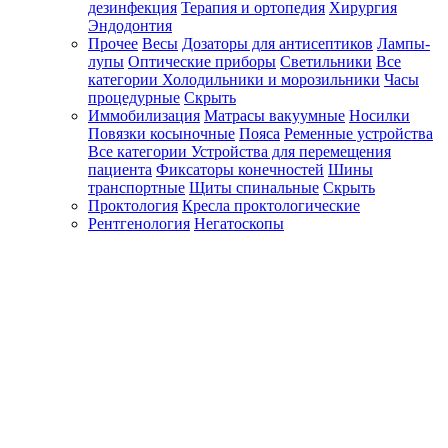
дезинфекция
Терапия и ортопедия
Хирургия
Эндодонтия
Прочее
Весы
Дозаторы для антисептиков
Лампы-
лупы
Оптические приборы
Светильники
Все
категории
Холодильники и морозильники
Часы
процедурные
Скрыть
Иммобилизация
Матрасы вакуумные
Носилки
Повязки косыночные
Пояса
Ременные устройства
Все категории
Устройства для перемещения
пациента
Фиксаторы конечностей
Шины
транспортные
Щиты спинальные
Скрыть
Проктология
Кресла проктологические
Рентгенология
Негатоскопы