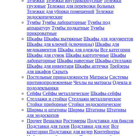
Тележки
Тележки внутрикорпусные
Тележки
грузовые
Тележки для перевозки больных
Тележки для уборки помещений
Тележки
эндоскопические
Тумбы
Тумбы лабораторные
Тумбы под
аппаратуру
Тумбы подкатные
Тумбы
прикроватные
Шкафы
Шкафы вытяжные
Шкафы для документов
Шкафы для ключей (ключницы)
Шкафы для
медикаментов
Шкафы для одежды
Все категории
Шкафы для сумок
Шкафы картотечные
Шкафы
лабораторные
Шкафы навесные
Шкафы-стеллажи
Шкафы для инвентаря
Шкафы аптечки
Трейзеры
для шкафов
Скрыть
Постельные принадлежности
Матрасы
Системы
противопролежневые
Чехлы на матрасы
Одеяла и
пододеяльники
Сейфы
Сейфы металлические
Шкафы-сейфы
Стеллажи и стойки
Стеллажи металлические
Стойки приборные
Стойки эндоскопические
Ширмы и штативы
Ширмы
Штативы
Штативы
для эндоскопов
Прочее
Вешалки
Ростомеры
Подставки для биксов
Подставки для тазов
Подставки для ног
Все
категории
Подставки для ведер
Контейнеры