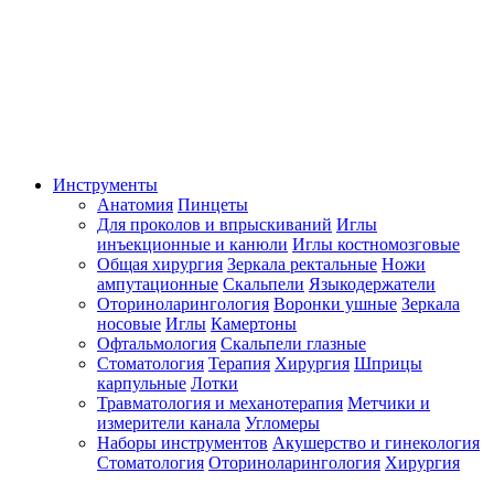
Инструменты
Анатомия
Пинцеты
Для проколов и впрыскиваний
Иглы
инъекционные и канюли
Иглы костномозговые
Общая хирургия
Зеркала ректальные
Ножи
ампутационные
Скальпели
Языкодержатели
Оториноларингология
Воронки ушные
Зеркала
носовые
Иглы
Камертоны
Офтальмология
Скальпели глазные
Стоматология
Терапия
Хирургия
Шприцы
карпульные
Лотки
Травматология и механотерапия
Метчики и
измерители канала
Угломеры
Наборы инструментов
Акушерство и гинекология
Стоматология
Оториноларингология
Хирургия