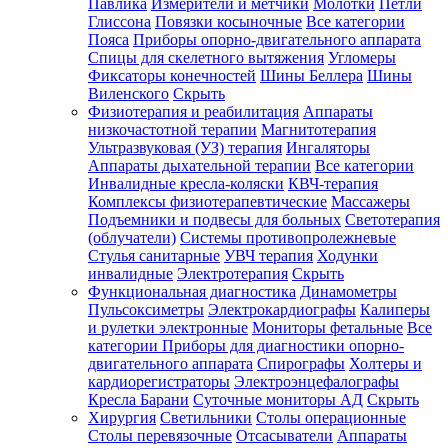
Павлика
Измерители и метчики
Молотки
Петли
Глиссона
Повязки косыночные
Все категории
Пояса
Приборы опорно-двигательного аппарата
Спицы для скелетного вытяжения
Угломеры
Фиксаторы конечностей
Шины Беллера
Шины
Виленского
Скрыть
Физиотерапия и реабилитация
Аппараты
низкочастотной терапии
Магнитотерапия
Ультразвуковая (УЗ) терапия
Ингаляторы
Аппараты дыхательной терапии
Все категории
Инвалидные кресла-коляски
КВЧ-терапия
Комплексы физиотерапевтические
Массажеры
Подъемники и подвесы для больных
Светотерапия
(облучатели)
Системы противопролежневые
Стулья санитарные
УВЧ терапия
Ходунки
инвалидные
Электротерапия
Скрыть
Функциональная диагностика
Динамометры
Пульсоксиметры
Электрокардиографы
Калиперы
и рулетки электронные
Мониторы фетальные
Все
категории
Приборы для диагностики опорно-
двигательного аппарата
Спирографы
Холтеры и
кардиорегистраторы
Электроэнцефалографы
Кресла Барани
Суточные мониторы АД
Скрыть
Хирургия
Светильники
Столы операционные
Столы перевязочные
Отсасыватели
Аппараты