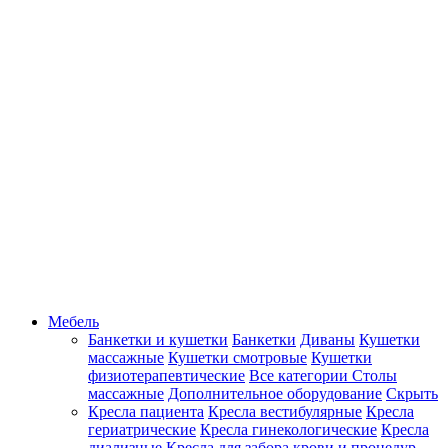
Мебель
Банкетки и кушетки
Банкетки
Диваны
Кушетки
массажные
Кушетки смотровые
Кушетки
физиотерапевтические
Все категории
Столы
массажные
Дополнительное оборудование
Скрыть
Кресла пациента
Кресла вестибулярные
Кресла
гериатрические
Кресла гинекологические
Кресла
диализные
Кресла для забора крови и процедур