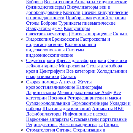
Боброва
Все категории
Аппараты хирургические
(физиодиспенсеры)
Визуализаторы вен и
допоборудование
Консоли
Лазеры хирургические
и принадлежности
Приборы вакуумной терапии
Столы Боброва
Турникеты пневматические
Эвакуаторы дыма
Коагуляторы
(электрокоагуляторы)
Насосы шприцевые
Скрыть
Эндоскопия
Бронхоскопы
Гастроскопы и
видеогастроскопы
Колоноскопы и
видеоколоноскопы
Системы
видеоэндоскопические
Служба крови
Кресла для забора крови
Счетчики
лейкоцитарные
Микроскопы
Столы для забора
крови
Центрифуги
Все категории
Холодильники
и морозильники
Скрыть
Скорая помощь
Аптечки
Жгуты
кровоостанавливающие
Капнографы
Ларингоскопы
Мешки дыхательные Амбу
Все
категории
Носилки
Роторасширители и маски
Сумки-холодильники
Термоконтейнеры
Укладки и
наборы
Штативы для вливаний
Аппараты ИВЛ
Дефибрилляторы
Инфузионные насосы
Наркозные аппараты
Отсасыватели портативные
Рециркуляторы
Электрокардиографы
Скрыть
Стоматология
Оптика
Стерилизация и