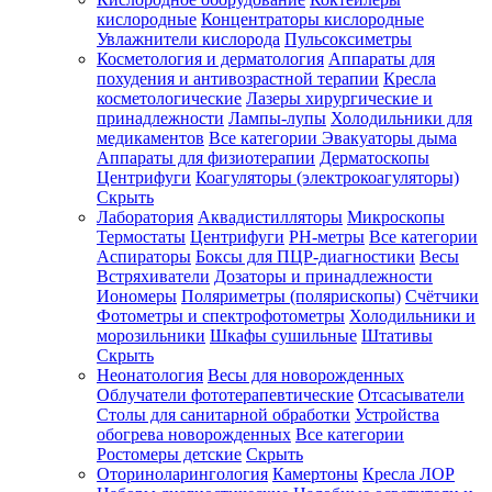
кислородные
Концентраторы кислородные
Увлажнители кислорода
Пульсоксиметры
Косметология и дерматология
Аппараты для
Зарегистрироваться
похудения и антивозрастной терапии
Кресла
косметологические
Лазеры хирургические и
принадлежности
Лампы-лупы
Холодильники для
медикаментов
Все категории
Эвакуаторы дыма
Аппараты для физиотерапии
Дерматоскопы
Зачем
Центрифуги
Коагуляторы (электрокоагуляторы)
регистрироваться?
Скрыть
Лаборатория
Аквадистилляторы
Микроскопы
Все
Термостаты
Центрифуги
PH-метры
Все категории
покупки
в
Аспираторы
Боксы для ПЦР-диагностики
Весы
одном
Встряхиватели
Дозаторы и принадлежности
месте
Иономеры
Поляриметры (полярископы)
Счётчики
Личный
Фотометры и спектрофотометры
Холодильники и
менеджер
морозильники
Шкафы сушильные
Штативы
Отслеживание
Скрыть
статуса
Неонатология
Весы для новорожденных
заказа
Облучатели фототерапевтические
Отсасыватели
Столы для санитарной обработки
Устройства
обогрева новорожденных
Все категории
Ростомеры детские
Скрыть
Оториноларингология
Камертоны
Кресла ЛОР