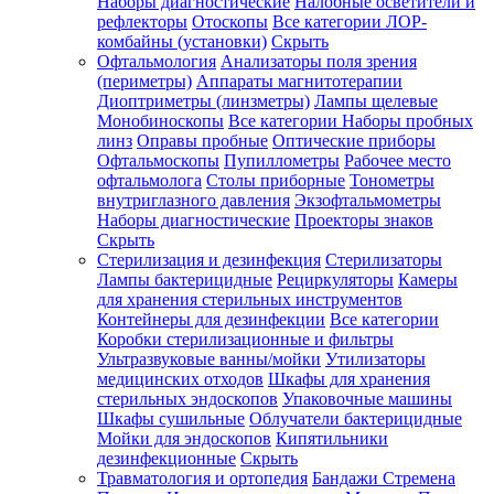
Наборы диагностические
Налобные осветители и
рефлекторы
Отоскопы
Все категории
ЛОР-
комбайны (установки)
Скрыть
Офтальмология
Анализаторы поля зрения
(периметры)
Аппараты магнитотерапии
Диоптриметры (линзметры)
Лампы щелевые
Монобиноскопы
Все категории
Наборы пробных
линз
Оправы пробные
Оптические приборы
Офтальмоскопы
Пупиллометры
Рабочее место
офтальмолога
Столы приборные
Тонометры
внутриглазного давления
Экзофтальмометры
Наборы диагностические
Проекторы знаков
Скрыть
Стерилизация и дезинфекция
Стерилизаторы
Лампы бактерицидные
Рециркуляторы
Камеры
для хранения стерильных инструментов
Контейнеры для дезинфекции
Все категории
Коробки стерилизационные и фильтры
Ультразвуковые ванны/мойки
Утилизаторы
медицинских отходов
Шкафы для хранения
стерильных эндоскопов
Упаковочные машины
Шкафы сушильные
Облучатели бактерицидные
Мойки для эндоскопов
Кипятильники
дезинфекционные
Скрыть
Травматология и ортопедия
Бандажи Стремена