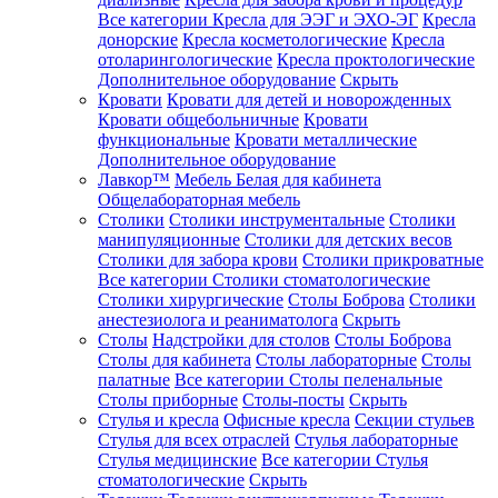
Все категории
Кресла для ЭЭГ и ЭХО-ЭГ
Кресла
донорские
Кресла косметологические
Кресла
отоларингологические
Кресла проктологические
Дополнительное оборудование
Скрыть
Кровати
Кровати для детей и новорожденных
Кровати общебольничные
Кровати
функциональные
Кровати металлические
Дополнительное оборудование
Лавкор™
Мебель Белая для кабинета
Общелабораторная мебель
Столики
Столики инструментальные
Столики
манипуляционные
Столики для детских весов
Столики для забора крови
Столики прикроватные
Все категории
Столики стоматологические
Столики хирургические
Столы Боброва
Столики
анестезиолога и реаниматолога
Скрыть
Столы
Надстройки для столов
Столы Боброва
Столы для кабинета
Столы лабораторные
Столы
палатные
Все категории
Столы пеленальные
Столы приборные
Столы-посты
Скрыть
Стулья и кресла
Офисные кресла
Секции стульев
Стулья для всех отраслей
Стулья лабораторные
Стулья медицинские
Все категории
Стулья
стоматологические
Скрыть