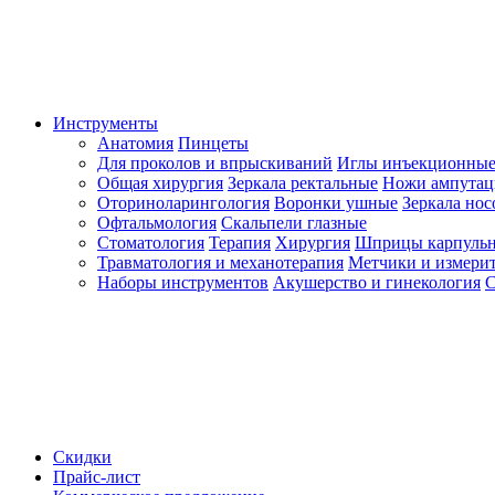
Инструменты
Анатомия
Пинцеты
Для проколов и впрыскиваний
Иглы инъекционные
Общая хирургия
Зеркала ректальные
Ножи ампута
Оториноларингология
Воронки ушные
Зеркала но
Офтальмология
Скальпели глазные
Стоматология
Терапия
Хирургия
Шприцы карпуль
Травматология и механотерапия
Метчики и измерит
Наборы инструментов
Акушерство и гинекология
С
Скидки
Прайс-лист