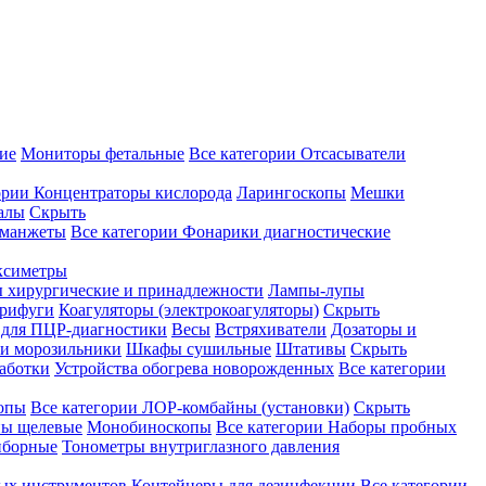
ие
Мониторы фетальные
Все категории
Отсасыватели
ории
Концентраторы кислорода
Ларингоскопы
Мешки
алы
Скрыть
 манжеты
Все категории
Фонарики диагностические
ксиметры
ы хирургические и принадлежности
Лампы-лупы
рифуги
Коагуляторы (электрокоагуляторы)
Скрыть
 для ПЦР-диагностики
Весы
Встряхиватели
Дозаторы и
и морозильники
Шкафы сушильные
Штативы
Скрыть
аботки
Устройства обогрева новорожденных
Все категории
опы
Все категории
ЛОР-комбайны (установки)
Скрыть
ы щелевые
Монобиноскопы
Все категории
Наборы пробных
иборные
Тонометры внутриглазного давления
ных инструментов
Контейнеры для дезинфекции
Все категории