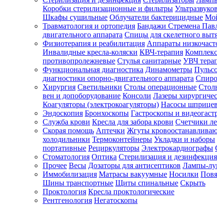
Коробки стерилизационные и фильтры
Ультразвуко
Шкафы сушильные
Облучатели бактерицидные
Мой
Травматология и ортопедия
Бандажи Стремена Пав
Зарегистрироваться
двигательного аппарата
Спицы для скелетного выт
Физиотерапия и реабилитация
Аппараты низкочаст
Инвалидные кресла-коляски
КВЧ-терапия
Комплекс
противопролежневые
Стулья санитарные
УВЧ тера
Функциональная диагностика
Динамометры
Пульс
Зачем
диагностики опорно-двигательного аппарата
Спиро
регистрироваться?
Хирургия
Светильники
Столы операционные
Стол
вен и допоборудование
Консоли
Лазеры хирургиче
Все
Коагуляторы (электрокоагуляторы)
Насосы шприце
покупки
Эндоскопия
Бронхоскопы
Гастроскопы и видеогаст
в
одном
Служба крови
Кресла для забора крови
Счетчики л
месте
Скорая помощь
Аптечки
Жгуты кровоостанавлива
Личный
холодильники
Термоконтейнеры
Укладки и наборы
менеджер
портативные
Рециркуляторы
Электрокардиографы
Стоматология
Оптика
Стерилизация и дезинфекция
Отслеживание
статуса
Прочее
Весы
Дозаторы для антисептиков
Лампы-л
заказа
Иммобилизация
Матрасы вакуумные
Носилки
Повя
Шины транспортные
Щиты спинальные
Скрыть
Проктология
Кресла проктологические
Рентгенология
Негатоскопы