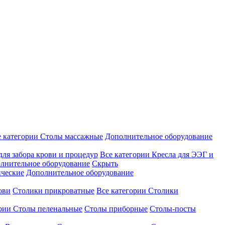
е категории
Столы массажные
Дополнительное оборудование
для забора крови и процедур
Все категории
Кресла для ЭЭГ и
лнительное оборудование
Скрыть
ические
Дополнительное оборудование
ови
Столики прикроватные
Все категории
Столики
ории
Столы пеленальные
Столы приборные
Столы-посты