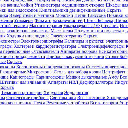
вые ванны/мойки
Утилизаторы медицинских отходов
Шкафы для
ки для эндоскопов
Кипятильники дезинфекционные
Скрыть
лика
Измерители и метчики
Молотки
Петли Глиссона
Повязки к
яжения
Угломеры
Фиксаторы конечностей
Шины Беллера
Шины 
отной терапии
Магнитотерапия
Ультразвуковая (УЗ) терапия
Инг
ы физиотерапевтические
Массажеры
Подъемники и подвесы дл
пия
Ходунки инвалидные
Электротерапия
Скрыть
оксиметры
Электрокардиографы
Калиперы и рулетки электронн
графы
Холтеры и кардиорегистраторы
Электроэнцефалографы
К
ы перевязочные
Отсасыватели
Аппараты Боброва
Все категории
ские и принадлежности
Приборы вакуумной терапии
Столы Боб
вые
Скрыть
роскопы
Колоноскопы и видеоколоноскопы
Системы видеоэндос
ейкоцитарные
Микроскопы
Столы для забора крови
Центрифуги
ющие
Капнографы
Ларингоскопы
Мешки дыхательные Амбу
Все
Штативы для вливаний
Аппараты ИВЛ
Дефибрилляторы
Инфуз
Скрыть
Терапия и ортопедия
Хирургия
Эндодонтия
упы
Оптические приборы
Светильники
Все категории
Холодильн
зки косыночные
Пояса
Ременные устройства
Все категории
Уст