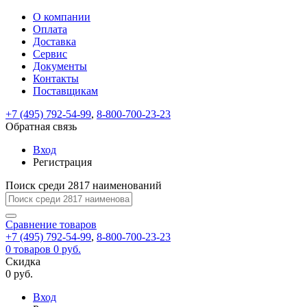
О компании
Восстановление
Обратная
Вход
Регистрация
Оплата
пароля
связь
На
Доставка
вашу
Сервис
почту
Только
Только
Документы
test@example.com
для
для
Ваше
Введите
Заполните
отправлена
Контакты
ИП
ИП
новый
Пароль
На
сообщение
ссылка.
форму.
и
и
Поставщикам
пароль
успешно
вашу
успешно
юр.
юр.
Перейдите
лиц
лиц
отправлено.
восстановлен
почту
+7 (495) 792-54-99
,
8-800-700-23-23
Мы
по
test@test.ru
ней
Обратная связь
отправим
для
отправлена
вам
завершения
Вход
ссылка.
регистрации.
ссылку
Регистрация
Войти
на
указанный
Поиск среди 2817 наименований
Перейдите
Сообщение
Ок
электронный
по
адрес,
ней
Сравнение
товаров
перейдя
для
+7 (495) 792-54-99
,
8-800-700-23-23
по
смены
Запомнить
Забыли
0
товаров
0 руб.
которой
пароля.
меня
пароль?
Скидка
Сменить
вы
0 руб.
сможете
пароль
Войти
Я принимаю условия
задать
Вход
пользовательского