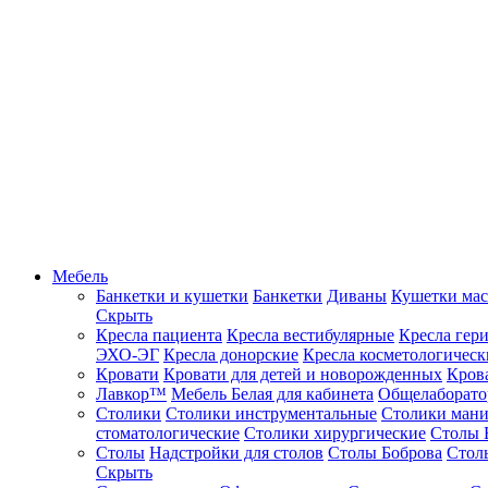
Мебель
Банкетки и кушетки
Банкетки
Диваны
Кушетки ма
Скрыть
Кресла пациента
Кресла вестибулярные
Кресла гер
ЭХО-ЭГ
Кресла донорские
Кресла косметологическ
Кровати
Кровати для детей и новорожденных
Кров
Лавкор™
Мебель Белая для кабинета
Общелаборато
Столики
Столики инструментальные
Столики ман
стоматологические
Столики хирургические
Столы 
Столы
Надстройки для столов
Столы Боброва
Стол
Скрыть