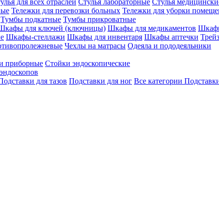
улья для всех отраслей
Стулья лабораторные
Стулья медицински
вые
Тележки для перевозки больных
Тележки для уборки помещ
Тумбы подкатные
Тумбы прикроватные
Шкафы для ключей (ключницы)
Шкафы для медикаментов
Шкафы
е
Шкафы-стеллажи
Шкафы для инвентаря
Шкафы аптечки
Трей
отивопролежневые
Чехлы на матрасы
Одеяла и пододеяльники
и приборные
Стойки эндоскопические
эндоскопов
Подставки для тазов
Подставки для ног
Все категории
Подставки