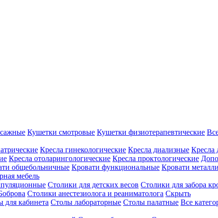
ссажные
Кушетки смотровые
Кушетки физиотерапевтические
Вс
иатрические
Кресла гинекологические
Кресла диализные
Кресла 
ие
Кресла отоларингологические
Кресла проктологические
Допо
ати общебольничные
Кровати функциональные
Кровати металл
рная мебель
ипуляционные
Столики для детских весов
Столики для забора кр
Боброва
Столики анестезиолога и реаниматолога
Скрыть
ы для кабинета
Столы лабораторные
Столы палатные
Все катег