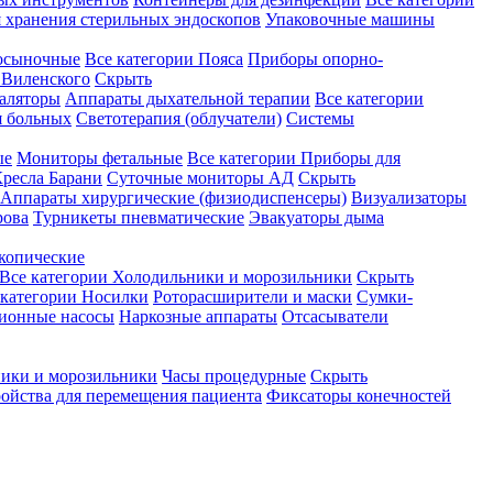
 хранения стерильных эндоскопов
Упаковочные машины
осыночные
Все категории
Пояса
Приборы опорно-
Виленского
Скрыть
аляторы
Аппараты дыхательной терапии
Все категории
я больных
Светотерапия (облучатели)
Системы
ые
Мониторы фетальные
Все категории
Приборы для
ресла Барани
Суточные мониторы АД
Скрыть
Аппараты хирургические (физиодиспенсеры)
Визуализаторы
рова
Турникеты пневматические
Эвакуаторы дыма
копические
Все категории
Холодильники и морозильники
Скрыть
 категории
Носилки
Роторасширители и маски
Сумки-
ионные насосы
Наркозные аппараты
Отсасыватели
ики и морозильники
Часы процедурные
Скрыть
ройства для перемещения пациента
Фиксаторы конечностей