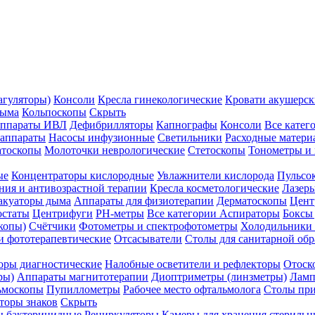
агуляторы)
Консоли
Кресла гинекологические
Кровати акушерск
дыма
Кольпоскопы
Скрыть
ппараты ИВЛ
Дефибрилляторы
Капнографы
Консоли
Все катег
 аппараты
Насосы инфузионные
Светильники
Расходные матери
атоскопы
Молоточки неврологические
Стетоскопы
Тонометры и
ые
Концентраторы кислородные
Увлажнители кислорода
Пульсо
ния и антивозрастной терапии
Кресла косметологические
Лазер
акуаторы дыма
Аппараты для физиотерапии
Дерматоскопы
Цент
остаты
Центрифуги
PH-метры
Все категории
Аспираторы
Боксы
копы)
Счётчики
Фотометры и спектрофотометры
Холодильники 
и фототерапевтические
Отсасыватели
Столы для санитарной обр
оры диагностические
Налобные осветители и рефлекторы
Отоск
ры)
Аппараты магнитотерапии
Диоптриметры (линзметры)
Ламп
ьмоскопы
Пупиллометры
Рабочее место офтальмолога
Столы пр
торы знаков
Скрыть
 бактерицидные
Рециркуляторы
Камеры для хранения стериль