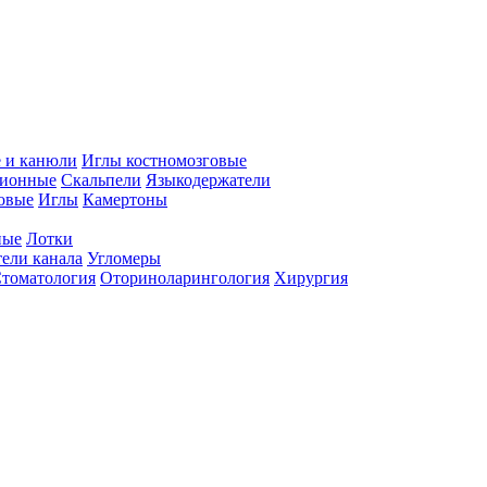
 и канюли
Иглы костномозговые
ционные
Скальпели
Языкодержатели
совые
Иглы
Камертоны
ные
Лотки
ели канала
Угломеры
томатология
Оториноларингология
Хирургия