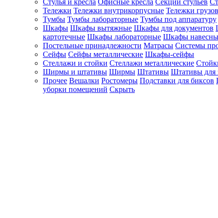
Стулья и кресла
Офисные кресла
Секции стульев
Ст
Тележки
Тележки внутрикорпусные
Тележки грузо
Тумбы
Тумбы лабораторные
Тумбы под аппаратуру
Шкафы
Шкафы вытяжные
Шкафы для документов
картотечные
Шкафы лабораторные
Шкафы навесны
Постельные принадлежности
Матрасы
Системы пр
Сейфы
Сейфы металлические
Шкафы-сейфы
Стеллажи и стойки
Стеллажи металлические
Стойк
Ширмы и штативы
Ширмы
Штативы
Штативы для 
Прочее
Вешалки
Ростомеры
Подставки для биксов
уборки помещений
Скрыть