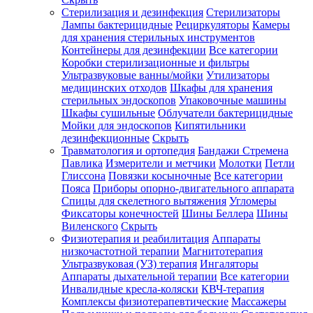
Стерилизация и дезинфекция
Стерилизаторы
Лампы бактерицидные
Рециркуляторы
Камеры
для хранения стерильных инструментов
Контейнеры для дезинфекции
Все категории
Коробки стерилизационные и фильтры
Ультразвуковые ванны/мойки
Утилизаторы
медицинских отходов
Шкафы для хранения
стерильных эндоскопов
Упаковочные машины
Шкафы сушильные
Облучатели бактерицидные
Мойки для эндоскопов
Кипятильники
дезинфекционные
Скрыть
Травматология и ортопедия
Бандажи Стремена
Павлика
Измерители и метчики
Молотки
Петли
Глиссона
Повязки косыночные
Все категории
Пояса
Приборы опорно-двигательного аппарата
Спицы для скелетного вытяжения
Угломеры
Фиксаторы конечностей
Шины Беллера
Шины
Виленского
Скрыть
Физиотерапия и реабилитация
Аппараты
низкочастотной терапии
Магнитотерапия
Ультразвуковая (УЗ) терапия
Ингаляторы
Аппараты дыхательной терапии
Все категории
Инвалидные кресла-коляски
КВЧ-терапия
Комплексы физиотерапевтические
Массажеры