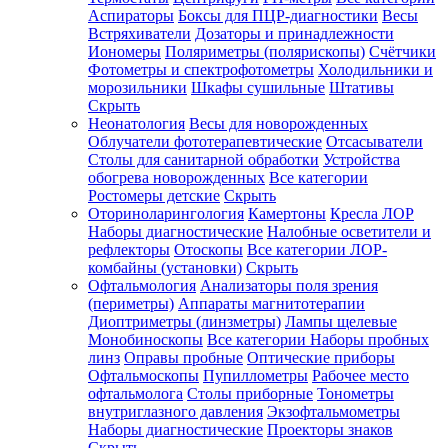
Аспираторы
Боксы для ПЦР-диагностики
Весы
Встряхиватели
Дозаторы и принадлежности
Иономеры
Поляриметры (полярископы)
Счётчики
Фотометры и спектрофотометры
Холодильники и
морозильники
Шкафы сушильные
Штативы
Скрыть
Неонатология
Весы для новорожденных
Облучатели фототерапевтические
Отсасыватели
Столы для санитарной обработки
Устройства
обогрева новорожденных
Все категории
Ростомеры детские
Скрыть
Оториноларингология
Камертоны
Кресла ЛОР
Наборы диагностические
Налобные осветители и
рефлекторы
Отоскопы
Все категории
ЛОР-
комбайны (установки)
Скрыть
Офтальмология
Анализаторы поля зрения
(периметры)
Аппараты магнитотерапии
Диоптриметры (линзметры)
Лампы щелевые
Монобиноскопы
Все категории
Наборы пробных
линз
Оправы пробные
Оптические приборы
Офтальмоскопы
Пупиллометры
Рабочее место
офтальмолога
Столы приборные
Тонометры
внутриглазного давления
Экзофтальмометры
Наборы диагностические
Проекторы знаков
Скрыть