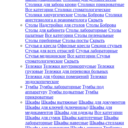
Столики для забора крови
Столики прикроватные
Все категории
Столики стоматологические
Столики хирургические
Столы Боброва
Столики
анестезиолога и реаниматолога
Скрыть
Столы
Надстройки для столов
Столы Боброва
Столы для кабинета
Столы лабораторные
Столы
палатные
Все категории
Столы пеленальные
Столы приборные
Столы-посты
Скрыть
Стулья и кресла
Офисные кресла
Секции стульев
Стулья для всех отраслей
Стулья лабораторные
Стулья медицинские
Все категории
Стулья
стоматологические
Скрыть
Тележки
Тележки внутрикорпусные
Тележки
грузовые
Тележки для перевозки больных
Тележки для уборки помещений
Тележки
эндоскопические
Тумбы
Тумбы лабораторные
Тумбы под
аппаратуру
Тумбы подкатные
Тумбы
прикроватные
Шкафы
Шкафы вытяжные
Шкафы для документов
Шкафы для ключей (ключницы)
Шкафы для
медикаментов
Шкафы для одежды
Все категории
Шкафы для сумок
Шкафы картотечные
Шкафы
лабораторные
Шкафы навесные
Шкафы-стеллажи
Шкафы для инвентаря
Шкафы аптечки
Трейзеры