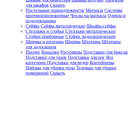
для шкафов
Скрыть
Постельные принадлежности
Матрасы
Системы
противопролежневые
Чехлы на матрасы
Одеяла и
пододеяльники
Сейфы
Сейфы металлические
Шкафы-сейфы
Стеллажи и стойки
Стеллажи металлические
Стойки приборные
Стойки эндоскопические
Ширмы и штативы
Ширмы
Штативы
Штативы
для эндоскопов
Прочее
Вешалки
Ростомеры
Подставки для биксов
Подставки для тазов
Подставки для ног
Все
категории
Подставки для ведер
Контейнеры
Наборы для уборки пола
Тележки для уборки
помещений
Скрыть