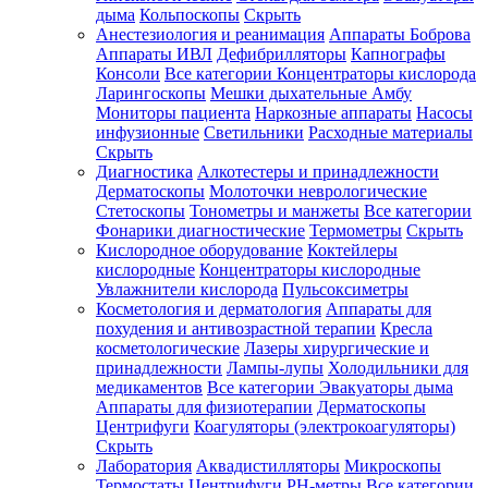
дыма
Кольпоскопы
Скрыть
Анестезиология и реанимация
Аппараты Боброва
Аппараты ИВЛ
Дефибрилляторы
Капнографы
Консоли
Все категории
Концентраторы кислорода
Ларингоскопы
Мешки дыхательные Амбу
Мониторы пациента
Наркозные аппараты
Насосы
инфузионные
Светильники
Расходные материалы
Скрыть
Диагностика
Алкотестеры и принадлежности
Дерматоскопы
Молоточки неврологические
Стетоскопы
Тонометры и манжеты
Все категории
Фонарики диагностические
Термометры
Скрыть
Кислородное оборудование
Коктейлеры
кислородные
Концентраторы кислородные
Увлажнители кислорода
Пульсоксиметры
Косметология и дерматология
Аппараты для
похудения и антивозрастной терапии
Кресла
косметологические
Лазеры хирургические и
принадлежности
Лампы-лупы
Холодильники для
медикаментов
Все категории
Эвакуаторы дыма
Аппараты для физиотерапии
Дерматоскопы
Центрифуги
Коагуляторы (электрокоагуляторы)
Скрыть
Лаборатория
Аквадистилляторы
Микроскопы
Термостаты
Центрифуги
PH-метры
Все категории