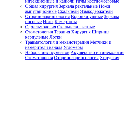
инъекционные и канюли
Иглы костномозговые
Общая хирургия
Зеркала ректальные
Ножи
ампутационные
Скальпели
Языкодержатели
Оториноларингология
Воронки ушные
Зеркала
носовые
Иглы
Камертоны
Офтальмология
Скальпели глазные
Стоматология
Терапия
Хирургия
Шприцы
карпульные
Лотки
Травматология и механотерапия
Метчики и
измерители канала
Угломеры
Наборы инструментов
Акушерство и гинекология
Стоматология
Оториноларингология
Хирургия