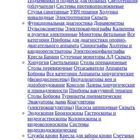
Подъемники и подвесы для больных
Светотерапия
(облучатели)
Системы противопролежневые
Стулья санитарные
УВЧ терапия
Ходунки
инвалидные
Электротерапия
Скрыть
Функциональная диагностика
Динамометры
Пульсоксиметры
Электрокардиографы
Калиперы
и рулетки электронные
Мониторы фетальные
Все
категории
Приборы для диагностики опорно-
двигательного аппарата
Спирографы
Холтеры и
кардиорегистраторы
Электроэнцефалографы
Кресла Барани
Суточные мониторы АД
Скрыть
Хирургия
Светильники
Столы операционные
Столы перевязочные
Отсасыватели
Аппараты
Боброва
Все категории
Аппараты хирургические
(физиодиспенсеры)
Визуализаторы вен и
допоборудование
Консоли
Лазеры хирургические
и принадлежности
Приборы вакуумной терапии
Столы Боброва
Турникеты пневматические
Эвакуаторы дыма
Коагуляторы
(электрокоагуляторы)
Насосы шприцевые
Скрыть
Эндоскопия
Бронхоскопы
Гастроскопы и
видеогастроскопы
Колоноскопы и
видеоколоноскопы
Системы
видеоэндоскопические
Служба крови
Кресла для забора крови
Счетчики