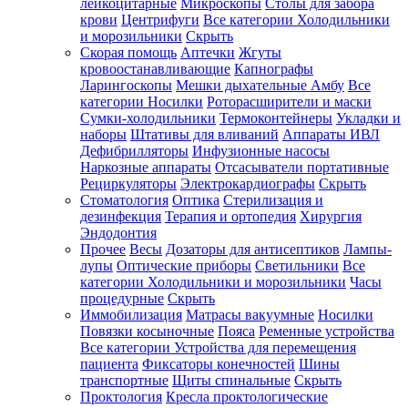
лейкоцитарные
Микроскопы
Столы для забора
крови
Центрифуги
Все категории
Холодильники
и морозильники
Скрыть
Скорая помощь
Аптечки
Жгуты
кровоостанавливающие
Капнографы
Ларингоскопы
Мешки дыхательные Амбу
Все
категории
Носилки
Роторасширители и маски
Сумки-холодильники
Термоконтейнеры
Укладки и
наборы
Штативы для вливаний
Аппараты ИВЛ
Дефибрилляторы
Инфузионные насосы
Наркозные аппараты
Отсасыватели портативные
Рециркуляторы
Электрокардиографы
Скрыть
Стоматология
Оптика
Стерилизация и
дезинфекция
Терапия и ортопедия
Хирургия
Эндодонтия
Прочее
Весы
Дозаторы для антисептиков
Лампы-
лупы
Оптические приборы
Светильники
Все
категории
Холодильники и морозильники
Часы
процедурные
Скрыть
Иммобилизация
Матрасы вакуумные
Носилки
Повязки косыночные
Пояса
Ременные устройства
Все категории
Устройства для перемещения
пациента
Фиксаторы конечностей
Шины
транспортные
Щиты спинальные
Скрыть
Проктология
Кресла проктологические