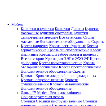
Мебель
Банкетки и кушетки
Банкетки
Диваны
Кушетки
массажные
Кушетки смотровые
Кушетки
физиотерапевтические
Все категории
Столы
массажные
Дополнительное оборудование
Скрыть
Кресла пациента
Кресла вестибулярные
Кресла
гериатрические
Кресла гинекологические
Кресла
диализные
Кресла для забора крови и процедур
Все категории
Кресла для ЭЭГ и ЭХО-ЭГ
Кресла
донорские
Кресла косметологические
Кресла
отоларингологические
Кресла проктологические
Дополнительное оборудование
Скрыть
Кровати
Кровати для детей и новорожденных
Кровати общебольничные
Кровати
функциональные
Кровати металлические
Дополнительное оборудование
Лавкор™
Мебель Белая для кабинета
Общелабораторная мебель
Столики
Столики инструментальные
Столики
манипуляционные
Столики для детских весов