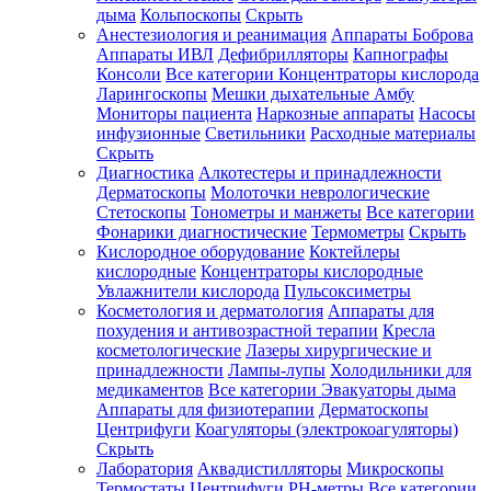
дыма
Кольпоскопы
Скрыть
Анестезиология и реанимация
Аппараты Боброва
Аппараты ИВЛ
Дефибрилляторы
Капнографы
Консоли
Все категории
Концентраторы кислорода
Ларингоскопы
Мешки дыхательные Амбу
Мониторы пациента
Наркозные аппараты
Насосы
инфузионные
Светильники
Расходные материалы
Скрыть
Диагностика
Алкотестеры и принадлежности
Дерматоскопы
Молоточки неврологические
Стетоскопы
Тонометры и манжеты
Все категории
Фонарики диагностические
Термометры
Скрыть
Кислородное оборудование
Коктейлеры
кислородные
Концентраторы кислородные
Увлажнители кислорода
Пульсоксиметры
Косметология и дерматология
Аппараты для
похудения и антивозрастной терапии
Кресла
косметологические
Лазеры хирургические и
принадлежности
Лампы-лупы
Холодильники для
медикаментов
Все категории
Эвакуаторы дыма
Аппараты для физиотерапии
Дерматоскопы
Центрифуги
Коагуляторы (электрокоагуляторы)
Скрыть
Лаборатория
Аквадистилляторы
Микроскопы
Термостаты
Центрифуги
PH-метры
Все категории