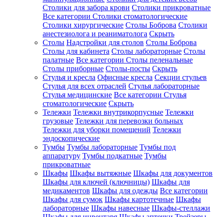
Столики для забора крови
Столики прикроватные
Все категории
Столики стоматологические
Столики хирургические
Столы Боброва
Столики
анестезиолога и реаниматолога
Скрыть
Столы
Надстройки для столов
Столы Боброва
Столы для кабинета
Столы лабораторные
Столы
палатные
Все категории
Столы пеленальные
Столы приборные
Столы-посты
Скрыть
Стулья и кресла
Офисные кресла
Секции стульев
Стулья для всех отраслей
Стулья лабораторные
Стулья медицинские
Все категории
Стулья
стоматологические
Скрыть
Тележки
Тележки внутрикорпусные
Тележки
грузовые
Тележки для перевозки больных
Тележки для уборки помещений
Тележки
эндоскопические
Тумбы
Тумбы лабораторные
Тумбы под
аппаратуру
Тумбы подкатные
Тумбы
прикроватные
Шкафы
Шкафы вытяжные
Шкафы для документов
Шкафы для ключей (ключницы)
Шкафы для
медикаментов
Шкафы для одежды
Все категории
Шкафы для сумок
Шкафы картотечные
Шкафы
лабораторные
Шкафы навесные
Шкафы-стеллажи
Шкафы для инвентаря
Шкафы аптечки
Трейзеры