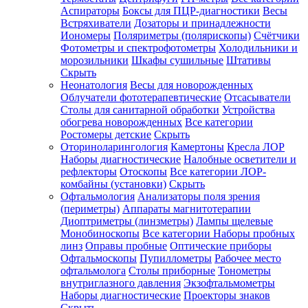
Аспираторы
Боксы для ПЦР-диагностики
Весы
Встряхиватели
Дозаторы и принадлежности
Иономеры
Поляриметры (полярископы)
Счётчики
Фотометры и спектрофотометры
Холодильники и
морозильники
Шкафы сушильные
Штативы
Скрыть
Неонатология
Весы для новорожденных
Облучатели фототерапевтические
Отсасыватели
Столы для санитарной обработки
Устройства
обогрева новорожденных
Все категории
Ростомеры детские
Скрыть
Оториноларингология
Камертоны
Кресла ЛОР
Наборы диагностические
Налобные осветители и
рефлекторы
Отоскопы
Все категории
ЛОР-
комбайны (установки)
Скрыть
Офтальмология
Анализаторы поля зрения
(периметры)
Аппараты магнитотерапии
Диоптриметры (линзметры)
Лампы щелевые
Монобиноскопы
Все категории
Наборы пробных
линз
Оправы пробные
Оптические приборы
Офтальмоскопы
Пупиллометры
Рабочее место
офтальмолога
Столы приборные
Тонометры
внутриглазного давления
Экзофтальмометры
Наборы диагностические
Проекторы знаков
Скрыть