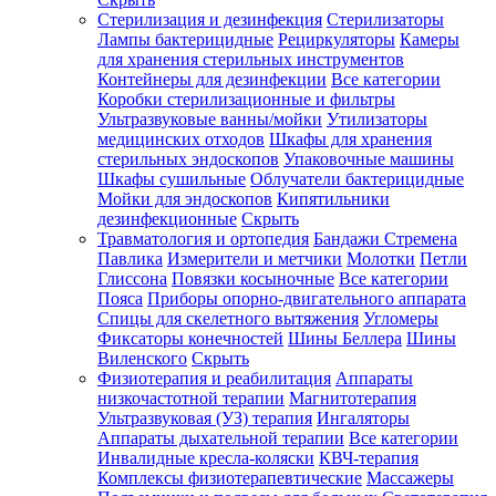
Стерилизация и дезинфекция
Стерилизаторы
Лампы бактерицидные
Рециркуляторы
Камеры
для хранения стерильных инструментов
Контейнеры для дезинфекции
Все категории
Коробки стерилизационные и фильтры
Ультразвуковые ванны/мойки
Утилизаторы
медицинских отходов
Шкафы для хранения
стерильных эндоскопов
Упаковочные машины
Шкафы сушильные
Облучатели бактерицидные
Мойки для эндоскопов
Кипятильники
дезинфекционные
Скрыть
Травматология и ортопедия
Бандажи Стремена
Павлика
Измерители и метчики
Молотки
Петли
Глиссона
Повязки косыночные
Все категории
Пояса
Приборы опорно-двигательного аппарата
Спицы для скелетного вытяжения
Угломеры
Фиксаторы конечностей
Шины Беллера
Шины
Виленского
Скрыть
Физиотерапия и реабилитация
Аппараты
низкочастотной терапии
Магнитотерапия
Ультразвуковая (УЗ) терапия
Ингаляторы
Аппараты дыхательной терапии
Все категории
Инвалидные кресла-коляски
КВЧ-терапия
Комплексы физиотерапевтические
Массажеры