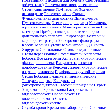
Подъемники и подвесы для больных
Светотерапия
(облучатели)
Системы противопролежневые
Стулья санитарные
УВЧ терапия
Ходунки
инвалидные
Электротерапия
Скрыть
Функциональная диагностика
Динамометры
Пульсоксиметры
Электрокардиографы
Калиперы
и рулетки электронные
Мониторы фетальные
Все
категории
Приборы для диагностики опорно-
двигательного аппарата
Спирографы
Холтеры и
кардиорегистраторы
Электроэнцефалографы
Кресла Барани
Суточные мониторы АД
Скрыть
Хирургия
Светильники
Столы операционные
Столы перевязочные
Отсасыватели
Аппараты
Боброва
Все категории
Аппараты хирургические
(физиодиспенсеры)
Визуализаторы вен и
допоборудование
Консоли
Лазеры хирургические
и принадлежности
Приборы вакуумной терапии
Столы Боброва
Турникеты пневматические
Эвакуаторы дыма
Коагуляторы
(электрокоагуляторы)
Насосы шприцевые
Скрыть
Эндоскопия
Бронхоскопы
Гастроскопы и
видеогастроскопы
Колоноскопы и
видеоколоноскопы
Системы
видеоэндоскопические
Служба крови
Кресла для забора крови
Счетчики