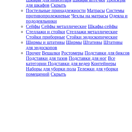
для шкафов
Скрыть
Постельные принадлежности
Матрасы
Системы
противопролежневые
Чехлы на матрасы
Одеяла и
пододеяльники
Сейфы
Сейфы металлические
Шкафы-сейфы
Стеллажи и стойки
Стеллажи металлические
Стойки приборные
Стойки эндоскопические
Ширмы и штативы
Ширмы
Штативы
Штативы
для эндоскопов
Прочее
Вешалки
Ростомеры
Подставки для биксов
Подставки для тазов
Подставки для ног
Все
категории
Подставки для ведер
Контейнеры
Наборы для уборки пола
Тележки для уборки
помещений
Скрыть