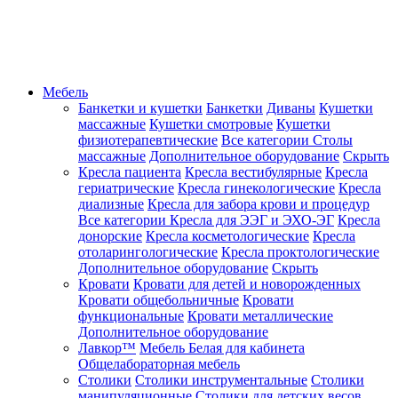
Мебель
Банкетки и кушетки
Банкетки
Диваны
Кушетки
массажные
Кушетки смотровые
Кушетки
физиотерапевтические
Все категории
Столы
массажные
Дополнительное оборудование
Скрыть
Кресла пациента
Кресла вестибулярные
Кресла
гериатрические
Кресла гинекологические
Кресла
диализные
Кресла для забора крови и процедур
Все категории
Кресла для ЭЭГ и ЭХО-ЭГ
Кресла
донорские
Кресла косметологические
Кресла
отоларингологические
Кресла проктологические
Дополнительное оборудование
Скрыть
Кровати
Кровати для детей и новорожденных
Кровати общебольничные
Кровати
функциональные
Кровати металлические
Дополнительное оборудование
Лавкор™
Мебель Белая для кабинета
Общелабораторная мебель
Столики
Столики инструментальные
Столики
манипуляционные
Столики для детских весов