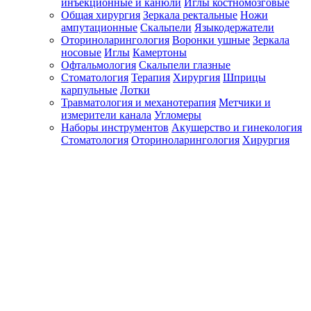
инъекционные и канюли
Иглы костномозговые
Общая хирургия
Зеркала ректальные
Ножи
ампутационные
Скальпели
Языкодержатели
Оториноларингология
Воронки ушные
Зеркала
носовые
Иглы
Камертоны
Офтальмология
Скальпели глазные
Стоматология
Терапия
Хирургия
Шприцы
карпульные
Лотки
Травматология и механотерапия
Метчики и
измерители канала
Угломеры
Наборы инструментов
Акушерство и гинекология
Стоматология
Оториноларингология
Хирургия