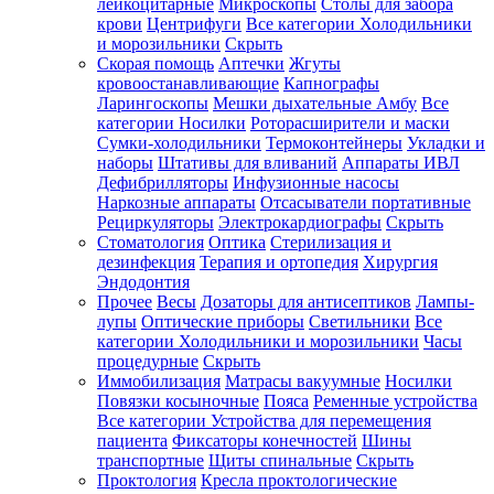
лейкоцитарные
Микроскопы
Столы для забора
крови
Центрифуги
Все категории
Холодильники
и морозильники
Скрыть
Скорая помощь
Аптечки
Жгуты
кровоостанавливающие
Капнографы
Ларингоскопы
Мешки дыхательные Амбу
Все
категории
Носилки
Роторасширители и маски
Сумки-холодильники
Термоконтейнеры
Укладки и
наборы
Штативы для вливаний
Аппараты ИВЛ
Дефибрилляторы
Инфузионные насосы
Наркозные аппараты
Отсасыватели портативные
Рециркуляторы
Электрокардиографы
Скрыть
Стоматология
Оптика
Стерилизация и
дезинфекция
Терапия и ортопедия
Хирургия
Эндодонтия
Прочее
Весы
Дозаторы для антисептиков
Лампы-
лупы
Оптические приборы
Светильники
Все
категории
Холодильники и морозильники
Часы
процедурные
Скрыть
Иммобилизация
Матрасы вакуумные
Носилки
Повязки косыночные
Пояса
Ременные устройства
Все категории
Устройства для перемещения
пациента
Фиксаторы конечностей
Шины
транспортные
Щиты спинальные
Скрыть
Проктология
Кресла проктологические