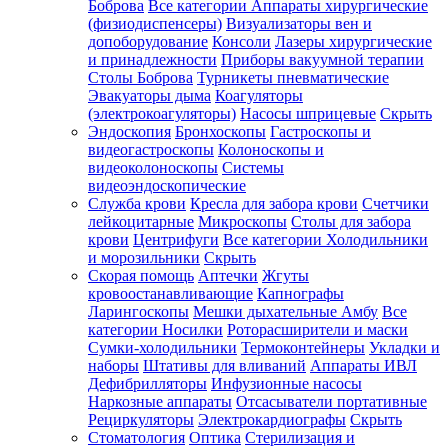
Боброва
Все категории
Аппараты хирургические
(физиодиспенсеры)
Визуализаторы вен и
допоборудование
Консоли
Лазеры хирургические
и принадлежности
Приборы вакуумной терапии
Столы Боброва
Турникеты пневматические
Эвакуаторы дыма
Коагуляторы
(электрокоагуляторы)
Насосы шприцевые
Скрыть
Эндоскопия
Бронхоскопы
Гастроскопы и
видеогастроскопы
Колоноскопы и
видеоколоноскопы
Системы
видеоэндоскопические
Служба крови
Кресла для забора крови
Счетчики
лейкоцитарные
Микроскопы
Столы для забора
крови
Центрифуги
Все категории
Холодильники
и морозильники
Скрыть
Скорая помощь
Аптечки
Жгуты
кровоостанавливающие
Капнографы
Ларингоскопы
Мешки дыхательные Амбу
Все
категории
Носилки
Роторасширители и маски
Сумки-холодильники
Термоконтейнеры
Укладки и
наборы
Штативы для вливаний
Аппараты ИВЛ
Дефибрилляторы
Инфузионные насосы
Наркозные аппараты
Отсасыватели портативные
Рециркуляторы
Электрокардиографы
Скрыть
Стоматология
Оптика
Стерилизация и