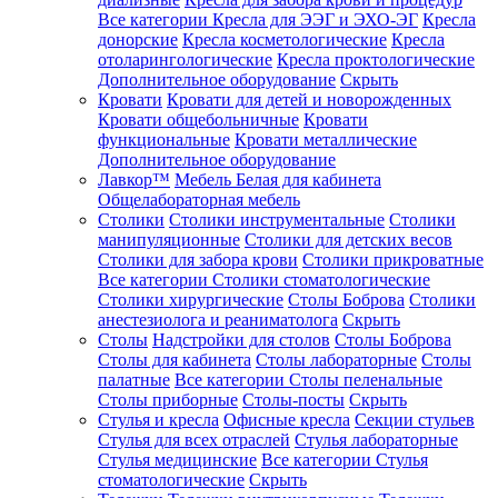
Все категории
Кресла для ЭЭГ и ЭХО-ЭГ
Кресла
донорские
Кресла косметологические
Кресла
отоларингологические
Кресла проктологические
Дополнительное оборудование
Скрыть
Кровати
Кровати для детей и новорожденных
Кровати общебольничные
Кровати
функциональные
Кровати металлические
Дополнительное оборудование
Лавкор™
Мебель Белая для кабинета
Общелабораторная мебель
Столики
Столики инструментальные
Столики
манипуляционные
Столики для детских весов
Столики для забора крови
Столики прикроватные
Все категории
Столики стоматологические
Столики хирургические
Столы Боброва
Столики
анестезиолога и реаниматолога
Скрыть
Столы
Надстройки для столов
Столы Боброва
Столы для кабинета
Столы лабораторные
Столы
палатные
Все категории
Столы пеленальные
Столы приборные
Столы-посты
Скрыть
Стулья и кресла
Офисные кресла
Секции стульев
Стулья для всех отраслей
Стулья лабораторные
Стулья медицинские
Все категории
Стулья
стоматологические
Скрыть