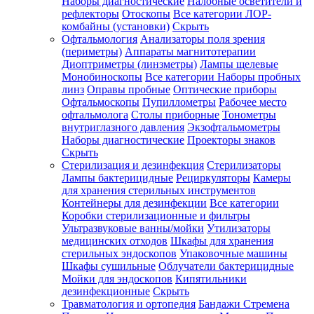
Наборы диагностические
Налобные осветители и
рефлекторы
Отоскопы
Все категории
ЛОР-
комбайны (установки)
Скрыть
Офтальмология
Анализаторы поля зрения
(периметры)
Аппараты магнитотерапии
Диоптриметры (линзметры)
Лампы щелевые
Монобиноскопы
Все категории
Наборы пробных
линз
Оправы пробные
Оптические приборы
Офтальмоскопы
Пупиллометры
Рабочее место
офтальмолога
Столы приборные
Тонометры
внутриглазного давления
Экзофтальмометры
Наборы диагностические
Проекторы знаков
Скрыть
Стерилизация и дезинфекция
Стерилизаторы
Лампы бактерицидные
Рециркуляторы
Камеры
для хранения стерильных инструментов
Контейнеры для дезинфекции
Все категории
Коробки стерилизационные и фильтры
Ультразвуковые ванны/мойки
Утилизаторы
медицинских отходов
Шкафы для хранения
стерильных эндоскопов
Упаковочные машины
Шкафы сушильные
Облучатели бактерицидные
Мойки для эндоскопов
Кипятильники
дезинфекционные
Скрыть
Травматология и ортопедия
Бандажи Стремена