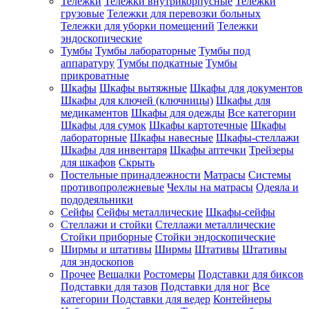
Тележки
Тележки внутрикорпусные
Тележки
грузовые
Тележки для перевозки больных
Тележки для уборки помещений
Тележки
эндоскопические
Тумбы
Тумбы лабораторные
Тумбы под
аппаратуру
Тумбы подкатные
Тумбы
прикроватные
Шкафы
Шкафы вытяжные
Шкафы для документов
Шкафы для ключей (ключницы)
Шкафы для
медикаментов
Шкафы для одежды
Все категории
Шкафы для сумок
Шкафы картотечные
Шкафы
лабораторные
Шкафы навесные
Шкафы-стеллажи
Шкафы для инвентаря
Шкафы аптечки
Трейзеры
для шкафов
Скрыть
Постельные принадлежности
Матрасы
Системы
противопролежневые
Чехлы на матрасы
Одеяла и
пододеяльники
Сейфы
Сейфы металлические
Шкафы-сейфы
Стеллажи и стойки
Стеллажи металлические
Стойки приборные
Стойки эндоскопические
Ширмы и штативы
Ширмы
Штативы
Штативы
для эндоскопов
Прочее
Вешалки
Ростомеры
Подставки для биксов
Подставки для тазов
Подставки для ног
Все
категории
Подставки для ведер
Контейнеры