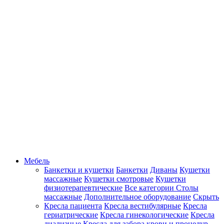
Мебель
Банкетки и кушетки
Банкетки
Диваны
Кушетки
массажные
Кушетки смотровые
Кушетки
физиотерапевтические
Все категории
Столы
массажные
Дополнительное оборудование
Скрыть
Кресла пациента
Кресла вестибулярные
Кресла
гериатрические
Кресла гинекологические
Кресла
диализные
Кресла для забора крови и процедур