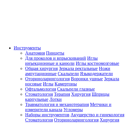
Инструменты
Анатомия
Пинцеты
Для проколов и впрыскиваний
Иглы
инъекционные и канюли
Иглы костномозговые
Общая хирургия
Зеркала ректальные
Ножи
ампутационные
Скальпели
Языкодержатели
Оториноларингология
Воронки ушные
Зеркала
носовые
Иглы
Камертоны
Офтальмология
Скальпели глазные
Стоматология
Терапия
Хирургия
Шприцы
карпульные
Лотки
Травматология и механотерапия
Метчики и
измерители канала
Угломеры
Наборы инструментов
Акушерство и гинекология
Стоматология
Оториноларингология
Хирургия