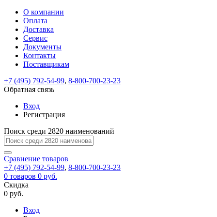
О компании
Восстановление
Обратная
Вход
Регистрация
Оплата
пароля
связь
На
Доставка
вашу
Сервис
почту
Только
Только
Документы
test@example.com
для
для
Ваше
Введите
Заполните
отправлена
ИП
ИП
Контакты
новый
Пароль
На
сообщение
форму.
ссылка.
и
и
пароль
Поставщикам
успешно
вашу
успешно
юр.
юр.
Перейдите
отправлено.
лиц
лиц
восстановлен
почту
Мы
+7 (495) 792-54-99
,
8-800-700-23-23
по
test@test.ru
ней
отправим
Обратная связь
для
отправлена
вам
завершения
ссылка.
Вход
регистрации.
ссылку
Регистрация
Войти
на
указанный
Перейдите
Сообщение
Поиск среди 2820 наименований
Ок
электронный
по
адрес,
ней
перейдя
Сравнение
для
товаров
по
+7 (495) 792-54-99
,
8-800-700-23-23
смены
Запомнить
Забыли
0
товаров
которой
0 руб.
пароля.
меня
пароль?
Сменить
Скидка
вы
0 руб.
сможете
пароль
Я принимаю условия
Войти
задать
пользовательского
Вход
новый
соглашения
и