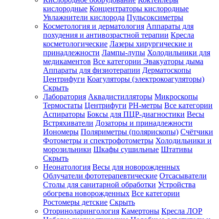
кислородные
Концентраторы кислородные
Увлажнители кислорода
Пульсоксиметры
Косметология и дерматология
Аппараты для
Зарегистрироваться
похудения и антивозрастной терапии
Кресла
косметологические
Лазеры хирургические и
принадлежности
Лампы-лупы
Холодильники для
медикаментов
Все категории
Эвакуаторы дыма
Аппараты для физиотерапии
Дерматоскопы
Зачем
Центрифуги
Коагуляторы (электрокоагуляторы)
регистрироваться?
Скрыть
Лаборатория
Аквадистилляторы
Микроскопы
Все
Термостаты
Центрифуги
PH-метры
Все категории
покупки
в
Аспираторы
Боксы для ПЦР-диагностики
Весы
одном
Встряхиватели
Дозаторы и принадлежности
месте
Иономеры
Поляриметры (полярископы)
Счётчики
Личный
Фотометры и спектрофотометры
Холодильники и
менеджер
морозильники
Шкафы сушильные
Штативы
Отслеживание
Скрыть
статуса
Неонатология
Весы для новорожденных
заказа
Облучатели фототерапевтические
Отсасыватели
Столы для санитарной обработки
Устройства
обогрева новорожденных
Все категории
Ростомеры детские
Скрыть
Оториноларингология
Камертоны
Кресла ЛОР