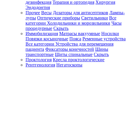
дезинфекция
Терапия и ортопедия
Хирургия
Эндодонтия
Прочее
Весы
Дозаторы для антисептиков
Лампы-
лупы
Оптические приборы
Светильники
Все
категории
Холодильники и морозильники
Часы
процедурные
Скрыть
Иммобилизация
Матрасы вакуумные
Носилки
Повязки косыночные
Пояса
Ременные устройства
Все категории
Устройства для перемещения
пациента
Фиксаторы конечностей
Шины
транспортные
Щиты спинальные
Скрыть
Проктология
Кресла проктологические
Рентгенология
Негатоскопы