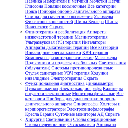
Павлика
Измерители и метчики
Молотки
Петли
Глиссона
Повязки косыночные
Все категории
Пояса
Приборы опорно-двигательного аппарата
Спицы для скелетного вытяжения
Угломеры
Фиксаторы конечностей
Шины Беллера
Шины
Виленского
Скрыть
Физиотерапия и реабилитация
Аппараты
низкочастотной терапии
Магнитотерапия
Ультразвуковая (УЗ) терапия
Ингаляторы
Аппараты дыхательной терапии
Все категории
Инвалидные кресла-коляски
КВЧ-терапия
Комплексы физиотерапевтические
Массажеры
Подъемники и подвесы для больных
Светотерапия
(облучатели)
Системы противопролежневые
Стулья санитарные
УВЧ терапия
Ходунки
инвалидные
Электротерапия
Скрыть
Функциональная диагностика
Динамометры
Пульсоксиметры
Электрокардиографы
Калиперы
и рулетки электронные
Мониторы фетальные
Все
категории
Приборы для диагностики опорно-
двигательного аппарата
Спирографы
Холтеры и
кардиорегистраторы
Электроэнцефалографы
Кресла Барани
Суточные мониторы АД
Скрыть
Хирургия
Светильники
Столы операционные
Столы перевязочные
Отсасыватели
Аппараты