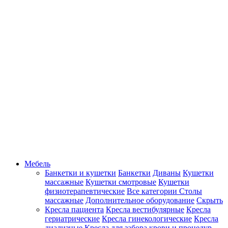
Мебель
Банкетки и кушетки
Банкетки
Диваны
Кушетки
массажные
Кушетки смотровые
Кушетки
физиотерапевтические
Все категории
Столы
массажные
Дополнительное оборудование
Скрыть
Кресла пациента
Кресла вестибулярные
Кресла
гериатрические
Кресла гинекологические
Кресла
диализные
Кресла для забора крови и процедур