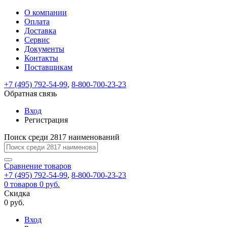
О компании
Восстановление
Обратная
Вход
Регистрация
Оплата
пароля
связь
На
Доставка
вашу
Сервис
почту
Только
Только
Документы
test@example.com
для
для
Ваше
Введите
Заполните
отправлена
ИП
ИП
Контакты
новый
Пароль
На
сообщение
форму.
ссылка.
и
и
пароль
Поставщикам
успешно
вашу
успешно
юр.
юр.
Перейдите
отправлено.
лиц
лиц
восстановлен
почту
Мы
+7 (495) 792-54-99
,
8-800-700-23-23
по
test@test.ru
ней
отправим
Обратная связь
для
отправлена
вам
завершения
ссылка.
Вход
регистрации.
ссылку
Регистрация
Войти
на
указанный
Перейдите
Сообщение
Поиск среди 2817 наименований
Ок
электронный
по
адрес,
ней
перейдя
Сравнение
для
товаров
по
+7 (495) 792-54-99
,
8-800-700-23-23
смены
Запомнить
Забыли
0
товаров
которой
0 руб.
пароля.
меня
пароль?
Сменить
Скидка
вы
0 руб.
сможете
пароль
Я принимаю условия
Войти
задать
пользовательского
Вход
новый
соглашения
и