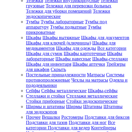
Тележки
Тележки внутрикорпусные
Тележки
грузовые
Тележки для перевозки больных
Тележки для уборки помещений
Тележки
эндоскопические
Тумбы
Тумбы лабораторные
Тумбы под
аппаратуру
Тумбы подкатные
Тумбы
прикроватные
Шкафы
Шкафы вытяжные
Шкафы для документов
Шкафы для ключей (ключницы)
Шкафы для
медикаментов
Шкафы для одежды
Все категории
Шкафы для сумок
Шкафы картотечные
Шкафы
лабораторные
Шкафы навесные
Шкафы-стеллажи
Шкафы для инвентаря
Шкафы аптечки
Трейзеры
для шкафов
Скрыть
Постельные принадлежности
Матрасы
Системы
противопролежневые
Чехлы на матрасы
Одеяла и
пододеяльники
Сейфы
Сейфы металлические
Шкафы-сейфы
Стеллажи и стойки
Стеллажи металлические
Стойки приборные
Стойки эндоскопические
Ширмы и штативы
Ширмы
Штативы
Штативы
для эндоскопов
Прочее
Вешалки
Ростомеры
Подставки для биксов
Подставки для тазов
Подставки для ног
Все
категории
Подставки для ведер
Контейнеры