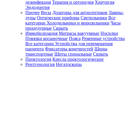
дезинфекция
Терапия и ортопедия
Хирургия
Эндодонтия
Прочее
Весы
Дозаторы для антисептиков
Лампы-
лупы
Оптические приборы
Светильники
Все
категории
Холодильники и морозильники
Часы
процедурные
Скрыть
Иммобилизация
Матрасы вакуумные
Носилки
Повязки косыночные
Пояса
Ременные устройства
Все категории
Устройства для перемещения
пациента
Фиксаторы конечностей
Шины
транспортные
Щиты спинальные
Скрыть
Проктология
Кресла проктологические
Рентгенология
Негатоскопы