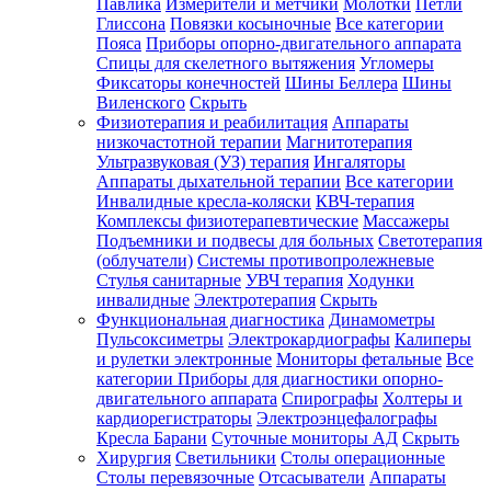
Павлика
Измерители и метчики
Молотки
Петли
Глиссона
Повязки косыночные
Все категории
Пояса
Приборы опорно-двигательного аппарата
Спицы для скелетного вытяжения
Угломеры
Фиксаторы конечностей
Шины Беллера
Шины
Виленского
Скрыть
Физиотерапия и реабилитация
Аппараты
низкочастотной терапии
Магнитотерапия
Ультразвуковая (УЗ) терапия
Ингаляторы
Аппараты дыхательной терапии
Все категории
Инвалидные кресла-коляски
КВЧ-терапия
Комплексы физиотерапевтические
Массажеры
Подъемники и подвесы для больных
Светотерапия
(облучатели)
Системы противопролежневые
Стулья санитарные
УВЧ терапия
Ходунки
инвалидные
Электротерапия
Скрыть
Функциональная диагностика
Динамометры
Пульсоксиметры
Электрокардиографы
Калиперы
и рулетки электронные
Мониторы фетальные
Все
категории
Приборы для диагностики опорно-
двигательного аппарата
Спирографы
Холтеры и
кардиорегистраторы
Электроэнцефалографы
Кресла Барани
Суточные мониторы АД
Скрыть
Хирургия
Светильники
Столы операционные
Столы перевязочные
Отсасыватели
Аппараты