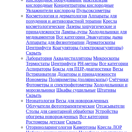
кислородные
Концентраторы кислородные
Увлажнители кислорода
Пульсоксиметры
Косметология и дерматология
Аппараты для
Зарегистрироваться
похудения и антивозрастной терапии
Кресла
косметологические
Лазеры хирургические и
принадлежности
Лампы-лупы
Холодильники для
медикаментов
Все категории
Эвакуаторы дыма
Аппараты для физиотерапии
Дерматоскопы
Зачем
Центрифуги
Коагуляторы (электрокоагуляторы)
регистрироваться?
Скрыть
Лаборатория
Аквадистилляторы
Микроскопы
Все
Термостаты
Центрифуги
PH-метры
Все категории
покупки
в
Аспираторы
Боксы для ПЦР-диагностики
Весы
одном
Встряхиватели
Дозаторы и принадлежности
месте
Иономеры
Поляриметры (полярископы)
Счётчики
Личный
Фотометры и спектрофотометры
Холодильники и
менеджер
морозильники
Шкафы сушильные
Штативы
Отслеживание
Скрыть
статуса
Неонатология
Весы для новорожденных
заказа
Облучатели фототерапевтические
Отсасыватели
Столы для санитарной обработки
Устройства
обогрева новорожденных
Все категории
Ростомеры детские
Скрыть
Оториноларингология
Камертоны
Кресла ЛОР