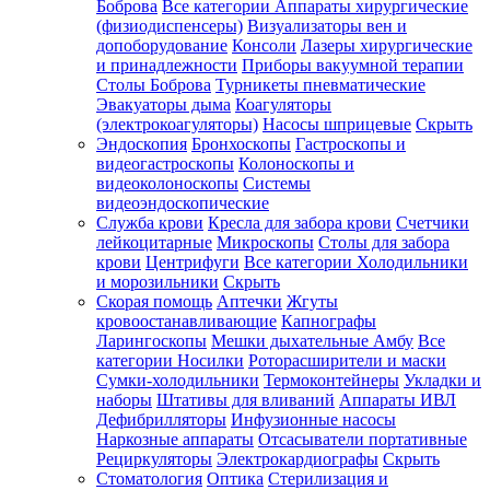
Боброва
Все категории
Аппараты хирургические
(физиодиспенсеры)
Визуализаторы вен и
допоборудование
Консоли
Лазеры хирургические
и принадлежности
Приборы вакуумной терапии
Столы Боброва
Турникеты пневматические
Эвакуаторы дыма
Коагуляторы
(электрокоагуляторы)
Насосы шприцевые
Скрыть
Эндоскопия
Бронхоскопы
Гастроскопы и
видеогастроскопы
Колоноскопы и
видеоколоноскопы
Системы
видеоэндоскопические
Служба крови
Кресла для забора крови
Счетчики
лейкоцитарные
Микроскопы
Столы для забора
крови
Центрифуги
Все категории
Холодильники
и морозильники
Скрыть
Скорая помощь
Аптечки
Жгуты
кровоостанавливающие
Капнографы
Ларингоскопы
Мешки дыхательные Амбу
Все
категории
Носилки
Роторасширители и маски
Сумки-холодильники
Термоконтейнеры
Укладки и
наборы
Штативы для вливаний
Аппараты ИВЛ
Дефибрилляторы
Инфузионные насосы
Наркозные аппараты
Отсасыватели портативные
Рециркуляторы
Электрокардиографы
Скрыть
Стоматология
Оптика
Стерилизация и