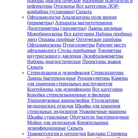
Наборы диагностические
Налобные осветители и
рефлекторы
Отоскопы
Все категории
ЛОР-
комбайны (установки)
Скрыть
Офтальмология
Анализаторы поля зрения
(периметры)
Аппараты магнитотерапии
Диоптриметры (линзметры)
Лампы щелевые
Монобиноскопы
Все категории
Наборы пробных
линз
Оправы пробные
Оптические приборы
Офтальмоскопы
Пупиллометры
Рабочее место
офтальмолога
Столы приборные
Тонометры
внутриглазного давления
Экзофтальмометры
Наборы диагностические
Проекторы знаков
Скрыть
Стерилизация и дезинфекция
Стерилизаторы
Лампы бактерицидные
Рециркуляторы
Камеры
для хранения стерильных инструментов
Контейнеры для дезинфекции
Все категории
Коробки стерилизационные и фильтры
Ультразвуковые ванны/мойки
Утилизаторы
медицинских отходов
Шкафы для хранения
стерильных эндоскопов
Упаковочные машины
Шкафы сушильные
Облучатели бактерицидные
Мойки для эндоскопов
Кипятильники
дезинфекционные
Скрыть
Травматология и ортопедия
Бандажи Стремена