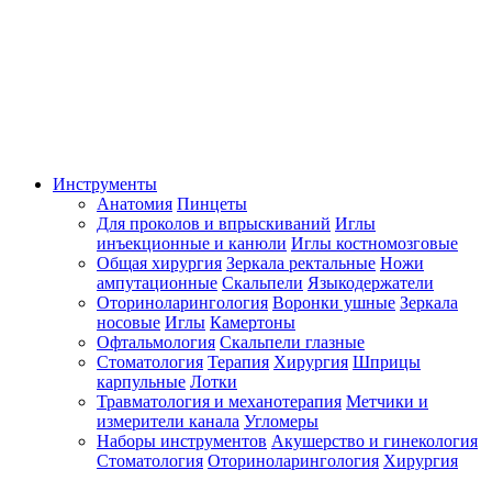
Инструменты
Анатомия
Пинцеты
Для проколов и впрыскиваний
Иглы
инъекционные и канюли
Иглы костномозговые
Общая хирургия
Зеркала ректальные
Ножи
ампутационные
Скальпели
Языкодержатели
Оториноларингология
Воронки ушные
Зеркала
носовые
Иглы
Камертоны
Офтальмология
Скальпели глазные
Стоматология
Терапия
Хирургия
Шприцы
карпульные
Лотки
Травматология и механотерапия
Метчики и
измерители канала
Угломеры
Наборы инструментов
Акушерство и гинекология
Стоматология
Оториноларингология
Хирургия