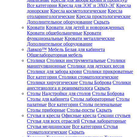
Все категории
Кресла для ЭЭГ и ЭХО-ЭГ
Кресла
донорские
Кресла косметологические
Кресла
отоларингологические
Кресла проктологические
Дополнительное оборудование
Скрыть
Кровати
Кровати для детей и новорожденных
Кровати общебольничные
Кровати
функциональные
Кровати металлические
Дополнительное оборудование
Лавкор™
Мебель Белая для кабинета
Общелабораторная мебель
Столики
Столики инструментальные
Столики
манипуляционные
Столики для детских весов
Столики для забора крови
Столики прикроватные
Все категории
Столики стоматологические
Столики хирургические
Столы Боброва
Столики
анестезиолога и реаниматолога
Скрыть
Столы
Надстройки для столов
Столы Боброва
Столы для кабинета
Столы лабораторные
Столы
палатные
Все категории
Столы пеленальные
Столы приборные
Столы-посты
Скрыть
Стулья и кресла
Офисные кресла
Секции стульев
Стулья для всех отраслей
Стулья лабораторные
Стулья медицинские
Все категории
Стулья
стоматологические
Скрыть