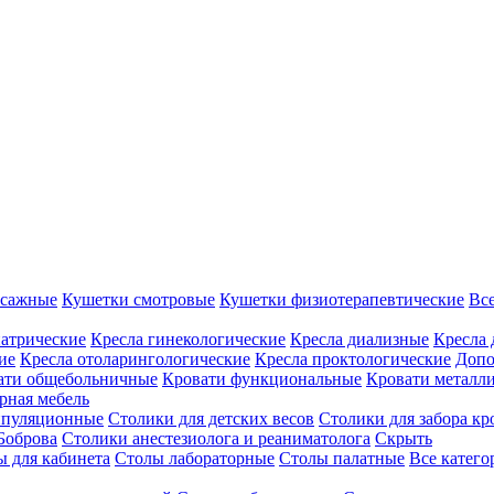
ссажные
Кушетки смотровые
Кушетки физиотерапевтические
Вс
иатрические
Кресла гинекологические
Кресла диализные
Кресла 
ие
Кресла отоларингологические
Кресла проктологические
Допо
ати общебольничные
Кровати функциональные
Кровати металл
рная мебель
ипуляционные
Столики для детских весов
Столики для забора кр
Боброва
Столики анестезиолога и реаниматолога
Скрыть
ы для кабинета
Столы лабораторные
Столы палатные
Все катег