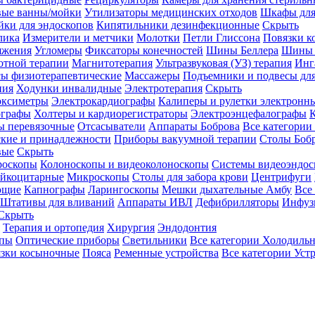
вые ванны/мойки
Утилизаторы медицинских отходов
Шкафы для
ки для эндоскопов
Кипятильники дезинфекционные
Скрыть
лика
Измерители и метчики
Молотки
Петли Глиссона
Повязки к
яжения
Угломеры
Фиксаторы конечностей
Шины Беллера
Шины 
отной терапии
Магнитотерапия
Ультразвуковая (УЗ) терапия
Инг
ы физиотерапевтические
Массажеры
Подъемники и подвесы дл
пия
Ходунки инвалидные
Электротерапия
Скрыть
оксиметры
Электрокардиографы
Калиперы и рулетки электронн
графы
Холтеры и кардиорегистраторы
Электроэнцефалографы
К
ы перевязочные
Отсасыватели
Аппараты Боброва
Все категории
ские и принадлежности
Приборы вакуумной терапии
Столы Боб
вые
Скрыть
роскопы
Колоноскопы и видеоколоноскопы
Системы видеоэндос
ейкоцитарные
Микроскопы
Столы для забора крови
Центрифуги
ющие
Капнографы
Ларингоскопы
Мешки дыхательные Амбу
Все
Штативы для вливаний
Аппараты ИВЛ
Дефибрилляторы
Инфуз
Скрыть
Терапия и ортопедия
Хирургия
Эндодонтия
упы
Оптические приборы
Светильники
Все категории
Холодильн
зки косыночные
Пояса
Ременные устройства
Все категории
Уст