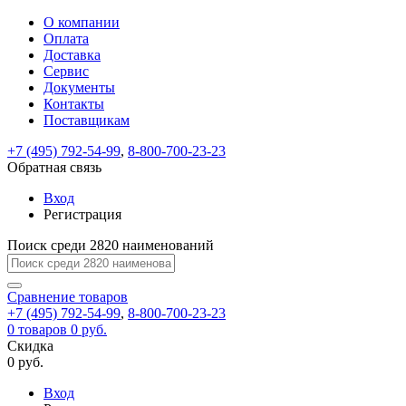
О компании
Восстановление
Обратная
Вход
Регистрация
Оплата
пароля
связь
На
Доставка
вашу
Сервис
почту
Только
Только
Документы
test@example.com
для
для
Ваше
Введите
Заполните
отправлена
Контакты
ИП
ИП
новый
Пароль
На
сообщение
ссылка.
форму.
и
и
Поставщикам
пароль
успешно
вашу
успешно
юр.
юр.
Перейдите
лиц
лиц
отправлено.
восстановлен
почту
+7 (495) 792-54-99
,
8-800-700-23-23
Мы
по
test@test.ru
ней
Обратная связь
отправим
для
отправлена
вам
завершения
Вход
ссылка.
регистрации.
ссылку
Регистрация
Войти
на
указанный
Поиск среди 2820 наименований
Перейдите
Сообщение
Ок
электронный
по
адрес,
ней
Сравнение
товаров
перейдя
для
+7 (495) 792-54-99
,
8-800-700-23-23
по
смены
Запомнить
Забыли
0
товаров
0 руб.
которой
пароля.
меня
пароль?
Скидка
Сменить
вы
0 руб.
сможете
пароль
Войти
Я принимаю условия
задать
Вход
пользовательского