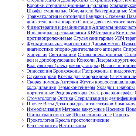
Коробки стерилизационные и фильтры
Ультразвуко
Шкафы сушильные
Облучатели бактерицидные
Мой
Травматология и ортопедия
Бандажи Стремена Пав
Зарегистрироваться
двигательного аппарата
Спицы для скелетного выт
Физиотерапия и реабилитация
Аппараты низкочаст
Инвалидные кресла-коляски
КВЧ-терапия
Комплекс
противопролежневые
Стулья санитарные
УВЧ тера
Функциональная диагностика
Динамометры
Пульс
Зачем
диагностики опорно-двигательного аппарата
Спиро
регистрироваться?
Хирургия
Светильники
Столы операционные
Стол
вен и допоборудование
Консоли
Лазеры хирургиче
Все
Коагуляторы (электрокоагуляторы)
Насосы шприце
покупки
Эндоскопия
Бронхоскопы
Гастроскопы и видеогаст
в
одном
Служба крови
Кресла для забора крови
Счетчики л
месте
Скорая помощь
Аптечки
Жгуты кровоостанавлива
Личный
холодильники
Термоконтейнеры
Укладки и наборы
менеджер
портативные
Рециркуляторы
Электрокардиографы
Стоматология
Оптика
Стерилизация и дезинфекция
Отслеживание
статуса
Прочее
Весы
Дозаторы для антисептиков
Лампы-л
заказа
Иммобилизация
Матрасы вакуумные
Носилки
Повя
Шины транспортные
Щиты спинальные
Скрыть
Проктология
Кресла проктологические
Рентгенология
Негатоскопы