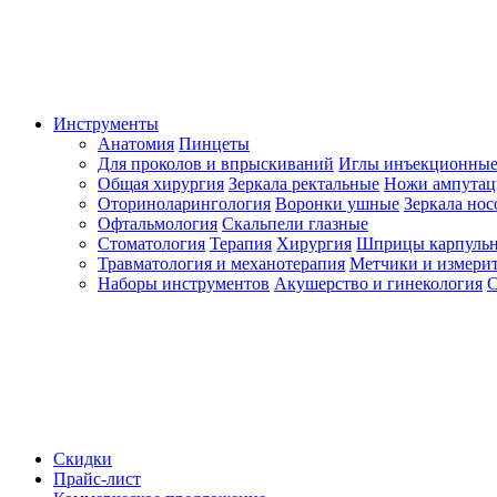
Инструменты
Анатомия
Пинцеты
Для проколов и впрыскиваний
Иглы инъекционные
Общая хирургия
Зеркала ректальные
Ножи ампута
Оториноларингология
Воронки ушные
Зеркала но
Офтальмология
Скальпели глазные
Стоматология
Терапия
Хирургия
Шприцы карпуль
Травматология и механотерапия
Метчики и измерит
Наборы инструментов
Акушерство и гинекология
С
Скидки
Прайс-лист