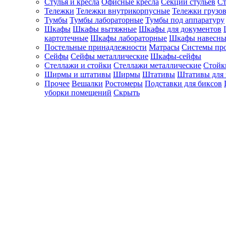
Стулья и кресла
Офисные кресла
Секции стульев
Ст
Тележки
Тележки внутрикорпусные
Тележки грузо
Тумбы
Тумбы лабораторные
Тумбы под аппаратуру
Шкафы
Шкафы вытяжные
Шкафы для документов
картотечные
Шкафы лабораторные
Шкафы навесны
Постельные принадлежности
Матрасы
Системы пр
Сейфы
Сейфы металлические
Шкафы-сейфы
Стеллажи и стойки
Стеллажи металлические
Стойк
Ширмы и штативы
Ширмы
Штативы
Штативы для 
Прочее
Вешалки
Ростомеры
Подставки для биксов
уборки помещений
Скрыть