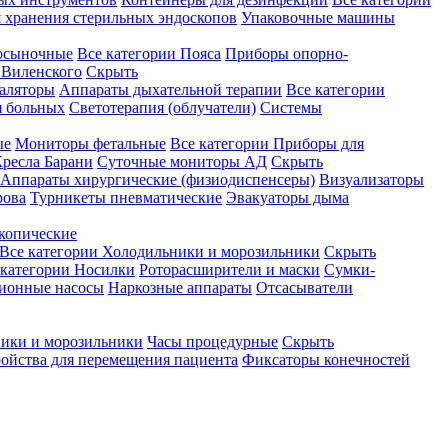
 хранения стерильных эндоскопов
Упаковочные машины
осыночные
Все категории
Пояса
Приборы опорно-
Виленского
Скрыть
аляторы
Аппараты дыхательной терапии
Все категории
я больных
Светотерапия (облучатели)
Системы
ые
Мониторы фетальные
Все категории
Приборы для
ресла Барани
Суточные мониторы АД
Скрыть
Аппараты хирургические (физиодиспенсеры)
Визуализаторы
рова
Турникеты пневматические
Эвакуаторы дыма
копические
Все категории
Холодильники и морозильники
Скрыть
 категории
Носилки
Роторасширители и маски
Сумки-
ионные насосы
Наркозные аппараты
Отсасыватели
ики и морозильники
Часы процедурные
Скрыть
ройства для перемещения пациента
Фиксаторы конечностей