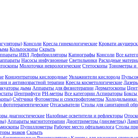
агуляторы)
Консоли
Кресла гинекологические
Кровати акушерск
дыма
Кольпоскопы
Скрыть
ппараты ИВЛ
Дефибрилляторы
Капнографы
Консоли
Все катег
 аппараты
Насосы инфузионные
Светильники
Расходные матери
атоскопы
Молоточки неврологические
Стетоскопы
Тонометры и
ые
Концентраторы кислородные
Увлажнители кислорода
Пульсо
ния и антивозрастной терапии
Кресла косметологические
Лазер
акуаторы дыма
Аппараты для физиотерапии
Дерматоскопы
Цент
остаты
Центрифуги
PH-метры
Все категории
Аспираторы
Боксы
копы)
Счётчики
Фотометры и спектрофотометры
Холодильники 
и фототерапевтические
Отсасыватели
Столы для санитарной обр
оры диагностические
Налобные осветители и рефлекторы
Отоск
ры)
Аппараты магнитотерапии
Диоптриметры (линзметры)
Ламп
ьмоскопы
Пупиллометры
Рабочее место офтальмолога
Столы пр
торы знаков
Скрыть
 бактерицидные
Рециркуляторы
Камеры для хранения стериль