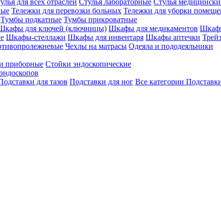
улья для всех отраслей
Стулья лабораторные
Стулья медицински
вые
Тележки для перевозки больных
Тележки для уборки помещ
Тумбы подкатные
Тумбы прикроватные
Шкафы для ключей (ключницы)
Шкафы для медикаментов
Шкафы
е
Шкафы-стеллажи
Шкафы для инвентаря
Шкафы аптечки
Трей
отивопролежневые
Чехлы на матрасы
Одеяла и пододеяльники
и приборные
Стойки эндоскопические
эндоскопов
Подставки для тазов
Подставки для ног
Все категории
Подставки