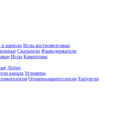
 и канюли
Иглы костномозговые
ционные
Скальпели
Языкодержатели
совые
Иглы
Камертоны
ные
Лотки
ели канала
Угломеры
томатология
Оториноларингология
Хирургия