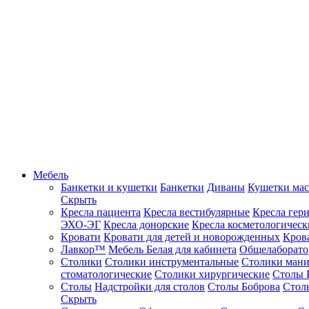
Мебель
Банкетки и кушетки
Банкетки
Диваны
Кушетки ма
Скрыть
Кресла пациента
Кресла вестибулярные
Кресла гер
ЭХО-ЭГ
Кресла донорские
Кресла косметологическ
Кровати
Кровати для детей и новорожденных
Кров
Лавкор™
Мебель Белая для кабинета
Общелаборато
Столики
Столики инструментальные
Столики ман
стоматологические
Столики хирургические
Столы 
Столы
Надстройки для столов
Столы Боброва
Стол
Скрыть