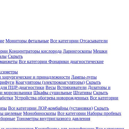
ие
Мониторы фетальные
Все категории
Отсасыватели
ории
Концентраторы кислорода
Ларингоскопы
Мешки
алы
Скрыть
 манжеты
Все категории
Фонарики диагностические
ксиметры
ы хирургические и принадлежности
Лампы-лупы
рифуги
Коагуляторы (электрокоагуляторы)
Скрыть
 для ПЦР-диагностики
Весы
Встряхиватели
Дозаторы и
и морозильники
Шкафы сушильные
Штативы
Скрыть
аботки
Устройства обогрева новорожденных
Все категории
опы
Все категории
ЛОР-комбайны (установки)
Скрыть
ы щелевые
Монобиноскопы
Все категории
Наборы пробных
иборные
Тонометры внутриглазного давления
ных инструментов
Контейнеры для дезинфекции
Все категории