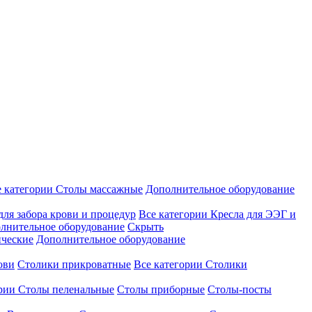
е категории
Столы массажные
Дополнительное оборудование
для забора крови и процедур
Все категории
Кресла для ЭЭГ и
лнительное оборудование
Скрыть
ические
Дополнительное оборудование
ови
Столики прикроватные
Все категории
Столики
ории
Столы пеленальные
Столы приборные
Столы-посты