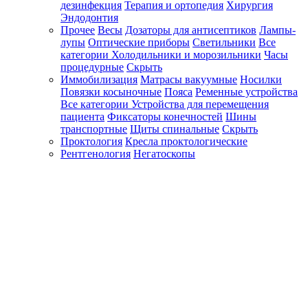
дезинфекция
Терапия и ортопедия
Хирургия
Эндодонтия
Прочее
Весы
Дозаторы для антисептиков
Лампы-
лупы
Оптические приборы
Светильники
Все
категории
Холодильники и морозильники
Часы
процедурные
Скрыть
Иммобилизация
Матрасы вакуумные
Носилки
Повязки косыночные
Пояса
Ременные устройства
Все категории
Устройства для перемещения
пациента
Фиксаторы конечностей
Шины
транспортные
Щиты спинальные
Скрыть
Проктология
Кресла проктологические
Рентгенология
Негатоскопы