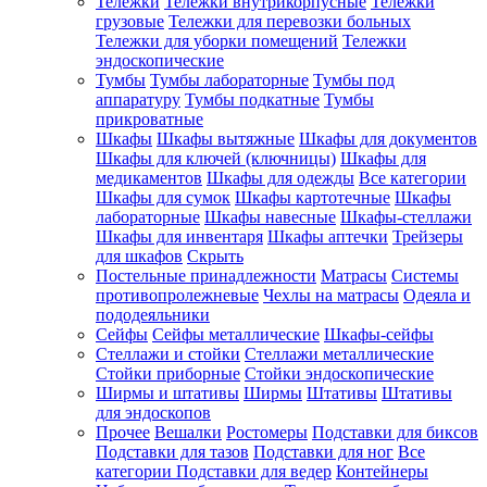
Тележки
Тележки внутрикорпусные
Тележки
грузовые
Тележки для перевозки больных
Тележки для уборки помещений
Тележки
эндоскопические
Тумбы
Тумбы лабораторные
Тумбы под
аппаратуру
Тумбы подкатные
Тумбы
прикроватные
Шкафы
Шкафы вытяжные
Шкафы для документов
Шкафы для ключей (ключницы)
Шкафы для
медикаментов
Шкафы для одежды
Все категории
Шкафы для сумок
Шкафы картотечные
Шкафы
лабораторные
Шкафы навесные
Шкафы-стеллажи
Шкафы для инвентаря
Шкафы аптечки
Трейзеры
для шкафов
Скрыть
Постельные принадлежности
Матрасы
Системы
противопролежневые
Чехлы на матрасы
Одеяла и
пододеяльники
Сейфы
Сейфы металлические
Шкафы-сейфы
Стеллажи и стойки
Стеллажи металлические
Стойки приборные
Стойки эндоскопические
Ширмы и штативы
Ширмы
Штативы
Штативы
для эндоскопов
Прочее
Вешалки
Ростомеры
Подставки для биксов
Подставки для тазов
Подставки для ног
Все
категории
Подставки для ведер
Контейнеры