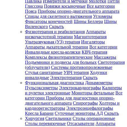
Павлика
Измерители и метчики
Молотки
Петли
Глиссона
Повязки косыночные
Все категории
Пояса
Приборы опорно-двигательного аппарата
Спицы для скелетного вытяжения
Угломеры
Фиксаторы конечностей
Шины Беллера
Шины
Виленского
Скрыть
Физиотерапия и реабилитация
Аппараты
низкочастотной терапии
Магнитотерапия
Ультразвуковая (УЗ) терапия
Ингаляторы
Аппараты дыхательной терапии
Все категории
Инвалидные кресла-коляски
КВЧ-терапия
Комплексы физиотерапевтические
Массажеры
Подъемники и подвесы для больных
Светотерапия
(облучатели)
Системы противопролежневые
Стулья санитарные
УВЧ терапия
Ходунки
инвалидные
Электротерапия
Скрыть
Функциональная диагностика
Динамометры
Пульсоксиметры
Электрокардиографы
Калиперы
и рулетки электронные
Мониторы фетальные
Все
категории
Приборы для диагностики опорно-
двигательного аппарата
Спирографы
Холтеры и
кардиорегистраторы
Электроэнцефалографы
Кресла Барани
Суточные мониторы АД
Скрыть
Хирургия
Светильники
Столы операционные
Столы перевязочные
Отсасыватели
Аппараты