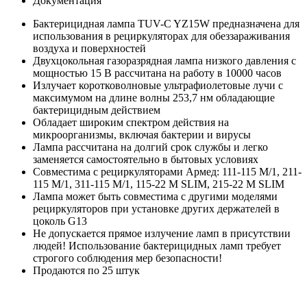
Документация
Бактерицидная лампа TUV-C YZ15W предназначена для
использования в рециркуляторах для обеззараживания
воздуха и поверхностей
Двухцокольная газоразрядная лампа низкого давления с
мощностью 15 В рассчитана на работу в 10000 часов
Излучает коротковолновые ультрафиолетовые лучи с
максимумом на длине волны 253,7 нм обладающие
бактерицидным действием
Обладает широким спектром действия на
микроорганизмы, включая бактерии и вирусы
Лампа рассчитана на долгий срок службы и легко
заменяется самостоятельно в бытовых условиях
Совместима с рециркуляторами Армед: 111-115 М/1, 211-
115 М/1, 311-115 М/1, 115-22 M SLIM, 215-22 M SLIM
Лампа может быть совместима с другими моделями
рециркуляторов при установке других держателей в
цоколь G13
Не допускается прямое излучение ламп в присутствии
людей! Использование бактерицидных ламп требует
строгого соблюдения мер безопасности!
Продаются по 25 штук