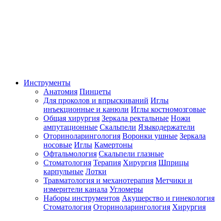
Инструменты
Анатомия
Пинцеты
Для проколов и впрыскиваний
Иглы
инъекционные и канюли
Иглы костномозговые
Общая хирургия
Зеркала ректальные
Ножи
ампутационные
Скальпели
Языкодержатели
Оториноларингология
Воронки ушные
Зеркала
носовые
Иглы
Камертоны
Офтальмология
Скальпели глазные
Стоматология
Терапия
Хирургия
Шприцы
карпульные
Лотки
Травматология и механотерапия
Метчики и
измерители канала
Угломеры
Наборы инструментов
Акушерство и гинекология
Стоматология
Оториноларингология
Хирургия