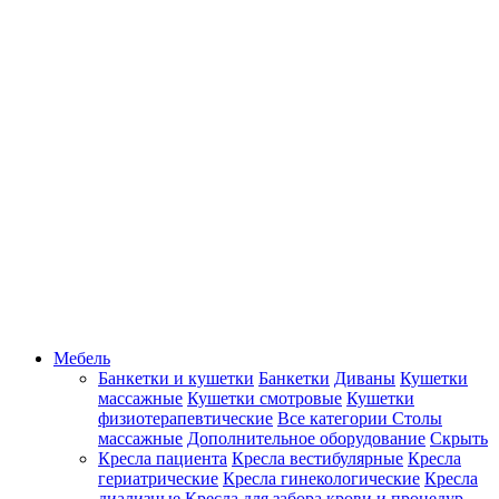
Мебель
Банкетки и кушетки
Банкетки
Диваны
Кушетки
массажные
Кушетки смотровые
Кушетки
физиотерапевтические
Все категории
Столы
массажные
Дополнительное оборудование
Скрыть
Кресла пациента
Кресла вестибулярные
Кресла
гериатрические
Кресла гинекологические
Кресла
диализные
Кресла для забора крови и процедур