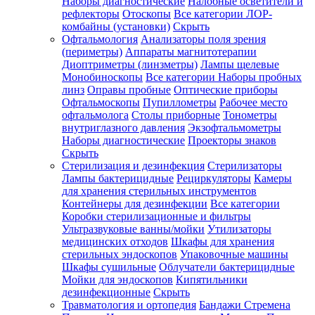
Наборы диагностические
Налобные осветители и
рефлекторы
Отоскопы
Все категории
ЛОР-
комбайны (установки)
Скрыть
Офтальмология
Анализаторы поля зрения
(периметры)
Аппараты магнитотерапии
Диоптриметры (линзметры)
Лампы щелевые
Монобиноскопы
Все категории
Наборы пробных
линз
Оправы пробные
Оптические приборы
Офтальмоскопы
Пупиллометры
Рабочее место
офтальмолога
Столы приборные
Тонометры
внутриглазного давления
Экзофтальмометры
Наборы диагностические
Проекторы знаков
Скрыть
Стерилизация и дезинфекция
Стерилизаторы
Лампы бактерицидные
Рециркуляторы
Камеры
для хранения стерильных инструментов
Контейнеры для дезинфекции
Все категории
Коробки стерилизационные и фильтры
Ультразвуковые ванны/мойки
Утилизаторы
медицинских отходов
Шкафы для хранения
стерильных эндоскопов
Упаковочные машины
Шкафы сушильные
Облучатели бактерицидные
Мойки для эндоскопов
Кипятильники
дезинфекционные
Скрыть
Травматология и ортопедия
Бандажи Стремена