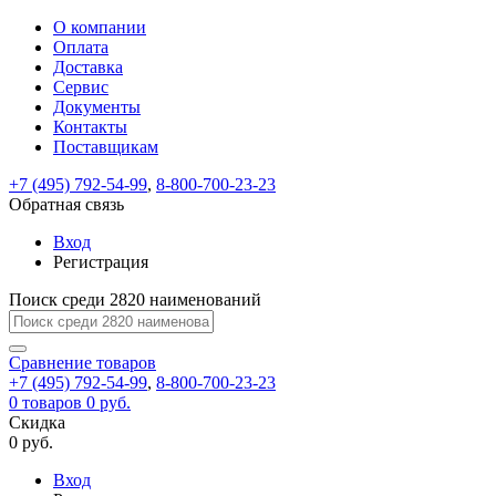
О компании
Восстановление
Обратная
Вход
Регистрация
Оплата
пароля
связь
На
Доставка
вашу
Сервис
почту
Только
Только
Документы
test@example.com
для
для
Ваше
Введите
Заполните
отправлена
ИП
ИП
Контакты
новый
Пароль
На
сообщение
форму.
ссылка.
и
и
пароль
Поставщикам
успешно
вашу
успешно
юр.
юр.
Перейдите
отправлено.
лиц
лиц
восстановлен
почту
Мы
+7 (495) 792-54-99
,
8-800-700-23-23
по
test@test.ru
ней
отправим
Обратная связь
для
отправлена
вам
завершения
ссылка.
Вход
регистрации.
ссылку
Регистрация
Войти
на
указанный
Перейдите
Сообщение
Поиск среди 2820 наименований
Ок
электронный
по
адрес,
ней
перейдя
Сравнение
для
товаров
по
+7 (495) 792-54-99
,
8-800-700-23-23
смены
Запомнить
Забыли
0
товаров
которой
0 руб.
пароля.
меня
пароль?
Сменить
Скидка
вы
0 руб.
сможете
пароль
Я принимаю условия
Войти
задать
пользовательского
Вход
новый
соглашения
и