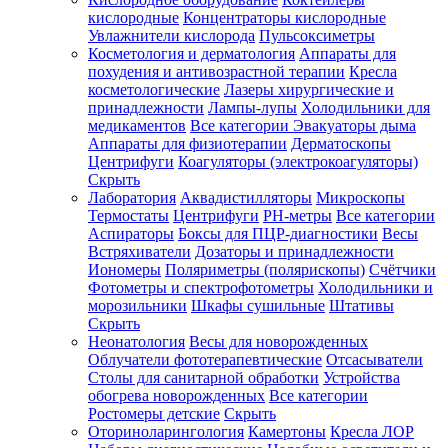
кислородные
Концентраторы кислородные
Увлажнители кислорода
Пульсоксиметры
Косметология и дерматология
Аппараты для
Зарегистрироваться
похудения и антивозрастной терапии
Кресла
косметологические
Лазеры хирургические и
принадлежности
Лампы-лупы
Холодильники для
медикаментов
Все категории
Эвакуаторы дыма
Аппараты для физиотерапии
Дерматоскопы
Зачем
Центрифуги
Коагуляторы (электрокоагуляторы)
регистрироваться?
Скрыть
Лаборатория
Аквадистилляторы
Микроскопы
Все
Термостаты
Центрифуги
PH-метры
Все категории
покупки
в
Аспираторы
Боксы для ПЦР-диагностики
Весы
одном
Встряхиватели
Дозаторы и принадлежности
месте
Иономеры
Поляриметры (полярископы)
Счётчики
Личный
Фотометры и спектрофотометры
Холодильники и
менеджер
морозильники
Шкафы сушильные
Штативы
Отслеживание
Скрыть
статуса
Неонатология
Весы для новорожденных
заказа
Облучатели фототерапевтические
Отсасыватели
Столы для санитарной обработки
Устройства
обогрева новорожденных
Все категории
Ростомеры детские
Скрыть
Оториноларингология
Камертоны
Кресла ЛОР