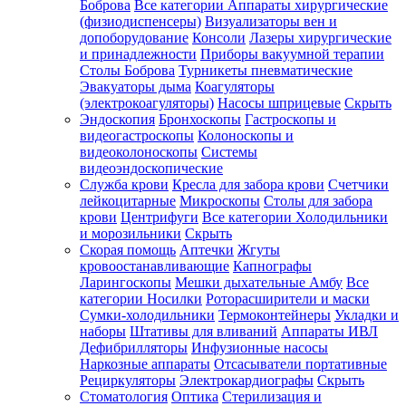
Боброва
Все категории
Аппараты хирургические
(физиодиспенсеры)
Визуализаторы вен и
допоборудование
Консоли
Лазеры хирургические
и принадлежности
Приборы вакуумной терапии
Столы Боброва
Турникеты пневматические
Эвакуаторы дыма
Коагуляторы
(электрокоагуляторы)
Насосы шприцевые
Скрыть
Эндоскопия
Бронхоскопы
Гастроскопы и
видеогастроскопы
Колоноскопы и
видеоколоноскопы
Системы
видеоэндоскопические
Служба крови
Кресла для забора крови
Счетчики
лейкоцитарные
Микроскопы
Столы для забора
крови
Центрифуги
Все категории
Холодильники
и морозильники
Скрыть
Скорая помощь
Аптечки
Жгуты
кровоостанавливающие
Капнографы
Ларингоскопы
Мешки дыхательные Амбу
Все
категории
Носилки
Роторасширители и маски
Сумки-холодильники
Термоконтейнеры
Укладки и
наборы
Штативы для вливаний
Аппараты ИВЛ
Дефибрилляторы
Инфузионные насосы
Наркозные аппараты
Отсасыватели портативные
Рециркуляторы
Электрокардиографы
Скрыть
Стоматология
Оптика
Стерилизация и