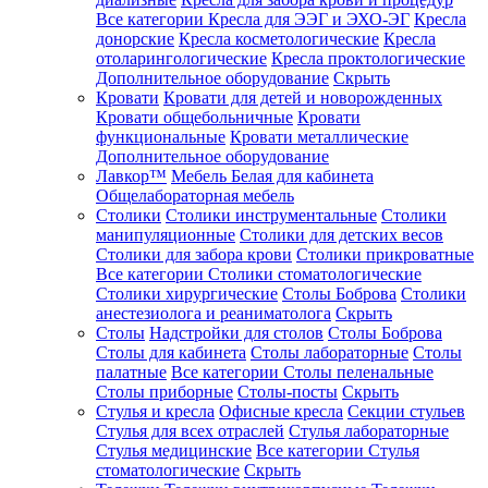
Все категории
Кресла для ЭЭГ и ЭХО-ЭГ
Кресла
донорские
Кресла косметологические
Кресла
отоларингологические
Кресла проктологические
Дополнительное оборудование
Скрыть
Кровати
Кровати для детей и новорожденных
Кровати общебольничные
Кровати
функциональные
Кровати металлические
Дополнительное оборудование
Лавкор™
Мебель Белая для кабинета
Общелабораторная мебель
Столики
Столики инструментальные
Столики
манипуляционные
Столики для детских весов
Столики для забора крови
Столики прикроватные
Все категории
Столики стоматологические
Столики хирургические
Столы Боброва
Столики
анестезиолога и реаниматолога
Скрыть
Столы
Надстройки для столов
Столы Боброва
Столы для кабинета
Столы лабораторные
Столы
палатные
Все категории
Столы пеленальные
Столы приборные
Столы-посты
Скрыть
Стулья и кресла
Офисные кресла
Секции стульев
Стулья для всех отраслей
Стулья лабораторные
Стулья медицинские
Все категории
Стулья
стоматологические
Скрыть