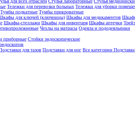
улья для всех отраслей
Стулья лабораторные
Стулья медицински
вые
Тележки для перевозки больных
Тележки для уборки помещ
Тумбы подкатные
Тумбы прикроватные
Шкафы для ключей (ключницы)
Шкафы для медикаментов
Шкафы
е
Шкафы-стеллажи
Шкафы для инвентаря
Шкафы аптечки
Трей
отивопролежневые
Чехлы на матрасы
Одеяла и пододеяльники
и приборные
Стойки эндоскопические
эндоскопов
Подставки для тазов
Подставки для ног
Все категории
Подставки