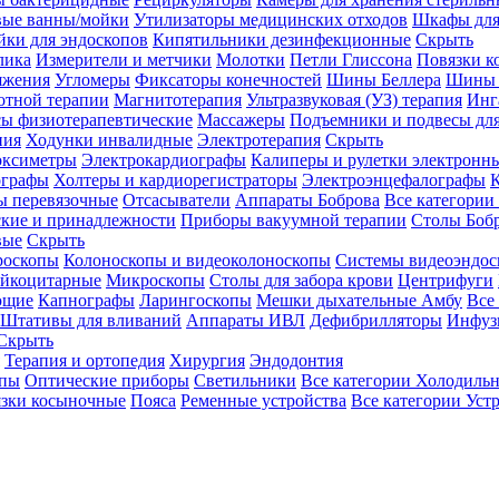
вые ванны/мойки
Утилизаторы медицинских отходов
Шкафы для
ки для эндоскопов
Кипятильники дезинфекционные
Скрыть
лика
Измерители и метчики
Молотки
Петли Глиссона
Повязки к
яжения
Угломеры
Фиксаторы конечностей
Шины Беллера
Шины 
отной терапии
Магнитотерапия
Ультразвуковая (УЗ) терапия
Инг
ы физиотерапевтические
Массажеры
Подъемники и подвесы дл
пия
Ходунки инвалидные
Электротерапия
Скрыть
оксиметры
Электрокардиографы
Калиперы и рулетки электронн
графы
Холтеры и кардиорегистраторы
Электроэнцефалографы
К
ы перевязочные
Отсасыватели
Аппараты Боброва
Все категории
ские и принадлежности
Приборы вакуумной терапии
Столы Боб
вые
Скрыть
роскопы
Колоноскопы и видеоколоноскопы
Системы видеоэндос
ейкоцитарные
Микроскопы
Столы для забора крови
Центрифуги
ющие
Капнографы
Ларингоскопы
Мешки дыхательные Амбу
Все
Штативы для вливаний
Аппараты ИВЛ
Дефибрилляторы
Инфуз
Скрыть
Терапия и ортопедия
Хирургия
Эндодонтия
упы
Оптические приборы
Светильники
Все категории
Холодильн
зки косыночные
Пояса
Ременные устройства
Все категории
Уст