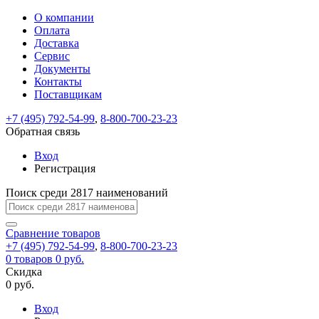
О компании
Восстановление
Обратная
Вход
Регистрация
Оплата
пароля
связь
На
Доставка
вашу
Сервис
почту
Только
Только
Документы
test@example.com
для
для
Ваше
Введите
Заполните
отправлена
Контакты
ИП
ИП
новый
Пароль
На
сообщение
ссылка.
форму.
и
и
Поставщикам
пароль
успешно
вашу
успешно
юр.
юр.
Перейдите
лиц
лиц
отправлено.
восстановлен
почту
+7 (495) 792-54-99
,
8-800-700-23-23
Мы
по
test@test.ru
ней
Обратная связь
отправим
для
отправлена
вам
завершения
Вход
ссылка.
регистрации.
ссылку
Регистрация
Войти
на
указанный
Поиск среди 2817 наименований
Перейдите
Сообщение
Ок
электронный
по
адрес,
ней
Сравнение
товаров
перейдя
для
+7 (495) 792-54-99
,
8-800-700-23-23
по
смены
Запомнить
Забыли
0
товаров
0 руб.
которой
пароля.
меня
пароль?
Скидка
Сменить
вы
0 руб.
сможете
пароль
Войти
Я принимаю условия
задать
Вход
пользовательского