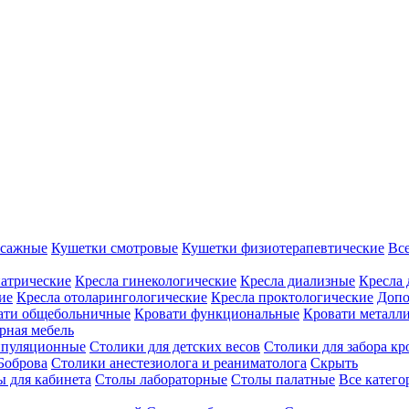
ссажные
Кушетки смотровые
Кушетки физиотерапевтические
Вс
иатрические
Кресла гинекологические
Кресла диализные
Кресла 
ие
Кресла отоларингологические
Кресла проктологические
Допо
ати общебольничные
Кровати функциональные
Кровати металл
рная мебель
ипуляционные
Столики для детских весов
Столики для забора кр
Боброва
Столики анестезиолога и реаниматолога
Скрыть
ы для кабинета
Столы лабораторные
Столы палатные
Все катег