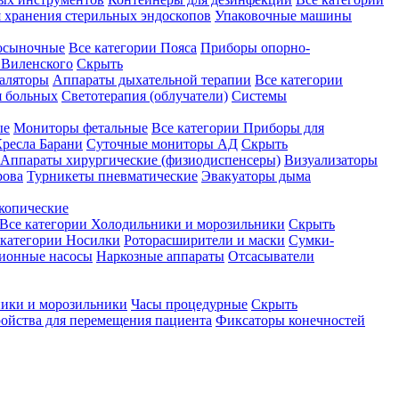
 хранения стерильных эндоскопов
Упаковочные машины
осыночные
Все категории
Пояса
Приборы опорно-
Виленского
Скрыть
аляторы
Аппараты дыхательной терапии
Все категории
я больных
Светотерапия (облучатели)
Системы
ые
Мониторы фетальные
Все категории
Приборы для
ресла Барани
Суточные мониторы АД
Скрыть
Аппараты хирургические (физиодиспенсеры)
Визуализаторы
рова
Турникеты пневматические
Эвакуаторы дыма
копические
Все категории
Холодильники и морозильники
Скрыть
 категории
Носилки
Роторасширители и маски
Сумки-
ионные насосы
Наркозные аппараты
Отсасыватели
ики и морозильники
Часы процедурные
Скрыть
ройства для перемещения пациента
Фиксаторы конечностей