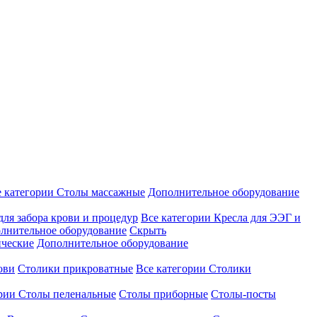
е категории
Столы массажные
Дополнительное оборудование
для забора крови и процедур
Все категории
Кресла для ЭЭГ и
лнительное оборудование
Скрыть
ические
Дополнительное оборудование
ови
Столики прикроватные
Все категории
Столики
ории
Столы пеленальные
Столы приборные
Столы-посты