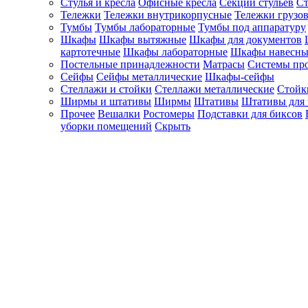
Стулья и кресла
Офисные кресла
Секции стульев
Ст
Тележки
Тележки внутрикорпусные
Тележки грузо
Тумбы
Тумбы лабораторные
Тумбы под аппаратуру
Шкафы
Шкафы вытяжные
Шкафы для документов
картотечные
Шкафы лабораторные
Шкафы навесны
Постельные принадлежности
Матрасы
Системы пр
Сейфы
Сейфы металлические
Шкафы-сейфы
Стеллажи и стойки
Стеллажи металлические
Стойк
Ширмы и штативы
Ширмы
Штативы
Штативы для 
Прочее
Вешалки
Ростомеры
Подставки для биксов
уборки помещений
Скрыть