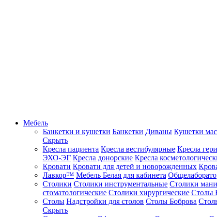
Мебель
Банкетки и кушетки
Банкетки
Диваны
Кушетки ма
Скрыть
Кресла пациента
Кресла вестибулярные
Кресла гер
ЭХО-ЭГ
Кресла донорские
Кресла косметологическ
Кровати
Кровати для детей и новорожденных
Кров
Лавкор™
Мебель Белая для кабинета
Общелаборато
Столики
Столики инструментальные
Столики ман
стоматологические
Столики хирургические
Столы 
Столы
Надстройки для столов
Столы Боброва
Стол
Скрыть