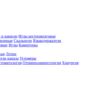
 и канюли
Иглы костномозговые
ционные
Скальпели
Языкодержатели
совые
Иглы
Камертоны
ные
Лотки
ели канала
Угломеры
томатология
Оториноларингология
Хирургия