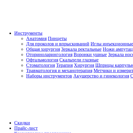
Инструменты
Анатомия
Пинцеты
Для проколов и впрыскиваний
Иглы инъекционные
Общая хирургия
Зеркала ректальные
Ножи ампута
Оториноларингология
Воронки ушные
Зеркала но
Офтальмология
Скальпели глазные
Стоматология
Терапия
Хирургия
Шприцы карпуль
Травматология и механотерапия
Метчики и измерит
Наборы инструментов
Акушерство и гинекология
С
Скидки
Прайс-лист