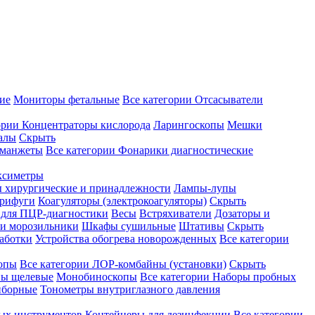
ие
Мониторы фетальные
Все категории
Отсасыватели
ории
Концентраторы кислорода
Ларингоскопы
Мешки
алы
Скрыть
 манжеты
Все категории
Фонарики диагностические
ксиметры
ы хирургические и принадлежности
Лампы-лупы
рифуги
Коагуляторы (электрокоагуляторы)
Скрыть
 для ПЦР-диагностики
Весы
Встряхиватели
Дозаторы и
и морозильники
Шкафы сушильные
Штативы
Скрыть
аботки
Устройства обогрева новорожденных
Все категории
опы
Все категории
ЛОР-комбайны (установки)
Скрыть
ы щелевые
Монобиноскопы
Все категории
Наборы пробных
иборные
Тонометры внутриглазного давления
ных инструментов
Контейнеры для дезинфекции
Все категории