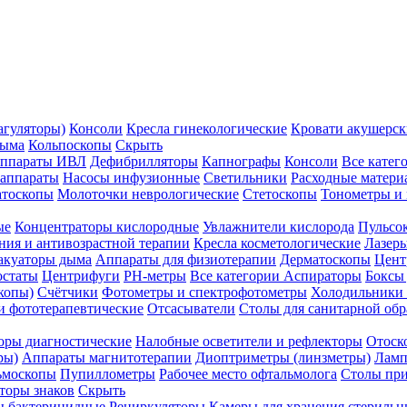
агуляторы)
Консоли
Кресла гинекологические
Кровати акушерск
дыма
Кольпоскопы
Скрыть
ппараты ИВЛ
Дефибрилляторы
Капнографы
Консоли
Все катег
 аппараты
Насосы инфузионные
Светильники
Расходные матери
атоскопы
Молоточки неврологические
Стетоскопы
Тонометры и
ые
Концентраторы кислородные
Увлажнители кислорода
Пульсо
ния и антивозрастной терапии
Кресла косметологические
Лазер
акуаторы дыма
Аппараты для физиотерапии
Дерматоскопы
Цент
остаты
Центрифуги
PH-метры
Все категории
Аспираторы
Боксы
копы)
Счётчики
Фотометры и спектрофотометры
Холодильники 
и фототерапевтические
Отсасыватели
Столы для санитарной обр
оры диагностические
Налобные осветители и рефлекторы
Отоск
ры)
Аппараты магнитотерапии
Диоптриметры (линзметры)
Ламп
ьмоскопы
Пупиллометры
Рабочее место офтальмолога
Столы пр
торы знаков
Скрыть
 бактерицидные
Рециркуляторы
Камеры для хранения стериль