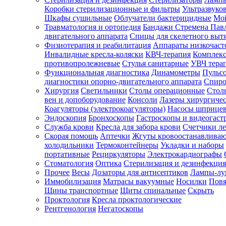
Коробки стерилизационные и фильтры
Ультразвуко
Шкафы сушильные
Облучатели бактерицидные
Мой
Травматология и ортопедия
Бандажи Стремена Пав
Зарегистрироваться
двигательного аппарата
Спицы для скелетного выт
Физиотерапия и реабилитация
Аппараты низкочаст
Инвалидные кресла-коляски
КВЧ-терапия
Комплекс
противопролежневые
Стулья санитарные
УВЧ тера
Функциональная диагностика
Динамометры
Пульс
Зачем
диагностики опорно-двигательного аппарата
Спиро
регистрироваться?
Хирургия
Светильники
Столы операционные
Стол
вен и допоборудование
Консоли
Лазеры хирургиче
Все
Коагуляторы (электрокоагуляторы)
Насосы шприце
покупки
Эндоскопия
Бронхоскопы
Гастроскопы и видеогаст
в
одном
Служба крови
Кресла для забора крови
Счетчики л
месте
Скорая помощь
Аптечки
Жгуты кровоостанавлива
Личный
холодильники
Термоконтейнеры
Укладки и наборы
менеджер
портативные
Рециркуляторы
Электрокардиографы
Стоматология
Оптика
Стерилизация и дезинфекция
Отслеживание
статуса
Прочее
Весы
Дозаторы для антисептиков
Лампы-л
заказа
Иммобилизация
Матрасы вакуумные
Носилки
Повя
Шины транспортные
Щиты спинальные
Скрыть
Проктология
Кресла проктологические
Рентгенология
Негатоскопы