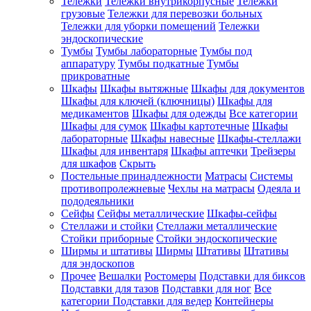
Тележки
Тележки внутрикорпусные
Тележки
грузовые
Тележки для перевозки больных
Тележки для уборки помещений
Тележки
эндоскопические
Тумбы
Тумбы лабораторные
Тумбы под
аппаратуру
Тумбы подкатные
Тумбы
прикроватные
Шкафы
Шкафы вытяжные
Шкафы для документов
Шкафы для ключей (ключницы)
Шкафы для
медикаментов
Шкафы для одежды
Все категории
Шкафы для сумок
Шкафы картотечные
Шкафы
лабораторные
Шкафы навесные
Шкафы-стеллажи
Шкафы для инвентаря
Шкафы аптечки
Трейзеры
для шкафов
Скрыть
Постельные принадлежности
Матрасы
Системы
противопролежневые
Чехлы на матрасы
Одеяла и
пододеяльники
Сейфы
Сейфы металлические
Шкафы-сейфы
Стеллажи и стойки
Стеллажи металлические
Стойки приборные
Стойки эндоскопические
Ширмы и штативы
Ширмы
Штативы
Штативы
для эндоскопов
Прочее
Вешалки
Ростомеры
Подставки для биксов
Подставки для тазов
Подставки для ног
Все
категории
Подставки для ведер
Контейнеры