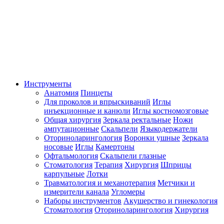
Инструменты
Анатомия
Пинцеты
Для проколов и впрыскиваний
Иглы
инъекционные и канюли
Иглы костномозговые
Общая хирургия
Зеркала ректальные
Ножи
ампутационные
Скальпели
Языкодержатели
Оториноларингология
Воронки ушные
Зеркала
носовые
Иглы
Камертоны
Офтальмология
Скальпели глазные
Стоматология
Терапия
Хирургия
Шприцы
карпульные
Лотки
Травматология и механотерапия
Метчики и
измерители канала
Угломеры
Наборы инструментов
Акушерство и гинекология
Стоматология
Оториноларингология
Хирургия