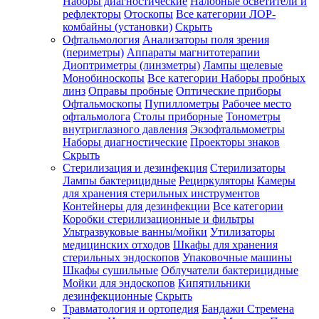
Наборы диагностические
Налобные осветители и
рефлекторы
Отоскопы
Все категории
ЛОР-
комбайны (установки)
Скрыть
Офтальмология
Анализаторы поля зрения
(периметры)
Аппараты магнитотерапии
Диоптриметры (линзметры)
Лампы щелевые
Монобиноскопы
Все категории
Наборы пробных
линз
Оправы пробные
Оптические приборы
Офтальмоскопы
Пупиллометры
Рабочее место
офтальмолога
Столы приборные
Тонометры
внутриглазного давления
Экзофтальмометры
Наборы диагностические
Проекторы знаков
Скрыть
Стерилизация и дезинфекция
Стерилизаторы
Лампы бактерицидные
Рециркуляторы
Камеры
для хранения стерильных инструментов
Контейнеры для дезинфекции
Все категории
Коробки стерилизационные и фильтры
Ультразвуковые ванны/мойки
Утилизаторы
медицинских отходов
Шкафы для хранения
стерильных эндоскопов
Упаковочные машины
Шкафы сушильные
Облучатели бактерицидные
Мойки для эндоскопов
Кипятильники
дезинфекционные
Скрыть
Травматология и ортопедия
Бандажи Стремена