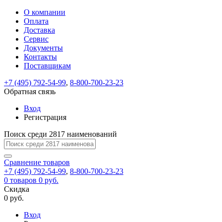
О компании
Восстановление
Обратная
Вход
Регистрация
Оплата
пароля
связь
На
Доставка
вашу
Сервис
почту
Только
Только
Документы
test@example.com
для
для
Ваше
Введите
Заполните
отправлена
ИП
ИП
Контакты
новый
Пароль
На
сообщение
форму.
ссылка.
и
и
пароль
Поставщикам
успешно
вашу
успешно
юр.
юр.
Перейдите
отправлено.
лиц
лиц
восстановлен
почту
Мы
+7 (495) 792-54-99
,
8-800-700-23-23
по
test@test.ru
ней
отправим
Обратная связь
для
отправлена
вам
завершения
ссылка.
Вход
регистрации.
ссылку
Регистрация
Войти
на
указанный
Перейдите
Сообщение
Поиск среди 2817 наименований
Ок
электронный
по
адрес,
ней
перейдя
Сравнение
для
товаров
по
+7 (495) 792-54-99
,
8-800-700-23-23
смены
Запомнить
Забыли
0
товаров
которой
0 руб.
пароля.
меня
пароль?
Сменить
Скидка
вы
0 руб.
сможете
пароль
Я принимаю условия
Войти
задать
пользовательского
Вход
новый
соглашения
и