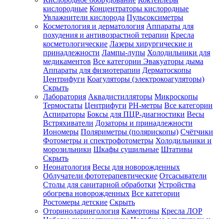
кислородные
Концентраторы кислородные
Увлажнители кислорода
Пульсоксиметры
Косметология и дерматология
Аппараты для
Зарегистрироваться
похудения и антивозрастной терапии
Кресла
косметологические
Лазеры хирургические и
принадлежности
Лампы-лупы
Холодильники для
медикаментов
Все категории
Эвакуаторы дыма
Аппараты для физиотерапии
Дерматоскопы
Зачем
Центрифуги
Коагуляторы (электрокоагуляторы)
регистрироваться?
Скрыть
Лаборатория
Аквадистилляторы
Микроскопы
Все
Термостаты
Центрифуги
PH-метры
Все категории
покупки
в
Аспираторы
Боксы для ПЦР-диагностики
Весы
одном
Встряхиватели
Дозаторы и принадлежности
месте
Иономеры
Поляриметры (полярископы)
Счётчики
Личный
Фотометры и спектрофотометры
Холодильники и
менеджер
морозильники
Шкафы сушильные
Штативы
Отслеживание
Скрыть
статуса
Неонатология
Весы для новорожденных
заказа
Облучатели фототерапевтические
Отсасыватели
Столы для санитарной обработки
Устройства
обогрева новорожденных
Все категории
Ростомеры детские
Скрыть
Оториноларингология
Камертоны
Кресла ЛОР