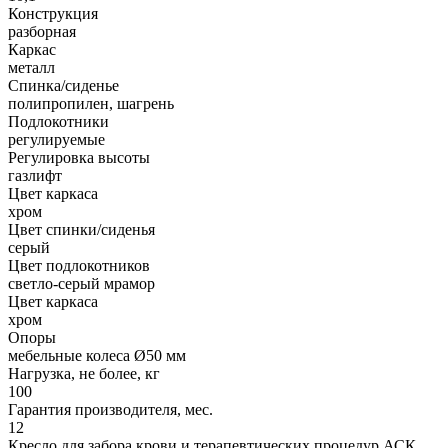
Конструкция
разборная
Каркас
металл
Спинка/сиденье
полипропилен, шагрень
Подлокотники
регулируемые
Регулировка высоты
газлифт
Цвет каркаса
хром
Цвет спинки/сиденья
серый
Цвет подлокотников
светло-серый мрамор
Цвет каркаса
хром
Опоры
мебельные колеса Ø50 мм
Нагрузка, не более, кг
100
Гарантия производителя, мес.
12
Кресло для забора крови и терапевтических процедур АСК