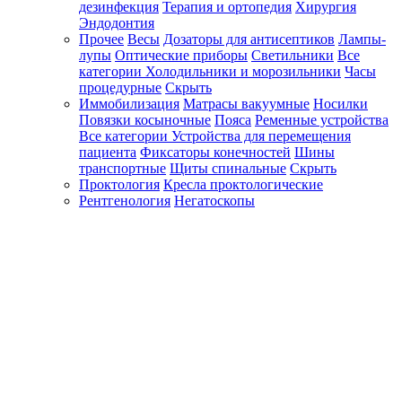
дезинфекция
Терапия и ортопедия
Хирургия
Эндодонтия
Прочее
Весы
Дозаторы для антисептиков
Лампы-
лупы
Оптические приборы
Светильники
Все
категории
Холодильники и морозильники
Часы
процедурные
Скрыть
Иммобилизация
Матрасы вакуумные
Носилки
Повязки косыночные
Пояса
Ременные устройства
Все категории
Устройства для перемещения
пациента
Фиксаторы конечностей
Шины
транспортные
Щиты спинальные
Скрыть
Проктология
Кресла проктологические
Рентгенология
Негатоскопы