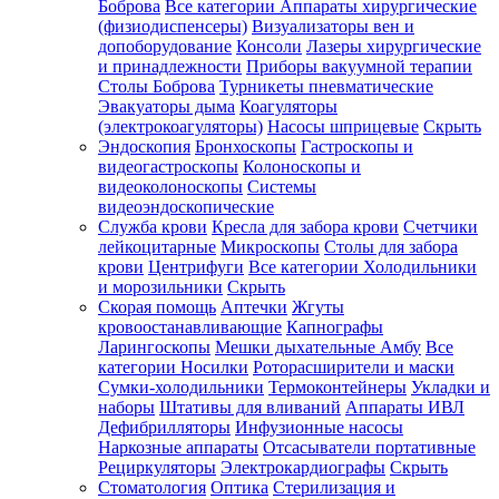
Боброва
Все категории
Аппараты хирургические
(физиодиспенсеры)
Визуализаторы вен и
допоборудование
Консоли
Лазеры хирургические
и принадлежности
Приборы вакуумной терапии
Столы Боброва
Турникеты пневматические
Эвакуаторы дыма
Коагуляторы
(электрокоагуляторы)
Насосы шприцевые
Скрыть
Эндоскопия
Бронхоскопы
Гастроскопы и
видеогастроскопы
Колоноскопы и
видеоколоноскопы
Системы
видеоэндоскопические
Служба крови
Кресла для забора крови
Счетчики
лейкоцитарные
Микроскопы
Столы для забора
крови
Центрифуги
Все категории
Холодильники
и морозильники
Скрыть
Скорая помощь
Аптечки
Жгуты
кровоостанавливающие
Капнографы
Ларингоскопы
Мешки дыхательные Амбу
Все
категории
Носилки
Роторасширители и маски
Сумки-холодильники
Термоконтейнеры
Укладки и
наборы
Штативы для вливаний
Аппараты ИВЛ
Дефибрилляторы
Инфузионные насосы
Наркозные аппараты
Отсасыватели портативные
Рециркуляторы
Электрокардиографы
Скрыть
Стоматология
Оптика
Стерилизация и