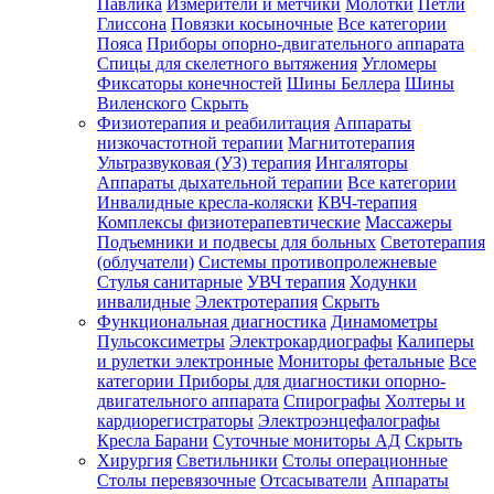
Павлика
Измерители и метчики
Молотки
Петли
Глиссона
Повязки косыночные
Все категории
Пояса
Приборы опорно-двигательного аппарата
Спицы для скелетного вытяжения
Угломеры
Фиксаторы конечностей
Шины Беллера
Шины
Виленского
Скрыть
Физиотерапия и реабилитация
Аппараты
низкочастотной терапии
Магнитотерапия
Ультразвуковая (УЗ) терапия
Ингаляторы
Аппараты дыхательной терапии
Все категории
Инвалидные кресла-коляски
КВЧ-терапия
Комплексы физиотерапевтические
Массажеры
Подъемники и подвесы для больных
Светотерапия
(облучатели)
Системы противопролежневые
Стулья санитарные
УВЧ терапия
Ходунки
инвалидные
Электротерапия
Скрыть
Функциональная диагностика
Динамометры
Пульсоксиметры
Электрокардиографы
Калиперы
и рулетки электронные
Мониторы фетальные
Все
категории
Приборы для диагностики опорно-
двигательного аппарата
Спирографы
Холтеры и
кардиорегистраторы
Электроэнцефалографы
Кресла Барани
Суточные мониторы АД
Скрыть
Хирургия
Светильники
Столы операционные
Столы перевязочные
Отсасыватели
Аппараты