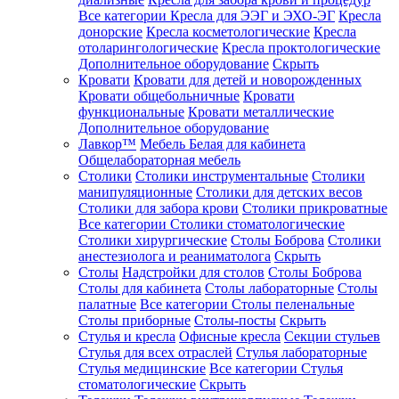
Все категории
Кресла для ЭЭГ и ЭХО-ЭГ
Кресла
донорские
Кресла косметологические
Кресла
отоларингологические
Кресла проктологические
Дополнительное оборудование
Скрыть
Кровати
Кровати для детей и новорожденных
Кровати общебольничные
Кровати
функциональные
Кровати металлические
Дополнительное оборудование
Лавкор™
Мебель Белая для кабинета
Общелабораторная мебель
Столики
Столики инструментальные
Столики
манипуляционные
Столики для детских весов
Столики для забора крови
Столики прикроватные
Все категории
Столики стоматологические
Столики хирургические
Столы Боброва
Столики
анестезиолога и реаниматолога
Скрыть
Столы
Надстройки для столов
Столы Боброва
Столы для кабинета
Столы лабораторные
Столы
палатные
Все категории
Столы пеленальные
Столы приборные
Столы-посты
Скрыть
Стулья и кресла
Офисные кресла
Секции стульев
Стулья для всех отраслей
Стулья лабораторные
Стулья медицинские
Все категории
Стулья
стоматологические
Скрыть