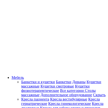
Мебель
Банкетки и кушетки
Банкетки
Диваны
Кушетки
массажные
Кушетки смотровые
Кушетки
физиотерапевтические
Все категории
Столы
массажные
Дополнительное оборудование
Скрыть
Кресла пациента
Кресла вестибулярные
Кресла
гериатрические
Кресла гинекологические
Кресла
диализные
Кресла для забора крови и процедур