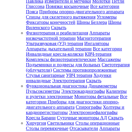
Павлика
Измерители и метчики
Молотки
Петли
Глиссона
Повязки косыночные
Все категории
Пояса
Приборы опорно-двигательного аппарата
Спицы для скелетного вытяжения
Угломеры
Фиксаторы конечностей
Шины Беллера
Шины
Виленского
Скрыть
Физиотерапия и реабилитация
Аппараты
низкочастотной терапии
Магнитотерапия
Ультразвуковая (УЗ) терапия
Ингаляторы
Аппараты дыхательной терапии
Все категории
Инвалидные кресла-коляски
КВЧ-терапия
Комплексы физиотерапевтические
Массажеры
Подъемники и подвесы для больных
Светотерапия
(облучатели)
Системы противопролежневые
Стулья санитарные
УВЧ терапия
Ходунки
инвалидные
Электротерапия
Скрыть
Функциональная диагностика
Динамометры
Пульсоксиметры
Электрокардиографы
Калиперы
и рулетки электронные
Мониторы фетальные
Все
категории
Приборы для диагностики опорно-
двигательного аппарата
Спирографы
Холтеры и
кардиорегистраторы
Электроэнцефалографы
Кресла Барани
Суточные мониторы АД
Скрыть
Хирургия
Светильники
Столы операционные
Столы перевязочные
Отсасыватели
Аппараты