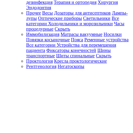
дезинфекция
Терапия и ортопедия
Хирургия
Эндодонтия
Прочее
Весы
Дозаторы для антисептиков
Лампы-
лупы
Оптические приборы
Светильники
Все
категории
Холодильники и морозильники
Часы
процедурные
Скрыть
Иммобилизация
Матрасы вакуумные
Носилки
Повязки косыночные
Пояса
Ременные устройства
Все категории
Устройства для перемещения
пациента
Фиксаторы конечностей
Шины
транспортные
Щиты спинальные
Скрыть
Проктология
Кресла проктологические
Рентгенология
Негатоскопы