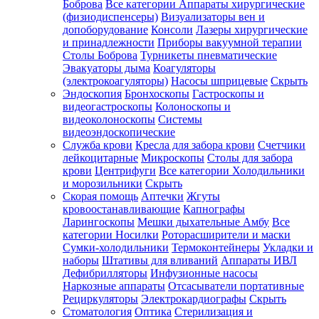
Боброва
Все категории
Аппараты хирургические
(физиодиспенсеры)
Визуализаторы вен и
допоборудование
Консоли
Лазеры хирургические
и принадлежности
Приборы вакуумной терапии
Столы Боброва
Турникеты пневматические
Эвакуаторы дыма
Коагуляторы
(электрокоагуляторы)
Насосы шприцевые
Скрыть
Эндоскопия
Бронхоскопы
Гастроскопы и
видеогастроскопы
Колоноскопы и
видеоколоноскопы
Системы
видеоэндоскопические
Служба крови
Кресла для забора крови
Счетчики
лейкоцитарные
Микроскопы
Столы для забора
крови
Центрифуги
Все категории
Холодильники
и морозильники
Скрыть
Скорая помощь
Аптечки
Жгуты
кровоостанавливающие
Капнографы
Ларингоскопы
Мешки дыхательные Амбу
Все
категории
Носилки
Роторасширители и маски
Сумки-холодильники
Термоконтейнеры
Укладки и
наборы
Штативы для вливаний
Аппараты ИВЛ
Дефибрилляторы
Инфузионные насосы
Наркозные аппараты
Отсасыватели портативные
Рециркуляторы
Электрокардиографы
Скрыть
Стоматология
Оптика
Стерилизация и