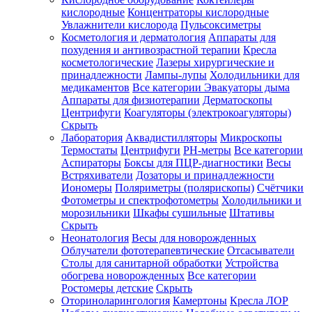
кислородные
Концентраторы кислородные
Увлажнители кислорода
Пульсоксиметры
Косметология и дерматология
Аппараты для
Зарегистрироваться
похудения и антивозрастной терапии
Кресла
косметологические
Лазеры хирургические и
принадлежности
Лампы-лупы
Холодильники для
медикаментов
Все категории
Эвакуаторы дыма
Аппараты для физиотерапии
Дерматоскопы
Зачем
Центрифуги
Коагуляторы (электрокоагуляторы)
регистрироваться?
Скрыть
Лаборатория
Аквадистилляторы
Микроскопы
Все
Термостаты
Центрифуги
PH-метры
Все категории
покупки
в
Аспираторы
Боксы для ПЦР-диагностики
Весы
одном
Встряхиватели
Дозаторы и принадлежности
месте
Иономеры
Поляриметры (полярископы)
Счётчики
Личный
Фотометры и спектрофотометры
Холодильники и
менеджер
морозильники
Шкафы сушильные
Штативы
Отслеживание
Скрыть
статуса
Неонатология
Весы для новорожденных
заказа
Облучатели фототерапевтические
Отсасыватели
Столы для санитарной обработки
Устройства
обогрева новорожденных
Все категории
Ростомеры детские
Скрыть
Оториноларингология
Камертоны
Кресла ЛОР