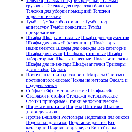
Тележки
Тележки внутрикорпусные
Тележки
грузовые
Тележки для перевозки больных
Тележки для уборки помещений
Тележки
эндоскопические
Тумбы
Тумбы лабораторные
Тумбы под
аппаратуру
Тумбы подкатные
Тумбы
прикроватные
Шкафы
Шкафы вытяжные
Шкафы для документов
Шкафы для ключей (ключницы)
Шкафы для
медикаментов
Шкафы для одежды
Все категории
Шкафы для сумок
Шкафы картотечные
Шкафы
лабораторные
Шкафы навесные
Шкафы-стеллажи
Шкафы для инвентаря
Шкафы аптечки
Трейзеры
для шкафов
Скрыть
Постельные принадлежности
Матрасы
Системы
противопролежневые
Чехлы на матрасы
Одеяла и
пододеяльники
Сейфы
Сейфы металлические
Шкафы-сейфы
Стеллажи и стойки
Стеллажи металлические
Стойки приборные
Стойки эндоскопические
Ширмы и штативы
Ширмы
Штативы
Штативы
для эндоскопов
Прочее
Вешалки
Ростомеры
Подставки для биксов
Подставки для тазов
Подставки для ног
Все
категории
Подставки для ведер
Контейнеры