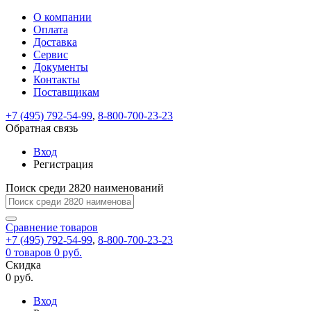
О компании
Восстановление
Обратная
Вход
Регистрация
Оплата
пароля
связь
На
Доставка
вашу
Сервис
почту
Только
Только
Документы
test@example.com
для
для
Ваше
Введите
Заполните
отправлена
ИП
ИП
Контакты
новый
Пароль
На
сообщение
форму.
ссылка.
и
и
пароль
Поставщикам
успешно
вашу
успешно
юр.
юр.
Перейдите
отправлено.
лиц
лиц
восстановлен
почту
Мы
+7 (495) 792-54-99
,
8-800-700-23-23
по
test@test.ru
ней
отправим
Обратная связь
для
отправлена
вам
завершения
ссылка.
Вход
регистрации.
ссылку
Регистрация
Войти
на
указанный
Перейдите
Сообщение
Поиск среди 2820 наименований
Ок
электронный
по
адрес,
ней
перейдя
Сравнение
для
товаров
по
+7 (495) 792-54-99
,
8-800-700-23-23
смены
Запомнить
Забыли
0
товаров
которой
0 руб.
пароля.
меня
пароль?
Сменить
Скидка
вы
0 руб.
сможете
пароль
Я принимаю условия
Войти
задать
пользовательского
Вход
новый
соглашения
и