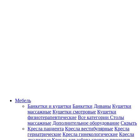
Мебель
Банкетки и кушетки
Банкетки
Диваны
Кушетки
массажные
Кушетки смотровые
Кушетки
физиотерапевтические
Все категории
Столы
массажные
Дополнительное оборудование
Скрыть
Кресла пациента
Кресла вестибулярные
Кресла
гериатрические
Кресла гинекологические
Кресла
диализные
Кресла для забора крови и процедур