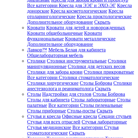
Все категории
Кресла для ЭЭГ и ЭХО-ЭГ
Кресла
донорские
Кресла косметологические
Кресла
отоларингологические
Кресла проктологические
Дополнительное оборудование
Скрыть
Кровати
Кровати для детей и новорожденных
Кровати общебольничные
Кровати
функциональные
Кровати металлические
Дополнительное оборудование
Лавкор™
Мебель Белая для кабинета
Общелабораторная мебель
Столики
Столики инструментальные
Столики
манипуляционные
Столики для детских весов
Столики для забора крови
Столики прикроватные
Все категории
Столики стоматологические
Столики хирургические
Столы Боброва
Столики
анестезиолога и реаниматолога
Скрыть
Столы
Надстройки для столов
Столы Боброва
Столы для кабинета
Столы лабораторные
Столы
палатные
Все категории
Столы пеленальные
Столы приборные
Столы-посты
Скрыть
Стулья и кресла
Офисные кресла
Секции стульев
Стулья для всех отраслей
Стулья лабораторные
Стулья медицинские
Все категории
Стулья
стоматологические
Скрыть