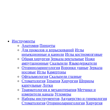
Инструменты
Анатомия
Пинцеты
Для проколов и впрыскиваний
Иглы
инъекционные и канюли
Иглы костномозговые
Общая хирургия
Зеркала ректальные
Ножи
ампутационные
Скальпели
Языкодержатели
Оториноларингология
Воронки ушные
Зеркала
носовые
Иглы
Камертоны
Офтальмология
Скальпели глазные
Стоматология
Терапия
Хирургия
Шприцы
карпульные
Лотки
Травматология и механотерапия
Метчики и
измерители канала
Угломеры
Наборы инструментов
Акушерство и гинекология
Стоматология
Оториноларингология
Хирургия