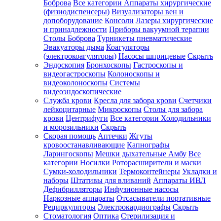
Боброва
Все категории
Аппараты хирургические
(физиодиспенсеры)
Визуализаторы вен и
допоборудование
Консоли
Лазеры хирургические
и принадлежности
Приборы вакуумной терапии
Столы Боброва
Турникеты пневматические
Эвакуаторы дыма
Коагуляторы
(электрокоагуляторы)
Насосы шприцевые
Скрыть
Эндоскопия
Бронхоскопы
Гастроскопы и
видеогастроскопы
Колоноскопы и
видеоколоноскопы
Системы
видеоэндоскопические
Служба крови
Кресла для забора крови
Счетчики
лейкоцитарные
Микроскопы
Столы для забора
крови
Центрифуги
Все категории
Холодильники
и морозильники
Скрыть
Скорая помощь
Аптечки
Жгуты
кровоостанавливающие
Капнографы
Ларингоскопы
Мешки дыхательные Амбу
Все
категории
Носилки
Роторасширители и маски
Сумки-холодильники
Термоконтейнеры
Укладки и
наборы
Штативы для вливаний
Аппараты ИВЛ
Дефибрилляторы
Инфузионные насосы
Наркозные аппараты
Отсасыватели портативные
Рециркуляторы
Электрокардиографы
Скрыть
Стоматология
Оптика
Стерилизация и