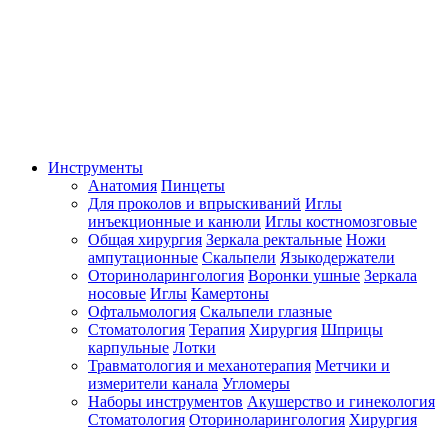
Инструменты
Анатомия
Пинцеты
Для проколов и впрыскиваний
Иглы
инъекционные и канюли
Иглы костномозговые
Общая хирургия
Зеркала ректальные
Ножи
ампутационные
Скальпели
Языкодержатели
Оториноларингология
Воронки ушные
Зеркала
носовые
Иглы
Камертоны
Офтальмология
Скальпели глазные
Стоматология
Терапия
Хирургия
Шприцы
карпульные
Лотки
Травматология и механотерапия
Метчики и
измерители канала
Угломеры
Наборы инструментов
Акушерство и гинекология
Стоматология
Оториноларингология
Хирургия