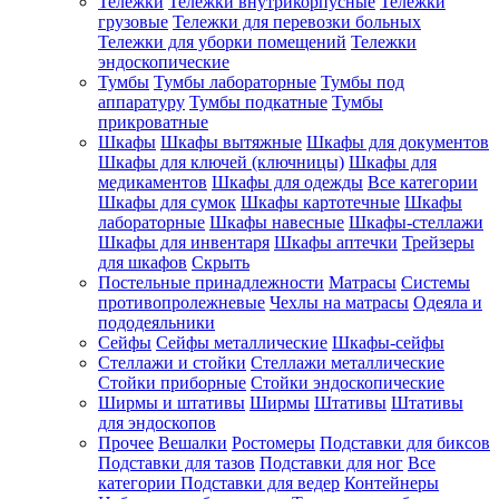
Тележки
Тележки внутрикорпусные
Тележки
грузовые
Тележки для перевозки больных
Тележки для уборки помещений
Тележки
эндоскопические
Тумбы
Тумбы лабораторные
Тумбы под
аппаратуру
Тумбы подкатные
Тумбы
прикроватные
Шкафы
Шкафы вытяжные
Шкафы для документов
Шкафы для ключей (ключницы)
Шкафы для
медикаментов
Шкафы для одежды
Все категории
Шкафы для сумок
Шкафы картотечные
Шкафы
лабораторные
Шкафы навесные
Шкафы-стеллажи
Шкафы для инвентаря
Шкафы аптечки
Трейзеры
для шкафов
Скрыть
Постельные принадлежности
Матрасы
Системы
противопролежневые
Чехлы на матрасы
Одеяла и
пододеяльники
Сейфы
Сейфы металлические
Шкафы-сейфы
Стеллажи и стойки
Стеллажи металлические
Стойки приборные
Стойки эндоскопические
Ширмы и штативы
Ширмы
Штативы
Штативы
для эндоскопов
Прочее
Вешалки
Ростомеры
Подставки для биксов
Подставки для тазов
Подставки для ног
Все
категории
Подставки для ведер
Контейнеры