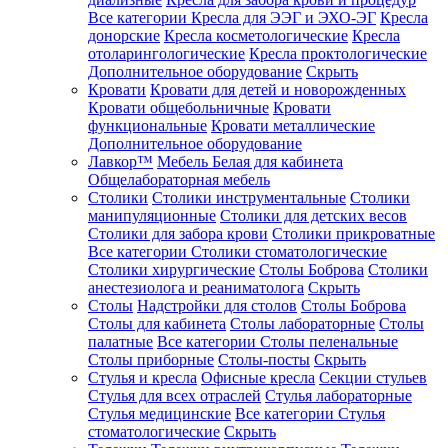
Все категории
Кресла для ЭЭГ и ЭХО-ЭГ
Кресла
донорские
Кресла косметологические
Кресла
отоларингологические
Кресла проктологические
Дополнительное оборудование
Скрыть
Кровати
Кровати для детей и новорожденных
Кровати общебольничные
Кровати
функциональные
Кровати металлические
Дополнительное оборудование
Лавкор™
Мебель Белая для кабинета
Общелабораторная мебель
Столики
Столики инструментальные
Столики
манипуляционные
Столики для детских весов
Столики для забора крови
Столики прикроватные
Все категории
Столики стоматологические
Столики хирургические
Столы Боброва
Столики
анестезиолога и реаниматолога
Скрыть
Столы
Надстройки для столов
Столы Боброва
Столы для кабинета
Столы лабораторные
Столы
палатные
Все категории
Столы пеленальные
Столы приборные
Столы-посты
Скрыть
Стулья и кресла
Офисные кресла
Секции стульев
Стулья для всех отраслей
Стулья лабораторные
Стулья медицинские
Все категории
Стулья
стоматологические
Скрыть