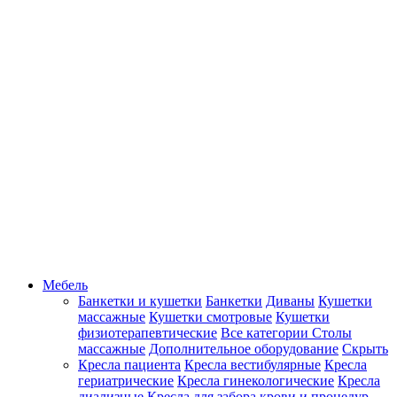
Мебель
Банкетки и кушетки
Банкетки
Диваны
Кушетки
массажные
Кушетки смотровые
Кушетки
физиотерапевтические
Все категории
Столы
массажные
Дополнительное оборудование
Скрыть
Кресла пациента
Кресла вестибулярные
Кресла
гериатрические
Кресла гинекологические
Кресла
диализные
Кресла для забора крови и процедур