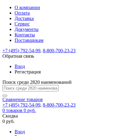
О компании
Восстановление
Обратная
Вход
Регистрация
Оплата
пароля
связь
На
Доставка
вашу
Сервис
почту
Только
Только
Документы
test@example.com
для
для
Ваше
Введите
Заполните
отправлена
ИП
ИП
Контакты
новый
Пароль
На
сообщение
форму.
ссылка.
и
и
пароль
Поставщикам
успешно
вашу
успешно
юр.
юр.
Перейдите
отправлено.
лиц
лиц
восстановлен
почту
Мы
+7 (495) 792-54-99
,
8-800-700-23-23
по
test@test.ru
ней
отправим
Обратная связь
для
отправлена
вам
завершения
ссылка.
Вход
регистрации.
ссылку
Регистрация
Войти
на
указанный
Перейдите
Сообщение
Поиск среди 2820 наименований
Ок
электронный
по
адрес,
ней
перейдя
Сравнение
для
товаров
по
+7 (495) 792-54-99
,
8-800-700-23-23
смены
Запомнить
Забыли
0
товаров
которой
0 руб.
пароля.
меня
пароль?
Сменить
Скидка
вы
0 руб.
сможете
пароль
Я принимаю условия
Войти
задать
пользовательского
Вход
новый
соглашения
и