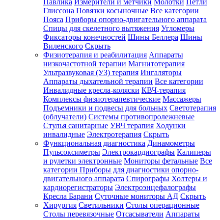
Павлика
Измерители и метчики
Молотки
Петли
Глиссона
Повязки косыночные
Все категории
Пояса
Приборы опорно-двигательного аппарата
Спицы для скелетного вытяжения
Угломеры
Фиксаторы конечностей
Шины Беллера
Шины
Виленского
Скрыть
Физиотерапия и реабилитация
Аппараты
низкочастотной терапии
Магнитотерапия
Ультразвуковая (УЗ) терапия
Ингаляторы
Аппараты дыхательной терапии
Все категории
Инвалидные кресла-коляски
КВЧ-терапия
Комплексы физиотерапевтические
Массажеры
Подъемники и подвесы для больных
Светотерапия
(облучатели)
Системы противопролежневые
Стулья санитарные
УВЧ терапия
Ходунки
инвалидные
Электротерапия
Скрыть
Функциональная диагностика
Динамометры
Пульсоксиметры
Электрокардиографы
Калиперы
и рулетки электронные
Мониторы фетальные
Все
категории
Приборы для диагностики опорно-
двигательного аппарата
Спирографы
Холтеры и
кардиорегистраторы
Электроэнцефалографы
Кресла Барани
Суточные мониторы АД
Скрыть
Хирургия
Светильники
Столы операционные
Столы перевязочные
Отсасыватели
Аппараты