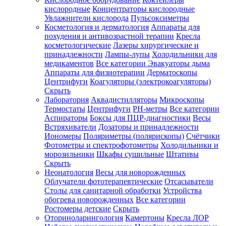
кислородные
Концентраторы кислородные
Увлажнители кислорода
Пульсоксиметры
Косметология и дерматология
Аппараты для
Зарегистрироваться
похудения и антивозрастной терапии
Кресла
косметологические
Лазеры хирургические и
принадлежности
Лампы-лупы
Холодильники для
медикаментов
Все категории
Эвакуаторы дыма
Аппараты для физиотерапии
Дерматоскопы
Зачем
Центрифуги
Коагуляторы (электрокоагуляторы)
регистрироваться?
Скрыть
Лаборатория
Аквадистилляторы
Микроскопы
Все
Термостаты
Центрифуги
PH-метры
Все категории
покупки
в
Аспираторы
Боксы для ПЦР-диагностики
Весы
одном
Встряхиватели
Дозаторы и принадлежности
месте
Иономеры
Поляриметры (полярископы)
Счётчики
Личный
Фотометры и спектрофотометры
Холодильники и
менеджер
морозильники
Шкафы сушильные
Штативы
Отслеживание
Скрыть
статуса
Неонатология
Весы для новорожденных
заказа
Облучатели фототерапевтические
Отсасыватели
Столы для санитарной обработки
Устройства
обогрева новорожденных
Все категории
Ростомеры детские
Скрыть
Оториноларингология
Камертоны
Кресла ЛОР