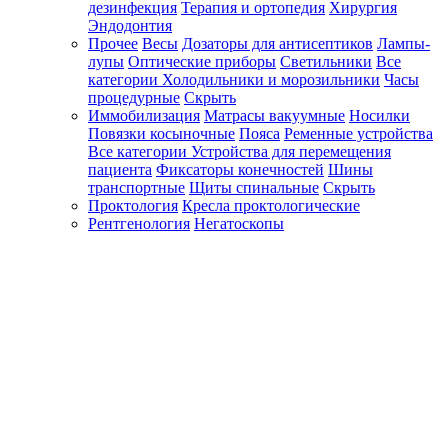
дезинфекция
Терапия и ортопедия
Хирургия
Эндодонтия
Прочее
Весы
Дозаторы для антисептиков
Лампы-
лупы
Оптические приборы
Светильники
Все
категории
Холодильники и морозильники
Часы
процедурные
Скрыть
Иммобилизация
Матрасы вакуумные
Носилки
Повязки косыночные
Пояса
Ременные устройства
Все категории
Устройства для перемещения
пациента
Фиксаторы конечностей
Шины
транспортные
Щиты спинальные
Скрыть
Проктология
Кресла проктологические
Рентгенология
Негатоскопы