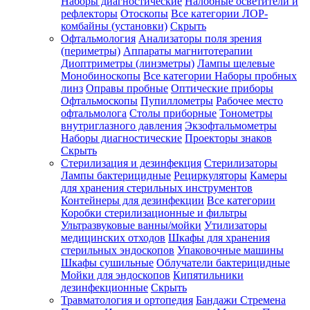
Наборы диагностические
Налобные осветители и
рефлекторы
Отоскопы
Все категории
ЛОР-
комбайны (установки)
Скрыть
Офтальмология
Анализаторы поля зрения
(периметры)
Аппараты магнитотерапии
Диоптриметры (линзметры)
Лампы щелевые
Монобиноскопы
Все категории
Наборы пробных
линз
Оправы пробные
Оптические приборы
Офтальмоскопы
Пупиллометры
Рабочее место
офтальмолога
Столы приборные
Тонометры
внутриглазного давления
Экзофтальмометры
Наборы диагностические
Проекторы знаков
Скрыть
Стерилизация и дезинфекция
Стерилизаторы
Лампы бактерицидные
Рециркуляторы
Камеры
для хранения стерильных инструментов
Контейнеры для дезинфекции
Все категории
Коробки стерилизационные и фильтры
Ультразвуковые ванны/мойки
Утилизаторы
медицинских отходов
Шкафы для хранения
стерильных эндоскопов
Упаковочные машины
Шкафы сушильные
Облучатели бактерицидные
Мойки для эндоскопов
Кипятильники
дезинфекционные
Скрыть
Травматология и ортопедия
Бандажи Стремена