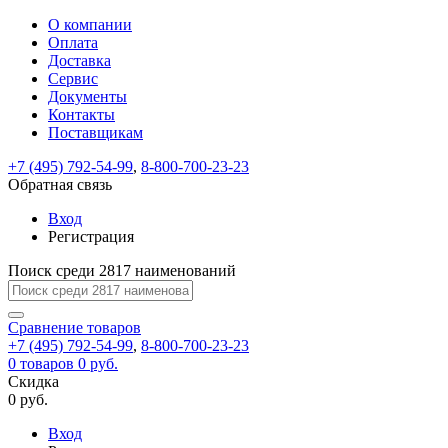
О компании
Восстановление
Обратная
Вход
Регистрация
Оплата
пароля
связь
На
Доставка
вашу
Сервис
почту
Только
Только
Документы
test@example.com
для
для
Ваше
Введите
Заполните
отправлена
ИП
ИП
Контакты
новый
Пароль
На
сообщение
форму.
ссылка.
и
и
пароль
Поставщикам
успешно
вашу
успешно
юр.
юр.
Перейдите
отправлено.
лиц
лиц
восстановлен
почту
Мы
+7 (495) 792-54-99
,
8-800-700-23-23
по
test@test.ru
ней
отправим
Обратная связь
для
отправлена
вам
завершения
ссылка.
Вход
регистрации.
ссылку
Регистрация
Войти
на
указанный
Перейдите
Сообщение
Поиск среди 2817 наименований
Ок
электронный
по
адрес,
ней
перейдя
Сравнение
для
товаров
по
+7 (495) 792-54-99
,
8-800-700-23-23
смены
Запомнить
Забыли
0
товаров
которой
0 руб.
пароля.
меня
пароль?
Сменить
Скидка
вы
0 руб.
сможете
пароль
Я принимаю условия
Войти
задать
пользовательского
Вход
новый
соглашения
и