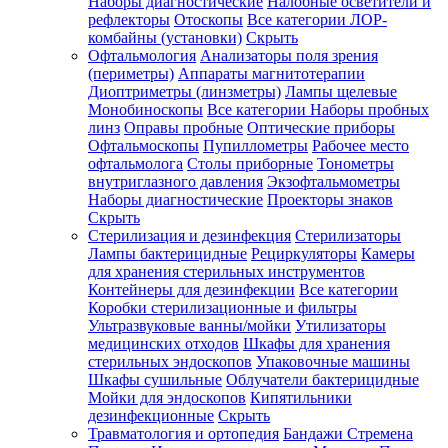
Наборы диагностические
Налобные осветители и
рефлекторы
Отоскопы
Все категории
ЛОР-
комбайны (установки)
Скрыть
Офтальмология
Анализаторы поля зрения
(периметры)
Аппараты магнитотерапии
Диоптриметры (линзметры)
Лампы щелевые
Монобиноскопы
Все категории
Наборы пробных
линз
Оправы пробные
Оптические приборы
Офтальмоскопы
Пупиллометры
Рабочее место
офтальмолога
Столы приборные
Тонометры
внутриглазного давления
Экзофтальмометры
Наборы диагностические
Проекторы знаков
Скрыть
Стерилизация и дезинфекция
Стерилизаторы
Лампы бактерицидные
Рециркуляторы
Камеры
для хранения стерильных инструментов
Контейнеры для дезинфекции
Все категории
Коробки стерилизационные и фильтры
Ультразвуковые ванны/мойки
Утилизаторы
медицинских отходов
Шкафы для хранения
стерильных эндоскопов
Упаковочные машины
Шкафы сушильные
Облучатели бактерицидные
Мойки для эндоскопов
Кипятильники
дезинфекционные
Скрыть
Травматология и ортопедия
Бандажи Стремена