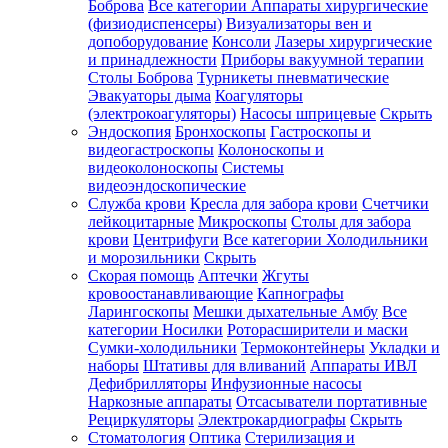
Боброва
Все категории
Аппараты хирургические
(физиодиспенсеры)
Визуализаторы вен и
допоборудование
Консоли
Лазеры хирургические
и принадлежности
Приборы вакуумной терапии
Столы Боброва
Турникеты пневматические
Эвакуаторы дыма
Коагуляторы
(электрокоагуляторы)
Насосы шприцевые
Скрыть
Эндоскопия
Бронхоскопы
Гастроскопы и
видеогастроскопы
Колоноскопы и
видеоколоноскопы
Системы
видеоэндоскопические
Служба крови
Кресла для забора крови
Счетчики
лейкоцитарные
Микроскопы
Столы для забора
крови
Центрифуги
Все категории
Холодильники
и морозильники
Скрыть
Скорая помощь
Аптечки
Жгуты
кровоостанавливающие
Капнографы
Ларингоскопы
Мешки дыхательные Амбу
Все
категории
Носилки
Роторасширители и маски
Сумки-холодильники
Термоконтейнеры
Укладки и
наборы
Штативы для вливаний
Аппараты ИВЛ
Дефибрилляторы
Инфузионные насосы
Наркозные аппараты
Отсасыватели портативные
Рециркуляторы
Электрокардиографы
Скрыть
Стоматология
Оптика
Стерилизация и