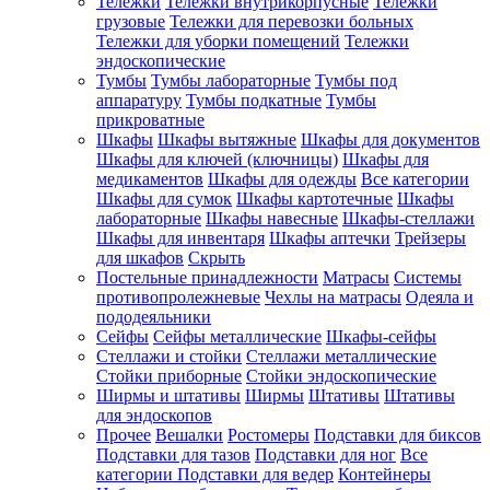
Тележки
Тележки внутрикорпусные
Тележки
грузовые
Тележки для перевозки больных
Тележки для уборки помещений
Тележки
эндоскопические
Тумбы
Тумбы лабораторные
Тумбы под
аппаратуру
Тумбы подкатные
Тумбы
прикроватные
Шкафы
Шкафы вытяжные
Шкафы для документов
Шкафы для ключей (ключницы)
Шкафы для
медикаментов
Шкафы для одежды
Все категории
Шкафы для сумок
Шкафы картотечные
Шкафы
лабораторные
Шкафы навесные
Шкафы-стеллажи
Шкафы для инвентаря
Шкафы аптечки
Трейзеры
для шкафов
Скрыть
Постельные принадлежности
Матрасы
Системы
противопролежневые
Чехлы на матрасы
Одеяла и
пододеяльники
Сейфы
Сейфы металлические
Шкафы-сейфы
Стеллажи и стойки
Стеллажи металлические
Стойки приборные
Стойки эндоскопические
Ширмы и штативы
Ширмы
Штативы
Штативы
для эндоскопов
Прочее
Вешалки
Ростомеры
Подставки для биксов
Подставки для тазов
Подставки для ног
Все
категории
Подставки для ведер
Контейнеры