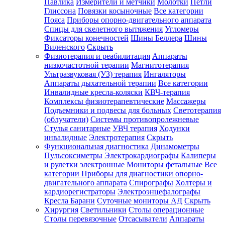
Павлика
Измерители и метчики
Молотки
Петли
Глиссона
Повязки косыночные
Все категории
Пояса
Приборы опорно-двигательного аппарата
Спицы для скелетного вытяжения
Угломеры
Фиксаторы конечностей
Шины Беллера
Шины
Виленского
Скрыть
Физиотерапия и реабилитация
Аппараты
низкочастотной терапии
Магнитотерапия
Ультразвуковая (УЗ) терапия
Ингаляторы
Аппараты дыхательной терапии
Все категории
Инвалидные кресла-коляски
КВЧ-терапия
Комплексы физиотерапевтические
Массажеры
Подъемники и подвесы для больных
Светотерапия
(облучатели)
Системы противопролежневые
Стулья санитарные
УВЧ терапия
Ходунки
инвалидные
Электротерапия
Скрыть
Функциональная диагностика
Динамометры
Пульсоксиметры
Электрокардиографы
Калиперы
и рулетки электронные
Мониторы фетальные
Все
категории
Приборы для диагностики опорно-
двигательного аппарата
Спирографы
Холтеры и
кардиорегистраторы
Электроэнцефалографы
Кресла Барани
Суточные мониторы АД
Скрыть
Хирургия
Светильники
Столы операционные
Столы перевязочные
Отсасыватели
Аппараты