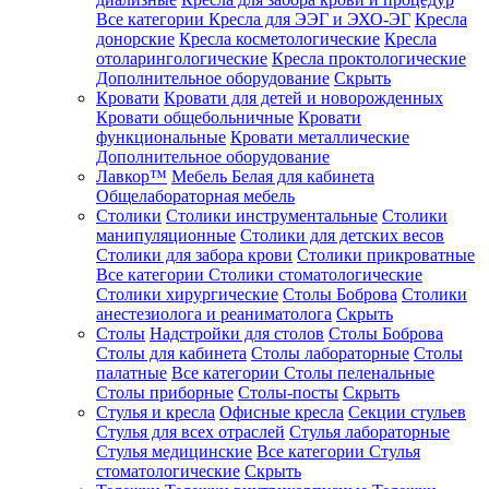
Все категории
Кресла для ЭЭГ и ЭХО-ЭГ
Кресла
донорские
Кресла косметологические
Кресла
отоларингологические
Кресла проктологические
Дополнительное оборудование
Скрыть
Кровати
Кровати для детей и новорожденных
Кровати общебольничные
Кровати
функциональные
Кровати металлические
Дополнительное оборудование
Лавкор™
Мебель Белая для кабинета
Общелабораторная мебель
Столики
Столики инструментальные
Столики
манипуляционные
Столики для детских весов
Столики для забора крови
Столики прикроватные
Все категории
Столики стоматологические
Столики хирургические
Столы Боброва
Столики
анестезиолога и реаниматолога
Скрыть
Столы
Надстройки для столов
Столы Боброва
Столы для кабинета
Столы лабораторные
Столы
палатные
Все категории
Столы пеленальные
Столы приборные
Столы-посты
Скрыть
Стулья и кресла
Офисные кресла
Секции стульев
Стулья для всех отраслей
Стулья лабораторные
Стулья медицинские
Все категории
Стулья
стоматологические
Скрыть