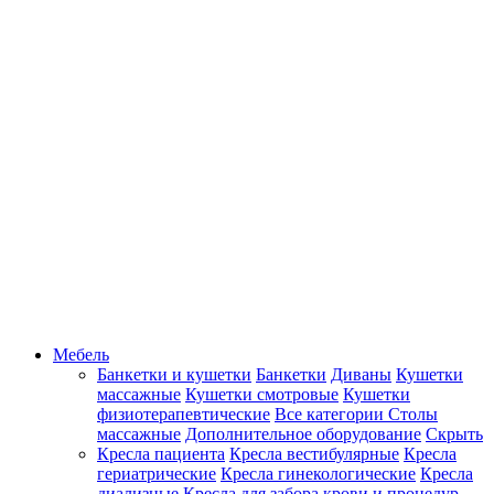
Мебель
Банкетки и кушетки
Банкетки
Диваны
Кушетки
массажные
Кушетки смотровые
Кушетки
физиотерапевтические
Все категории
Столы
массажные
Дополнительное оборудование
Скрыть
Кресла пациента
Кресла вестибулярные
Кресла
гериатрические
Кресла гинекологические
Кресла
диализные
Кресла для забора крови и процедур