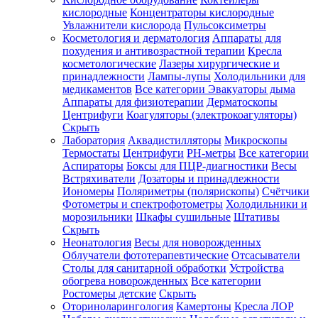
кислородные
Концентраторы кислородные
Увлажнители кислорода
Пульсоксиметры
Косметология и дерматология
Аппараты для
Зарегистрироваться
похудения и антивозрастной терапии
Кресла
косметологические
Лазеры хирургические и
принадлежности
Лампы-лупы
Холодильники для
медикаментов
Все категории
Эвакуаторы дыма
Аппараты для физиотерапии
Дерматоскопы
Зачем
Центрифуги
Коагуляторы (электрокоагуляторы)
регистрироваться?
Скрыть
Лаборатория
Аквадистилляторы
Микроскопы
Все
Термостаты
Центрифуги
PH-метры
Все категории
покупки
в
Аспираторы
Боксы для ПЦР-диагностики
Весы
одном
Встряхиватели
Дозаторы и принадлежности
месте
Иономеры
Поляриметры (полярископы)
Счётчики
Личный
Фотометры и спектрофотометры
Холодильники и
менеджер
морозильники
Шкафы сушильные
Штативы
Отслеживание
Скрыть
статуса
Неонатология
Весы для новорожденных
заказа
Облучатели фототерапевтические
Отсасыватели
Столы для санитарной обработки
Устройства
обогрева новорожденных
Все категории
Ростомеры детские
Скрыть
Оториноларингология
Камертоны
Кресла ЛОР