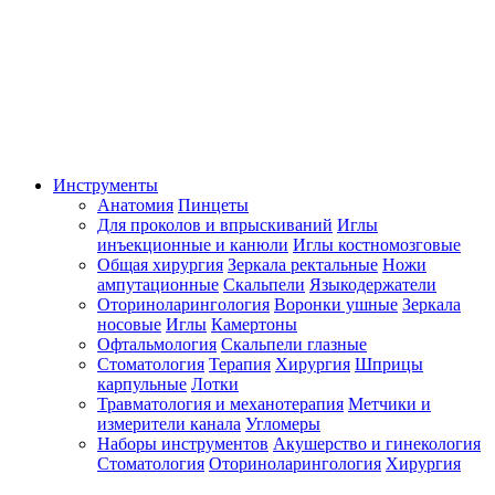
Инструменты
Анатомия
Пинцеты
Для проколов и впрыскиваний
Иглы
инъекционные и канюли
Иглы костномозговые
Общая хирургия
Зеркала ректальные
Ножи
ампутационные
Скальпели
Языкодержатели
Оториноларингология
Воронки ушные
Зеркала
носовые
Иглы
Камертоны
Офтальмология
Скальпели глазные
Стоматология
Терапия
Хирургия
Шприцы
карпульные
Лотки
Травматология и механотерапия
Метчики и
измерители канала
Угломеры
Наборы инструментов
Акушерство и гинекология
Стоматология
Оториноларингология
Хирургия