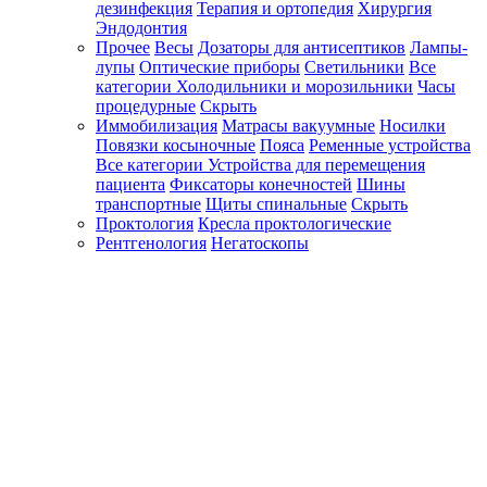
дезинфекция
Терапия и ортопедия
Хирургия
Эндодонтия
Прочее
Весы
Дозаторы для антисептиков
Лампы-
лупы
Оптические приборы
Светильники
Все
категории
Холодильники и морозильники
Часы
процедурные
Скрыть
Иммобилизация
Матрасы вакуумные
Носилки
Повязки косыночные
Пояса
Ременные устройства
Все категории
Устройства для перемещения
пациента
Фиксаторы конечностей
Шины
транспортные
Щиты спинальные
Скрыть
Проктология
Кресла проктологические
Рентгенология
Негатоскопы