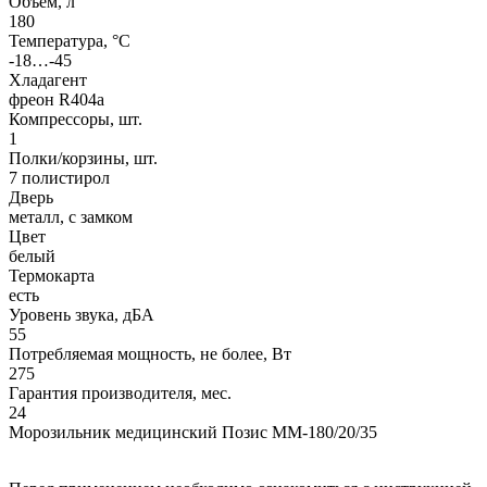
Объем, л
180
Температура, °C
-18…-45
Хладагент
фреон R404a
Компрессоры, шт.
1
Полки/корзины, шт.
7 полистирол
Дверь
металл, с замком
Цвет
белый
Термокарта
есть
Уровень звука, дБА
55
Потребляемая мощность, не более, Вт
275
Гарантия производителя, мес.
24
Морозильник медицинский Позис ММ-180/20/35