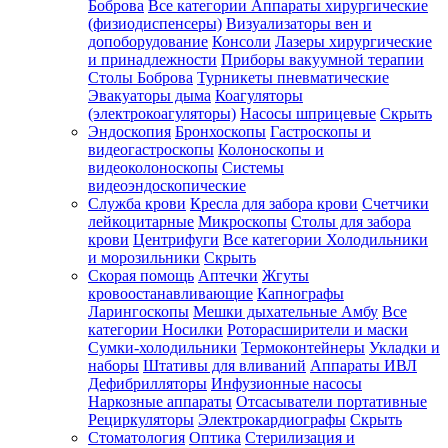
Боброва
Все категории
Аппараты хирургические
(физиодиспенсеры)
Визуализаторы вен и
допоборудование
Консоли
Лазеры хирургические
и принадлежности
Приборы вакуумной терапии
Столы Боброва
Турникеты пневматические
Эвакуаторы дыма
Коагуляторы
(электрокоагуляторы)
Насосы шприцевые
Скрыть
Эндоскопия
Бронхоскопы
Гастроскопы и
видеогастроскопы
Колоноскопы и
видеоколоноскопы
Системы
видеоэндоскопические
Служба крови
Кресла для забора крови
Счетчики
лейкоцитарные
Микроскопы
Столы для забора
крови
Центрифуги
Все категории
Холодильники
и морозильники
Скрыть
Скорая помощь
Аптечки
Жгуты
кровоостанавливающие
Капнографы
Ларингоскопы
Мешки дыхательные Амбу
Все
категории
Носилки
Роторасширители и маски
Сумки-холодильники
Термоконтейнеры
Укладки и
наборы
Штативы для вливаний
Аппараты ИВЛ
Дефибрилляторы
Инфузионные насосы
Наркозные аппараты
Отсасыватели портативные
Рециркуляторы
Электрокардиографы
Скрыть
Стоматология
Оптика
Стерилизация и