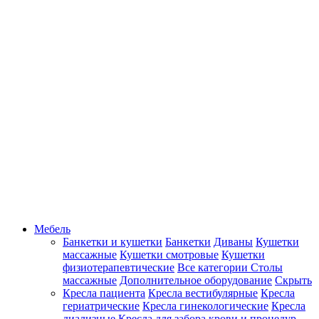
Мебель
Банкетки и кушетки
Банкетки
Диваны
Кушетки
массажные
Кушетки смотровые
Кушетки
физиотерапевтические
Все категории
Столы
массажные
Дополнительное оборудование
Скрыть
Кресла пациента
Кресла вестибулярные
Кресла
гериатрические
Кресла гинекологические
Кресла
диализные
Кресла для забора крови и процедур