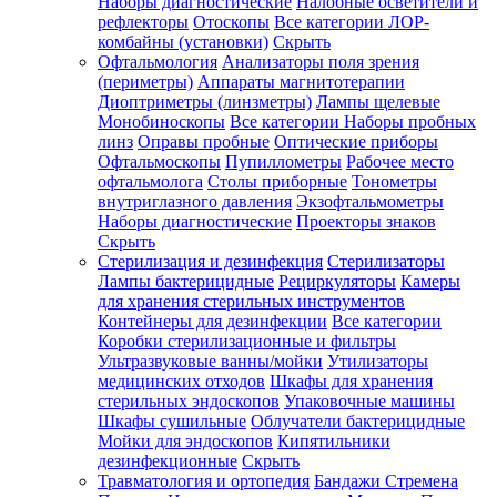
Наборы диагностические
Налобные осветители и
рефлекторы
Отоскопы
Все категории
ЛОР-
комбайны (установки)
Скрыть
Офтальмология
Анализаторы поля зрения
(периметры)
Аппараты магнитотерапии
Диоптриметры (линзметры)
Лампы щелевые
Монобиноскопы
Все категории
Наборы пробных
линз
Оправы пробные
Оптические приборы
Офтальмоскопы
Пупиллометры
Рабочее место
офтальмолога
Столы приборные
Тонометры
внутриглазного давления
Экзофтальмометры
Наборы диагностические
Проекторы знаков
Скрыть
Стерилизация и дезинфекция
Стерилизаторы
Лампы бактерицидные
Рециркуляторы
Камеры
для хранения стерильных инструментов
Контейнеры для дезинфекции
Все категории
Коробки стерилизационные и фильтры
Ультразвуковые ванны/мойки
Утилизаторы
медицинских отходов
Шкафы для хранения
стерильных эндоскопов
Упаковочные машины
Шкафы сушильные
Облучатели бактерицидные
Мойки для эндоскопов
Кипятильники
дезинфекционные
Скрыть
Травматология и ортопедия
Бандажи Стремена