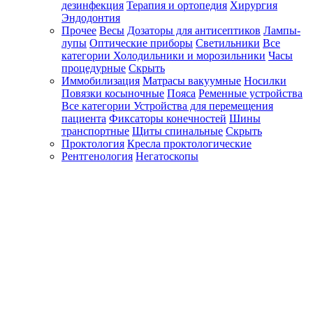
дезинфекция
Терапия и ортопедия
Хирургия
Эндодонтия
Прочее
Весы
Дозаторы для антисептиков
Лампы-
лупы
Оптические приборы
Светильники
Все
категории
Холодильники и морозильники
Часы
процедурные
Скрыть
Иммобилизация
Матрасы вакуумные
Носилки
Повязки косыночные
Пояса
Ременные устройства
Все категории
Устройства для перемещения
пациента
Фиксаторы конечностей
Шины
транспортные
Щиты спинальные
Скрыть
Проктология
Кресла проктологические
Рентгенология
Негатоскопы