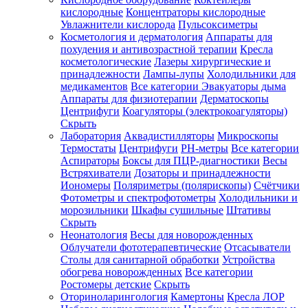
кислородные
Концентраторы кислородные
Увлажнители кислорода
Пульсоксиметры
Косметология и дерматология
Аппараты для
Зарегистрироваться
похудения и антивозрастной терапии
Кресла
косметологические
Лазеры хирургические и
принадлежности
Лампы-лупы
Холодильники для
медикаментов
Все категории
Эвакуаторы дыма
Аппараты для физиотерапии
Дерматоскопы
Зачем
Центрифуги
Коагуляторы (электрокоагуляторы)
регистрироваться?
Скрыть
Лаборатория
Аквадистилляторы
Микроскопы
Все
Термостаты
Центрифуги
PH-метры
Все категории
покупки
в
Аспираторы
Боксы для ПЦР-диагностики
Весы
одном
Встряхиватели
Дозаторы и принадлежности
месте
Иономеры
Поляриметры (полярископы)
Счётчики
Личный
Фотометры и спектрофотометры
Холодильники и
менеджер
морозильники
Шкафы сушильные
Штативы
Отслеживание
Скрыть
статуса
Неонатология
Весы для новорожденных
заказа
Облучатели фототерапевтические
Отсасыватели
Столы для санитарной обработки
Устройства
обогрева новорожденных
Все категории
Ростомеры детские
Скрыть
Оториноларингология
Камертоны
Кресла ЛОР