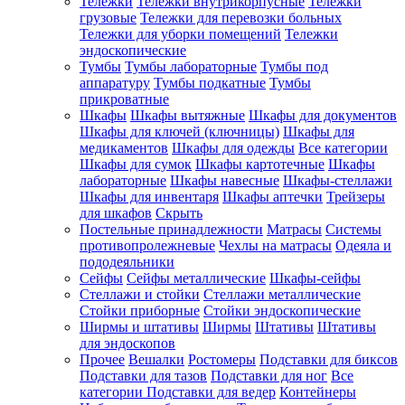
Тележки
Тележки внутрикорпусные
Тележки
грузовые
Тележки для перевозки больных
Тележки для уборки помещений
Тележки
эндоскопические
Тумбы
Тумбы лабораторные
Тумбы под
аппаратуру
Тумбы подкатные
Тумбы
прикроватные
Шкафы
Шкафы вытяжные
Шкафы для документов
Шкафы для ключей (ключницы)
Шкафы для
медикаментов
Шкафы для одежды
Все категории
Шкафы для сумок
Шкафы картотечные
Шкафы
лабораторные
Шкафы навесные
Шкафы-стеллажи
Шкафы для инвентаря
Шкафы аптечки
Трейзеры
для шкафов
Скрыть
Постельные принадлежности
Матрасы
Системы
противопролежневые
Чехлы на матрасы
Одеяла и
пододеяльники
Сейфы
Сейфы металлические
Шкафы-сейфы
Стеллажи и стойки
Стеллажи металлические
Стойки приборные
Стойки эндоскопические
Ширмы и штативы
Ширмы
Штативы
Штативы
для эндоскопов
Прочее
Вешалки
Ростомеры
Подставки для биксов
Подставки для тазов
Подставки для ног
Все
категории
Подставки для ведер
Контейнеры