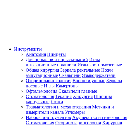
Инструменты
Анатомия
Пинцеты
Для проколов и впрыскиваний
Иглы
инъекционные и канюли
Иглы костномозговые
Общая хирургия
Зеркала ректальные
Ножи
ампутационные
Скальпели
Языкодержатели
Оториноларингология
Воронки ушные
Зеркала
носовые
Иглы
Камертоны
Офтальмология
Скальпели глазные
Стоматология
Терапия
Хирургия
Шприцы
карпульные
Лотки
Травматология и механотерапия
Метчики и
измерители канала
Угломеры
Наборы инструментов
Акушерство и гинекология
Стоматология
Оториноларингология
Хирургия