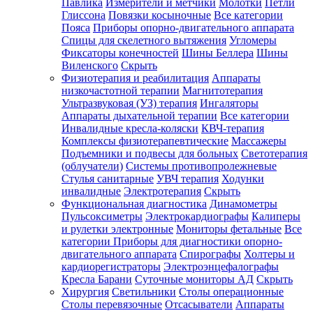
Павлика
Измерители и метчики
Молотки
Петли
Глиссона
Повязки косыночные
Все категории
Пояса
Приборы опорно-двигательного аппарата
Спицы для скелетного вытяжения
Угломеры
Фиксаторы конечностей
Шины Беллера
Шины
Виленского
Скрыть
Физиотерапия и реабилитация
Аппараты
низкочастотной терапии
Магнитотерапия
Ультразвуковая (УЗ) терапия
Ингаляторы
Аппараты дыхательной терапии
Все категории
Инвалидные кресла-коляски
КВЧ-терапия
Комплексы физиотерапевтические
Массажеры
Подъемники и подвесы для больных
Светотерапия
(облучатели)
Системы противопролежневые
Стулья санитарные
УВЧ терапия
Ходунки
инвалидные
Электротерапия
Скрыть
Функциональная диагностика
Динамометры
Пульсоксиметры
Электрокардиографы
Калиперы
и рулетки электронные
Мониторы фетальные
Все
категории
Приборы для диагностики опорно-
двигательного аппарата
Спирографы
Холтеры и
кардиорегистраторы
Электроэнцефалографы
Кресла Барани
Суточные мониторы АД
Скрыть
Хирургия
Светильники
Столы операционные
Столы перевязочные
Отсасыватели
Аппараты