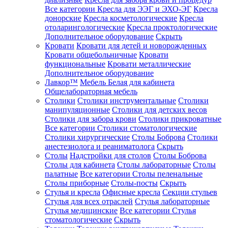
Все категории
Кресла для ЭЭГ и ЭХО-ЭГ
Кресла
донорские
Кресла косметологические
Кресла
отоларингологические
Кресла проктологические
Дополнительное оборудование
Скрыть
Кровати
Кровати для детей и новорожденных
Кровати общебольничные
Кровати
функциональные
Кровати металлические
Дополнительное оборудование
Лавкор™
Мебель Белая для кабинета
Общелабораторная мебель
Столики
Столики инструментальные
Столики
манипуляционные
Столики для детских весов
Столики для забора крови
Столики прикроватные
Все категории
Столики стоматологические
Столики хирургические
Столы Боброва
Столики
анестезиолога и реаниматолога
Скрыть
Столы
Надстройки для столов
Столы Боброва
Столы для кабинета
Столы лабораторные
Столы
палатные
Все категории
Столы пеленальные
Столы приборные
Столы-посты
Скрыть
Стулья и кресла
Офисные кресла
Секции стульев
Стулья для всех отраслей
Стулья лабораторные
Стулья медицинские
Все категории
Стулья
стоматологические
Скрыть