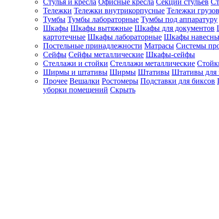
Стулья и кресла
Офисные кресла
Секции стульев
Ст
Тележки
Тележки внутрикорпусные
Тележки грузо
Тумбы
Тумбы лабораторные
Тумбы под аппаратуру
Шкафы
Шкафы вытяжные
Шкафы для документов
картотечные
Шкафы лабораторные
Шкафы навесны
Постельные принадлежности
Матрасы
Системы пр
Сейфы
Сейфы металлические
Шкафы-сейфы
Стеллажи и стойки
Стеллажи металлические
Стойк
Ширмы и штативы
Ширмы
Штативы
Штативы для 
Прочее
Вешалки
Ростомеры
Подставки для биксов
уборки помещений
Скрыть