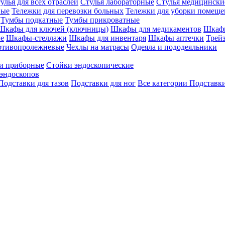
улья для всех отраслей
Стулья лабораторные
Стулья медицински
вые
Тележки для перевозки больных
Тележки для уборки помещ
Тумбы подкатные
Тумбы прикроватные
Шкафы для ключей (ключницы)
Шкафы для медикаментов
Шкафы
е
Шкафы-стеллажи
Шкафы для инвентаря
Шкафы аптечки
Трей
отивопролежневые
Чехлы на матрасы
Одеяла и пододеяльники
и приборные
Стойки эндоскопические
эндоскопов
Подставки для тазов
Подставки для ног
Все категории
Подставки