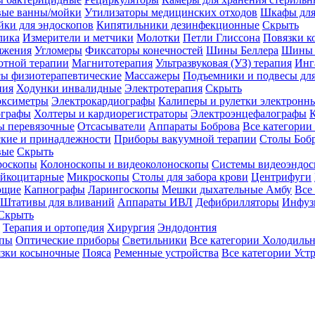
вые ванны/мойки
Утилизаторы медицинских отходов
Шкафы для
ки для эндоскопов
Кипятильники дезинфекционные
Скрыть
лика
Измерители и метчики
Молотки
Петли Глиссона
Повязки к
яжения
Угломеры
Фиксаторы конечностей
Шины Беллера
Шины 
отной терапии
Магнитотерапия
Ультразвуковая (УЗ) терапия
Инг
ы физиотерапевтические
Массажеры
Подъемники и подвесы дл
пия
Ходунки инвалидные
Электротерапия
Скрыть
оксиметры
Электрокардиографы
Калиперы и рулетки электронн
графы
Холтеры и кардиорегистраторы
Электроэнцефалографы
К
ы перевязочные
Отсасыватели
Аппараты Боброва
Все категории
ские и принадлежности
Приборы вакуумной терапии
Столы Боб
вые
Скрыть
роскопы
Колоноскопы и видеоколоноскопы
Системы видеоэндос
ейкоцитарные
Микроскопы
Столы для забора крови
Центрифуги
ющие
Капнографы
Ларингоскопы
Мешки дыхательные Амбу
Все
Штативы для вливаний
Аппараты ИВЛ
Дефибрилляторы
Инфуз
Скрыть
Терапия и ортопедия
Хирургия
Эндодонтия
упы
Оптические приборы
Светильники
Все категории
Холодильн
зки косыночные
Пояса
Ременные устройства
Все категории
Уст