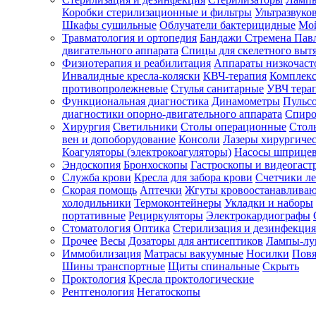
Коробки стерилизационные и фильтры
Ультразвуко
Шкафы сушильные
Облучатели бактерицидные
Мой
Травматология и ортопедия
Бандажи Стремена Пав
Зарегистрироваться
двигательного аппарата
Спицы для скелетного выт
Физиотерапия и реабилитация
Аппараты низкочаст
Инвалидные кресла-коляски
КВЧ-терапия
Комплекс
противопролежневые
Стулья санитарные
УВЧ тера
Функциональная диагностика
Динамометры
Пульс
Зачем
диагностики опорно-двигательного аппарата
Спиро
регистрироваться?
Хирургия
Светильники
Столы операционные
Стол
вен и допоборудование
Консоли
Лазеры хирургиче
Все
Коагуляторы (электрокоагуляторы)
Насосы шприце
покупки
Эндоскопия
Бронхоскопы
Гастроскопы и видеогаст
в
одном
Служба крови
Кресла для забора крови
Счетчики л
месте
Скорая помощь
Аптечки
Жгуты кровоостанавлива
Личный
холодильники
Термоконтейнеры
Укладки и наборы
менеджер
портативные
Рециркуляторы
Электрокардиографы
Стоматология
Оптика
Стерилизация и дезинфекция
Отслеживание
статуса
Прочее
Весы
Дозаторы для антисептиков
Лампы-л
заказа
Иммобилизация
Матрасы вакуумные
Носилки
Повя
Шины транспортные
Щиты спинальные
Скрыть
Проктология
Кресла проктологические
Рентгенология
Негатоскопы