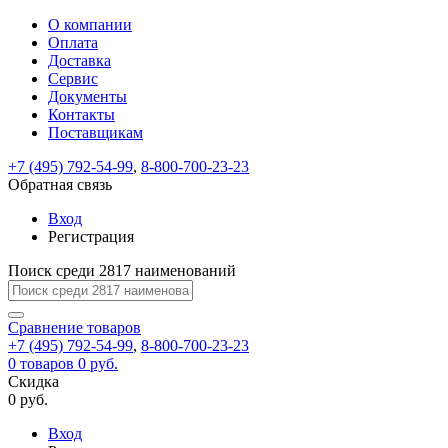
О компании
Восстановление
Обратная
Вход
Регистрация
Оплата
пароля
связь
На
Доставка
вашу
Сервис
почту
Только
Только
Документы
test@example.com
для
для
Ваше
Введите
Заполните
отправлена
Контакты
ИП
ИП
новый
Пароль
На
сообщение
ссылка.
форму.
и
и
Поставщикам
пароль
успешно
вашу
успешно
юр.
юр.
Перейдите
лиц
лиц
отправлено.
восстановлен
почту
+7 (495) 792-54-99
,
8-800-700-23-23
Мы
по
test@test.ru
ней
Обратная связь
отправим
для
отправлена
вам
завершения
Вход
ссылка.
регистрации.
ссылку
Регистрация
Войти
на
указанный
Поиск среди 2817 наименований
Перейдите
Сообщение
Ок
электронный
по
адрес,
ней
Сравнение
товаров
перейдя
для
+7 (495) 792-54-99
,
8-800-700-23-23
по
смены
Запомнить
Забыли
0
товаров
0 руб.
которой
пароля.
меня
пароль?
Скидка
Сменить
вы
0 руб.
сможете
пароль
Войти
Я принимаю условия
задать
Вход
пользовательского