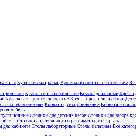
ссажные
Кушетки смотровые
Кушетки физиотерапевтические
Вс
иатрические
Кресла гинекологические
Кресла диализные
Кресла 
ие
Кресла отоларингологические
Кресла проктологические
Допо
ати общебольничные
Кровати функциональные
Кровати металл
рная мебель
ипуляционные
Столики для детских весов
Столики для забора кр
Боброва
Столики анестезиолога и реаниматолога
Скрыть
ы для кабинета
Столы лабораторные
Столы палатные
Все катег