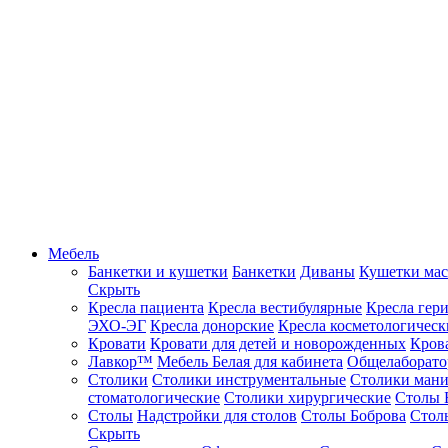
Мебель
Банкетки и кушетки
Банкетки
Диваны
Кушетки ма
Скрыть
Кресла пациента
Кресла вестибулярные
Кресла гер
ЭХО-ЭГ
Кресла донорские
Кресла косметологическ
Кровати
Кровати для детей и новорожденных
Кров
Лавкор™
Мебель Белая для кабинета
Общелаборато
Столики
Столики инструментальные
Столики ман
стоматологические
Столики хирургические
Столы 
Столы
Надстройки для столов
Столы Боброва
Стол
Скрыть