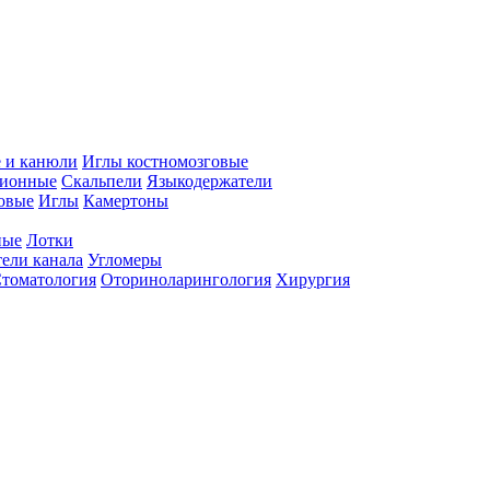
 и канюли
Иглы костномозговые
ционные
Скальпели
Языкодержатели
совые
Иглы
Камертоны
ные
Лотки
ели канала
Угломеры
томатология
Оториноларингология
Хирургия