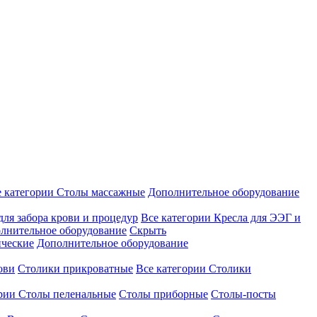
е категории
Столы массажные
Дополнительное оборудование
для забора крови и процедур
Все категории
Кресла для ЭЭГ и
лнительное оборудование
Скрыть
ические
Дополнительное оборудование
ови
Столики прикроватные
Все категории
Столики
ории
Столы пеленальные
Столы приборные
Столы-посты