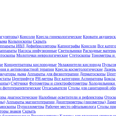
агуляторы)
Консоли
Кресла гинекологические
Кровати акушерск
дыма
Кольпоскопы
Скрыть
ппараты ИВЛ
Дефибрилляторы
Капнографы
Консоли
Все катег
 аппараты
Насосы инфузионные
Светильники
Расходные матери
атоскопы
Молоточки неврологические
Стетоскопы
Тонометры и
ые
Концентраторы кислородные
Увлажнители кислорода
Пульсо
ния и антивозрастной терапии
Кресла косметологические
Лазер
акуаторы дыма
Аппараты для физиотерапии
Дерматоскопы
Цент
остаты
Центрифуги
PH-метры
Все категории
Аспираторы
Боксы
копы)
Счётчики
Фотометры и спектрофотометры
Холодильники 
и фототерапевтические
Отсасыватели
Столы для санитарной обр
оры диагностические
Налобные осветители и рефлекторы
Отоск
ры)
Аппараты магнитотерапии
Диоптриметры (линзметры)
Ламп
ьмоскопы
Пупиллометры
Рабочее место офтальмолога
Столы пр
торы знаков
Скрыть
 бактерицидные
Рециркуляторы
Камеры для хранения стериль