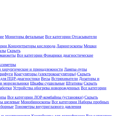
ие
Мониторы фетальные
Все категории
Отсасыватели
ории
Концентраторы кислорода
Ларингоскопы
Мешки
алы
Скрыть
 манжеты
Все категории
Фонарики диагностические
ксиметры
ы хирургические и принадлежности
Лампы-лупы
рифуги
Коагуляторы (электрокоагуляторы)
Скрыть
 для ПЦР-диагностики
Весы
Встряхиватели
Дозаторы и
и морозильники
Шкафы сушильные
Штативы
Скрыть
аботки
Устройства обогрева новорожденных
Все категории
опы
Все категории
ЛОР-комбайны (установки)
Скрыть
ы щелевые
Монобиноскопы
Все категории
Наборы пробных
иборные
Тонометры внутриглазного давления
ных инструментов
Контейнеры для дезинфекции
Все категории