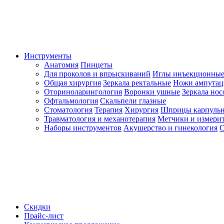
Инструменты
Анатомия
Пинцеты
Для проколов и впрыскиваний
Иглы инъекционные
Общая хирургия
Зеркала ректальные
Ножи ампута
Оториноларингология
Воронки ушные
Зеркала но
Офтальмология
Скальпели глазные
Стоматология
Терапия
Хирургия
Шприцы карпуль
Травматология и механотерапия
Метчики и измерит
Наборы инструментов
Акушерство и гинекология
С
Скидки
Прайс-лист