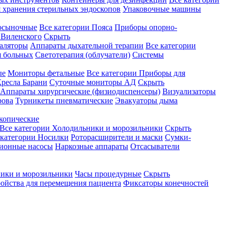
 хранения стерильных эндоскопов
Упаковочные машины
осыночные
Все категории
Пояса
Приборы опорно-
Виленского
Скрыть
аляторы
Аппараты дыхательной терапии
Все категории
я больных
Светотерапия (облучатели)
Системы
ые
Мониторы фетальные
Все категории
Приборы для
ресла Барани
Суточные мониторы АД
Скрыть
Аппараты хирургические (физиодиспенсеры)
Визуализаторы
рова
Турникеты пневматические
Эвакуаторы дыма
копические
Все категории
Холодильники и морозильники
Скрыть
 категории
Носилки
Роторасширители и маски
Сумки-
ионные насосы
Наркозные аппараты
Отсасыватели
ики и морозильники
Часы процедурные
Скрыть
ройства для перемещения пациента
Фиксаторы конечностей