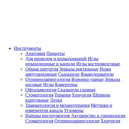
Инструменты
Анатомия
Пинцеты
Для проколов и впрыскиваний
Иглы
инъекционные и канюли
Иглы костномозговые
Общая хирургия
Зеркала ректальные
Ножи
ампутационные
Скальпели
Языкодержатели
Оториноларингология
Воронки ушные
Зеркала
носовые
Иглы
Камертоны
Офтальмология
Скальпели глазные
Стоматология
Терапия
Хирургия
Шприцы
карпульные
Лотки
Травматология и механотерапия
Метчики и
измерители канала
Угломеры
Наборы инструментов
Акушерство и гинекология
Стоматология
Оториноларингология
Хирургия