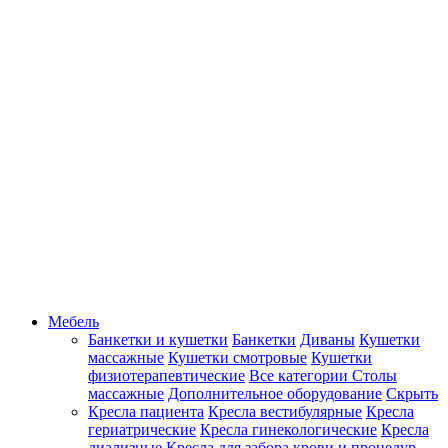
Мебель
Банкетки и кушетки
Банкетки
Диваны
Кушетки
массажные
Кушетки смотровые
Кушетки
физиотерапевтические
Все категории
Столы
массажные
Дополнительное оборудование
Скрыть
Кресла пациента
Кресла вестибулярные
Кресла
гериатрические
Кресла гинекологические
Кресла
диализные
Кресла для забора крови и процедур