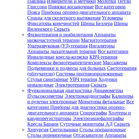
Павлика
Измерители и метчики
Молотки
Петли
Глиссона
Повязки косыночные
Все категории
Пояса
Приборы опорно-двигательного аппарата
Спицы для скелетного вытяжения
Угломеры
Фиксаторы конечностей
Шины Беллера
Шины
Виленского
Скрыть
Физиотерапия и реабилитация
Аппараты
низкочастотной терапии
Магнитотерапия
Ультразвуковая (УЗ) терапия
Ингаляторы
Аппараты дыхательной терапии
Все категории
Инвалидные кресла-коляски
КВЧ-терапия
Комплексы физиотерапевтические
Массажеры
Подъемники и подвесы для больных
Светотерапия
(облучатели)
Системы противопролежневые
Стулья санитарные
УВЧ терапия
Ходунки
инвалидные
Электротерапия
Скрыть
Функциональная диагностика
Динамометры
Пульсоксиметры
Электрокардиографы
Калиперы
и рулетки электронные
Мониторы фетальные
Все
категории
Приборы для диагностики опорно-
двигательного аппарата
Спирографы
Холтеры и
кардиорегистраторы
Электроэнцефалографы
Кресла Барани
Суточные мониторы АД
Скрыть
Хирургия
Светильники
Столы операционные
Столы перевязочные
Отсасыватели
Аппараты