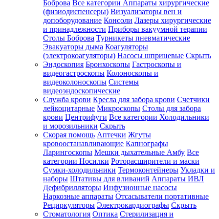
Боброва
Все категории
Аппараты хирургические
(физиодиспенсеры)
Визуализаторы вен и
допоборудование
Консоли
Лазеры хирургические
и принадлежности
Приборы вакуумной терапии
Столы Боброва
Турникеты пневматические
Эвакуаторы дыма
Коагуляторы
(электрокоагуляторы)
Насосы шприцевые
Скрыть
Эндоскопия
Бронхоскопы
Гастроскопы и
видеогастроскопы
Колоноскопы и
видеоколоноскопы
Системы
видеоэндоскопические
Служба крови
Кресла для забора крови
Счетчики
лейкоцитарные
Микроскопы
Столы для забора
крови
Центрифуги
Все категории
Холодильники
и морозильники
Скрыть
Скорая помощь
Аптечки
Жгуты
кровоостанавливающие
Капнографы
Ларингоскопы
Мешки дыхательные Амбу
Все
категории
Носилки
Роторасширители и маски
Сумки-холодильники
Термоконтейнеры
Укладки и
наборы
Штативы для вливаний
Аппараты ИВЛ
Дефибрилляторы
Инфузионные насосы
Наркозные аппараты
Отсасыватели портативные
Рециркуляторы
Электрокардиографы
Скрыть
Стоматология
Оптика
Стерилизация и