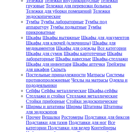
Тележки
Тележки внутрикорпусные
Тележки
грузовые
Тележки для перевозки больных
Тележки для уборки помещений
Тележки
эндоскопические
Тумбы
Тумбы лабораторные
Тумбы под
аппаратуру
Тумбы подкатные
Тумбы
прикроватные
Шкафы
Шкафы вытяжные
Шкафы для документов
Шкафы для ключей (ключницы)
Шкафы для
медикаментов
Шкафы для одежды
Все категории
Шкафы для сумок
Шкафы картотечные
Шкафы
лабораторные
Шкафы навесные
Шкафы-стеллажи
Шкафы для инвентаря
Шкафы аптечки
Трейзеры
для шкафов
Скрыть
Постельные принадлежности
Матрасы
Системы
противопролежневые
Чехлы на матрасы
Одеяла и
пододеяльники
Сейфы
Сейфы металлические
Шкафы-сейфы
Стеллажи и стойки
Стеллажи металлические
Стойки приборные
Стойки эндоскопические
Ширмы и штативы
Ширмы
Штативы
Штативы
для эндоскопов
Прочее
Вешалки
Ростомеры
Подставки для биксов
Подставки для тазов
Подставки для ног
Все
категории
Подставки для ведер
Контейнеры