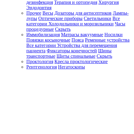
дезинфекция
Терапия и ортопедия
Хирургия
Эндодонтия
Прочее
Весы
Дозаторы для антисептиков
Лампы-
лупы
Оптические приборы
Светильники
Все
категории
Холодильники и морозильники
Часы
процедурные
Скрыть
Иммобилизация
Матрасы вакуумные
Носилки
Повязки косыночные
Пояса
Ременные устройства
Все категории
Устройства для перемещения
пациента
Фиксаторы конечностей
Шины
транспортные
Щиты спинальные
Скрыть
Проктология
Кресла проктологические
Рентгенология
Негатоскопы