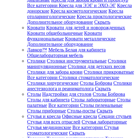
Все категории
Кресла для ЭЭГ и ЭХО-ЭГ
Кресла
донорские
Кресла косметологические
Кресла
отоларингологические
Кресла проктологические
Дополнительное оборудование
Скрыть
Кровати
Кровати для детей и новорожденных
Кровати общебольничные
Кровати
функциональные
Кровати металлические
Дополнительное оборудование
Лавкор™
Мебель Белая для кабинета
Общелабораторная мебель
Столики
Столики инструментальные
Столики
манипуляционные
Столики для детских весов
Столики для забора крови
Столики прикроватные
Все категории
Столики стоматологические
Столики хирургические
Столы Боброва
Столики
анестезиолога и реаниматолога
Скрыть
Столы
Надстройки для столов
Столы Боброва
Столы для кабинета
Столы лабораторные
Столы
палатные
Все категории
Столы пеленальные
Столы приборные
Столы-посты
Скрыть
Стулья и кресла
Офисные кресла
Секции стульев
Стулья для всех отраслей
Стулья лабораторные
Стулья медицинские
Все категории
Стулья
стоматологические
Скрыть