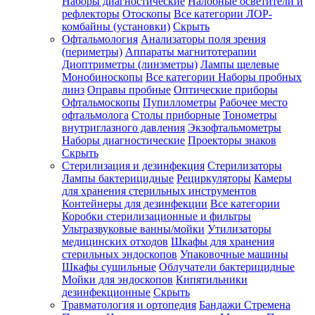
Наборы диагностические
Налобные осветители и
рефлекторы
Отоскопы
Все категории
ЛОР-
комбайны (установки)
Скрыть
Офтальмология
Анализаторы поля зрения
(периметры)
Аппараты магнитотерапии
Диоптриметры (линзметры)
Лампы щелевые
Монобиноскопы
Все категории
Наборы пробных
линз
Оправы пробные
Оптические приборы
Офтальмоскопы
Пупиллометры
Рабочее место
офтальмолога
Столы приборные
Тонометры
внутриглазного давления
Экзофтальмометры
Наборы диагностические
Проекторы знаков
Скрыть
Стерилизация и дезинфекция
Стерилизаторы
Лампы бактерицидные
Рециркуляторы
Камеры
для хранения стерильных инструментов
Контейнеры для дезинфекции
Все категории
Коробки стерилизационные и фильтры
Ультразвуковые ванны/мойки
Утилизаторы
медицинских отходов
Шкафы для хранения
стерильных эндоскопов
Упаковочные машины
Шкафы сушильные
Облучатели бактерицидные
Мойки для эндоскопов
Кипятильники
дезинфекционные
Скрыть
Травматология и ортопедия
Бандажи Стремена