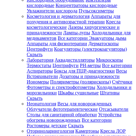
кислородные
Концентраторы кислородные
Увлажнители кислорода
Пульсоксиметры
Косметология и дерматология
Аппараты для
Зарегистрироваться
похудения и антивозрастной терапии
Кресла
косметологические
Лазеры хирургические и
принадлежности
Лампы-лупы
Холодильники для
медикаментов
Все категории
Эвакуаторы дыма
Аппараты для физиотерапии
Дерматоскопы
Зачем
Центрифуги
Коагуляторы (электрокоагуляторы)
регистрироваться?
Скрыть
Лаборатория
Аквадистилляторы
Микроскопы
Все
Термостаты
Центрифуги
PH-метры
Все категории
покупки
в
Аспираторы
Боксы для ПЦР-диагностики
Весы
одном
Встряхиватели
Дозаторы и принадлежности
месте
Иономеры
Поляриметры (полярископы)
Счётчики
Личный
Фотометры и спектрофотометры
Холодильники и
менеджер
морозильники
Шкафы сушильные
Штативы
Отслеживание
Скрыть
статуса
Неонатология
Весы для новорожденных
заказа
Облучатели фототерапевтические
Отсасыватели
Столы для санитарной обработки
Устройства
обогрева новорожденных
Все категории
Ростомеры детские
Скрыть
Оториноларингология
Камертоны
Кресла ЛОР