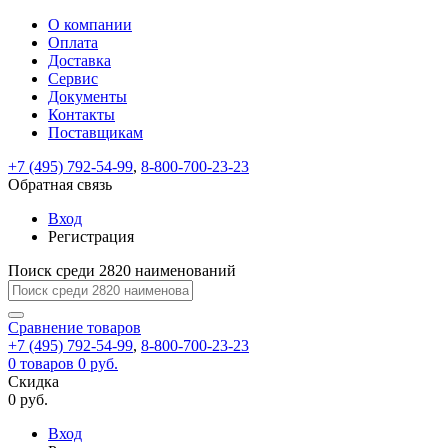
О компании
Восстановление
Обратная
Вход
Регистрация
Оплата
пароля
связь
На
Доставка
вашу
Сервис
почту
Только
Только
Документы
test@example.com
для
для
Ваше
Введите
Заполните
отправлена
ИП
ИП
Контакты
новый
Пароль
На
сообщение
форму.
ссылка.
и
и
пароль
Поставщикам
успешно
вашу
успешно
юр.
юр.
Перейдите
отправлено.
лиц
лиц
восстановлен
почту
Мы
+7 (495) 792-54-99
,
8-800-700-23-23
по
test@test.ru
ней
отправим
Обратная связь
для
отправлена
вам
завершения
ссылка.
Вход
регистрации.
ссылку
Регистрация
Войти
на
указанный
Перейдите
Сообщение
Поиск среди 2820 наименований
Ок
электронный
по
адрес,
ней
перейдя
Сравнение
для
товаров
по
+7 (495) 792-54-99
,
8-800-700-23-23
смены
Запомнить
Забыли
0
товаров
которой
0 руб.
пароля.
меня
пароль?
Сменить
Скидка
вы
0 руб.
сможете
пароль
Я принимаю условия
Войти
задать
пользовательского
Вход
новый
соглашения
и