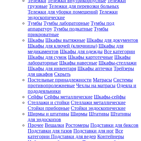
Тележки
Тележки внутрикорпусные
Тележки
грузовые
Тележки для перевозки больных
Тележки для уборки помещений
Тележки
эндоскопические
Тумбы
Тумбы лабораторные
Тумбы под
аппаратуру
Тумбы подкатные
Тумбы
прикроватные
Шкафы
Шкафы вытяжные
Шкафы для документов
Шкафы для ключей (ключницы)
Шкафы для
медикаментов
Шкафы для одежды
Все категории
Шкафы для сумок
Шкафы картотечные
Шкафы
лабораторные
Шкафы навесные
Шкафы-стеллажи
Шкафы для инвентаря
Шкафы аптечки
Трейзеры
для шкафов
Скрыть
Постельные принадлежности
Матрасы
Системы
противопролежневые
Чехлы на матрасы
Одеяла и
пододеяльники
Сейфы
Сейфы металлические
Шкафы-сейфы
Стеллажи и стойки
Стеллажи металлические
Стойки приборные
Стойки эндоскопические
Ширмы и штативы
Ширмы
Штативы
Штативы
для эндоскопов
Прочее
Вешалки
Ростомеры
Подставки для биксов
Подставки для тазов
Подставки для ног
Все
категории
Подставки для ведер
Контейнеры