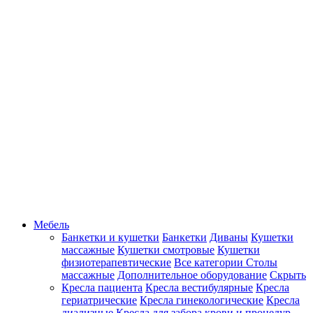
Мебель
Банкетки и кушетки
Банкетки
Диваны
Кушетки
массажные
Кушетки смотровые
Кушетки
физиотерапевтические
Все категории
Столы
массажные
Дополнительное оборудование
Скрыть
Кресла пациента
Кресла вестибулярные
Кресла
гериатрические
Кресла гинекологические
Кресла
диализные
Кресла для забора крови и процедур