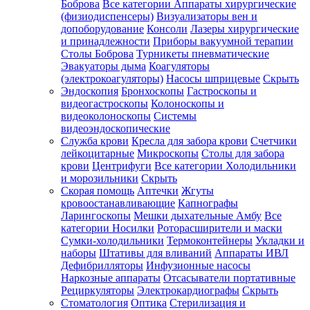
Боброва
Все категории
Аппараты хирургические
(физиодиспенсеры)
Визуализаторы вен и
допоборудование
Консоли
Лазеры хирургические
и принадлежности
Приборы вакуумной терапии
Столы Боброва
Турникеты пневматические
Эвакуаторы дыма
Коагуляторы
(электрокоагуляторы)
Насосы шприцевые
Скрыть
Эндоскопия
Бронхоскопы
Гастроскопы и
видеогастроскопы
Колоноскопы и
видеоколоноскопы
Системы
видеоэндоскопические
Служба крови
Кресла для забора крови
Счетчики
лейкоцитарные
Микроскопы
Столы для забора
крови
Центрифуги
Все категории
Холодильники
и морозильники
Скрыть
Скорая помощь
Аптечки
Жгуты
кровоостанавливающие
Капнографы
Ларингоскопы
Мешки дыхательные Амбу
Все
категории
Носилки
Роторасширители и маски
Сумки-холодильники
Термоконтейнеры
Укладки и
наборы
Штативы для вливаний
Аппараты ИВЛ
Дефибрилляторы
Инфузионные насосы
Наркозные аппараты
Отсасыватели портативные
Рециркуляторы
Электрокардиографы
Скрыть
Стоматология
Оптика
Стерилизация и