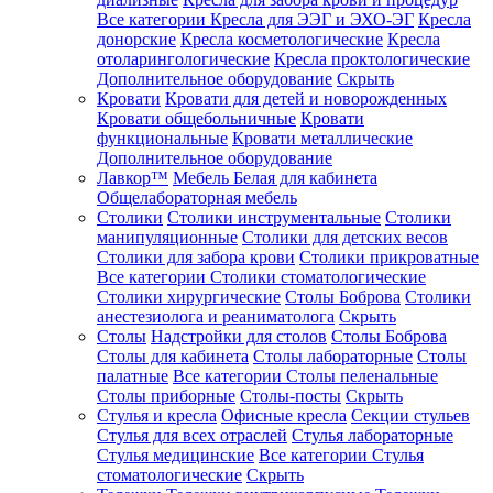
Все категории
Кресла для ЭЭГ и ЭХО-ЭГ
Кресла
донорские
Кресла косметологические
Кресла
отоларингологические
Кресла проктологические
Дополнительное оборудование
Скрыть
Кровати
Кровати для детей и новорожденных
Кровати общебольничные
Кровати
функциональные
Кровати металлические
Дополнительное оборудование
Лавкор™
Мебель Белая для кабинета
Общелабораторная мебель
Столики
Столики инструментальные
Столики
манипуляционные
Столики для детских весов
Столики для забора крови
Столики прикроватные
Все категории
Столики стоматологические
Столики хирургические
Столы Боброва
Столики
анестезиолога и реаниматолога
Скрыть
Столы
Надстройки для столов
Столы Боброва
Столы для кабинета
Столы лабораторные
Столы
палатные
Все категории
Столы пеленальные
Столы приборные
Столы-посты
Скрыть
Стулья и кресла
Офисные кресла
Секции стульев
Стулья для всех отраслей
Стулья лабораторные
Стулья медицинские
Все категории
Стулья
стоматологические
Скрыть