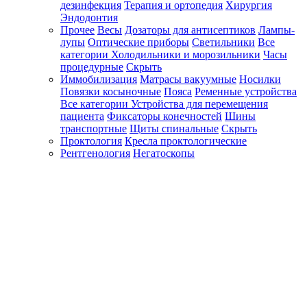
дезинфекция
Терапия и ортопедия
Хирургия
Эндодонтия
Прочее
Весы
Дозаторы для антисептиков
Лампы-
лупы
Оптические приборы
Светильники
Все
категории
Холодильники и морозильники
Часы
процедурные
Скрыть
Иммобилизация
Матрасы вакуумные
Носилки
Повязки косыночные
Пояса
Ременные устройства
Все категории
Устройства для перемещения
пациента
Фиксаторы конечностей
Шины
транспортные
Щиты спинальные
Скрыть
Проктология
Кресла проктологические
Рентгенология
Негатоскопы