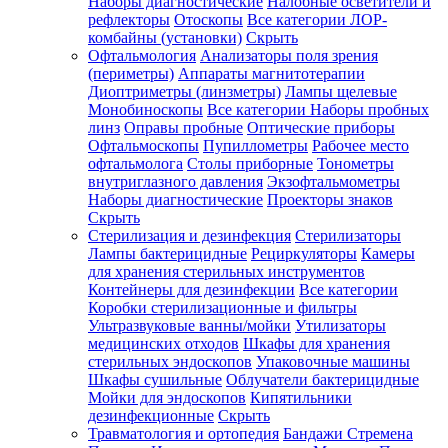
Наборы диагностические
Налобные осветители и
рефлекторы
Отоскопы
Все категории
ЛОР-
комбайны (установки)
Скрыть
Офтальмология
Анализаторы поля зрения
(периметры)
Аппараты магнитотерапии
Диоптриметры (линзметры)
Лампы щелевые
Монобиноскопы
Все категории
Наборы пробных
линз
Оправы пробные
Оптические приборы
Офтальмоскопы
Пупиллометры
Рабочее место
офтальмолога
Столы приборные
Тонометры
внутриглазного давления
Экзофтальмометры
Наборы диагностические
Проекторы знаков
Скрыть
Стерилизация и дезинфекция
Стерилизаторы
Лампы бактерицидные
Рециркуляторы
Камеры
для хранения стерильных инструментов
Контейнеры для дезинфекции
Все категории
Коробки стерилизационные и фильтры
Ультразвуковые ванны/мойки
Утилизаторы
медицинских отходов
Шкафы для хранения
стерильных эндоскопов
Упаковочные машины
Шкафы сушильные
Облучатели бактерицидные
Мойки для эндоскопов
Кипятильники
дезинфекционные
Скрыть
Травматология и ортопедия
Бандажи Стремена