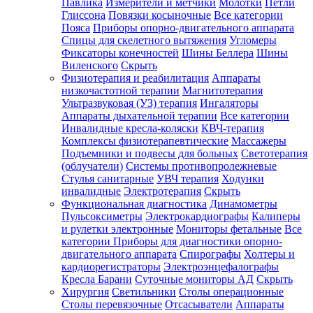
Павлика
Измерители и метчики
Молотки
Петли
Глиссона
Повязки косыночные
Все категории
Пояса
Приборы опорно-двигательного аппарата
Спицы для скелетного вытяжения
Угломеры
Фиксаторы конечностей
Шины Беллера
Шины
Виленского
Скрыть
Физиотерапия и реабилитация
Аппараты
низкочастотной терапии
Магнитотерапия
Ультразвуковая (УЗ) терапия
Ингаляторы
Аппараты дыхательной терапии
Все категории
Инвалидные кресла-коляски
КВЧ-терапия
Комплексы физиотерапевтические
Массажеры
Подъемники и подвесы для больных
Светотерапия
(облучатели)
Системы противопролежневые
Стулья санитарные
УВЧ терапия
Ходунки
инвалидные
Электротерапия
Скрыть
Функциональная диагностика
Динамометры
Пульсоксиметры
Электрокардиографы
Калиперы
и рулетки электронные
Мониторы фетальные
Все
категории
Приборы для диагностики опорно-
двигательного аппарата
Спирографы
Холтеры и
кардиорегистраторы
Электроэнцефалографы
Кресла Барани
Суточные мониторы АД
Скрыть
Хирургия
Светильники
Столы операционные
Столы перевязочные
Отсасыватели
Аппараты