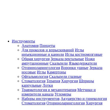
Инструменты
Анатомия
Пинцеты
Для проколов и впрыскиваний
Иглы
инъекционные и канюли
Иглы костномозговые
Общая хирургия
Зеркала ректальные
Ножи
ампутационные
Скальпели
Языкодержатели
Оториноларингология
Воронки ушные
Зеркала
носовые
Иглы
Камертоны
Офтальмология
Скальпели глазные
Стоматология
Терапия
Хирургия
Шприцы
карпульные
Лотки
Травматология и механотерапия
Метчики и
измерители канала
Угломеры
Наборы инструментов
Акушерство и гинекология
Стоматология
Оториноларингология
Хирургия