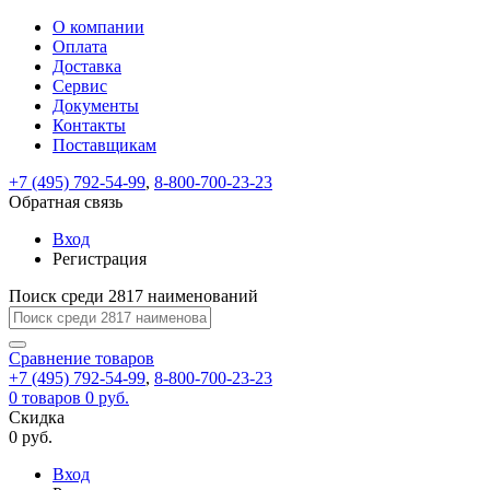
О компании
Восстановление
Обратная
Вход
Регистрация
Оплата
пароля
связь
На
Доставка
вашу
Сервис
почту
Только
Только
Документы
test@example.com
для
для
Ваше
Введите
Заполните
отправлена
ИП
ИП
Контакты
новый
Пароль
На
сообщение
форму.
ссылка.
и
и
пароль
Поставщикам
успешно
вашу
успешно
юр.
юр.
Перейдите
отправлено.
лиц
лиц
восстановлен
почту
Мы
+7 (495) 792-54-99
,
8-800-700-23-23
по
test@test.ru
ней
отправим
Обратная связь
для
отправлена
вам
завершения
ссылка.
Вход
регистрации.
ссылку
Регистрация
Войти
на
указанный
Перейдите
Сообщение
Поиск среди 2817 наименований
Ок
электронный
по
адрес,
ней
перейдя
Сравнение
для
товаров
по
+7 (495) 792-54-99
,
8-800-700-23-23
смены
Запомнить
Забыли
0
товаров
которой
0 руб.
пароля.
меня
пароль?
Сменить
Скидка
вы
0 руб.
сможете
пароль
Я принимаю условия
Войти
задать
пользовательского
Вход
новый
соглашения
и