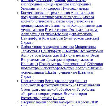
кислородные
Концентраторы кислородные
Увлажнители кислорода
Пульсоксиметры
Косметология и дерматология
Аппараты для
Зарегистрироваться
похудения и антивозрастной терапии
Кресла
косметологические
Лазеры хирургические и
принадлежности
Лампы-лупы
Холодильники для
медикаментов
Все категории
Эвакуаторы дыма
Аппараты для физиотерапии
Дерматоскопы
Зачем
Центрифуги
Коагуляторы (электрокоагуляторы)
регистрироваться?
Скрыть
Лаборатория
Аквадистилляторы
Микроскопы
Все
Термостаты
Центрифуги
PH-метры
Все категории
покупки
в
Аспираторы
Боксы для ПЦР-диагностики
Весы
одном
Встряхиватели
Дозаторы и принадлежности
месте
Иономеры
Поляриметры (полярископы)
Счётчики
Личный
Фотометры и спектрофотометры
Холодильники и
менеджер
морозильники
Шкафы сушильные
Штативы
Отслеживание
Скрыть
статуса
Неонатология
Весы для новорожденных
заказа
Облучатели фототерапевтические
Отсасыватели
Столы для санитарной обработки
Устройства
обогрева новорожденных
Все категории
Ростомеры детские
Скрыть
Оториноларингология
Камертоны
Кресла ЛОР