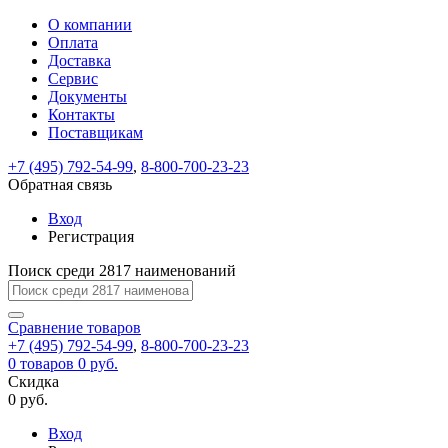
О компании
Восстановление
Обратная
Вход
Регистрация
Оплата
пароля
связь
На
Доставка
вашу
Сервис
почту
Только
Только
Документы
test@example.com
для
для
Ваше
Введите
Заполните
отправлена
ИП
ИП
Контакты
новый
Пароль
На
сообщение
форму.
ссылка.
и
и
пароль
Поставщикам
успешно
вашу
успешно
юр.
юр.
Перейдите
отправлено.
лиц
лиц
восстановлен
почту
Мы
+7 (495) 792-54-99
,
8-800-700-23-23
по
test@test.ru
ней
отправим
Обратная связь
для
отправлена
вам
завершения
ссылка.
Вход
регистрации.
ссылку
Регистрация
Войти
на
указанный
Перейдите
Сообщение
Поиск среди 2817 наименований
Ок
электронный
по
адрес,
ней
перейдя
Сравнение
для
товаров
по
+7 (495) 792-54-99
,
8-800-700-23-23
смены
Запомнить
Забыли
0
товаров
которой
0 руб.
пароля.
меня
пароль?
Сменить
Скидка
вы
0 руб.
сможете
пароль
Я принимаю условия
Войти
задать
пользовательского
Вход
новый
соглашения
и