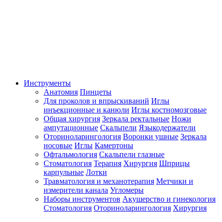
Инструменты
Анатомия
Пинцеты
Для проколов и впрыскиваний
Иглы
инъекционные и канюли
Иглы костномозговые
Общая хирургия
Зеркала ректальные
Ножи
ампутационные
Скальпели
Языкодержатели
Оториноларингология
Воронки ушные
Зеркала
носовые
Иглы
Камертоны
Офтальмология
Скальпели глазные
Стоматология
Терапия
Хирургия
Шприцы
карпульные
Лотки
Травматология и механотерапия
Метчики и
измерители канала
Угломеры
Наборы инструментов
Акушерство и гинекология
Стоматология
Оториноларингология
Хирургия