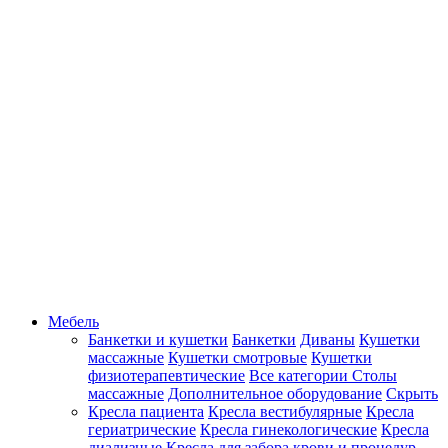
Мебель
Банкетки и кушетки
Банкетки
Диваны
Кушетки
массажные
Кушетки смотровые
Кушетки
физиотерапевтические
Все категории
Столы
массажные
Дополнительное оборудование
Скрыть
Кресла пациента
Кресла вестибулярные
Кресла
гериатрические
Кресла гинекологические
Кресла
диализные
Кресла для забора крови и процедур