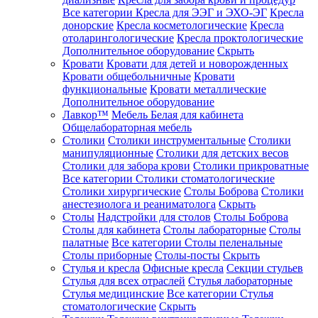
Все категории
Кресла для ЭЭГ и ЭХО-ЭГ
Кресла
донорские
Кресла косметологические
Кресла
отоларингологические
Кресла проктологические
Дополнительное оборудование
Скрыть
Кровати
Кровати для детей и новорожденных
Кровати общебольничные
Кровати
функциональные
Кровати металлические
Дополнительное оборудование
Лавкор™
Мебель Белая для кабинета
Общелабораторная мебель
Столики
Столики инструментальные
Столики
манипуляционные
Столики для детских весов
Столики для забора крови
Столики прикроватные
Все категории
Столики стоматологические
Столики хирургические
Столы Боброва
Столики
анестезиолога и реаниматолога
Скрыть
Столы
Надстройки для столов
Столы Боброва
Столы для кабинета
Столы лабораторные
Столы
палатные
Все категории
Столы пеленальные
Столы приборные
Столы-посты
Скрыть
Стулья и кресла
Офисные кресла
Секции стульев
Стулья для всех отраслей
Стулья лабораторные
Стулья медицинские
Все категории
Стулья
стоматологические
Скрыть