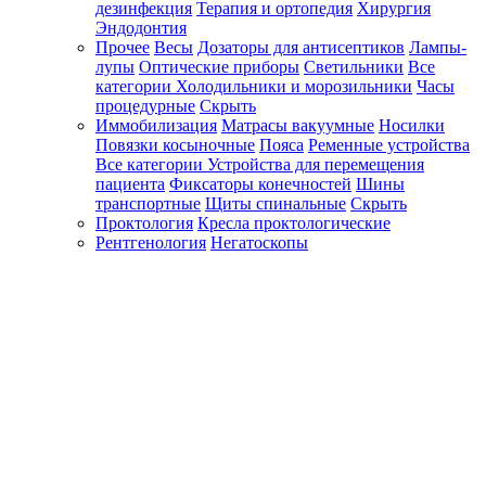
дезинфекция
Терапия и ортопедия
Хирургия
Эндодонтия
Прочее
Весы
Дозаторы для антисептиков
Лампы-
лупы
Оптические приборы
Светильники
Все
категории
Холодильники и морозильники
Часы
процедурные
Скрыть
Иммобилизация
Матрасы вакуумные
Носилки
Повязки косыночные
Пояса
Ременные устройства
Все категории
Устройства для перемещения
пациента
Фиксаторы конечностей
Шины
транспортные
Щиты спинальные
Скрыть
Проктология
Кресла проктологические
Рентгенология
Негатоскопы