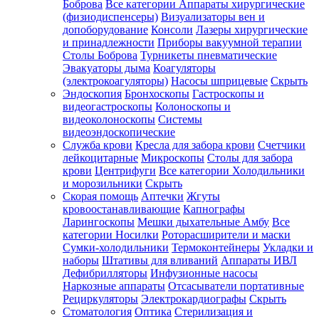
Боброва
Все категории
Аппараты хирургические
(физиодиспенсеры)
Визуализаторы вен и
допоборудование
Консоли
Лазеры хирургические
и принадлежности
Приборы вакуумной терапии
Столы Боброва
Турникеты пневматические
Эвакуаторы дыма
Коагуляторы
(электрокоагуляторы)
Насосы шприцевые
Скрыть
Эндоскопия
Бронхоскопы
Гастроскопы и
видеогастроскопы
Колоноскопы и
видеоколоноскопы
Системы
видеоэндоскопические
Служба крови
Кресла для забора крови
Счетчики
лейкоцитарные
Микроскопы
Столы для забора
крови
Центрифуги
Все категории
Холодильники
и морозильники
Скрыть
Скорая помощь
Аптечки
Жгуты
кровоостанавливающие
Капнографы
Ларингоскопы
Мешки дыхательные Амбу
Все
категории
Носилки
Роторасширители и маски
Сумки-холодильники
Термоконтейнеры
Укладки и
наборы
Штативы для вливаний
Аппараты ИВЛ
Дефибрилляторы
Инфузионные насосы
Наркозные аппараты
Отсасыватели портативные
Рециркуляторы
Электрокардиографы
Скрыть
Стоматология
Оптика
Стерилизация и