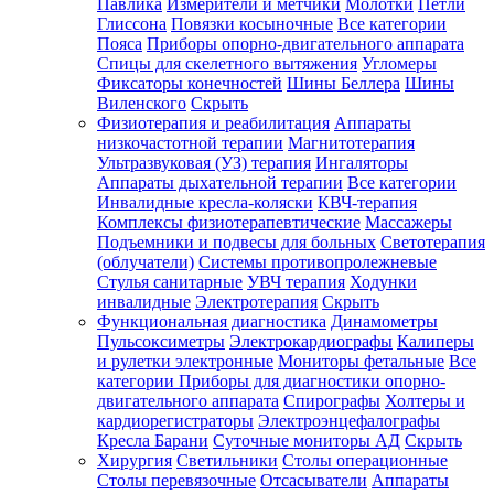
Павлика
Измерители и метчики
Молотки
Петли
Глиссона
Повязки косыночные
Все категории
Пояса
Приборы опорно-двигательного аппарата
Спицы для скелетного вытяжения
Угломеры
Фиксаторы конечностей
Шины Беллера
Шины
Виленского
Скрыть
Физиотерапия и реабилитация
Аппараты
низкочастотной терапии
Магнитотерапия
Ультразвуковая (УЗ) терапия
Ингаляторы
Аппараты дыхательной терапии
Все категории
Инвалидные кресла-коляски
КВЧ-терапия
Комплексы физиотерапевтические
Массажеры
Подъемники и подвесы для больных
Светотерапия
(облучатели)
Системы противопролежневые
Стулья санитарные
УВЧ терапия
Ходунки
инвалидные
Электротерапия
Скрыть
Функциональная диагностика
Динамометры
Пульсоксиметры
Электрокардиографы
Калиперы
и рулетки электронные
Мониторы фетальные
Все
категории
Приборы для диагностики опорно-
двигательного аппарата
Спирографы
Холтеры и
кардиорегистраторы
Электроэнцефалографы
Кресла Барани
Суточные мониторы АД
Скрыть
Хирургия
Светильники
Столы операционные
Столы перевязочные
Отсасыватели
Аппараты