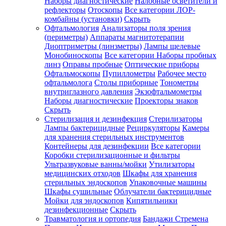
Наборы диагностические
Налобные осветители и
рефлекторы
Отоскопы
Все категории
ЛОР-
комбайны (установки)
Скрыть
Офтальмология
Анализаторы поля зрения
(периметры)
Аппараты магнитотерапии
Диоптриметры (линзметры)
Лампы щелевые
Монобиноскопы
Все категории
Наборы пробных
линз
Оправы пробные
Оптические приборы
Офтальмоскопы
Пупиллометры
Рабочее место
офтальмолога
Столы приборные
Тонометры
внутриглазного давления
Экзофтальмометры
Наборы диагностические
Проекторы знаков
Скрыть
Стерилизация и дезинфекция
Стерилизаторы
Лампы бактерицидные
Рециркуляторы
Камеры
для хранения стерильных инструментов
Контейнеры для дезинфекции
Все категории
Коробки стерилизационные и фильтры
Ультразвуковые ванны/мойки
Утилизаторы
медицинских отходов
Шкафы для хранения
стерильных эндоскопов
Упаковочные машины
Шкафы сушильные
Облучатели бактерицидные
Мойки для эндоскопов
Кипятильники
дезинфекционные
Скрыть
Травматология и ортопедия
Бандажи Стремена