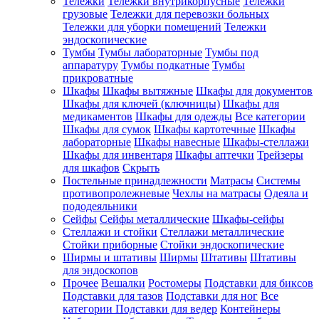
Тележки
Тележки внутрикорпусные
Тележки
грузовые
Тележки для перевозки больных
Тележки для уборки помещений
Тележки
эндоскопические
Тумбы
Тумбы лабораторные
Тумбы под
аппаратуру
Тумбы подкатные
Тумбы
прикроватные
Шкафы
Шкафы вытяжные
Шкафы для документов
Шкафы для ключей (ключницы)
Шкафы для
медикаментов
Шкафы для одежды
Все категории
Шкафы для сумок
Шкафы картотечные
Шкафы
лабораторные
Шкафы навесные
Шкафы-стеллажи
Шкафы для инвентаря
Шкафы аптечки
Трейзеры
для шкафов
Скрыть
Постельные принадлежности
Матрасы
Системы
противопролежневые
Чехлы на матрасы
Одеяла и
пододеяльники
Сейфы
Сейфы металлические
Шкафы-сейфы
Стеллажи и стойки
Стеллажи металлические
Стойки приборные
Стойки эндоскопические
Ширмы и штативы
Ширмы
Штативы
Штативы
для эндоскопов
Прочее
Вешалки
Ростомеры
Подставки для биксов
Подставки для тазов
Подставки для ног
Все
категории
Подставки для ведер
Контейнеры