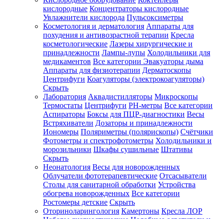
кислородные
Концентраторы кислородные
Увлажнители кислорода
Пульсоксиметры
Косметология и дерматология
Аппараты для
Зарегистрироваться
похудения и антивозрастной терапии
Кресла
косметологические
Лазеры хирургические и
принадлежности
Лампы-лупы
Холодильники для
медикаментов
Все категории
Эвакуаторы дыма
Аппараты для физиотерапии
Дерматоскопы
Зачем
Центрифуги
Коагуляторы (электрокоагуляторы)
регистрироваться?
Скрыть
Лаборатория
Аквадистилляторы
Микроскопы
Все
Термостаты
Центрифуги
PH-метры
Все категории
покупки
в
Аспираторы
Боксы для ПЦР-диагностики
Весы
одном
Встряхиватели
Дозаторы и принадлежности
месте
Иономеры
Поляриметры (полярископы)
Счётчики
Личный
Фотометры и спектрофотометры
Холодильники и
менеджер
морозильники
Шкафы сушильные
Штативы
Отслеживание
Скрыть
статуса
Неонатология
Весы для новорожденных
заказа
Облучатели фототерапевтические
Отсасыватели
Столы для санитарной обработки
Устройства
обогрева новорожденных
Все категории
Ростомеры детские
Скрыть
Оториноларингология
Камертоны
Кресла ЛОР