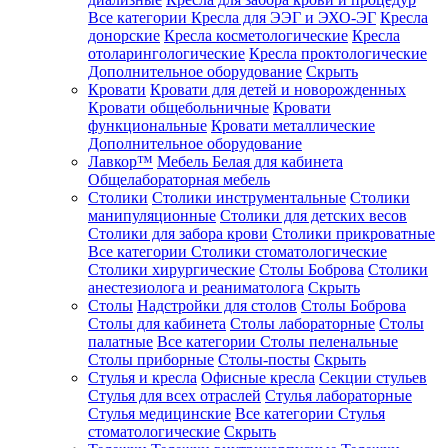
Все категории
Кресла для ЭЭГ и ЭХО-ЭГ
Кресла
донорские
Кресла косметологические
Кресла
отоларингологические
Кресла проктологические
Дополнительное оборудование
Скрыть
Кровати
Кровати для детей и новорожденных
Кровати общебольничные
Кровати
функциональные
Кровати металлические
Дополнительное оборудование
Лавкор™
Мебель Белая для кабинета
Общелабораторная мебель
Столики
Столики инструментальные
Столики
манипуляционные
Столики для детских весов
Столики для забора крови
Столики прикроватные
Все категории
Столики стоматологические
Столики хирургические
Столы Боброва
Столики
анестезиолога и реаниматолога
Скрыть
Столы
Надстройки для столов
Столы Боброва
Столы для кабинета
Столы лабораторные
Столы
палатные
Все категории
Столы пеленальные
Столы приборные
Столы-посты
Скрыть
Стулья и кресла
Офисные кресла
Секции стульев
Стулья для всех отраслей
Стулья лабораторные
Стулья медицинские
Все категории
Стулья
стоматологические
Скрыть