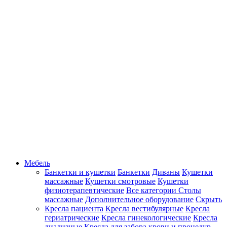
Мебель
Банкетки и кушетки
Банкетки
Диваны
Кушетки
массажные
Кушетки смотровые
Кушетки
физиотерапевтические
Все категории
Столы
массажные
Дополнительное оборудование
Скрыть
Кресла пациента
Кресла вестибулярные
Кресла
гериатрические
Кресла гинекологические
Кресла
диализные
Кресла для забора крови и процедур