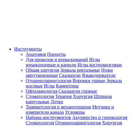
Инструменты
Анатомия
Пинцеты
Для проколов и впрыскиваний
Иглы
инъекционные и канюли
Иглы костномозговые
Общая хирургия
Зеркала ректальные
Ножи
ампутационные
Скальпели
Языкодержатели
Оториноларингология
Воронки ушные
Зеркала
носовые
Иглы
Камертоны
Офтальмология
Скальпели глазные
Стоматология
Терапия
Хирургия
Шприцы
карпульные
Лотки
Травматология и механотерапия
Метчики и
измерители канала
Угломеры
Наборы инструментов
Акушерство и гинекология
Стоматология
Оториноларингология
Хирургия