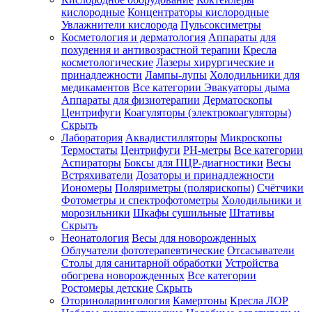
кислородные
Концентраторы кислородные
Увлажнители кислорода
Пульсоксиметры
Косметология и дерматология
Аппараты для
Зарегистрироваться
похудения и антивозрастной терапии
Кресла
косметологические
Лазеры хирургические и
принадлежности
Лампы-лупы
Холодильники для
медикаментов
Все категории
Эвакуаторы дыма
Аппараты для физиотерапии
Дерматоскопы
Зачем
Центрифуги
Коагуляторы (электрокоагуляторы)
регистрироваться?
Скрыть
Лаборатория
Аквадистилляторы
Микроскопы
Все
Термостаты
Центрифуги
PH-метры
Все категории
покупки
в
Аспираторы
Боксы для ПЦР-диагностики
Весы
одном
Встряхиватели
Дозаторы и принадлежности
месте
Иономеры
Поляриметры (полярископы)
Счётчики
Личный
Фотометры и спектрофотометры
Холодильники и
менеджер
морозильники
Шкафы сушильные
Штативы
Отслеживание
Скрыть
статуса
Неонатология
Весы для новорожденных
заказа
Облучатели фототерапевтические
Отсасыватели
Столы для санитарной обработки
Устройства
обогрева новорожденных
Все категории
Ростомеры детские
Скрыть
Оториноларингология
Камертоны
Кресла ЛОР