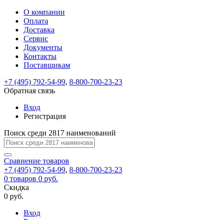
О компании
Восстановление
Обратная
Вход
Регистрация
Оплата
пароля
связь
На
Доставка
вашу
Сервис
почту
Только
Только
Документы
test@example.com
для
для
Ваше
Введите
Заполните
отправлена
ИП
ИП
Контакты
новый
Пароль
На
сообщение
форму.
ссылка.
и
и
пароль
Поставщикам
успешно
вашу
успешно
юр.
юр.
Перейдите
отправлено.
лиц
лиц
восстановлен
почту
Мы
+7 (495) 792-54-99
,
8-800-700-23-23
по
test@test.ru
ней
отправим
Обратная связь
для
отправлена
вам
завершения
ссылка.
Вход
регистрации.
ссылку
Регистрация
Войти
на
указанный
Перейдите
Сообщение
Поиск среди 2817 наименований
Ок
электронный
по
адрес,
ней
перейдя
Сравнение
для
товаров
по
+7 (495) 792-54-99
,
8-800-700-23-23
смены
Запомнить
Забыли
0
товаров
которой
0 руб.
пароля.
меня
пароль?
Сменить
Скидка
вы
0 руб.
сможете
пароль
Я принимаю условия
Войти
задать
пользовательского
Вход
новый
соглашения
и