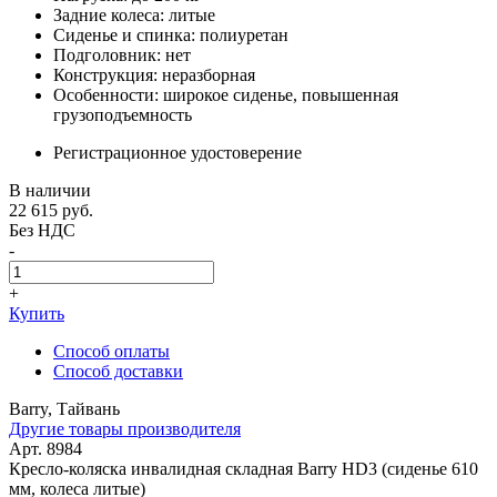
Задние колеса: литые
Сиденье и спинка: полиуретан
Подголовник: нет
Конструкция: неразборная
Особенности: широкое сиденье, повышенная
грузоподъемность
Регистрационное удостоверение
В наличии
22 615
руб.
Без НДС
-
+
Купить
Способ оплаты
Способ доставки
Barry, Тайвань
Другие товары производителя
Арт. 8984
Кресло-коляска инвалидная складная Barry HD3 (сиденье 610
мм, колеса литые)