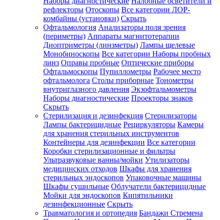
Наборы диагностические
Налобные осветители и
рефлекторы
Отоскопы
Все категории
ЛОР-
комбайны (установки)
Скрыть
Офтальмология
Анализаторы поля зрения
(периметры)
Аппараты магнитотерапии
Диоптриметры (линзметры)
Лампы щелевые
Монобиноскопы
Все категории
Наборы пробных
линз
Оправы пробные
Оптические приборы
Офтальмоскопы
Пупиллометры
Рабочее место
офтальмолога
Столы приборные
Тонометры
внутриглазного давления
Экзофтальмометры
Наборы диагностические
Проекторы знаков
Скрыть
Стерилизация и дезинфекция
Стерилизаторы
Лампы бактерицидные
Рециркуляторы
Камеры
для хранения стерильных инструментов
Контейнеры для дезинфекции
Все категории
Коробки стерилизационные и фильтры
Ультразвуковые ванны/мойки
Утилизаторы
медицинских отходов
Шкафы для хранения
стерильных эндоскопов
Упаковочные машины
Шкафы сушильные
Облучатели бактерицидные
Мойки для эндоскопов
Кипятильники
дезинфекционные
Скрыть
Травматология и ортопедия
Бандажи Стремена