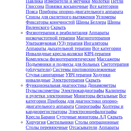
Павлика
Измерители и метчики
Молотки
Петли
Глиссона
Повязки косыночные
Все категории
Пояса
Приборы опорно-двигательного аппарата
Спицы для скелетного вытяжения
Угломеры
Фиксаторы конечностей
Шины Беллера
Шины
Виленского
Скрыть
Физиотерапия и реабилитация
Аппараты
низкочастотной терапии
Магнитотерапия
Ультразвуковая (УЗ) терапия
Ингаляторы
Аппараты дыхательной терапии
Все категории
Инвалидные кресла-коляски
КВЧ-терапия
Комплексы физиотерапевтические
Массажеры
Подъемники и подвесы для больных
Светотерапия
(облучатели)
Системы противопролежневые
Стулья санитарные
УВЧ терапия
Ходунки
инвалидные
Электротерапия
Скрыть
Функциональная диагностика
Динамометры
Пульсоксиметры
Электрокардиографы
Калиперы
и рулетки электронные
Мониторы фетальные
Все
категории
Приборы для диагностики опорно-
двигательного аппарата
Спирографы
Холтеры и
кардиорегистраторы
Электроэнцефалографы
Кресла Барани
Суточные мониторы АД
Скрыть
Хирургия
Светильники
Столы операционные
Столы перевязочные
Отсасыватели
Аппараты