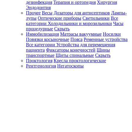
дезинфекция
Терапия и ортопедия
Хирургия
Эндодонтия
Прочее
Весы
Дозаторы для антисептиков
Лампы-
лупы
Оптические приборы
Светильники
Все
категории
Холодильники и морозильники
Часы
процедурные
Скрыть
Иммобилизация
Матрасы вакуумные
Носилки
Повязки косыночные
Пояса
Ременные устройства
Все категории
Устройства для перемещения
пациента
Фиксаторы конечностей
Шины
транспортные
Щиты спинальные
Скрыть
Проктология
Кресла проктологические
Рентгенология
Негатоскопы