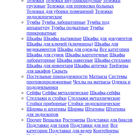
Тележки
Тележки внутрикорпусные
Тележки
грузовые
Тележки для перевозки больных
Тележки для уборки помещений
Тележки
эндоскопические
Тумбы
Тумбы лабораторные
Тумбы под
аппаратуру
Тумбы подкатные
Тумбы
прикроватные
Шкафы
Шкафы вытяжные
Шкафы для документов
Шкафы для ключей (ключницы)
Шкафы для
медикаментов
Шкафы для одежды
Все категории
Шкафы для сумок
Шкафы картотечные
Шкафы
лабораторные
Шкафы навесные
Шкафы-стеллажи
Шкафы для инвентаря
Шкафы аптечки
Трейзеры
для шкафов
Скрыть
Постельные принадлежности
Матрасы
Системы
противопролежневые
Чехлы на матрасы
Одеяла и
пододеяльники
Сейфы
Сейфы металлические
Шкафы-сейфы
Стеллажи и стойки
Стеллажи металлические
Стойки приборные
Стойки эндоскопические
Ширмы и штативы
Ширмы
Штативы
Штативы
для эндоскопов
Прочее
Вешалки
Ростомеры
Подставки для биксов
Подставки для тазов
Подставки для ног
Все
категории
Подставки для ведер
Контейнеры