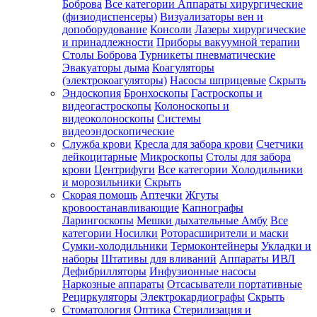
Боброва
Все категории
Аппараты хирургические
(физиодиспенсеры)
Визуализаторы вен и
допоборудование
Консоли
Лазеры хирургические
и принадлежности
Приборы вакуумной терапии
Столы Боброва
Турникеты пневматические
Эвакуаторы дыма
Коагуляторы
(электрокоагуляторы)
Насосы шприцевые
Скрыть
Эндоскопия
Бронхоскопы
Гастроскопы и
видеогастроскопы
Колоноскопы и
видеоколоноскопы
Системы
видеоэндоскопические
Служба крови
Кресла для забора крови
Счетчики
лейкоцитарные
Микроскопы
Столы для забора
крови
Центрифуги
Все категории
Холодильники
и морозильники
Скрыть
Скорая помощь
Аптечки
Жгуты
кровоостанавливающие
Капнографы
Ларингоскопы
Мешки дыхательные Амбу
Все
категории
Носилки
Роторасширители и маски
Сумки-холодильники
Термоконтейнеры
Укладки и
наборы
Штативы для вливаний
Аппараты ИВЛ
Дефибрилляторы
Инфузионные насосы
Наркозные аппараты
Отсасыватели портативные
Рециркуляторы
Электрокардиографы
Скрыть
Стоматология
Оптика
Стерилизация и