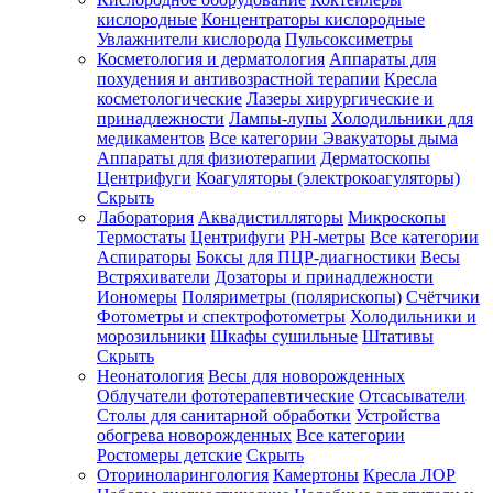
кислородные
Концентраторы кислородные
Увлажнители кислорода
Пульсоксиметры
Косметология и дерматология
Аппараты для
Зарегистрироваться
похудения и антивозрастной терапии
Кресла
косметологические
Лазеры хирургические и
принадлежности
Лампы-лупы
Холодильники для
медикаментов
Все категории
Эвакуаторы дыма
Аппараты для физиотерапии
Дерматоскопы
Зачем
Центрифуги
Коагуляторы (электрокоагуляторы)
регистрироваться?
Скрыть
Лаборатория
Аквадистилляторы
Микроскопы
Все
Термостаты
Центрифуги
PH-метры
Все категории
покупки
в
Аспираторы
Боксы для ПЦР-диагностики
Весы
одном
Встряхиватели
Дозаторы и принадлежности
месте
Иономеры
Поляриметры (полярископы)
Счётчики
Личный
Фотометры и спектрофотометры
Холодильники и
менеджер
морозильники
Шкафы сушильные
Штативы
Отслеживание
Скрыть
статуса
Неонатология
Весы для новорожденных
заказа
Облучатели фототерапевтические
Отсасыватели
Столы для санитарной обработки
Устройства
обогрева новорожденных
Все категории
Ростомеры детские
Скрыть
Оториноларингология
Камертоны
Кресла ЛОР