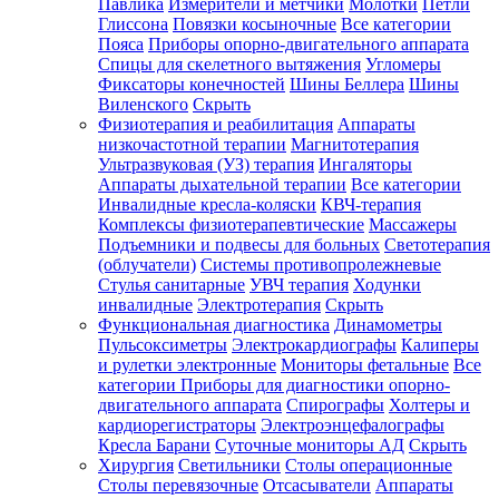
Павлика
Измерители и метчики
Молотки
Петли
Глиссона
Повязки косыночные
Все категории
Пояса
Приборы опорно-двигательного аппарата
Спицы для скелетного вытяжения
Угломеры
Фиксаторы конечностей
Шины Беллера
Шины
Виленского
Скрыть
Физиотерапия и реабилитация
Аппараты
низкочастотной терапии
Магнитотерапия
Ультразвуковая (УЗ) терапия
Ингаляторы
Аппараты дыхательной терапии
Все категории
Инвалидные кресла-коляски
КВЧ-терапия
Комплексы физиотерапевтические
Массажеры
Подъемники и подвесы для больных
Светотерапия
(облучатели)
Системы противопролежневые
Стулья санитарные
УВЧ терапия
Ходунки
инвалидные
Электротерапия
Скрыть
Функциональная диагностика
Динамометры
Пульсоксиметры
Электрокардиографы
Калиперы
и рулетки электронные
Мониторы фетальные
Все
категории
Приборы для диагностики опорно-
двигательного аппарата
Спирографы
Холтеры и
кардиорегистраторы
Электроэнцефалографы
Кресла Барани
Суточные мониторы АД
Скрыть
Хирургия
Светильники
Столы операционные
Столы перевязочные
Отсасыватели
Аппараты