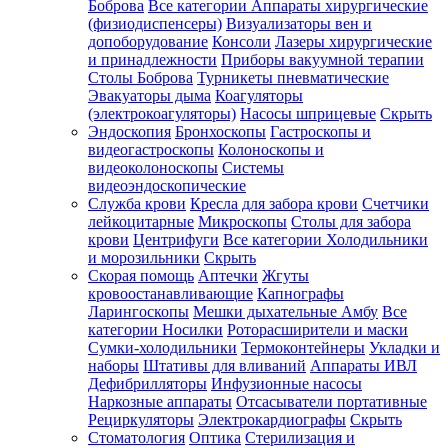
Боброва
Все категории
Аппараты хирургические
(физиодиспенсеры)
Визуализаторы вен и
допоборудование
Консоли
Лазеры хирургические
и принадлежности
Приборы вакуумной терапии
Столы Боброва
Турникеты пневматические
Эвакуаторы дыма
Коагуляторы
(электрокоагуляторы)
Насосы шприцевые
Скрыть
Эндоскопия
Бронхоскопы
Гастроскопы и
видеогастроскопы
Колоноскопы и
видеоколоноскопы
Системы
видеоэндоскопические
Служба крови
Кресла для забора крови
Счетчики
лейкоцитарные
Микроскопы
Столы для забора
крови
Центрифуги
Все категории
Холодильники
и морозильники
Скрыть
Скорая помощь
Аптечки
Жгуты
кровоостанавливающие
Капнографы
Ларингоскопы
Мешки дыхательные Амбу
Все
категории
Носилки
Роторасширители и маски
Сумки-холодильники
Термоконтейнеры
Укладки и
наборы
Штативы для вливаний
Аппараты ИВЛ
Дефибрилляторы
Инфузионные насосы
Наркозные аппараты
Отсасыватели портативные
Рециркуляторы
Электрокардиографы
Скрыть
Стоматология
Оптика
Стерилизация и