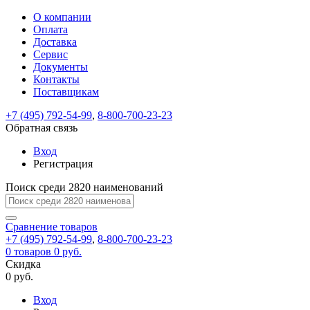
О компании
Восстановление
Обратная
Вход
Регистрация
Оплата
пароля
связь
На
Доставка
вашу
Сервис
почту
Только
Только
Документы
test@example.com
для
для
Ваше
Введите
Заполните
отправлена
ИП
ИП
Контакты
новый
Пароль
На
сообщение
форму.
ссылка.
и
и
пароль
Поставщикам
успешно
вашу
успешно
юр.
юр.
Перейдите
отправлено.
лиц
лиц
восстановлен
почту
Мы
+7 (495) 792-54-99
,
8-800-700-23-23
по
test@test.ru
ней
отправим
Обратная связь
для
отправлена
вам
завершения
ссылка.
Вход
регистрации.
ссылку
Регистрация
Войти
на
указанный
Перейдите
Сообщение
Поиск среди 2820 наименований
Ок
электронный
по
адрес,
ней
перейдя
Сравнение
для
товаров
по
+7 (495) 792-54-99
,
8-800-700-23-23
смены
Запомнить
Забыли
0
товаров
которой
0 руб.
пароля.
меня
пароль?
Сменить
Скидка
вы
0 руб.
сможете
пароль
Я принимаю условия
Войти
задать
пользовательского
Вход
новый
соглашения
и