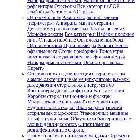
Наборы диагностические
Налобные осветители и
рефлекторы
Отоскопы
Все категории
ЛОР-
комбайны (установки)
Скрыть
Офтальмология
Анализаторы поля зрения
(периметры)
Аппараты магнитотерапии
Диоптриметры (линзметры)
Лампы щелевые
Монобиноскопы
Все категории
Наборы пробных
линз
Оправы пробные
Оптические приборы
Офтальмоскопы
Пупиллометры
Рабочее место
офтальмолога
Столы приборные
Тонометры
внутриглазного давления
Экзофтальмометры
Наборы диагностические
Проекторы знаков
Скрыть
Стерилизация и дезинфекция
Стерилизаторы
Лампы бактерицидные
Рециркуляторы
Камеры
для хранения стерильных инструментов
Контейнеры для дезинфекции
Все категории
Коробки стерилизационные и фильтры
Ультразвуковые ванны/мойки
Утилизаторы
медицинских отходов
Шкафы для хранения
стерильных эндоскопов
Упаковочные машины
Шкафы сушильные
Облучатели бактерицидные
Мойки для эндоскопов
Кипятильники
дезинфекционные
Скрыть
Травматология и ортопедия
Бандажи Стремена