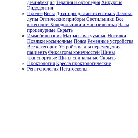
дезинфекция
Терапия и ортопедия
Хирургия
Эндодонтия
Прочее
Весы
Дозаторы для антисептиков
Лампы-
лупы
Оптические приборы
Светильники
Все
категории
Холодильники и морозильники
Часы
процедурные
Скрыть
Иммобилизация
Матрасы вакуумные
Носилки
Повязки косыночные
Пояса
Ременные устройства
Все категории
Устройства для перемещения
пациента
Фиксаторы конечностей
Шины
транспортные
Щиты спинальные
Скрыть
Проктология
Кресла проктологические
Рентгенология
Негатоскопы