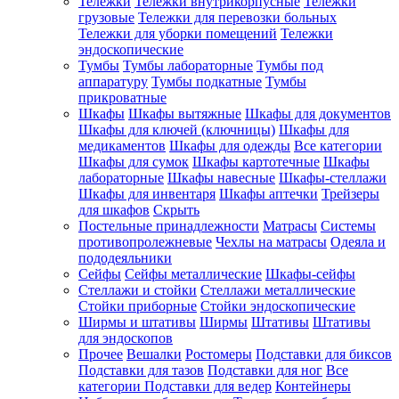
Тележки
Тележки внутрикорпусные
Тележки
грузовые
Тележки для перевозки больных
Тележки для уборки помещений
Тележки
эндоскопические
Тумбы
Тумбы лабораторные
Тумбы под
аппаратуру
Тумбы подкатные
Тумбы
прикроватные
Шкафы
Шкафы вытяжные
Шкафы для документов
Шкафы для ключей (ключницы)
Шкафы для
медикаментов
Шкафы для одежды
Все категории
Шкафы для сумок
Шкафы картотечные
Шкафы
лабораторные
Шкафы навесные
Шкафы-стеллажи
Шкафы для инвентаря
Шкафы аптечки
Трейзеры
для шкафов
Скрыть
Постельные принадлежности
Матрасы
Системы
противопролежневые
Чехлы на матрасы
Одеяла и
пододеяльники
Сейфы
Сейфы металлические
Шкафы-сейфы
Стеллажи и стойки
Стеллажи металлические
Стойки приборные
Стойки эндоскопические
Ширмы и штативы
Ширмы
Штативы
Штативы
для эндоскопов
Прочее
Вешалки
Ростомеры
Подставки для биксов
Подставки для тазов
Подставки для ног
Все
категории
Подставки для ведер
Контейнеры