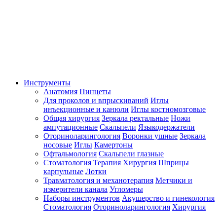
Инструменты
Анатомия
Пинцеты
Для проколов и впрыскиваний
Иглы
инъекционные и канюли
Иглы костномозговые
Общая хирургия
Зеркала ректальные
Ножи
ампутационные
Скальпели
Языкодержатели
Оториноларингология
Воронки ушные
Зеркала
носовые
Иглы
Камертоны
Офтальмология
Скальпели глазные
Стоматология
Терапия
Хирургия
Шприцы
карпульные
Лотки
Травматология и механотерапия
Метчики и
измерители канала
Угломеры
Наборы инструментов
Акушерство и гинекология
Стоматология
Оториноларингология
Хирургия