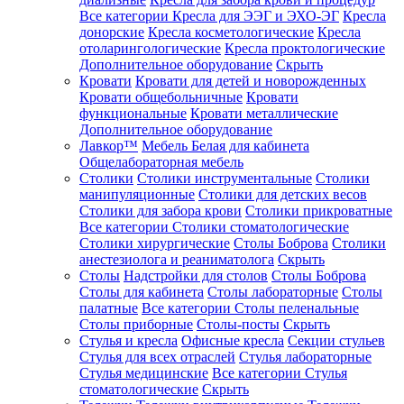
Все категории
Кресла для ЭЭГ и ЭХО-ЭГ
Кресла
донорские
Кресла косметологические
Кресла
отоларингологические
Кресла проктологические
Дополнительное оборудование
Скрыть
Кровати
Кровати для детей и новорожденных
Кровати общебольничные
Кровати
функциональные
Кровати металлические
Дополнительное оборудование
Лавкор™
Мебель Белая для кабинета
Общелабораторная мебель
Столики
Столики инструментальные
Столики
манипуляционные
Столики для детских весов
Столики для забора крови
Столики прикроватные
Все категории
Столики стоматологические
Столики хирургические
Столы Боброва
Столики
анестезиолога и реаниматолога
Скрыть
Столы
Надстройки для столов
Столы Боброва
Столы для кабинета
Столы лабораторные
Столы
палатные
Все категории
Столы пеленальные
Столы приборные
Столы-посты
Скрыть
Стулья и кресла
Офисные кресла
Секции стульев
Стулья для всех отраслей
Стулья лабораторные
Стулья медицинские
Все категории
Стулья
стоматологические
Скрыть